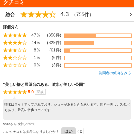
クチコミ
プされた夜の公園も幻想的。
4.3
総合
（755件）
評価分布
47％
(356件)
44％
(329件)
8％
(61件)
1％
(6件)
0％
(3件)
訪問者の傾向をみる
“美しい橋と展望台のある、噴水が美しい公園”
5.0
家族
噴水はライトアップされており、ショーがあるときもあります。世界一美しいスタバ
もあり、最高の散歩コースです！
shiroさん
女性／50代
はい
0
このクチコミは参考になりましたか？