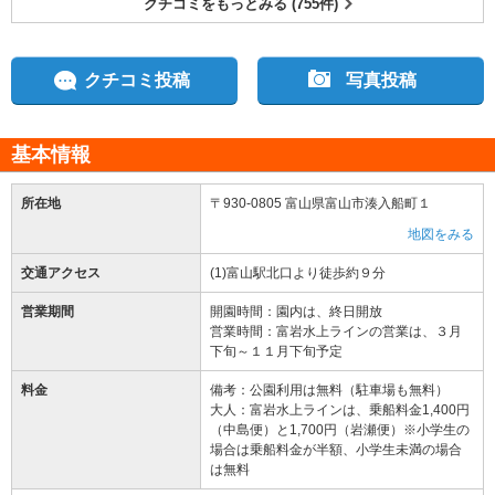
クチコミをもっとみる (755件)
クチコミ投稿
写真投稿
基本情報
所在地
〒930-0805 富山県富山市湊入船町１
地図をみる
交通アクセス
(1)富山駅北口より徒歩約９分
営業期間
開園時間：園内は、終日開放
営業時間：富岩水上ラインの営業は、３月
下旬～１１月下旬予定
料金
備考：公園利用は無料（駐車場も無料）
大人：富岩水上ラインは、乗船料金1,400円
（中島便）と1,700円（岩瀬便）※小学生の
場合は乗船料金が半額、小学生未満の場合
は無料