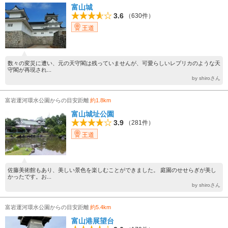
富山城
3.6
（630件）
王道
数々の変災に遭い、元の天守閣は残っていませんが、可愛らしいレプリカのような天
守閣が再現され...
by shiroさん
富岩運河環水公園からの目安距離
約1.8km
富山城址公園
3.9
（281件）
王道
佐藤美術館もあり、美しい景色を楽しむことができました。 庭園のせせらぎが美し
かったです。お...
by shiroさん
富岩運河環水公園からの目安距離
約5.4km
富山港展望台