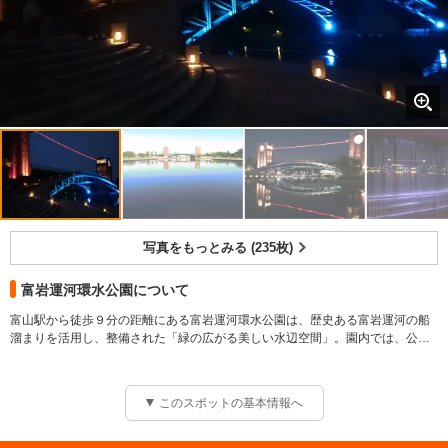
写真をもっとみる (235枚)
富岩運河環水公園について
富山駅から徒歩９分の距離にある富岩運河環水公園は、歴史ある富岩運河の船
溜まりを活用し、整備された「緑の広がる美しい水辺空間」。園内では、公園
のシンボル「天門橋」からの景色、子どもたちに大人気の「噴水広場」、国内
外を問わず多くの乗船者で賑わう「富岩水上ライン」のクルーズを楽しむこと
ができるほか、世界一美しいといわれる「スターバックス・コーヒー」や、フ
このスポットの基本情報へ
レンチの鉄人坂井宏行シェフ監修のレストラン「ラ・シャンス」で、ゆったり
と長い時間を過ごすこともできる。また、花火やイルミネー ション装飾等、四
季折々のイベントも実施され、シーズンを通した賑わいをみせる。ライトアッ