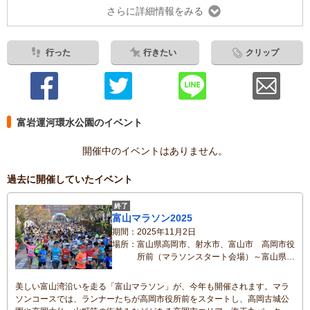
さらに詳細情報をみる
行った
行きたい
クリップ
富岩運河環水公園のイベント
開催中のイベントはありません。
過去に開催していたイベント
終了
富山マラソン2025
期間
2025年11月2日
場所
富山県高岡市、射水市、富山市 高岡市役
所前（マラソンスタート会場）～富山県富
岩運河環水公園（マラソンフィニッシュ会
場）
美しい富山湾沿いを走る「富山マラソン」が、今年も開催されます。マラ
ソンコースでは、ランナーたちが高岡市役所前をスタートし、高岡古城公