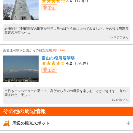
3.6
（170件）
王道
岩瀬地区で廻船問屋の旧家を見学→酔っぱらう前に上ってみました。その後は満寿泉
直営の角打ちへ...
by マチアさん
富岩運河環水公園からの目安距離
約1.5km
富山市役所展望塔
4.2
（391件）
王道
土日もエレベーターに乗って、高所から市内の風景を楽しむことができます。山々に
囲まれた、美し...
by shiroさん
その他の周辺情報
周辺の観光スポット