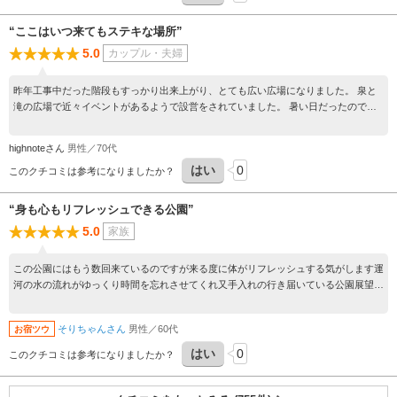
“ここはいつ来てもステキな場所”
5.0
カップル・夫婦
昨年工事中だった階段もすっかり出来上がり、とても広い広場になりました。 泉と
滝の広場で近々イベントがあるようで設営をされていました。 暑い日だったのです
が、木陰に座っていると風が通り抜けて本当に気持ちよかったです。 天門橋の西側
に水と戯れることが出来る小ぶりの噴水があります。 暑かったこともあって、子供
highnoteさん
男性／70代
が水遊びをしていてはしゃいでいました。こんな姿を見るのも楽しいですね。
はい
0
このクチコミは参考になりましたか？
“身も心もリフレッシュできる公園”
5.0
家族
この公園にはもう数回来ているのですが来る度に体がリフレッシュする気がします運
河の水の流れがゆっくり時間を忘れさせてくれ又手入れの行き届いている公園展望台
も有りとても素晴らしい公園です、又機会があったらのんびり散歩したいです。
そりちゃんさん
男性／60代
お宿ツウ
はい
0
このクチコミは参考になりましたか？