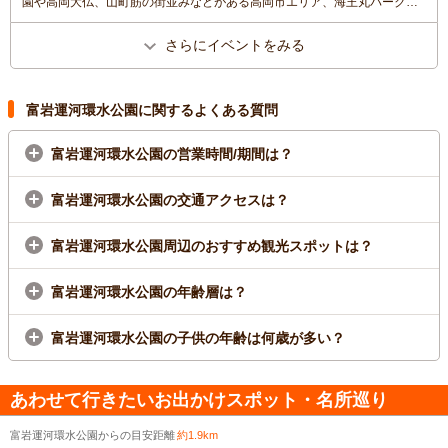
園や高岡大仏、山町筋の街並みなどがある高岡市エリア、海王丸パークや
新湊大橋、富山湾などを楽しめる射水市エリアを駆け抜け、富山市の富岩
運河環水公園のゴールを目指します。ジョギングの部は新湊大橋（西）付
さらにイベントをみる
近を、車いすレースは高岡市エリア内を走行します。※高岡市役所前（マ
ラソンスタート会場）まで/ＪＲ・あいの風とやま鉄道「高岡駅」古城公園
口（北口）から徒歩20分 ※新高岡駅から無料シャトルバス運行
富岩運河環水公園に関するよくある質問
富岩運河環水公園の営業時間/期間は？
富岩運河環水公園の交通アクセスは？
富岩運河環水公園周辺のおすすめ観光スポットは？
富岩運河環水公園の年齢層は？
富岩運河環水公園の子供の年齢は何歳が多い？
あわせて行きたいお出かけスポット・名所巡り
富岩運河環水公園からの目安距離
約1.9km