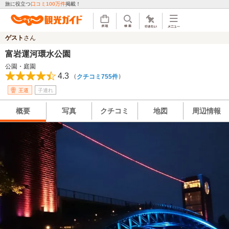
旅に役立つ
口コミ100万件
掲載！
ゲスト
さん
富岩運河環水公園
公園・庭園
4.3
（
）
クチコミ755件
王道
子連れ
概要
写真
クチコミ
地図
周辺情報