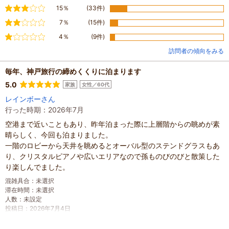
普通
15％
(33件)
やや不満
7％
(15件)
不満
4％
(9件)
訪問者の傾向をみる
毎年、神戸旅行の締めくくりに泊まります
5.0
家族
女性／60代
レインボーさん
行った時期：2026年7月
空港まで近いこともあり、昨年泊まった際に上層階からの眺めが素
晴らしく、今回も泊まりました。
一階のロビーから天井を眺めるとオーバル型のステンドグラスもあ
り、クリスタルピアノや広いエリアなので孫ものびのびと散策した
り楽しんでました。
混雑具合
：
未選択
滞在時間
：
未選択
人数
：
未設定
投稿日
：
2026年7月4日