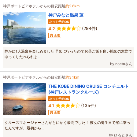
神戸ポートピアホテルからの目安距離
約2.6km
神戸みなと温泉 蓮
ネット予約OK
(294件)
4.2
王道
静かに1人温泉を楽しめました 早めに行ったのでお昼ご飯も良い眺めの窓際で
ゆっくりたべられま...
by noetaさん
神戸ポートピアホテルからの目安距離
約3.1km
THE KOBE DINING CRUISE コンチェルト
(神戸レストランクルーズ)
ネット予約OK
(135件)
4.1
王道
クルーズマネージャーさんがとにかく最高でした！ 彼女の誕生日で船に乗っ
たんですが、最初から...
by ひろとさん