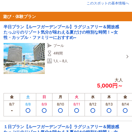
このスポットの基本情報へ
遊び・体験プラン
半日プラン【ルーフガーデンプール】ラグジュアリー＆開放感
たっぷりのリゾート気分が味わえる夏だけの特別な時間！~女
性・カップル・ファミリーにおすすめ~
プール
4時間
1人～8人
大人
5,000円～
金
土
日
月
火
水
木
金
8/7
8/8
8/9
8/10
8/11
8/12
8/13
8/14
１日プラン【ルーフガーデンプール】ラグジュアリー＆開放感
たっぷりのリゾート気分が味わえる夏だけの特別な時間！~女