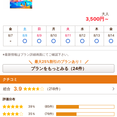
大人
3,500円～
金
土
日
月
火
水
木
金
8/7
8/8
8/9
8/10
8/11
8/12
8/13
8/14
※最新情報はプラン詳細画面にてご確認下さい。
最大25%割引のプランあり！
プランをもっとみる（24件）
クチコミ
3.9
総合
（218件）
評価分布
満足
39％
(85件)
やや満足
35％
(76件)