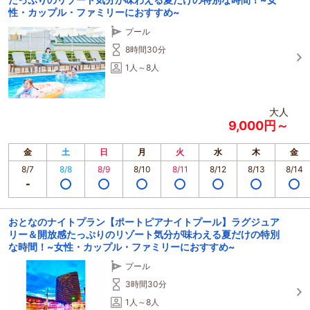
性・カップル・ファミリーにおすすめ~
プール
8時間30分
1人～8人
大人
9,000円～
金
土
日
月
火
水
木
金
8/7
8/8
8/9
8/10
8/11
8/12
8/13
8/14
おとなのナイトプラン【ポートピアナイトプール】ラグジュア
リー＆開放感たっぷりのリゾート気分が味わえる夏だけの特別
な時間！~女性・カップル・ファミリーにおすすめ~
プール
3時間30分
1人～8人