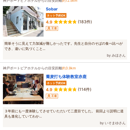
神戸ポートピアホテルからの目安距離
約12.5km
Sobar
ネット予約OK
(183件)
4.9
王道
簡単そうに見えて力加減が難しかったです。先生と自分のそばの食べ比べが
でき、違いに気づくこと...
by みほさん
神戸ポートピアホテルからの目安距離
約3.9km
蕎麦打ち体験教室赤鹿
ネット予約OK
(114件)
4.9
王道
３年前にも一度体験してさせていただいて二度目でした。 前回より説明に道
具も進化していてわか...
by いそまゆさん