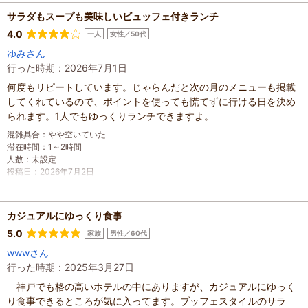
サラダもスープも美味しいビュッフェ付きランチ
4.0
一人
女性／50代
ゆみさん
行った時期：2026年7月1日
何度もリピートしています。じゃらんだと次の月のメニューも掲載
してくれているので、ポイントを使っても慌てずに行ける日を決め
られます。1人でもゆっくりランチできますよ。
混雑具合
：
やや空いていた
滞在時間
：
1～2時間
人数
：
未設定
投稿日
：
2026年7月2日
カジュアルにゆっくり食事
5.0
家族
男性／60代
wwwさん
行った時期：2025年3月27日
神戸でも格の高いホテルの中にありますが、カジュアルにゆっく
り食事できるところが気に入ってます。ブッフェスタイルのサラ