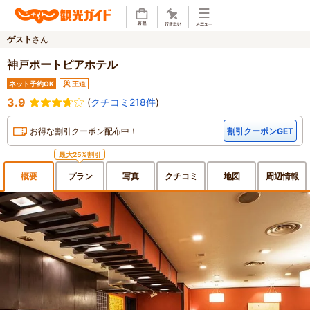
ゲスト
さん
神戸ポートピアホテル
ネット予約OK
王道
3.9
(
クチコミ218件
)
お得な割引クーポン配布中！
割引クーポンGET
最大25%割引
概要
プラン
写真
クチ
コミ
地図
周辺
情報