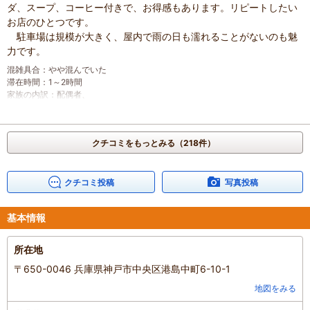
ダ、スープ、コーヒー付きで、お得感もあります。リピートしたい
お店のひとつです。
駐車場は規模が大きく、屋内で雨の日も濡れることがないのも魅
力です。
混雑具合
：
やや混んでいた
滞在時間
：
1～2時間
家族の内訳
：
配偶者、
人数
：
2人
投稿日
：
2026年4月8日
クチコミをもっとみる（218件）
クチコミ投稿
写真投稿
基本情報
所在地
〒650-0046 兵庫県神戸市中央区港島中町6-10-1
地図をみる