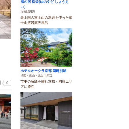
湯の宿 松栄(ゆのやど しょうえ
い）
京都駅周辺
最上階の富士山の溶岩を使った富
士山溶岩露天風呂
ホテルオークラ京都 岡崎別邸
祇園・東山・北白川周辺
市中の喧騒を離れ京都・岡崎エリ
0
アに滞在