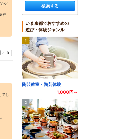
すがと
検索する
安神
いま京都でおすすめの
遊び・体験ジャンル
1
0
陶芸教室・陶芸体験
1,000円～
んでし
2
し