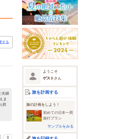
更する
ようこそ
ゲスト
さん
旅を計画する
ご夫婦
えま
旅の計画をしよう！
お邪
初めての日本一周
旅行プラン
サンプルをみる
0
旅を記録する