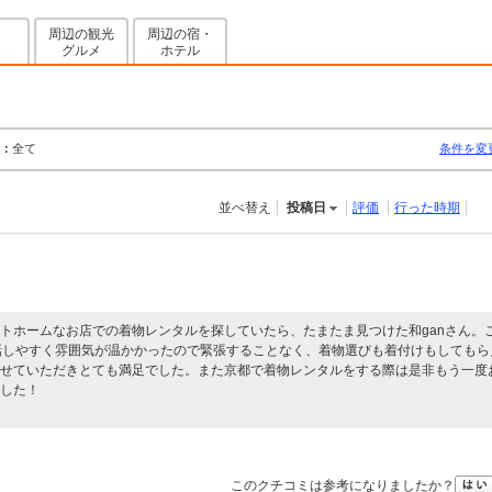
周辺の観光
周辺の宿・
グルメ
ホテル
：
全て
条件を変
並べ替え
投稿日
評価
行った時期
トホームなお店での着物レンタルを探していたら、たまたま見つけた和ganさん。
話しやすく雰囲気が温かかったので緊張することなく、着物選びも着付けもしてもら
せていただきとても満足でした。また京都で着物レンタルをする際は是非もう一度
した！
このクチコミは参考になりましたか？