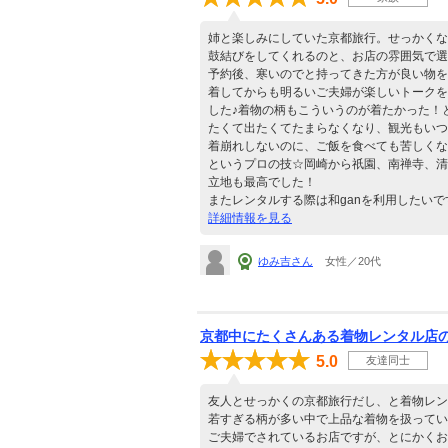
姉と楽しみにしていた京都旅行。せっかくな
鼓結びをしてくれるのと、お店の雰囲気で選
予約後、寒いのでと持ってきた方が良い物を丁
着してからも明るいご夫婦が楽しいトークを
した♪着物の柄もこういうのが着たかった！
たくて出たくてたまらなくなり、観光もいつ
着崩れしないのに、ご飯を食べても苦しくな
というプロの技☆岡崎から祇園、南禅寺、清
立地も最高でした！
またレンタルする際は和ganを利用したいで
詳細情報を見る
ゆみ吉さん
女性／20代
京都中にたくさんある着物レンタル店
5.0
友達同士
友人とせっかくの京都旅行だし、と着物レン
若すぎる柄が多い中で上品な着物を扱ってい
ご夫婦でされているお店ですが、とにかくお