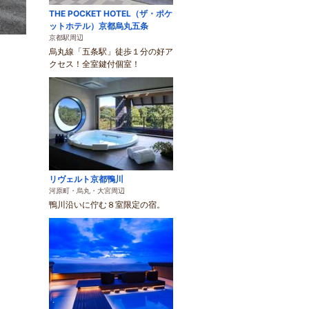
THE POCKET HOTEL（ザ・ポケ
ットホテル）京都烏丸五条
京都駅周辺
烏丸線「五条駅」徒歩１分の好ア
クセス！全室鍵付個室！
リヴェルト京都鴨川
河原町・烏丸・大宮周辺
鴨川沿いに佇む８室限定の宿。