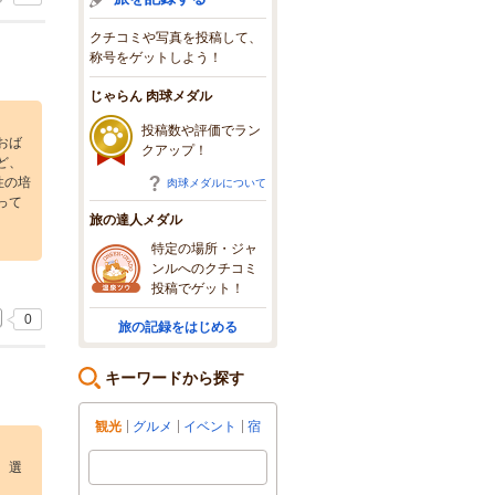
クチコミや写真を投稿して、
称号をゲットしよう！
じゃらん 肉球メダル
投稿数や評価でラン
おば
クアップ！
ど、
性の培
肉球メダルについて
って
旅の達人メダル
特定の場所・ジャ
ンルへのクチコミ
投稿でゲット！
0
旅の記録をはじめる
キーワードから探す
観光
グルメ
イベント
宿
、選