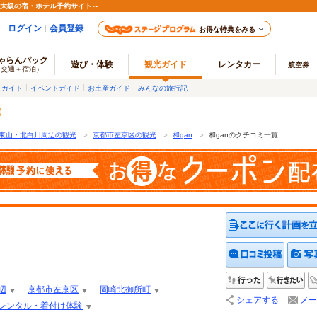
最大級の宿・ホテル予約サイト～
ログイン
会員登録
お得な特典をみる
ゃらんパック
遊び・体験
観光ガイド
レンタカー
航空券
（交通＋宿泊）
メガイド
イベントガイド
お土産ガイド
みんなの旅行記
東山・北白川周辺の観光
＞
京都市左京区の観光
＞
和gan
＞
和ganのクチコミ一覧
クチコ
行った
行
辺
京都市左京区
岡崎北御所町
シェアする
メー
レンタル・着付け体験