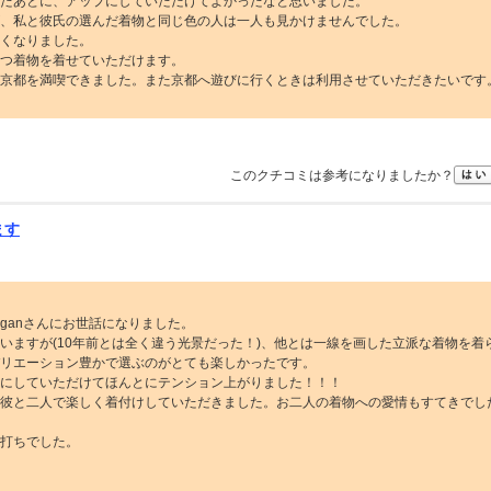
たあとに、アップにしていただけてよかったなと思いました。
、私と彼氏の選んだ着物と同じ色の人は一人も見かけませんでした。
くなりました。
つ着物を着せていただけます。
京都を満喫できました。また京都へ遊びに行くときは利用させていただきたいです
このクチコミは参考になりましたか？
ます
ganさんにお世話になりました。
いますが(10年前とは全く違う光景だった！)、他とは一線を画した立派な着物を着
リエーション豊かで選ぶのがとても楽しかったです。
にしていただけてほんとにテンション上がりました！！！
彼と二人で楽しく着付けしていただきました。お二人の着物への愛情もすてきでし
打ちでした。