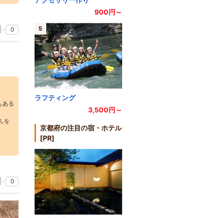
900円～
5
0
ラフティング
もある
3,500円～
んを
京都府の注目の宿・ホテル
[PR]
0