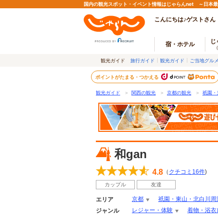
国内の観光スポット・イベント情報はじゃらんnet ～日本
こんにちは♪ゲストさん
じ
宿・ホテル
観光ガイド
旅行ガイド
観光ガイド
ご当地グル
ポイントがたまる・つかえる
観光ガイド
＞
関西の観光
＞
京都の観光
＞
祇園・
和gan
4.8
（
クチコミ
16
件
)
カップル
友達
京都
祇園・東山・北白川周
エリア
レジャー・体験
着物・浴衣
ジャンル