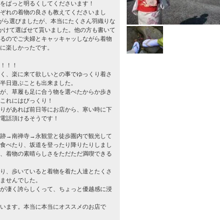
をぱっと明るくしてくださいます！
ぞれの着物の良さも教えてくださいまし
がら選びましたが、本当にたくさん羽織りな
かけて選ばせて貰いました。他の方も書いて
るのでご夫婦とキャッキャッしながら着物
に楽しかったです。
！！！
く、楽に来て欲しいとの事でゆっくり着さ
半日遊ぶことも出来ました。
が、草履も足に合う物を選べたからか歩き
これにはびっくり！
りがあれば前日等にお店から、寒い時に下
電話頂けるそうです！
跡→南禅寺→永観堂と徒歩圏内で観光して
食べたり、坂道を登ったり降りたりしまし
、着物の素晴らしさをただただ満喫できる
り、歩いていると着物を着た人達とたくさ
ませんでした。
が凄く誇らしくって、ちょっと優越感に浸
います。本当に本当にオススメのお店で