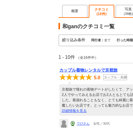
写真
クチコミ
概要
(16件)
(39枚)
和ganのクチコミ一覧
絞り込み条件
同行者：
全て
行った時期
1 - 10件
（全16件中）
カップル着物レンタルで京都旅
5.0
カップル・夫婦
京都旅で憧れの着物デートがしたくて、アッ
2人でやってみえるお店でお2人ともとても
した。着崩れることもなく、とても綺麗に着
魔したいお店です。とっても魅力的なお店で
詳細情報を見る
でぴさん
女性／30代