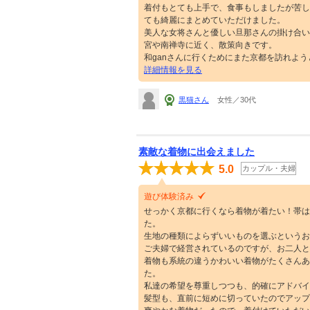
着付もとても上手で、食事もしましたが苦し
ても綺麗にまとめていただけました。
美人な女将さんと優しい旦那さんの掛け合い
宮や南禅寺に近く、散策向きです。
和ganさんに行くためにまた京都を訪れよ
詳細情報を見る
黒猫さん
女性／30代
素敵な着物に出会えました
5.0
カップル・夫婦
遊び体験済み
せっかく京都に行くなら着物が着たい！帯は
た。
生地の種類によらずいいものを選ぶというお
ご夫婦で経営されているのですが、お二人と
着物も系統の違うかわいい着物がたくさんあ
た。
私達の希望を尊重しつつも、的確にアドバイ
髪型も、直前に短めに切っていたのでアップ