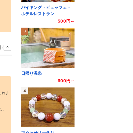
バイキング・ビュッフェ・
ホテルレストラン
500円～
。
3
0
日帰り温泉
600円～
4
られま
た。
アクセサリー作り