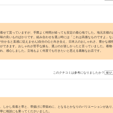
着せて貰っていますが、手際よく時間が経っても安定の着心地でした。地元京都の
味の良いものばかりです。組み合わせを選ぶ時には「これは高価なものですよ」な
が分かると直感に従えません)自分の心と向き合え、日本人のおしゃれさ、豊かな感
ができます。おしゃれが苦手な娘も、選ぶのが楽しかったと言っていました。着物
れ、感心しました。立地もよく何度でも行きたいと思える素敵なお店です。
このクチコミは参考になりましたか？
、しかし長着と帯と、帯揚げに帯留めに、となるとかなりのバリエーションがあり
寧に相談にも乗ってくださいました。