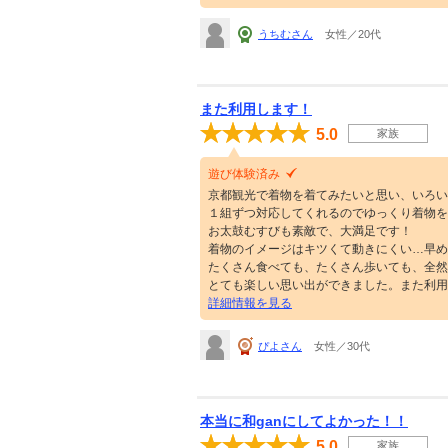
うちむさん
女性／20代
また利用します！
5.0
家族
遊び体験済み
京都観光で着物を着てみたいと思い、いろい
１組ずつ対応してくれるのでゆっくり着物を
お太鼓むすびも素敵で、大満足です！
着物のイメージはキツくて動きにくい…早め
たくさん食べても、たくさん歩いても、全然着
とても楽しい思い出ができました。また利用
詳細情報を見る
ぴよさん
女性／30代
本当に和ganにしてよかった！！
5.0
家族