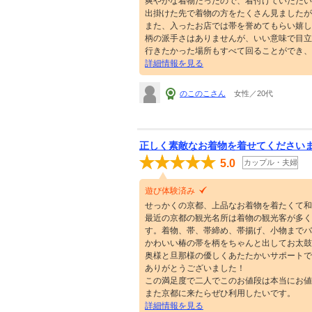
爽やかな着物だったので、着付けていただい
出掛けた先で着物の方をたくさん見ましたが
また、入ったお店では帯を誉めてもらい嬉し
柄の派手さはありませんが、いい意味で目立
行きたかった場所もすべて回ることができ、
詳細情報を見る
のこのこさん
女性／20代
正しく素敵なお着物を着せてください
5.0
カップル・夫婦
遊び体験済み
せっかくの京都、上品なお着物を着たくて和
最近の京都の観光名所は着物の観光客が多く
す。着物、帯、帯締め、帯揚げ、小物までバ
かわいい椿の帯を柄をちゃんと出してお太鼓
奥様と旦那様の優しくあたたかいサポートで
ありがとうございました！
この満足度で二人でこのお値段は本当にお値
また京都に来たらぜひ利用したいです。
詳細情報を見る