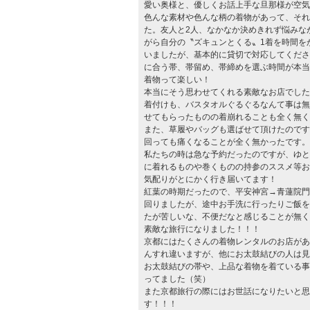
愛い奥様と、優しくお話上手な旦那様が空気
色んな素材や色んな柄の着物があって、それ
た。友人と2人、なかなか決めきれず悩みな
がら自分の〝ズキュンとくる〟1着を時間を
いましたが、基本的に貸切で対応してくださ
に合う帯、帯留め、帯締めを選ぶ時間が本当
着物って楽しい！
本当にそう思わせてくれる素敵なお店でした
着付けも、バスタオルぐるぐるなんて事は無
せてもらったものの着崩れることも全く無く
また、草履やバッグも選ばせて頂けたのです
回っても痛くなることが全く無かったです。
私たちの時は急な予約だったのですが、ゆと
に着れるものや巻くものの持参のススメ等お
気配りがとにかく行き届いてます！
紅葉の時期だったので、平安神宮→青蓮院門
回りましたが、途中お手洗に行ったりご飯を
たが苦しいな、不便だなと感じることが無く
素敵な旅行になりました！！！
京都にはたくさんの着物レンタルのお店があ
んすれ違いますが、他にお太鼓結びの人は見
お太鼓結びの帯や、上品な着物を着ている事
ってました（笑）
また京都旅行の際にはお世話になりたいと思
す！！！