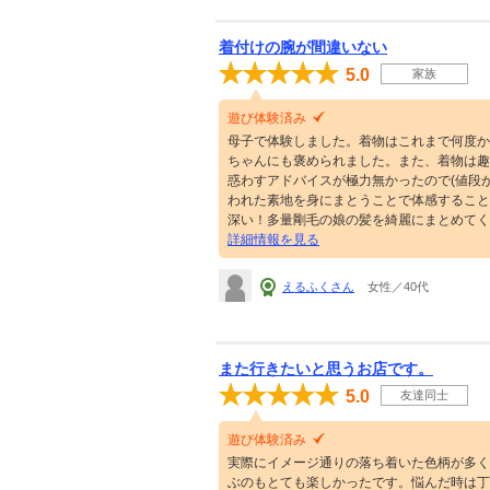
着付けの腕が間違いない
5.0
家族
遊び体験済み
母子で体験しました。着物はこれまで何度か
ちゃんにも褒められました。また、着物は趣
惑わすアドバイスが極力無かったので(値段
われた素地を身にまとうことで体感すること
深い！多量剛毛の娘の髪を綺麗にまとめてく
詳細情報を見る
えるふくさん
女性／40代
また行きたいと思うお店です。
5.0
友達同士
遊び体験済み
実際にイメージ通りの落ち着いた色柄が多く
ぶのもとても楽しかったです。悩んだ時は丁