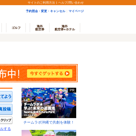
サイトのご利用方法
ヘルプ/問い合わせ
予約照会・変更・キャンセル
マイページ
海外
海外
ゴルフ
航空券
航空券+ホテル
ミを投稿する
写真を投稿する
きたい
クリップ
チームラボ沖縄で共創を体験！
ルする