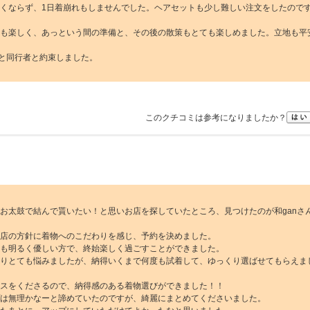
くならず、1日着崩れもしませんでした。ヘアセットも少し難しい注文をしたので
も楽しく、あっという間の準備と、その後の散策もとても楽しめました。立地も平
うと同行者と約束しました。
このクチコミは参考になりましたか？
お太鼓で結んで貰いたい！と思いお店を探していたところ、見つけたのが和ganさ
店の方針に着物へのこだわりを感じ、予約を決めました。
も明るく優しい方で、終始楽しく過ごすことができました。
りとても悩みましたが、納得いくまで何度も試着して、ゆっくり選ばせてもらえま
スをくださるので、納得感のある着物選びができました！！
は無理かなーと諦めていたのですが、綺麗にまとめてくださいました。