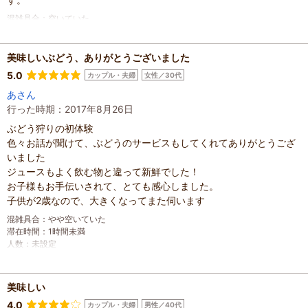
混雑具合
：
空いていた
滞在時間
：
1時間未満
人数
：
未設定
投稿日
：
2018年9月8日
美味しいぶどう、ありがとうございました
5.0
カップル・夫婦
女性／30代
あさん
行った時期：2017年8月26日
ぶどう狩りの初体験
色々お話が聞けて、ぶどうのサービスもしてくれてありがとうござ
いました
ジュースもよく飲む物と違って新鮮でした！
お子様もお手伝いされて、とても感心しました。
子供が2歳なので、大きくなってまた伺います
混雑具合
：
やや空いていた
滞在時間
：
1時間未満
人数
：
未設定
投稿日
：
2017年10月12日
美味しい
4.0
カップル・夫婦
男性／40代