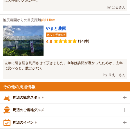
は人が多いと思い平...
by はるさん
池尻農園からの目安距離
約11.1km
やまと農園
ネット予約OK
(14件)
4.8
去年に引き続き利用させて頂きました。今年は訪問が遅かったためか、去年
に比べると、数は少なく...
by りえこさん
その他の周辺情報
周辺の観光スポット
周辺のご当地グルメ
周辺のイベント