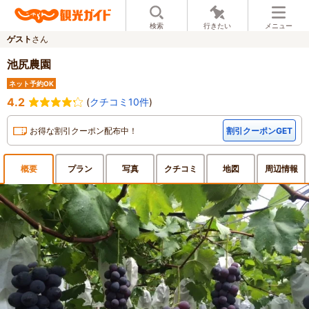
検索
行きたい
メニュー
ゲスト
さん
池尻農園
ネット予約OK
4.2
(
クチコミ10件
)
お得な割引クーポン配布中！
割引クーポンGET
概要
プラン
写真
クチ
コミ
地図
周辺
情報