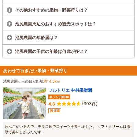
その他おすすめの果物・野菜狩りは？
池尻農園周辺のおすすめ観光スポットは？
池尻農園の年齢層は？
池尻農園の子供の年齢は何歳が多い？
あわせて行きたい果物・野菜狩り
池尻農園からの目安距離
約14.3km
フルトリエ 中村果樹園
ネット予約OK
(303件)
4.6
王道
わんこがいるので、テラス席でスイーツを食べました。 ソフトクリームは濃
厚で美味しかったです...