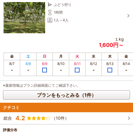
ぶどう狩り
1時間
1人～4人
１kg
1,600円～
金
土
日
月
火
水
木
金
8/7
8/8
8/9
8/10
8/11
8/12
8/13
8/14
※最新情報はプラン詳細画面にてご確認下さい。
プランをもっとみる（1件）
クチコミ
4.2
総合
（10件）
評価分布