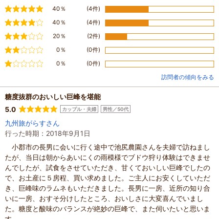
満足
40％
(4件)
やや満足
40％
(4件)
普通
20％
(2件)
やや不満
0％
(0件)
不満
0％
(0件)
訪問者の傾向をみる
糖度抜群のおいしい巨峰を堪能
5.0
カップル・夫婦
男性／50代
九州旅がらすさん
行った時期：2018年9月1日
小郡市の長男に会いに行く途中で池尻農園さんを夫婦で訪ねまし
たが、当日は朝からあいにくの雨模様でブドウ狩り体験はできませ
んでしたが、試食をさせていただき、甘くておいしい巨峰でしたの
で、お土産に５房程、買い求めました。ご主人にお安くしていただ
き、巨峰味のラムネもいただきました。長男に一房、近所の知り合
いに一房、おすそ分けしたところ、おいしさに大変喜んでいまし
た。糖度と酸味のバランスが絶妙の巨峰で、また伺いたいと思いま
す。