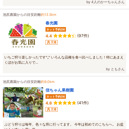
by 4人のかーちゃんさん
池尻農園からの目安距離
約13.5km
春光園
ネット予約OK
(97件)
4.4
王道
いちご狩り楽しかったです^_^ いろんな品種を食べ比べしました！特にあまえ
くぼがお気に入りで...
by ともさん
池尻農園からの目安距離
約9.0km
信ちゃん果樹園
ネット予約OK
(41件)
4.8
王道
ぶどう狩りは毎年、色々な所に行ってます。 今年は初めてのこちらへ。 お盆