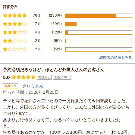
評価分布
満足
76％
(230件)
やや満足
17％
(50件)
普通
4％
(12件)
やや不満
2％
(6件)
不満
2％
(5件)
訪問者の傾向をみる
予約必須だろうけど、ほとんど外国人さんのお客さん
5.0
友達同士
女性／50代
クロミさん
福岡ツウ
行った時期：2026年2月20日
テレビ等で紹介されていたので一度行きたくて今回来訪しました。
しかし、外国の方が多くてびっくり。こんなに外国の方が居るいち
ご狩り初めて。
あまりお行儀良くなくて、なるべくいないところいきましたけ
ど。。
持ち帰りあるのですが、100グラム300円。粒にすると一粒100円。