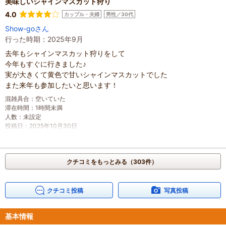
美味しいシャインマスカット狩り
混雑具合
：
普通
滞在時間
：
2～3時間
4.0
カップル・夫婦
男性／30代
家族の内訳
：
お子様、
配偶者、
Show-goさん
子どもの年齢
：
2～3歳、
4～6歳、
行った時期：2025年9月
人数
：
3人～5人
投稿日
：
2026年2月2日
去年もシャインマスカット狩りをして
今年もすぐに行きました♪
実が大きくて黄色で甘いシャインマスカットでした
また来年も参加したいと思います！
混雑具合
：
空いていた
滞在時間
：
1時間未満
人数
：
未設定
投稿日
：
2025年10月30日
クチコミをもっとみる（303件）
クチコミ投稿
写真投稿
基本情報