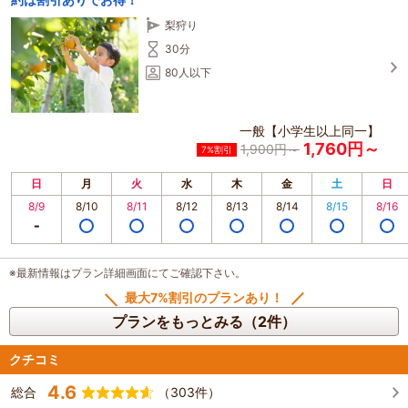
梨狩り
30分
80人以下
一般【小学生以上同一】
1,760円～
1,900円～
7%割引
日
月
火
水
木
金
土
日
8/9
8/10
8/11
8/12
8/13
8/14
8/15
8/16
※最新情報はプラン詳細画面にてご確認下さい。
最大7%割引のプランあり！
プランをもっとみる（2件）
クチコミ
4.6
総合
（303件）