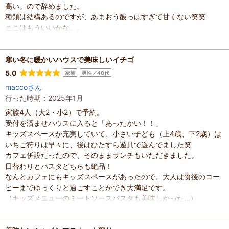
高い。ので辞めました。
種類は結構あるのですが、あまおう酸っぱすぎて甘くない笑笑
ここはもういいかな。。
お値段の割に。。
でした。
寒い冬に暖かいハウスで美味しいイチゴ
混雑具合
：
やや空いていた
滞在時間
：
1時間未満
5.0
家族
男性／40代
人数
：
2人
maccoさん
投稿日
：
2026年2月21日
行った時期：2025年1月
家族4人（大2・小2）で予約。
受付を済ませハウスに入ると「あったかい！！」
キッズスペースが充実していて、小さい子ども（上4歳、下2歳）は
いちご狩りは早々に、後はひたすら遊具で遊んでました笑
カフェ併設だったので、そのままランチもいただきました。
日替わりとパスタどちらも絶品！
なんとカフェにもキッズスペースがあったので、大人は食後のコー
ヒーまでゆっくりと過ごすことができ大満足です。
（キッズメニューのミートソースパスタも美味しかった…）
1月の寒い季節に遊ばせる場所を探していたので、またリピートさせ
ていただきます。