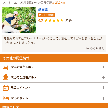
フルトリエ 中村果樹園からの目安距離
約21.3km
愛日園
ネット予約OK
(11件)
4.7
無農薬で育てたブルーベリーということで、安心して子どもと食べることが
できました！ 道に迷っ...
by みどりさん
その他の周辺情報
周辺の観光スポット
周辺のご当地グルメ
周辺のイベント
周辺のホテル
関連エリア