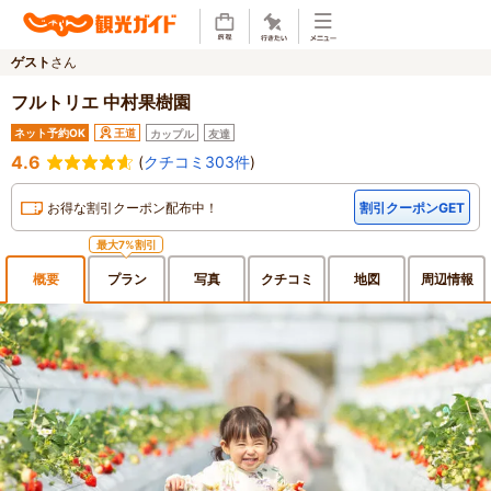
ゲスト
さん
フルトリエ 中村果樹園
ネット予約OK
王道
カップル
友達
4.6
(
クチコミ303件
)
お得な割引クーポン配布中！
割引クーポンGET
最大7%割引
概要
プラン
写真
クチ
コミ
地図
周辺
情報