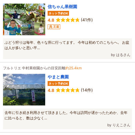
信ちゃん果樹園
ネット予約OK
(41件)
4.8
王道
ぶどう狩りは毎年、色々な所に行ってます。 今年は初めてのこちらへ。 お盆
は人が多いと思い平...
by はるさん
フルトリエ 中村果樹園からの目安距離
約25.4km
やまと農園
ネット予約OK
(14件)
4.8
去年に引き続き利用させて頂きました。今年は訪問が遅かったためか、去年
に比べると、数は少なく...
by りえこさん