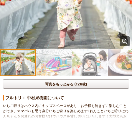
写真をもっとみる (126枚)
フルトリエ 中村果樹園について
いちご狩りはハウス内にキッズスペースがあり、お子様も飽きずに楽しむこと
ができ、ママパパも思う存分いちご狩りを楽しめます♪わんこといちご狩りはわ
んちゃんをお連れのお客様だけでハウスを貸し切りにいたします！大型犬もお
はいりいただけます。
2023年度じゃらん九州沖縄地区「フルーツ狩り」ランキング1位獲得！