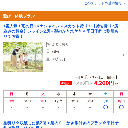
2023年度じゃらん九州沖縄地区「いちご狩り」ランキング1位のW受賞施設で
このスポットの基本情報へ
す♪
遊び・体験プラン
1番人気！雨の日OK★シャインマスカット狩り！【持ち帰り2房
込みの料金】シャイン2房＋梨のかき氷付き☆平日予約は割引あ
りでお得！
ぶどう狩り
45分
80人以下
一般【小学生以上同一】
4,200円～
4,400円～
4%割引
日
月
火
水
木
金
土
日
8/9
8/10
8/11
8/12
8/13
8/14
8/15
8/16
梨狩り☆収穫した梨2個＋梨のミニかき氷付きのプラン☆平日予
約は割引ありでお得！