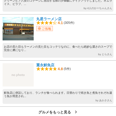
グリーンピア八女のコテージに宿泊する際の夕御飯にテイクアウトしました。オムラ
イス、ピラフ、...
by 4人のかーちゃんさん
丸星ラーメン店
4.1
(305件)
ご当地
お店の見た目もラーメンの見た目もコッテリなのに、食べたら絶妙な濃さのスープで
完全に虜になり...
by とらさん
重永鮮魚店
4.8
(5件)
鮮魚店に併設しており、ランチが食べられます。日替わりで焼き魚と煮魚それぞれ違
う魚が用意され...
by あかささん
グルメをもっと見る