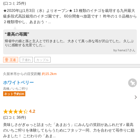
(口コミ 25件)
★2020年は1月3日（水）よりオープン★ 13 種類のイチゴを栽培する九州最大
級多段式高設栽培のイチゴ園です。 60分間食べ放題です！ 昨年の１０品種から
２種類増やし、あまおう・...
“最高の苺園”
帰省中の娘と孫と主人とで行きました。 大きくて真っ赤な苺が沢山でした。 久しぶ
りに感動する光景でした...
by hana17さん
王道
子連れ
カップル
久留米市からの目安距離
約15.2km
ホワイトベリー
高橋／いちご狩り
ネット予約OK
4.2
(口コミ 36件)
美味しさがぎゅっと詰まった「あまおう」にみんなの笑顔があふれだす♪ 最高
のいちご狩りを体験してもらうためにフタッフ一同、力を合わせて苺作りに励
みました！ こだわりの「あま...