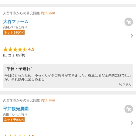
久留米市からの目安距離
約11.2km
大谷ファーム
高樋／いちご狩り
ネット予約OK
4.5
(口コミ 89件)
“平日・子連れ”
平日に行ったため、ゆっくりイチゴ狩りができました。桃薫はまだ全体的に緑でした
が、それ以外は楽しめまし...
by Yさん
久留米市からの目安距離
約11.7km
平井観光農園
吉田／いちご狩り
ネット予約OK