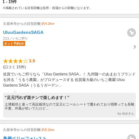
1 - 19件
※掲載されている目安距離は役所・役場からの距離になります。
久留米市からの目安距離
約4.2km
UluuGardensSAGA
江口／いちご狩り
ネット予約OK
3.9
(口コミ 15件)
佐賀でいちご狩りなら「Uluu Gardens SAGA」！ 九州随一のあまおうブランド
を誇る「うるう農園」がプロデュースする 佐賀最大級のいちご農園 Uluu
Gardens SAGA（うるうガーデン...
“足元汚れず楽チンで楽しめます！”
土壌栽培と違って高設栽培なので足元ビニールシートで覆われており雨降っても長靴
不要。外風が吹いてたけど...
by ゆみさん
久留米市からの目安距離
約5.1km
鳥栖ベリーフォレスト