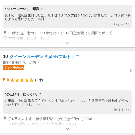
“ジューシーいちご最高！”
息子の一歳の誕生日でした。息子はイチゴが大好きなので、採れたてイチゴを食べさ
せようと思いました。当日...
by yamiさん
(1)大分道 甘木ICより車で約30分 JR田主丸駅より閏間で約５分
営業時間：11:00 ～18:00
10
クイーンガーデン 久留米/フルトリエ
田主丸町中尾／いちご狩り
ネット予約OK
5.0
(1件)
“のんびり、ゆっくり。”
駐車場、中の設備も広くてゆっくりできました。 いちごも数種類色々味わえて食べ
ごたえ有り！です。 スタ...
by ももさん
(1)JR久大本線「筑後草野駅」から徒歩15分（1.1km）
(2)博多駅から車で50分 福岡空港から45分
オープン：12月中旬～6月上旬 営業時間：10:00~15:00
専用駐車場あり（無料）40台