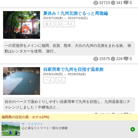
32723
341
0
夏休み！九州北側ぐるっと周遊編
2015/7/16(木) ～ 2015/7/19(日)
友人
3人～5人
一の宮巡拝をメインに福岡、佐賀、熊本、大分の九州の北側をまわる旅。 移
動はレンタカーを使用。 旅行...
15575
228
0
自家用車で九州を目指す温泉旅
2019/1/28(月) ～ 2019/2/6(水)
一人
1人
自分のペースで湯めぐりしやすい自家用車で九州を目指し、九州温泉道にチ
ャレンジしました！中継地点と...
17489
115
3
福岡県の注目の宿・ホテル[PR]
ザ・リトリート
旅行記をもっと見る
心と体をリトリート！朝ヨガ体験
久留米市
のおすすめジャンル