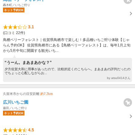
轟木町／いちご狩り
ネット予約OK
3.1
(口コミ 22件)
鳥栖ベリーフォレスト｜佐賀県鳥栖市で楽しむ！多品種いちご狩り体験【じゃ
らん予約OK】 佐賀県鳥栖市にある【鳥栖ベリーフォレスト】は、毎年1月上旬
から5月中旬に開園する観光いち...
“うーん。まあまあかな？”
夕方佐賀大和に用事があったので、比較的近くのこちらへ。まあまあの評判だったの
でちょっと心配しながらお...
by atsu0414さん
久留米市からの目安距離
約7.7km
広川いちご園
藤田／いちご狩り
ネット予約OK
4.5