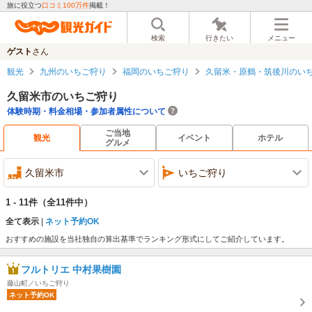
旅に役立つ
口コミ100万件
掲載！
検索
行きたい
メニュー
ゲスト
さん
観光
九州のいちご狩り
福岡のいちご狩り
久留米・原鶴・筑後川のい
久留米市のいちご狩り
体験時期・料金相場・参加者属性について
ご当地
観光
イベント
ホテル
グルメ
久留米市
いちご狩り
1 - 11件
（全11件中）
全て表示
ネット予約OK
おすすめの施設を当社独自の算出基準でランキング形式にしてご紹介しています。
フルトリエ 中村果樹園
藤山町／いちご狩り
ネット予約OK