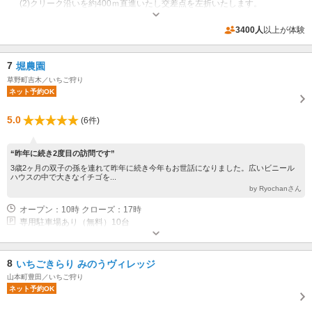
(2)クリーク沿いを約400ｍ直進いたし交差点を左折いたします。
専用駐車場あり（無料）7台
3400人
以上が体験
7
堀農園
草野町吉木／いちご狩り
ネット予約OK
5.0
(6件)
“昨年に続き2度目の訪問です”
3歳2ヶ月の双子の孫を連れて昨年に続き今年もお世話になりました。広いビニール
ハウスの中で大きなイチゴを...
by Ryochanさん
オープン：10時 クローズ：17時
専用駐車場あり（無料）10台
8
いちごきらり みのうヴィレッジ
山本町豊田／いちご狩り
ネット予約OK