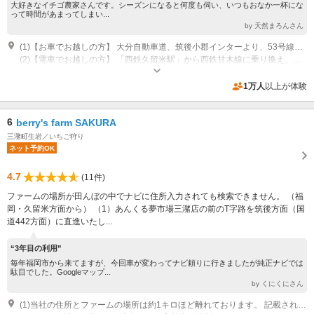
大好きなイチゴ農家さんです。シーズンになると何度も伺い、いつもおなか一杯にな
って時間があまってしまい...
by 天然まろんさん
(1)【お車でお越しの方】 大分自動車道、筑後小郡インターより、53号線を南に直進。（約10分） 九州自動車道、久留米インターより53号線を北に直進。（約15分） ※お車のナビで、農園の住所を入力すると検索できない場合がございます。 Googleマップなどの地図アプリで「いちごきらり みのうヴィレッジ」で検索可能です。
(2)【電車でお越しの方】 「西鉄久留米駅」から西鉄甘木線に乗り換え、「北野駅」下車→タクシーで5分。（徒歩15分）
専用駐車場あり（無料）40台
1万人
以上が体験
6
berry's farm SAKURA
三潴町生岩／いちご狩り
ネット予約OK
4.7
(11件)
ファームの場所が田んぼの中でナビに住所入力されても検索できません。 （福
岡・久留米方面から） （1）あんくる夢市場三潴店の前のT字路を筑後方面（国
道442方面）に直進いたし...
“3年目の利用”
毎年福岡市から来てますが、今回車が変わってナビ頼りに行きましたが純正ナビでは
駄目でした。Googleマップ...
by くにくにさん
(1)当社の住所とファームの場所は約1キロほど離れております。 記載されている当社の住所からのルートは、クリーク沿いに東へ300ｍ程進み いちごファームきららさんの手前を右折いたします。