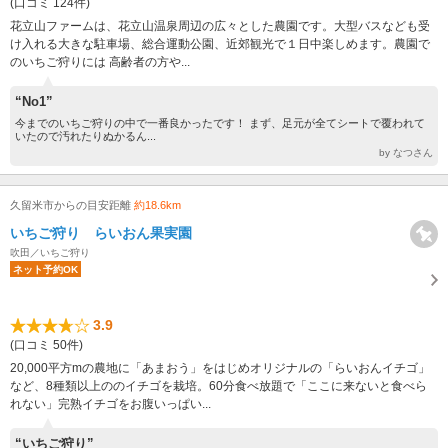
(口コミ 124件)
花立山ファームは、花立山温泉周辺の広々とした農園です。大型バスなども受
け入れる大きな駐車場、総合運動公園、近郊観光で１日中楽しめます。農園で
のいちご狩りには 高齢者の方や...
“No1”
今までのいちご狩りの中で一番良かったです！ まず、足元が全てシートで覆われて
いたので汚れたりぬかるん...
by なつさん
久留米市からの目安距離
約18.6km
いちご狩り らいおん果実園
吹田／いちご狩り
ネット予約OK
3.9
(口コミ 50件)
20,000平方mの農地に「あまおう」をはじめオリジナルの「らいおんイチゴ」
など、8種類以上ののイチゴを栽培。60分食べ放題で「ここに来ないと食べら
れない」完熟イチゴをお腹いっぱい...
“いちご狩り”