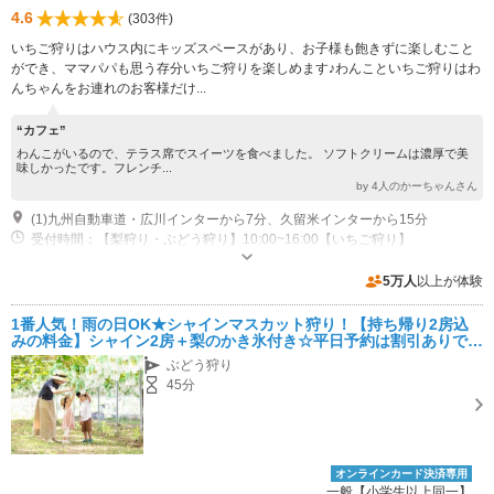
4.6
(303件)
いちご狩りはハウス内にキッズスペースがあり、お子様も飽きずに楽しむこと
ができ、ママパパも思う存分いちご狩りを楽しめます♪わんこといちご狩りはわ
んちゃんをお連れのお客様だけ...
“カフェ”
わんこがいるので、テラス席でスイーツを食べました。 ソフトクリームは濃厚で美
味しかったです。フレンチ...
by 4人のかーちゃんさん
(1)九州自動車道・広川インターから7分、久留米インターから15分
受付時間：【梨狩り・ぶどう狩り】10:00~16:00【いちご狩り】
10:00~14:00 営業時間：【Cafe営業時間】☆11:00～17:00(ランチタイム
11:00～15:00） ※オーダーストップ16:30 定休日：【直売所・観光農園】
専用駐車場あり（無料）50台 大型バス2台
5万人
以上が体験
8月9月は無休（台風等臨時休業有）【Caf&#233;】水曜定休
1番人気！雨の日OK★シャインマスカット狩り！【持ち帰り2房込
みの料金】シャイン2房＋梨のかき氷付き☆平日予約は割引ありでお
得！
ぶどう狩り
45分
オンラインカード決済専用
一般【小学生以上同一】