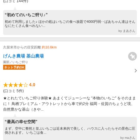
(口コミ 144件)
“初めてのいちご狩り♪”
初めて利用しました♪ ほかの処はいちごの食べ放題で4000円弱‥ばあちゃん達はそん
なにたくさん食べれない...
by まあさん
久留米市からの目安距離
約10.6km
げんき農場 基山農場
園部／いちご狩り
ネット予約OK
4.0
(口コミ 5件)
★とれたていちご狩り体験★ あまくてジューシーな “本物のいちご” をそのまま
に！ 鳥栖プレミアム・アウトレットから車で約2分 福岡・佐賀のちょうど境、
自然豊かな基山（きや...
“最高の幸せ空間”
まず、空中に整然と並ぶいちごは近未来的で美しく、ハウスに入ったらその景色に圧
倒されます。 いちごは食...
by maさん