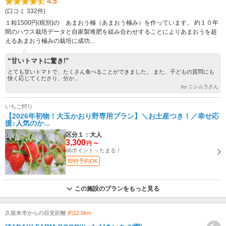
4.5
(口コミ 332件)
１粒1500円(税別)の あまおう極（あまおう極み）を作っています。 約１０年
間のハウス栽培データと自家製堆肥を組み合わせすることによりあまおうを超
えるあまおう極みの栽培に成功...
“甘いトマトに驚き!”
とても甘いトマトで、たくさん食べることができました。 また、子どもの質問にも
快く応じてくださり、分か...
by ニシムラさん
いちご狩り
【2026年初物！大玉かおり野専用プラン】＼お土産つき！／幸せ応
援♪人気のか...
区分１：大人
3,300
～
円
66ポイント～たまる！
即時予約OK
この施設のプランをもっと見る
久留米市からの目安距離
約12.0km