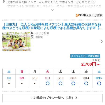
(1)車の場合 朝倉インターから車で１５分 甘木インターから車で２０分
(2)電車の場合 JR田主丸駅よりタクシーで５分（無料送迎あり）徒歩２０分
開園：７月～９月中旬 開園時間：９：００～１８：００
専用駐車場あり（無料）8台
9000人
以上が体験
【田主丸】【1人１Kgお持ち帰りプラン】最大20品種のお好きな品
種のぶどうを収穫♪※時期により収穫できる品種は異なります※【フ
ァミリー・カップル・女性】【ぶどう狩り】
ぶどう狩り
3時間
オンラインカード決済専用
１ｋｇ
2,700円～
土
日
月
火
水
木
金
土
8/8
8/9
8/10
8/11
8/12
8/13
8/14
8/15
この施設のプラン一覧へ（1件）