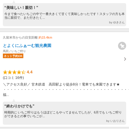
“美味しい！親切！”
今まで食べたいちごの中で一番大きくて甘くて美味しかったです！スタッフの方も本
当に親切で、また行きたく...
by ゆきさん
久留米市からの目安距離
約15.4km
とよくにふぁーむ観光農園
馬田／いちご狩り
ネット予約OK
4.4
(口コミ 16件)
＼アクセス良好／ 甘木鉄道 高田駅より徒歩8分！電車でも来園できます★
・・・・・・・・・・・・・・・・・・・・・・・・・・・・・・・・・・・・
福...
“終わりかけでも”
時期的に いちご狩りはもうほぼどこもやってませんでしたが、6月でも いちご狩り
ができるとの事でいちごが...
by いおりさん