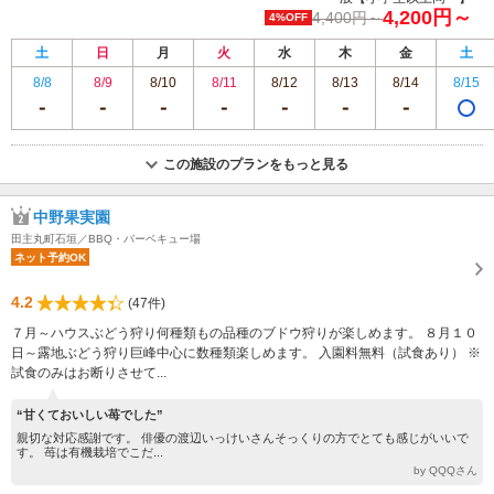
4,200円～
4,400円～
4%OFF
土
日
月
火
水
木
金
土
8/8
8/9
8/10
8/11
8/12
8/13
8/14
8/15
この施設のプランをもっと見る
中野果実園
田主丸町石垣／BBQ・バーベキュー場
ネット予約OK
4.2
(47件)
７月～ハウスぶどう狩り何種類もの品種のブドウ狩りが楽しめます。 ８月１０
日～露地ぶどう狩り巨峰中心に数種類楽しめます。 入園料無料（試食あり） ※
試食のみはお断りさせて...
“甘くておいしい苺でした”
親切な対応感謝です。 俳優の渡辺いっけいさんそっくりの方でとても感じがいいで
す。 苺は有機栽培でこだ...
by QQQさん