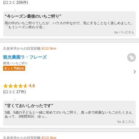
(口コミ 206件)
“今シーズン最後のいちご狩り”
雨の中のいちご狩りでしたが、ハウスの中なので、気にすることなく楽しめました。
「もうシーズン終わり頃...
by バンビさん
久留米市からの目安距離
約12.9km
観光農園ラ・フレーズ
横溝／いちご狩り
ネット予約OK
4.6
(口コミ 27件)
“甘くておいしかったです”
3歳、5歳の子どもと一緒に初めてのいちご狩り。 真っ赤で綺麗ないちごがたくさん
あって、1時間30分、ゆっ...
by まこさん
久留米市からの目安距離
約13.3km