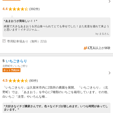
4.4
(392件)
“あまおうが美味しい！！”
綺麗で大きなあまおうを沢山食べられてとても幸せでした！また友達を連れて来よう
と思います！イチゴジャム...
by まるさん
専用駐車場あり（無料）22台
1万人
以上が体験
5
いちごきらり
北野町中／いちご狩り
ネット予約OK
4.5
(90件)
「いちごきらり」は久留米市内に2箇所の農園を展開。 「いちごきらり」（北
野町）では、「あまおう」を中心に7種類のいちごを栽培しています。その他、
白いちご「淡雪」やいろんな種...
“大好きなイチゴ農家さんです。色々なイチゴが楽しめます。いつも時間が余ってし
まいます。”