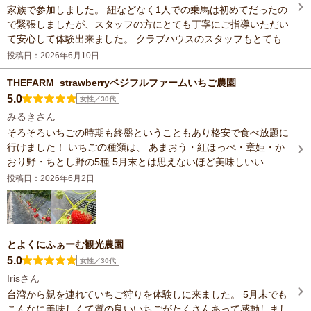
家族で参加しました。 紐などなく1人での乗馬は初めてだったの
で緊張しましたが、スタッフの方にとても丁寧にご指導いただい
て安心して体験出来ました。 クラブハウスのスタッフもとても...
投稿日：2026年6月10日
THEFARM_strawberryベジフルファームいちご農園
5.0
女性／30代
みるきさん
そろそろいちごの時期も終盤ということもあり格安で食べ放題に
行けました！ いちごの種類は、 あまおう・紅ほっぺ・章姫・か
おり野・ちとし野の5種 5月末とは思えないほど美味しいい...
投稿日：2026年6月2日
とよくにふぁーむ観光農園
5.0
女性／30代
Irisさん
台湾から親を連れていちご狩りを体験しに来ました。 5月末でも
こんなに美味しくて質の良いいちごがたくさんあって感動しまし