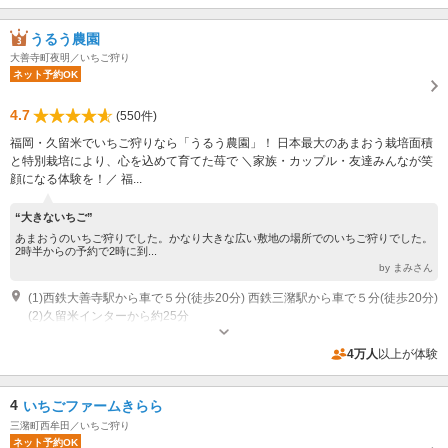
うるう農園
大善寺町夜明／いちご狩り
ネット予約OK
4.7
(550件)
福岡・久留米でいちご狩りなら「うるう農園」！ 日本最大のあまおう栽培面積
と特別栽培により、心を込めて育てた苺で ＼家族・カップル・友達みんなが笑
顔になる体験を！／ 福...
“大きないちご”
あまおうのいちご狩りでした。かなり大きな広い敷地の場所でのいちご狩りでした。
2時半からの予約で2時に到...
by まみさん
(1)西鉄大善寺駅から車で５分(徒歩20分) 西鉄三潴駅から車で５分(徒歩20分)
(2)久留米インターから約25分
オープン：10:00 クローズ：17：00
専用駐車場あり（無料）30台
4万人
以上が体験
4
いちごファームきらら
三潴町西牟田／いちご狩り
ネット予約OK