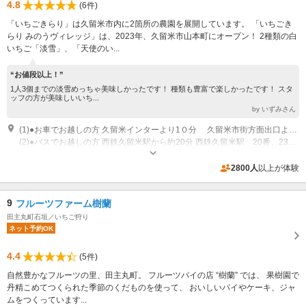
4.8
(6件)
「いちごきらり」は久留米市内に2箇所の農園を展開しています。 「いちごき
らり みのうヴィレッジ」は、2023年、久留米市山本町にオープン！ 2種類の白
いちご「淡雪」、「天使のい...
“お値段以上！”
1人3個までの淡雪めっちゃ美味しかったです！ 種類も豊富で楽しかったです！ スタ
ッフの方が美味しいいち...
by いずみさん
(1)●お車でお越しの方 久留米インターより1０分 久留米市街方面出口より、国道322号から高速道入口信号を左折、県道53号（国道210号に続く）を直進し、日野曽根の信号を右折し、500mほど進むと左側にございます。 ３0台分の駐車場完備。 【お車のナビで、農園の住所を入力すると検索できない場合がございます。 Googleマップなどの地図アプリで「いちごきらり みのうヴィレッジ」で検索可能です。】
(2)●バスでお越しの方 西鉄久留米駅から約20分 西鉄久留米駅 20番、23番で「日野曽根」バス停下車。もしくは25番で「放光寺」バス停下車。バス停から徒歩。
専用駐車場あり（無料）30台
2800人
以上が体験
9
フルーツファーム樹蘭
田主丸町石垣／いちご狩り
ネット予約OK
4.4
(5件)
自然豊かなフルーツの里、田主丸町。 フルーツパイの店 “樹蘭” では、 果樹園で
丹精こめてつくられた季節のくだものを使って、 おいしいパイやケーキ、ジャ
ムをつくっています...