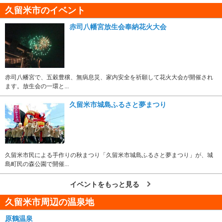
久留米市のイベント
赤司八幡宮放生会奉納花火大会
赤司八幡宮で、五穀豊穣、無病息災、家内安全を祈願して花火大会が開催され
ます。放生会の一環と...
久留米市城島ふるさと夢まつり
久留米市民による手作りの秋まつり「久留米市城島ふるさと夢まつり」が、城
島町民の森公園で開催...
イベントをもっと見る
久留米市周辺の温泉地
原鶴温泉