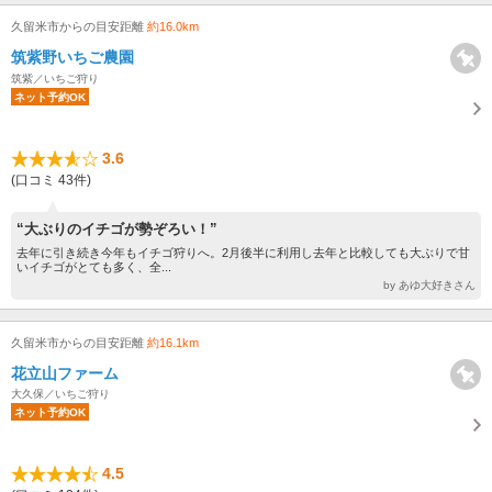
久留米市からの目安距離
約16.0km
筑紫野いちご農園
筑紫／いちご狩り
ネット予約OK
3.6
(口コミ 43件)
“大ぶりのイチゴが勢ぞろい！”
去年に引き続き今年もイチゴ狩りへ。2月後半に利用し去年と比較しても大ぶりで甘
いイチゴがとても多く、全...
by あゆ大好きさん
久留米市からの目安距離
約16.1km
花立山ファーム
大久保／いちご狩り
ネット予約OK
4.5