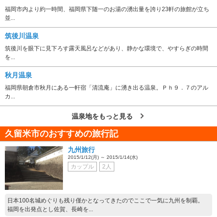
福岡市内より約一時間、福岡県下随一のお湯の湧出量を誇り23軒の旅館が立ち
並...
筑後川温泉
筑後川を眼下に見下ろす露天風呂などがあり、静かな環境で、やすらぎの時間
を...
秋月温泉
福岡県朝倉市秋月にある一軒宿「清流庵」に湧き出る温泉。Ｐｈ９．７のアル
カ...
温泉地をもっと見る
久留米市のおすすめの旅行記
九州旅行
2015/1/12(月) ～ 2015/1/14(水)
カップル
2人
日本100名城めぐりも残り僅かとなってきたのでここで一気に九州を制覇。
福岡を出発点とし佐賀、長崎を...