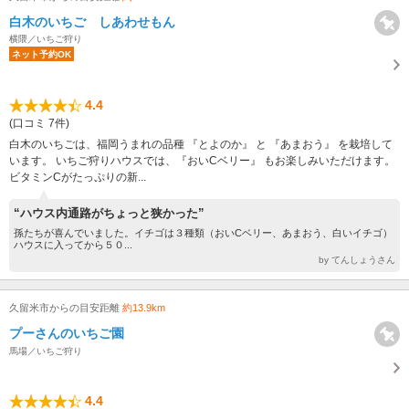
白木のいちご しあわせもん
横隈／いちご狩り
ネット予約OK
4.4
(口コミ 7件)
白木のいちごは、福岡うまれの品種 『とよのか』 と 『あまおう』 を栽培して
います。 いちご狩りハウスでは、『おいCベリー』 もお楽しみいただけます。
ビタミンCがたっぷりの新...
“ハウス内通路がちょっと狭かった”
孫たちが喜んでいました。イチゴは３種類（おいCベリー、あまおう、白いイチゴ）
ハウスに入ってから５０...
by てんしょうさん
久留米市からの目安距離
約13.9km
プーさんのいちご園
馬場／いちご狩り
4.4