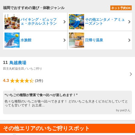
福岡でおすすめの遊び・体験ジャンル
ネット予約OK
バイキング・ビュッフ
その他エンタメ・アミュ
ェ・ホテルレストラン
ーズメント
水族館
日帰り温泉
11
鳥越農場
田主丸町益生田／いちご狩り
4.3
(3件)
“いちごの種類が豊富で食べ比べが楽しめます！”
色々な種類のいちごが食べ比べできます！ どのいちごも大きくピカピカしていてと
っても甘いです！ お土産...
by palさん
その他エリアのいちご狩りスポット