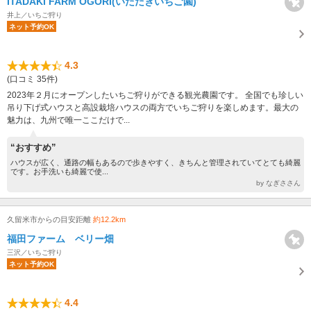
ITADAKI FARM OGORI(いただきいちご園)
井上／いちご狩り
ネット予約OK
4.3
(口コミ 35件)
2023年２月にオープンしたいちご狩りができる観光農園です。 全国でも珍しい
吊り下げ式ハウスと高設栽培ハウスの両方でいちご狩りを楽しめます。最大の
魅力は、九州で唯一ここだけで...
“おすすめ”
ハウスが広く、通路の幅もあるので歩きやすく、きちんと管理されていてとても綺麗
です。お手洗いも綺麗で使...
by なぎささん
久留米市からの目安距離
約12.2km
福田ファーム ベリー畑
三沢／いちご狩り
ネット予約OK
4.4