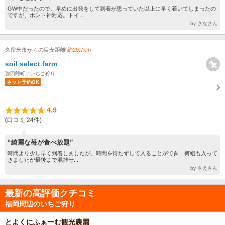
GW中だったので、早めに出発をして到着が思っていた以上に早く着いてしまったの
ですが、ホント神対応。トイ...
by さなさん
久留米市からの目安距離
約20.7km
soil select farm
弥四郎町／いちご狩り
ネット予約OK
4.9
(口コミ 24件)
“綺麗な苺が食べ放題”
時間より少し早く到着しましたが、時間を待たずして入ることができ、何組も入って
きましたが最後まで混雑せ...
by さえさん
最新の高評価クチコミ
福岡周辺のいちご狩り
とよくにふぁーむ観光農園