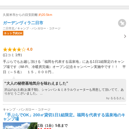
久留米市からの目安距離
約20.5km
ガーデンヴィラ二日市
二日市北／キャンプ・バンガロー・コテージ
ネット予約OK
4.0
(口コミ 1件)
手ぶらでもお越し頂ける「福岡を代表する温泉地」にある1日1組限定のキャン
プ場です（Wi-Fi、冷暖房完備）オープン記念キャンペーン実施中です！！ 平
日（～５名） １５，０００円...
“大人の秘密基地気分を味わえました”
沢山のお土産(お菓子類)、シャンパン＆ミネラルウォーターも用意して頂いてて、あ
りがとうございました。 ...
by るるるさん
キャンプ・バンガロー・コテージ
「手ぶらでOK」200㎡貸切1日1組限定。福岡を代表する温泉地のキ
ャンプ場
1泊（1台）5名まで