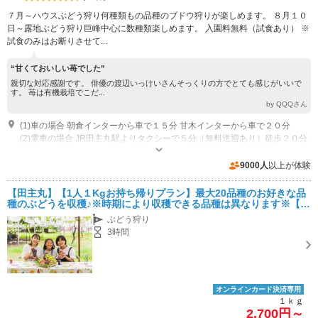
７月～ハウスぶどう狩り何種類もの品種のブドウ狩りが楽しめます。 ８月１０
日～露地ぶどう狩り巨峰中心に数種類楽しめます。 入園料無料（試食あり） ※
試食のみはお断りさせて...
“甘くておいしい苺でした”
親切な対応感謝です。 俳優の渡辺いっけいさんそっくりの方でとても感じがいいで
す。 苺は有機栽培でこだ...
by QQQさん
(1)車の場合 朝倉インターから車で１５分 甘木インターから車で２０分
(2)電車の場合 JR田主丸駅よりタクシーで５分（無料送迎あり）徒歩２０分
開園：７月～９月中旬 開園時間：９：００～１８：００
専用駐車場あり（無料）8台
9000人
以上が体験
【田主丸】【1人１Kgお持ち帰りプラン】最大20品種のお好きな品
種のぶどうを収穫♪※時期により収穫できる品種は異なります※【フ
ァミリー・カップル・女性】【ぶどう狩り】
ぶどう狩り
3時間
オンラインカード決済専用
１ｋｇ
2,700円～