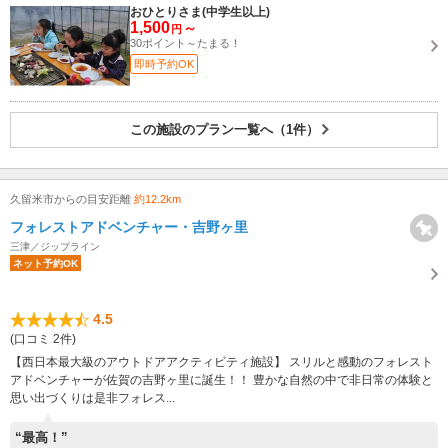
おひとりさま(中学生以上)
1,500
～
円
30ポイント～たまる！
即時予約OK
この施設のプラン一覧へ（1件）
久留米市からの目安距離
約12.2km
フォレストアドベンチャー・吉野ヶ里
三津／ジップライン
ネット予約OK
4.5
(口コミ 2件)
【西日本最大級のアウトドアアクティビティ施設】 スリルと感動のフォレスト
アドベンチャーが佐賀の吉野ヶ里に誕生！！ 豊かな自然の中で非日常の体験と
思い出づくりは是非フォレス...
“最高！”