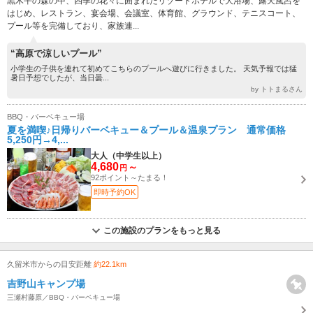
黒木平の森の中、四季の花々に囲まれたリゾートホテルで大浴場、露天風呂を
はじめ、レストラン、宴会場、会議室、体育館、グラウンド、テニスコート、
プール等を完備しており、家族連...
“高原で涼しいプール”
小学生の子供を連れて初めてこちらのプールへ遊びに行きました。 天気予報では猛
暑日予想でしたが、当日曇...
by トトまるさん
BBQ・バーベキュー場
夏を満喫♪日帰りバーベキュー＆プール＆温泉プラン 通常価格
5,250円→4,...
大人（中学生以上）
4,680
～
円
92ポイント～たまる！
即時予約OK
この施設のプランをもっと見る
久留米市からの目安距離
約22.1km
吉野山キャンプ場
三瀬村藤原／BBQ・バーベキュー場