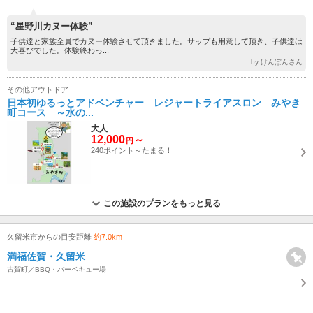
“星野川カヌー体験”
子供達と家族全員でカヌー体験させて頂きました。サップも用意して頂き、子供達は
大喜びでした。体験終わっ...
by けんぽんさん
その他アウトドア
日本初ゆるっとアドベンチャー レジャートライアスロン みやき
町コース ～水の...
大人
12,000
～
円
240ポイント～たまる！
この施設のプランをもっと見る
久留米市からの目安距離
約7.0km
満福佐賀・久留米
古賀町／BBQ・バーベキュー場