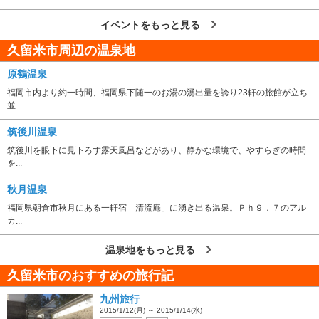
イベントをもっと見る
久留米市周辺の温泉地
原鶴温泉
福岡市内より約一時間、福岡県下随一のお湯の湧出量を誇り23軒の旅館が立ち
並...
筑後川温泉
筑後川を眼下に見下ろす露天風呂などがあり、静かな環境で、やすらぎの時間
を...
秋月温泉
福岡県朝倉市秋月にある一軒宿「清流庵」に湧き出る温泉。Ｐｈ９．７のアル
カ...
温泉地をもっと見る
久留米市のおすすめの旅行記
九州旅行
2015/1/12(月) ～ 2015/1/14(水)