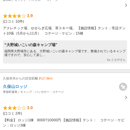
3.9
(口コミ 10件)
アスレチック場、せせらぎ広場、草スキー場。 【施設情報】テント：常設テン
ト10張（5月から11月） コテージ・ケビン：15棟
“大野城いこいの森キャンプ場”
福岡県大野城市にある、大野城いこいの森キャンプ場です。整備されているキャンプ
場ですので、安心して楽し...
by ともやさん
久留米市からの目安距離
約17.8km
久保山ロッジ
脊振町服巻／キャンプ・バンガロー・コテージ
3.0
(口コミ 2件)
【料金】 ロッジ1棟 8000?10000円 【施設情報】テント： コテージ・ケビ
ン：ロッジ3棟