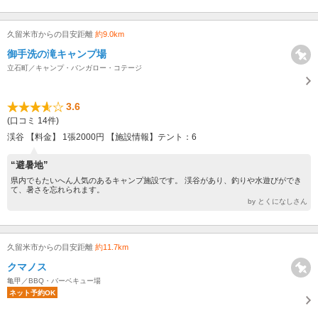
久留米市からの目安距離
約9.0km
御手洗の滝キャンプ場
立石町／キャンプ・バンガロー・コテージ
3.6
(口コミ 14件)
渓谷 【料金】 1張2000円 【施設情報】テント：6
“避暑地”
県内でもたいへん人気のあるキャンプ施設です。 渓谷があり、釣りや水遊びができ
て、暑さを忘れられます。
by とくになしさん
久留米市からの目安距離
約11.7km
クマノス
亀甲／BBQ・バーベキュー場
ネット予約OK