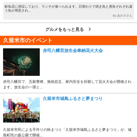
鮮魚店に併設しており、ランチが食べられます。日替わりで焼き魚と煮魚それぞれ違
う魚が用意され...
by あかささん
グルメをもっと見る
久留米市のイベント
赤司八幡宮放生会奉納花火大会
赤司八幡宮で、五穀豊穣、無病息災、家内安全を祈願して花火大会が開催され
ます。放生会の一環と...
久留米市城島ふるさと夢まつり
久留米市民による手作りの秋まつり「久留米市城島ふるさと夢まつり」が、城
島町民の森公園で開催...