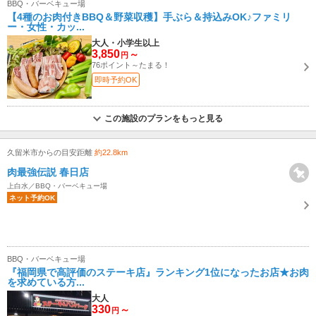
BBQ・バーベキュー場
【4種のお肉付きBBQ＆野菜収穫】手ぶら＆持込みOK♪ファミリ
ー・女性・カッ...
大人・小学生以上
3,850
～
円
76ポイント～たまる！
即時予約OK
この施設のプランをもっと見る
久留米市からの目安距離
約22.8km
肉最強伝説 春日店
上白水／BBQ・バーベキュー場
ネット予約OK
BBQ・バーベキュー場
『福岡県で高評価のステーキ店』ランキング1位になったお店★お肉
を求めている方...
大人
330
～
円