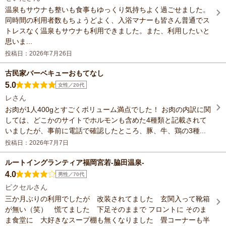
温泉もサウナも整いも食事もゆっくり気持ちよく過ごせました。
同時間の利用者数もちょうどよく、入浴マナーも皆さん普通でス
トレスなく温泉もサウナも利用できました。また、利用したいと
思いま...
投稿日：2026年7月26日
古民家バーベキューおもてなし
5.0
女性／20代
レさん
お肉が1人400gとすごくボリューム満点でした！ お肉の内訳に関
しては、どこかのサイトでホルモンも含めた4種類と記載されて
いましたが、事前に電話で確認したところ、豚、牛、鶏の3種...
投稿日：2026年7月7日
ルートイングランティア福岡宮若-脇田温泉-
4.0
男性／70代
ピクセルさん
三か月ぶりの利用でしたが 改装されてました 玄関入って靴箱
が無い（笑） 慌てました 下足そのままで フロントに そのま
ま食堂に 大好きなスープ棚も無くなりました 畳コーナーも半