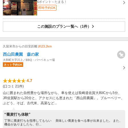
6ポイント～たまる！
即時予約OK
この施設のプラン一覧へ（1件）
久留米市からの目安距離
約23.2km
西山田農園 森の家
大和町大字川上／BBQ・バーベキュー場
ネット予約OK
4.7
(口コミ 21件)
山に囲まれた自然豊かな場所ながら、車を使えば長崎道佐賀大和ICから5分、
JR佐賀駅から20分と、アクセスにも恵まれた「西山田農園」。ブルーベリー、
ぶどう、そば、古代米、高菜など...
“蕎麦打ち体験”
丁寧に蕎麦打ちを指導してもらい 美味しい蕎麦を食べる事が出来ました。 また、
機会がありましたら、行...