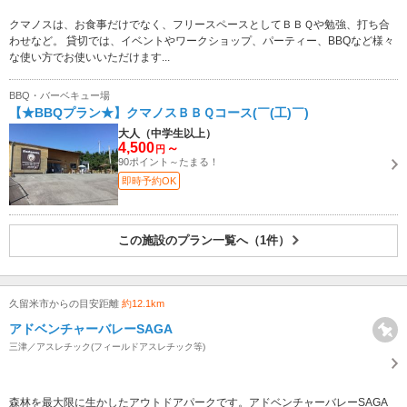
クマノスは、お食事だけでなく、フリースペースとしてＢＢＱや勉強、打ち合
わせなど。 貸切では、イベントやワークショップ、パーティー、BBQなど様々
な使い方でお使いいただけます...
BBQ・バーベキュー場
【★BBQプラン★】クマノスＢＢＱコース(￣(工)￣)
大人（中学生以上）
4,500
～
円
90ポイント～たまる！
即時予約OK
この施設のプラン一覧へ（1件）
久留米市からの目安距離
約12.1km
アドベンチャーバレーSAGA
三津／アスレチック(フィールドアスレチック等)
森林を最大限に生かしたアウトドアパークです。アドベンチャーバレーSAGA