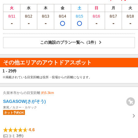
火
水
木
金
土
日
月
火
8/11
8/12
8/13
8/14
8/15
8/16
8/17
8/18
この施設のプラン一覧へ（1件）
その他エリアのアウトドアスポット
1 - 29件
※掲載されている目安距離は役所・役場からの距離になります。
久留米市からの目安距離
約5.3km
SAGASOW(さがそう)
東尾／カヌー・カヤック
ネット予約OK
4.6
(口コミ 3件)