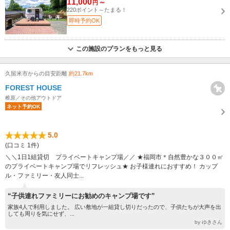
11,000
～
円
220ポイント～たまる！
即時予約OK
この施設のプランをもっと見る
久留米市からの目安距離
約21.7km
FOREST HOUSE
椎原／その他アウトドア
ネット予約OK
5.0
(口コミ 1件)
＼＼1日1組貸切 プライベートキャンプ場／／ ★福岡市＊自然豊かな３００㎡
のプライベートキャンプ場でリフレッシュ★ お子様連れにおすすめ！ カップ
ル・ファミリー・友人同士...
“子供連れファミリーにお勧めのキャンプ場です”
家族4人で利用しました。 広い敷地が一組貸し切りだったので、子供たちが大声を出
しても周りを気にせず、...
by ゆきさん