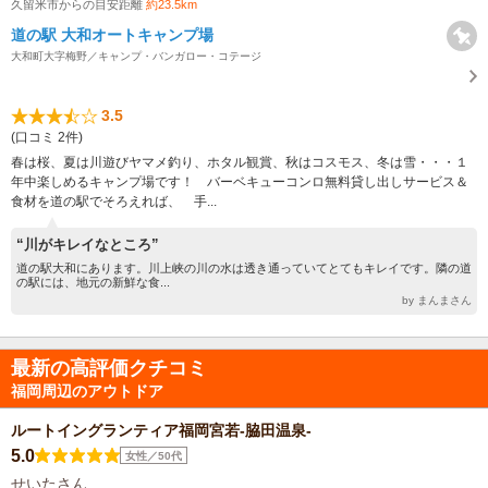
久留米市からの目安距離
約23.5km
道の駅 大和オートキャンプ場
大和町大字梅野／キャンプ・バンガロー・コテージ
3.5
(口コミ 2件)
春は桜、夏は川遊びヤマメ釣り、ホタル観賞、秋はコスモス、冬は雪・・・１
年中楽しめるキャンプ場です！ バーベキューコンロ無料貸し出しサービス＆
食材を道の駅でそろえれば、 手...
“川がキレイなところ”
道の駅大和にあります。川上峡の川の水は透き通っていてとてもキレイです。隣の道
の駅には、地元の新鮮な食...
by まんまさん
最新の高評価クチコミ
福岡周辺のアウトドア
ルートイングランティア福岡宮若-脇田温泉-
5.0
女性／50代
せいたさん