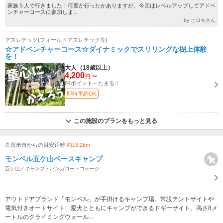
家族５人で行きました！何度か行ったかありますが、今回はレベルアップしてアドベ
ンチャーコースに参加しま...
by ヒロキさん
アスレチック(フィールドアスレチック等)
☆アドベンチャーコース☆ダイナミックでスリリングな樹上体験
を！
大人（18歳以上）
4,200
～
円
84ポイント～たまる！
即時予約OK
この施設のプランをもっと見る
久留米市からの目安距離
約13.2km
モンベル五ケ山ベースキャンプ
五ケ山／キャンプ・バンガロー・コテージ
アウトドアブランド「モンベル」が手掛けるキャンプ場。常設テントサイトや
電気付きオートサイト、愛犬とともにキャンプができるドギーサイト、高さ8メ
ートルのクライミングウォール...