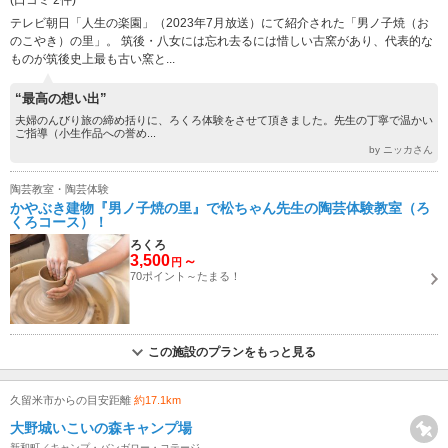
テレビ朝日「人生の楽園」（2023年7月放送）にて紹介された「男ノ子焼（お
のこやき）の里」。 筑後・八女には忘れ去るには惜しい古窯があり、代表的な
ものが筑後史上最も古い窯と...
“最高の想い出”
夫婦のんびり旅の締め括りに、ろくろ体験をさせて頂きました。先生の丁寧で温かい
ご指導（小生作品への誉め...
by ニッカさん
陶芸教室・陶芸体験
かやぶき建物『男ノ子焼の里』で松ちゃん先生の陶芸体験教室（ろ
くろコース）！
ろくろ
3,500
～
円
70ポイント～たまる！
この施設のプランをもっと見る
久留米市からの目安距離
約17.1km
大野城いこいの森キャンプ場
新和町／キャンプ・バンガロー・コテージ