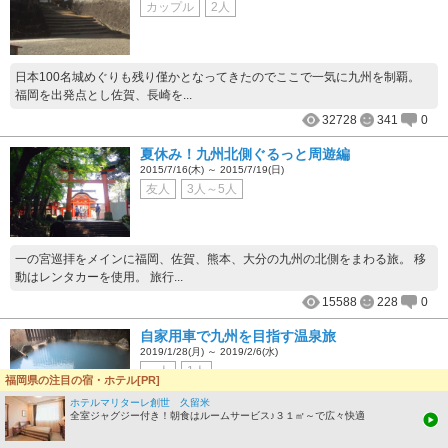
カップル
2人
日本100名城めぐりも残り僅かとなってきたのでここで一気に九州を制覇。
福岡を出発点とし佐賀、長崎を...
32728
341
0
夏休み！九州北側ぐるっと周遊編
2015/7/16(木) ～ 2015/7/19(日)
友人
3人～5人
一の宮巡拝をメインに福岡、佐賀、熊本、大分の九州の北側をまわる旅。 移
動はレンタカーを使用。 旅行...
15588
228
0
自家用車で九州を目指す温泉旅
2019/1/28(月) ～ 2019/2/6(水)
一人
1人
福岡県の注目の宿・ホテル[PR]
ホテルマリターレ創世 久留米
全室ジャグジー付き！朝食はルームサービス♪３１㎡～で広々快適
自分のペースで湯めぐりしやすい自家用車で九州を目指し、九州温泉道にチ