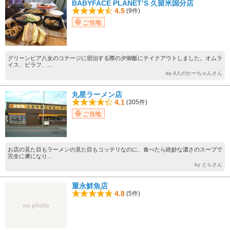
BABYFACE PLANET’S 久留米国分店
4.5
(9件)
ご当地
グリーンピア八女のコテージに宿泊する際の夕御飯にテイクアウトしました。オムラ
イス、ピラフ、...
by 4人のかーちゃんさん
丸星ラーメン店
4.1
(305件)
ご当地
お店の見た目もラーメンの見た目もコッテリなのに、食べたら絶妙な濃さのスープで
完全に虜になり...
by とらさん
重永鮮魚店
4.8
(5件)