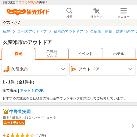
旅に役立つ
口コミ100万件
掲載！
検索
行きたい
メニュー
ゲスト
さん
観光
九州のアウトドア
福岡のアウトドア
久留米・原鶴・筑後川のア
久留米市のアウトドア
ご当地
観光
イベント
ホテル
グルメ
久留米市
アウトドア
1 - 1件
（全1件中）
全て表示
ネット予約OK
おすすめの施設を当社独自の算出基準でランキング形式にしてご紹介しています。
中野果実園
田主丸町石垣／BBQ・バーベキュー場
ネット予約OK
4.2
(47件)