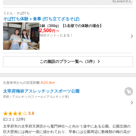
by junjunさん
うどん・そば打ち
そば打ち体験＋食事 (打ち立てざるそば)
1鉢（300g）【1名様での体験の場合】
2,500
～
円
50ポイント～たまる！
この施設のプラン一覧へ（1件）
久留米市からの目安距離
約23.3km
太宰府梅林アスレッチックスポーツ公園
宰府／アスレチック(フィールドアスレチック等)
3.6
(口コミ 12件)
太宰府市の太宰府天満宮から竈門神社へと向かう途中にある公園。公園北側の
巨大壁画には梅が一面に描かれており、早春には公園周辺に数種類の梅の花が