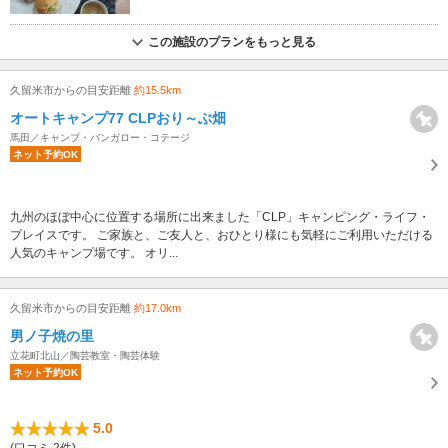
この施設のプランをもっと見る
久留米市からの目安距離
約15.5km
オートキャンプ77 CLPおり～ぶ畑
馬田／キャンプ・バンガロー・コテージ
ネット予約OK
九州のほぼ中心に位置する場所に出来ました「CLP」キャンピング・ライフ・
プレイスです。 ご家族と、ご友人と、おひとり様にも気軽にご利用いただける
人気のキャンプ場です。 オリ...
久留米市からの目安距離
約17.0km
男ノ子焼の里
立花町北山／陶芸教室・陶芸体験
ネット予約OK
5.0
(口コミ 2件)