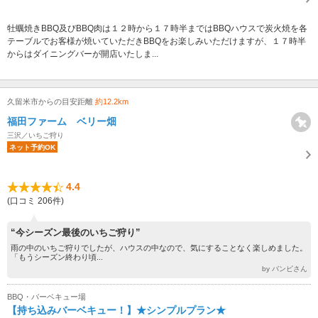
牡蠣焼きBBQ及びBBQ肉は１２時から１７時半まではBBQハウスで炭火焼を各
テーブルでお客様が焼いていただきBBQをお楽しみいただけますが、１７時半
からはダイニングバーが開店いたしま...
久留米市からの目安距離
約12.2km
福田ファーム ベリー畑
三沢／いちご狩り
ネット予約OK
4.4
(口コミ 206件)
“今シーズン最後のいちご狩り”
雨の中のいちご狩りでしたが、ハウスの中なので、気にすることなく楽しめました。
「もうシーズン終わり頃...
by バンビさん
BBQ・バーベキュー場
【持ち込みバーベキュー！】★シンプルプラン★