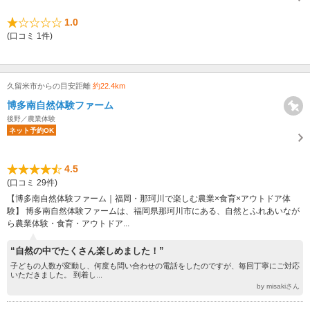
1.0
(口コミ 1件)
久留米市からの目安距離
約22.4km
博多南自然体験ファーム
後野／農業体験
ネット予約OK
4.5
(口コミ 29件)
【博多南自然体験ファーム｜福岡・那珂川で楽しむ農業×食育×アウトドア体
験】 博多南自然体験ファームは、福岡県那珂川市にある、自然とふれあいなが
ら農業体験・食育・アウトドア...
“自然の中でたくさん楽しめました！”
子どもの人数が変動し、何度も問い合わせの電話をしたのですが、毎回丁寧にご対応
いただきました。 到着し...
by misakiさん