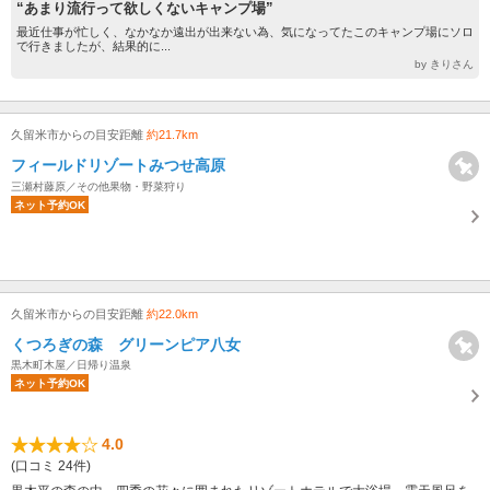
“あまり流行って欲しくないキャンプ場”
最近仕事が忙しく、なかなか遠出が出来ない為、気になってたこのキャンプ場にソロ
で行きましたが、結果的に...
by きりさん
久留米市からの目安距離
約21.7km
フィールドリゾートみつせ高原
三瀬村藤原／その他果物・野菜狩り
ネット予約OK
久留米市からの目安距離
約22.0km
くつろぎの森 グリーンピア八女
黒木町木屋／日帰り温泉
ネット予約OK
4.0
(口コミ 24件)