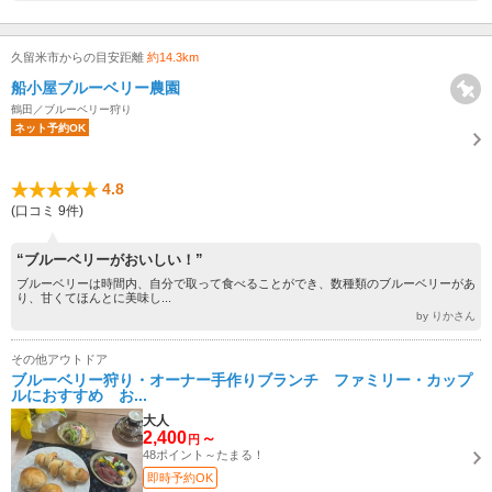
久留米市からの目安距離
約14.3km
船小屋ブルーベリー農園
鶴田／ブルーベリー狩り
ネット予約OK
4.8
(口コミ 9件)
“ブルーベリーがおいしい！”
ブルーベリーは時間内、自分で取って食べることができ、数種類のブルーベリーがあ
り、甘くてほんとに美味し...
by りかさん
その他アウトドア
ブルーベリー狩り・オーナー手作りブランチ ファミリー・カップ
ルにおすすめ お...
大人
2,400
～
円
48ポイント～たまる！
即時予約OK