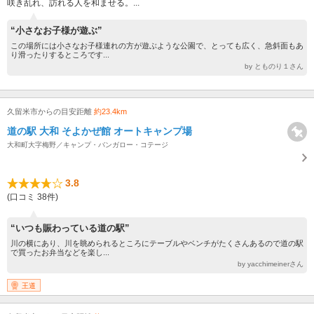
咲き乱れ、訪れる人を和ませる。...
“小さなお子様が遊ぶ”
この場所には小さなお子様連れの方が遊ぶような公園で、とっても広く、急斜面もあ
り滑ったりするところです...
by とものり１さん
久留米市からの目安距離
約23.4km
道の駅 大和 そよかぜ館 オートキャンプ場
大和町大字梅野／キャンプ・バンガロー・コテージ
3.8
(口コミ 38件)
“いつも賑わっている道の駅”
川の横にあり、川を眺められるところにテーブルやベンチがたくさんあるので道の駅
で買ったお弁当などを楽し...
by yacchimeinerさん
王道