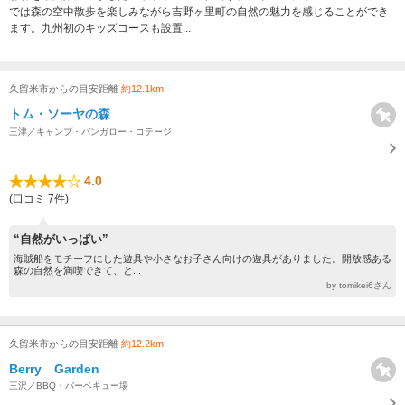
では森の空中散歩を楽しみながら吉野ヶ里町の自然の魅力を感じることができ
ます。九州初のキッズコースも設置...
久留米市からの目安距離
約12.1km
トム・ソーヤの森
三津／キャンプ・バンガロー・コテージ
4.0
(口コミ 7件)
“自然がいっぱい”
海賊船をモチーフにした遊具や小さなお子さん向けの遊具がありました。開放感ある
森の自然を満喫できて、と...
by tomikei6さん
久留米市からの目安距離
約12.2km
Berry Garden
三沢／BBQ・バーベキュー場