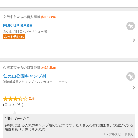
久留米市からの目安距離
約13.8km
FUK UP BASE
五ケ山／BBQ・バーベキュー場
ネット予約OK
久留米市からの目安距離
約14.2km
仁比山公園キャンプ村
神埼町城原／キャンプ・バンガロー・コテージ
3.5
(口コミ 4件)
“楽しかった”
神埼町にある人気のキャンプ場のひとつです。たくさんの緑に囲まれ、水遊びできる
場所もあり子供にも人気の...
by フルスピードさん