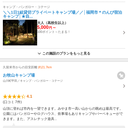
キャンプ・バンガロー・コテージ
＼＼1日1組貸切プライベートキャンプ場／／│福岡市＊のんび宿泊
キャンプ│★自...
大人（高校生以上）
5,000
～
円
100ポイント～たまる！
この施設のプランをもっと見る
久留米市からの目安距離
約21.7km
お牧山キャンプ場
山川町甲田／キャンプ・バンガロー・コテージ
4.1
(口コミ 7件)
山頂に登れば市内を一望できます。みやま市一高い山からの眺めは最高です。
公園にはバンガローやログハウス、炊事場もありキャンプやバーベキューがで
きます。また、アスレチック遊具...