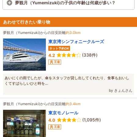
夢観月（Yumemizuki)の子供の年齢は何歳が多い？
あわせて行きたい乗り物
夢観月（Yumemizuki)からの目安距離
約3.0km
東京湾シンフォニークルーズ
ネット予約OK
(338件)
4.2
王道
あいにくの雨でしたが、傘をスタッフが貸し出してくれたり、食事もおいし
くてすばらしいひと時を...
by きょんさん
夢観月（Yumemizuki)からの目安距離
約3.4km
東京モノレール
(1,095件)
4.0
王道