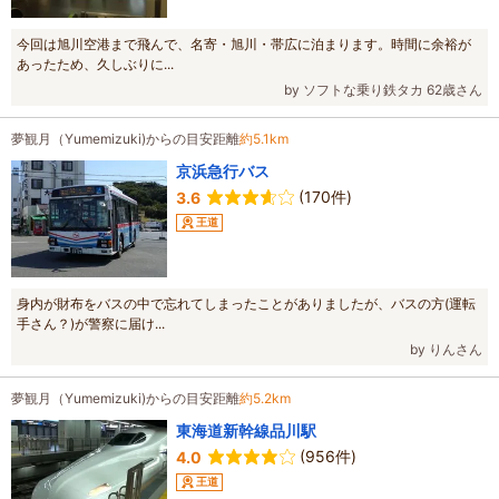
今回は旭川空港まで飛んで、名寄・旭川・帯広に泊まります。時間に余裕が
あったため、久しぶりに...
by ソフトな乗り鉄タカ 62歳さん
夢観月（Yumemizuki)からの目安距離
約5.1km
京浜急行バス
(170件)
3.6
王道
身内が財布をバスの中で忘れてしまったことがありましたが、バスの方(運転
手さん？)が警察に届け...
by りんさん
夢観月（Yumemizuki)からの目安距離
約5.2km
東海道新幹線品川駅
(956件)
4.0
王道