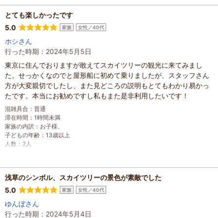
とても楽しかったです
5.0
家族
女性／40代
ホシさん
行った時期：2024年5月5日
東京に住んでおりますが敢えてスカイツリーの観光に来てみまし
た。せっかくなのでと屋形船に初めて乗りましたが、スタッフさん
方が大変親切でしたし、また見どころの説明もとてもわかり易かっ
たです。本当にお勧めですし私もまた是非利用したいです！
混雑具合
：
普通
滞在時間
：
1時間未満
家族の内訳
：
お子様、
子どもの年齢
：
13歳以上
人数
：
2人
投稿日
：
2024年5月6日
浅草のシンボル、スカイツリーの景色が素敵でした
5.0
家族
女性／40代
ゆんぼさん
行った時期：2024年5月4日