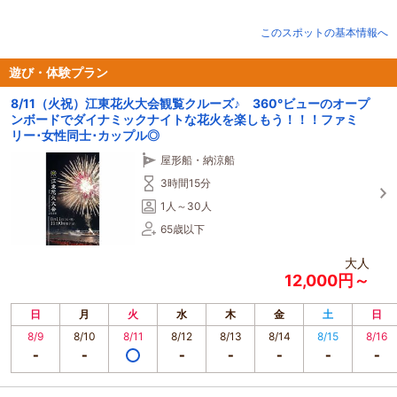
雨天時はスライド式のオーニング（屋根）を閉めて運航いたします。
周囲にはガラス窓があるので、子供連れの方でも安心してご利用頂けます。
このスポットの基本情報へ
エアコン、トイレを完備
お花見、花火クルーズ、飲食のお持ち込み宴会プランなど、少人数での貸切り
や遊覧クルーズに最適。
遊び・体験プラン
その他リクエスト等ございましたら、お気軽にご相談下さい。
8/11（火祝）江東花火大会観覧クルーズ♪ 360°ビューのオープ
TEL : 080-6896-4126
ンボードでダイナミックナイトな花火を楽しもう！！！ファミ
2020年の新企画 「豊洲市場の見学ツアーと屋形船」 「船上LIVE」
リー･女性同士･カップル◎
など、様々な団体とコラボレーションした企画をお楽しみ下さい！！
貸切りクルーズも行っております。年中無休
屋形船・納涼船
【お問合せ】080-6896-4126
3時間15分
1人～30人
65歳以下
大人
12,000円～
日
月
火
水
木
金
土
日
8/9
8/10
8/11
8/12
8/13
8/14
8/15
8/16