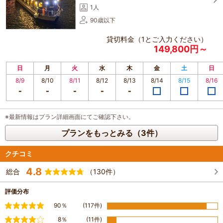
1人
90歳以下
貸切料金（1とご入力ください）
149,800円～
日
月
火
水
木
金
土
日
8/9
8/10
8/11
8/12
8/13
8/14
8/15
8/16
※最新情報はプラン詳細画面にてご確認下さい。
プランをもっとみる（3件）
クチコミ
4.8
総合
（130件）
評価分布
満足
90％
(117件)
やや満足
8％
(11件)