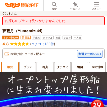
検索
行きたい
メニュー
ゲスト
さん
お探しのプランは見つかりませんでした。
夢観月（Yumemizuki)
ネット予約OK
王道
子連れ
カップル
友達
シニア
一人旅
4.8
(
クチコミ130件
)
お得な割引クーポン配布中！
割引クーポンGET
概要
プラン
写真
クチ
コミ
地図
周辺
情報