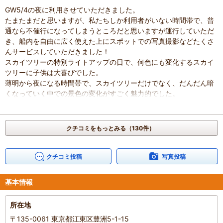
GW5/4の夜に利用させていただきました。
たまたまだと思いますが、私たちしか利用者がいない時間帯で、普
通なら不催行になってしまうところだと思いますが運行していただ
き、船内を自由に広く使えた上にスポットでの写真撮影などたくさ
んサービスしていただきました！
スカイツリーの特別ライトアップの日で、何色にも変化するスカイ
ツリーに子供は大喜びでした。
薄明から夜になる時間帯で、スカイツリーだけでなく、だんだん暗
くなっていく中での景色の変化がすごく魅力的でした。
わずか30分の間で、出港時と帰港時、見える景色がこんなにも違う
なんて。お値段以上に得られた感動が大きかったです。
船の通りが多いところでは少し揺れるなと感じましたが、初めて屋
クチコミをもっとみる（130件）
形船に乗った4歳の娘も船酔いすることなく楽しめました。
混雑具合
：
空いていた
クチコミ投稿
写真投稿
滞在時間
：
1時間未満
家族の内訳
：
お子様、
配偶者、
子どもの年齢
：
4～6歳、
7～12歳、
13歳以上
基本情報
人数
：
3人～5人
投稿日
：
2024年5月5日
所在地
〒135-0061 東京都江東区豊洲5-1-15