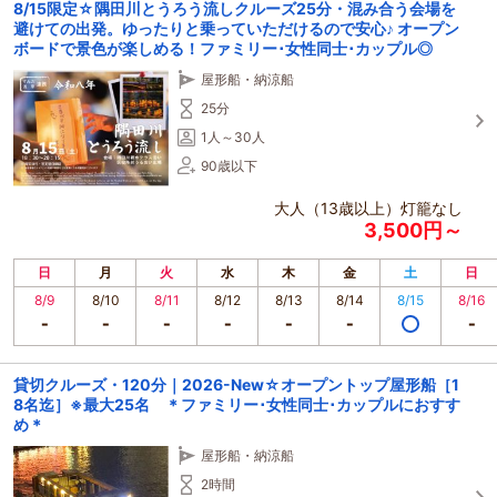
8/15限定☆隅田川とうろう流しクルーズ25分・混み合う会場を
避けての出発。ゆったりと乗っていただけるので安心♪ オープン
ボードで景色が楽しめる！ファミリー･女性同士･カップル◎
屋形船・納涼船
25分
1人～30人
90歳以下
大人（13歳以上）灯籠なし
3,500円～
日
月
火
水
木
金
土
日
8/9
8/10
8/11
8/12
8/13
8/14
8/15
8/16
貸切クルーズ・120分｜2026-New☆オープントップ屋形船［1
8名迄］※最大25名 ＊ファミリー･女性同士･カップルにおすす
め＊
屋形船・納涼船
2時間