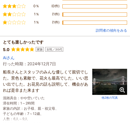
普通
0％
(0件)
やや不満
1％
(1件)
不満
1％
(1件)
訪問者の傾向をみる
とても楽しかったです
5.0
家族
女性／30代
Aiさん
行った時期：2024年12月7日
船長さんとスタッフのみんな優しくて親切でし
た。景色も素敵で、花火も最高でした。いい思
い出でした。お花見の話も説明して、機会があ
れば是非また来ます
混雑具合
：
やや空いていた
他2枚の写真
滞在時間
：
1～2時間
家族の内訳
：
お子様、
親・祖父母、
子どもの年齢
：
7～12歳、
人数
：
6人～9人
投稿日
：
2024年12月8日