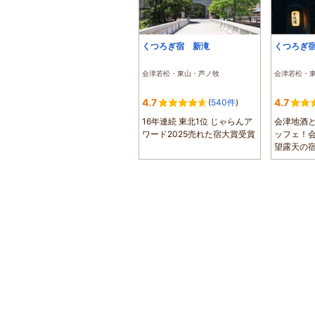
くつろぎ宿 新滝
くつろぎ
会津若松・東山・芦ノ牧
会津若松・
4.7
4.7
(
540件
)
16年連続 東北1位 じゃらんア
会津地酒
ワード2025売れた宿大賞受賞
ッフェ！
望露天の