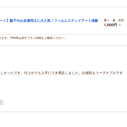
アート】親子やお友達同士に大人気！フィルムステンドアート体験
蝶々、葉、花等
1,000円 ～
ります。予約時は必ずプラン詳細をご確認ください。
楽しかったです。仕上がりも上手にでき満足しました。お値段もリーズナブルです
代