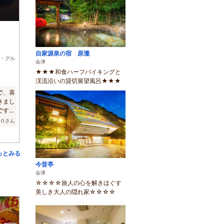
自家源泉の宿 原瀧
・グル
会津
★★★和食ハーフバイキングと
渓流沿いの貸切展望風呂★★★
で、喜
きまし
です。
ＯＯさん
っとみる
今昔亭
会津
☆☆☆☆旅人の心を解きほぐす
美しき大人の隠れ家☆☆☆☆