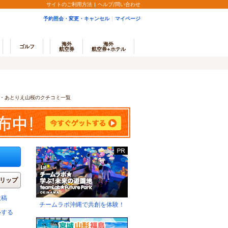
サイトのご利用方法
ヘルプ/問い合わせ
予約照会・変更・キャンセル
マイページ
海外
海外
ゴルフ
航空券
航空券+ホテル
・あとりえ山桜のクチコミ一覧
リップ
投稿
チームラボ沖縄で共創を体験！
ルする