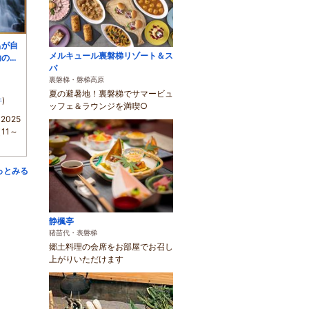
呂が自
メルキュール裏磐梯リゾート＆ス
助の
パ
裏磐梯・磐梯高原
夏の避暑地！裏磐梯でサマービュ
件
)
ッフェ＆ラウンジを満喫○
2025
11～
っとみる
静楓亭
猪苗代・表磐梯
郷土料理の会席をお部屋でお召し
上がりいただけます