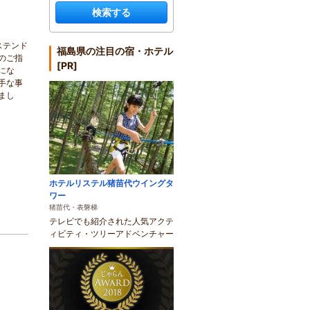
検索する
ステンド
福島県の注目の宿・ホテル
のご指
[PR]
にな
手な事
まし
ホテルリステル猪苗代ウイングタ
ワー
猪苗代・表磐梯
テレビでも紹介された人気アクテ
ィビティ・ツリーアドベンチャー