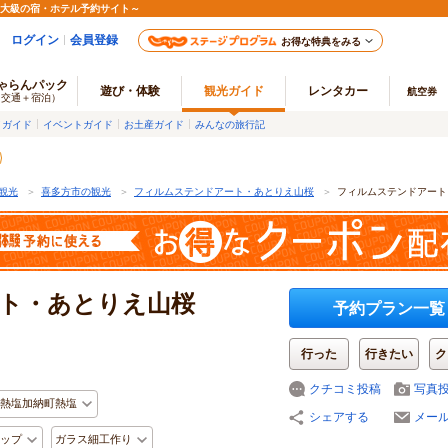
最大級の宿・ホテル予約サイト～
ログイン
会員登録
お得な特典をみる
ゃらんパック
遊び・体験
観光ガイド
レンタカー
航空券
（交通＋宿泊）
メガイド
イベントガイド
お土産ガイド
みんなの旅行記
観光
＞
喜多方市の観光
＞
フィルムステンドアート・あとりえ山桜
＞
フィルムステンドアート
ト・あとりえ山桜
予約プラン一覧
行った
行きたい
ク
クチコミ投稿
写真
熱塩加納町熱塩
シェアする
メー
ップ
ガラス細工作り