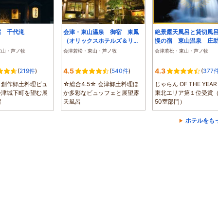
宿 千代滝
会津・東山温泉 御宿 東鳳
絶景露天風呂と貸切風
（オリックスホテルズ＆リゾ
慢の宿 東山温泉 庄
ーツ ）
宿 瀧の湯
東山・芦ノ牧
会津若松・東山・芦ノ牧
会津若松・東山・芦ノ牧
4.5
4.3
(
219件
)
(
540件
)
(
377
と創作郷土料理ビュ
☆総合4.5☆ 会津郷土料理ほ
じゃらん OF THE YEAR 
会津城下町を望む展
か多彩なビュッフェと展望露
東北エリア第１位受賞（
宿
天風呂
50室部門）
ホテルをも