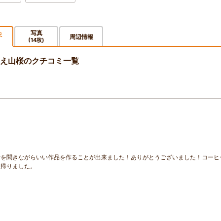
写真
ミ
周辺情報
(14枚)
え山桜のクチコミ一覧
話を聞きながらいい作品を作ることが出来ました！ありがとうございました！コーヒ
て帰りました。