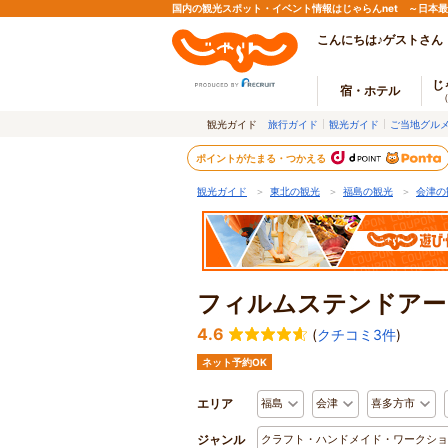
国内の観光スポット・イベント情報はじゃらんnet ～日本
こんにちは♪ゲストさん
じ
宿・ホテル
観光ガイド
旅行ガイド
観光ガイド
ご当地グル
ポイントがたまる・つかえる
観光ガイド
＞
東北の観光
＞
福島の観光
＞
会津の
フィルムステンドアー
4.6
(
クチコミ3件
)
ネット予約OK
エリア
福島
会津
喜多方市
ジャンル
クラフト・ハンドメイド・ワークショ