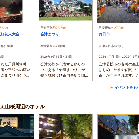
7.6km
目安距離
約28.5km
目安距離
約27.2km
流灯花火大会
会津まつり
お日市
沼郡）柳津
会津若松市追手町
会津若松市駅前町
0日
2026年9月19日～21日
2026年7月1日～2026年9月
まれた只見川河畔
会津の秋を代表する祭りの一
会津若松市の各町の産
供養や平和への願い
つである「会津まつり」が、
はじめ、神社や仏閣で
「霊まつり流灯花火
鶴ヶ城および市内各所で開催
市」が開催されます。7
さ...
されます。メ...
の「おんばさ...
イベントをも
え山桜周辺のホテル