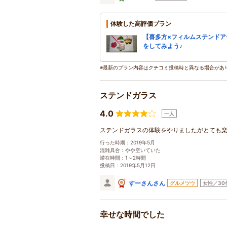
体験した高評価プラン
【喜多方×フィルムステンド
をしてみよう♪
※最新のプラン内容はクチコミ投稿時と異なる場合があ
ステンドガラス
4.0
一人
ステンドガラスの体験をやりましたがとても
行った時期：2019年5月
混雑具合：やや空いていた
滞在時間：1～2時間
投稿日：2019年5月12日
すーさんさん
グルメツウ
女性／30
幸せな時間でした