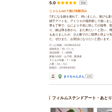
5.0
家族
じゃらんnetで遊び体験済み
7才になる娘を連れて、伺いました。遊びも楽
硝子アートを。アトリエの場所探しで迷いま
導も丁寧で、なにより子供に対しての指導、
り、娘は帰る前から、また来たい！と言い、
もありましたが、少人数でのご指導と何より
た。ぜひまた、お世話になりたいと思います
行った時期：2018年8月5日
混雑具合：空いていた
滞在時間：1～2時間
家族の内訳：お子様、配偶者
子どもの年齢：7～12歳
人数：3人～5人
投稿日：2018年8月6日
まりちゃんさん
女性
フィルムステンドアート・あとり