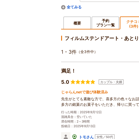
予約
クチコ
概要
プラン一覧
(3件)
フィルムステンドアート・あとり
1 - 3件
（全3件中）
満足！
5.0
カップル・夫婦
じゃらんnetで遊び体験済み
先生がとても素敵な方で、喜多方の色々なお
多方の銘菓のお菓子をいただき、帰りに買っ
行った時期：2025年9月12日
混雑具合：空いていた
滞在時間：2～3時間
投稿日：2025年9月13日
トモさん
女性／50代