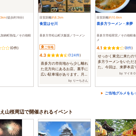
.3km
(徒歩約16分)
目安距離
約8.2km
目安距離
約10.6km
食堂はせ川
喜多方ラーメン・来夢
塩加納町熱塩／その他軽
喜多方市松山町大飯坂／ラーメン
喜多方市稲荷宮／その他軽食
メ
ご当地
4.1
(0件)
(
8件
)
4.3
(
124件
)
せっかく東北に来たの
多方ラーメンをいただ
喜多方の市街地から少し離れ
た。今回は、来夢本店
た北方向にあるお店。裏手に
チャーシュ...
by マイＢ
広い駐車場があります。月曜
日にも関わら...
by りーちさん
ご当地グルメをも
え山桜周辺で開催されるイベント