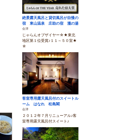
絶景露天風呂と貸切風呂が自慢の
宿 東山温泉 庄助の宿 瀧の湯
会津
じゃらんオブザイヤー☆★東北
地区第１位受賞♪１１～５０室★
☆
客室専用露天風呂付のスイートル
ーム はなれ 松島閣
会津
２０１２年７月リニューアル♪客
室専用露天風呂付スイート♪