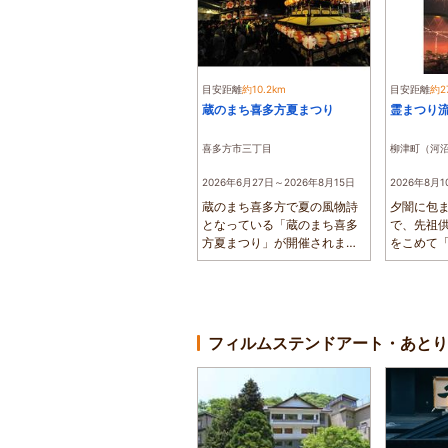
目安距離
約10.2km
目安距離
約2
蔵のまち喜多方夏まつり
霊まつり
喜多方市三丁目
柳津町（河
2026年6月27日～2026年8月15日
2026年8月1
蔵のまち喜多方で夏の風物詩
夕闇に包
となっている「蔵のまち喜多
で、先祖
方夏まつり」が開催されま
をこめて
す。6月27日と2...
大会」が開催
フィルムステンドアート・あとり