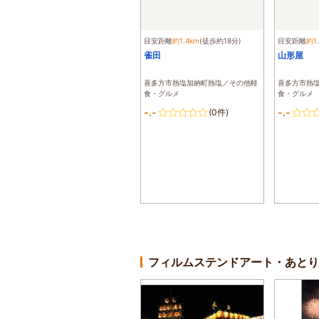
目安距離
約1.4km
(徒歩約18分)
目安距離
約1
雀田
山形屋
喜多方市熱塩加納町熱塩／その他軽
喜多方市熱
食・グルメ
食・グルメ
-.-
-.-
(0件)
フィルムステンドアート・あとり