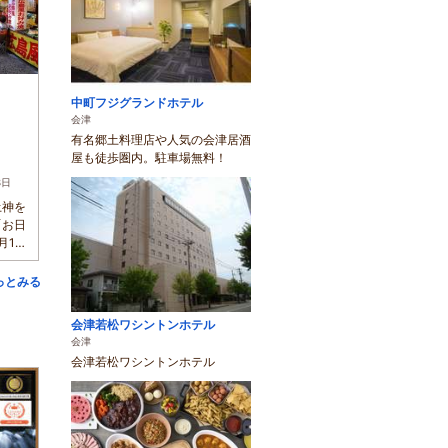
中町フジグランドホテル
会津
有名郷土料理店や人気の会津居酒
屋も徒歩圏内。駐車場無料！
8日
土神を
「お日
月1日
っとみる
会津若松ワシントンホテル
会津
会津若松ワシントンホテル