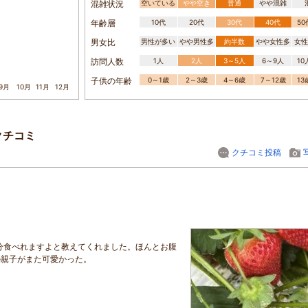
混雑状況
空いている
やや空き
普通
やや混雑
年齢層
10代
20代
30代
40代
5
男女比
男性が多い
やや男性多
約半数
やや女性多
女性
訪問人数
1人
2人
3～5人
6～9人
1
子供の年齢
0～1歳
2～3歳
4～6歳
7～12歳
1
9月
10月
11月
12月
クチコミ
クチコミ投稿
。
分食べれますよと教えてくれました。ほんとお腹
の親子がまた可愛かった。