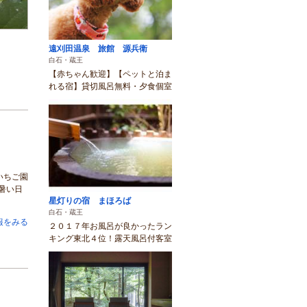
遠刈田温泉 旅館 源兵衛
白石・蔵王
【赤ちゃん歓迎】【ペットと泊ま
れる宿】貸切風呂無料・夕食個室
いちご園
暑い日
星灯りの宿 まほろば
白石・蔵王
報をみる
２０１７年お風呂が良かったラン
キング東北４位！露天風呂付客室