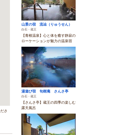
山景の宿 流辿（りゅうせん）
白石・蔵王
【青根温泉】心と体を癒す静寂の
ローケーションが魅力の温泉宿
湯遊び宿 旬樹庵 さんさ亭
白石・蔵王
【さんさ亭】蔵王の四季の楽しむ
露天風呂
くださ