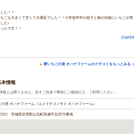
ました＾＾
いちごも大きくて甘くて大満足でした＾＾小学低学年の息子と娘の目線にいちごが実
した♪
かったです！！
詳細情
夢いちごの里 オハナファームのクチコミをもっとみる（
基本情報
情報とは限りません。必ずご自身で事前にご確認の上、ご利用ください。
ごの里 オハナファーム（ユメイチゴノサト オハナファーム）
-2202 宮城県亘理郡山元町高瀬字北沼70番地