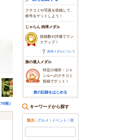
クチコミや写真を投稿して、
称号をゲットしよう！
じゃらん 肉球メダル
投稿数や評価でラン
クアップ！
肉球メダルについて
旅の達人メダル
甘い
特定の場所・ジャ
ンルへのクチコミ
投稿でゲット！
旅の記録をはじめる
10枚）
キーワードから探す
観光
グルメ
イベント
宿