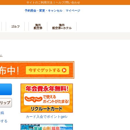
サイトのご利用方法
ヘルプ/問い合わせ
予約照会・変更・キャンセル
マイページ
海外
海外
ゴルフ
航空券
航空券+ホテル
ム
リップ
投稿
カード入会でポイントget♪
ルする