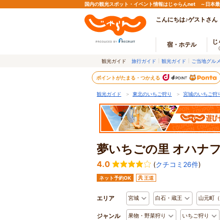
国内の観光スポット・イベント情報はじゃらんnet ～日本
こんにちは♪ゲストさん
じ
宿・ホテル
観光ガイド
旅行ガイド
観光ガイド
ご当地グル
ポイントがたまる・つかえる
観光ガイド
＞
東北のいちご狩り
＞
宮城のいちご狩
夢いちごの里 オハナ
4.0
(
クチコミ26件
)
ネット予約OK
王道
エリア
宮城
白石・蔵王
山元町（
ジャンル
果物・野菜狩り
いちご狩り