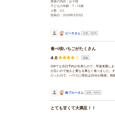
家族の内訳：
お子様
子どもの年齢：
7～12歳
人数：2人
投稿日：2026年5月5日
ピーチさん
女性／50代
食べ頃いちごがたくさん
4.0
家族
GWでも当日予約が出来たので、早速来園しま
が広いので他人と重なる事なく食べました。
だったので、ハウスに滞在は20分が限度。簡
鈴ブルーさん
女性／60代
とても甘くて大満足！！