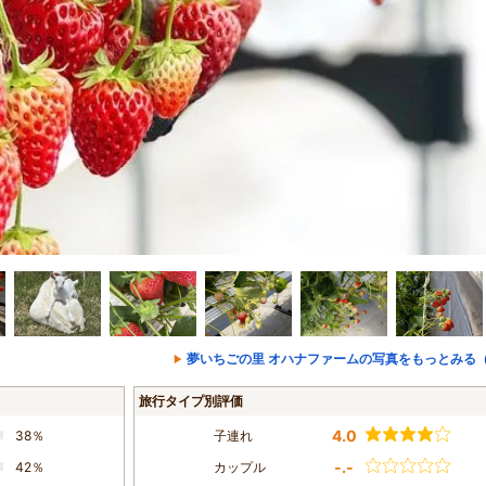
夢いちごの里 オハナファームの写真をもっとみる（
旅行タイプ別評価
4.0
38％
子連れ
-.-
42％
カップル