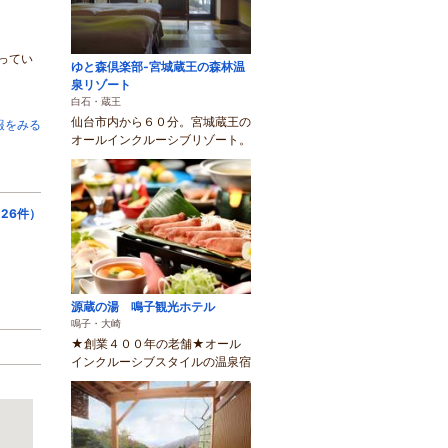
ってい
ゆと森倶楽部‐宮城蔵王の森林温
泉リゾート
白石・蔵王
仙台市内から６０分。宮城蔵王の
報をみる
オールインクルーシブリゾート。
26件）
源蔵の湯 鳴子観光ホテル
鳴子・大崎
★創業４００年の老舗★オール
インクルーシブスタイルの温泉宿