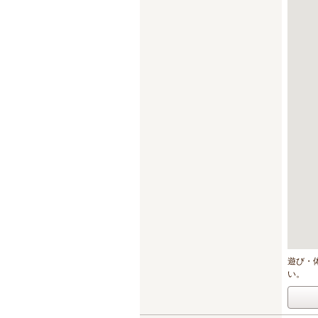
遊び・
い。