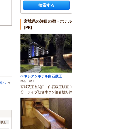
検索する
宮城県の注目の宿・ホテル
[PR]
ベネシアンホテル白石蔵王
白石・蔵王
報へ
宮城蔵王玄関口 白石蔵王駅直０
分 ライブ朝食牛タン溶岩焼好評
間以上