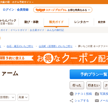
最大級の宿・ホテル予約サイト～
ログイン
会員登録
お得な特典をみる
ゃらんパック
遊び・体験
観光ガイド
レンタカー
航空券
（交通＋宿泊）
メガイド
イベントガイド
お土産ガイド
みんなの旅行記
り
＞
白石・蔵王のいちご狩り
＞
山元町（亘理郡）のいちご狩り
＞
夢いちごの里 オハナファー
ファーム
予約プラン一覧
行った
行きたい
ク
クチコミ投稿
写真
亘理郡）
高瀬
シェアする
メー