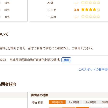
-.-
4％
友達
3.9
15％
シニア
-.-
0％
一人旅
ついて
情報とは限りません。必ずご自身で事前にご確認の上、ご利用ください。
-2202 宮城県亘理郡山元町高瀬字北沼70番地
地図
このスポットの基本情
訪問者傾向
訪問者の特徴
滞在時間
1時間未満
1～2時間
2～3時間
3時