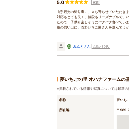
5.0
家族
山形観光の帰り道に、立ち寄らせていただき
対応もとても良く、値段もリーズナブルで、
たので、子供も楽しそうにパクパク食べていま
旅の思い出に、菅野いちご園さんを選んでよ
みんとさん
女性／30代
夢いちごの里 オハナファームの
※掲載されている情報や写真については最新の
名称
夢いち
所在地
〒989