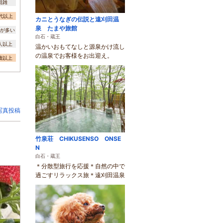
混雑
0代以上
カニとうなぎの伝説と遠刈田温
泉 たまや旅館
が多い
白石・蔵王
0人以上
温かいおもてなしと源泉かけ流し
の温泉でお客様をお出迎え。
3歳以上
写真投稿
竹泉荘 CHIKUSENSO ONSE
N
白石・蔵王
＊分散型旅行を応援＊自然の中で
過ごすリラックス旅＊遠刈田温泉