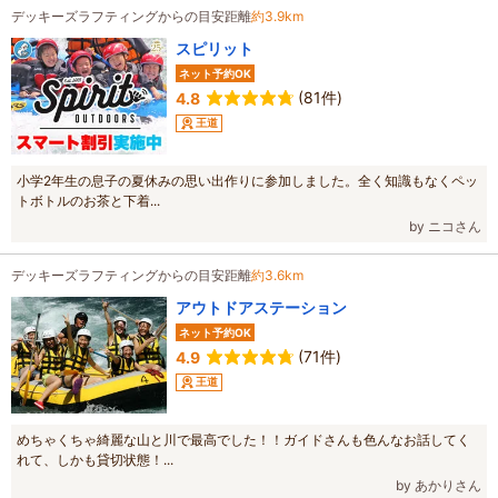
デッキーズラフティングからの目安距離
約3.9km
スピリット
ネット予約OK
(81件)
4.8
王道
小学2年生の息子の夏休みの思い出作りに参加しました。全く知識もなくペッ
トボトルのお茶と下着...
by ニコさん
デッキーズラフティングからの目安距離
約3.6km
アウトドアステーション
ネット予約OK
(71件)
4.9
王道
めちゃくちゃ綺麗な山と川で最高でした！！ガイドさんも色んなお話してく
れて、しかも貸切状態！...
by あかりさん