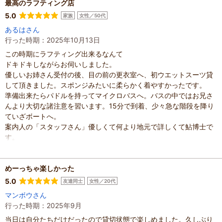
最高のラフティング店
5.0
家族
女性／50代
あるはさん
行った時期：2025年10月13日
この時期にラフティング出来るなんて
ドキドキしながらお伺いしました。
優しいお姉さん受付の後、目の前の更衣室へ、初ウエットスーツ貸
して頂きました。スポンジみたいに柔らかく着やすかったです。
準備出来たらパドルを持ってマイクロバスへ。バスの中ではお兄さ
んより大切な諸注意を習います。15分で到着、少々急な階段を降り
ていざボートへ。
案内人の「スタッフさん」優しくて何より地元で詳しくて鮎博士で
す。
しっかりしたゴムボートでとても綺麗な川を下って行きます。
途中カメラマンさんが待っていて下さり写真も撮っていただきま
す。。ある所はサーフィンの様に、ある所は急流すべり・そして岩
めーっちゃ楽しかった
を登って◯◯◯（ネタバレなので）最高すぎます。
5.0
友達同士
女性／20代
案内役の「スタッフさん」何を聞いても詳しくて頼もしい。
マンボウさん
10月中旬でしたけど快適で水の透明度が驚きです。
行った時期：2025年9月
同じボートには先日乗られて楽しかったからと高一の息子さんを連
当日は自分たちだけだったので貸切状態で楽しめました。久しぶり
れて来られてました。