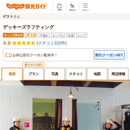
ゲスト
さん
デッキーズラフティング
ネット予約OK
王道
子連れ
カップル
友達
シニア
4.9
(
クチコミ222件
)
お得な割引クーポン配布中！
割引クーポンGET
最大40%割引
概要
プラン
写真
クチ
コミ
地図
周辺
情報