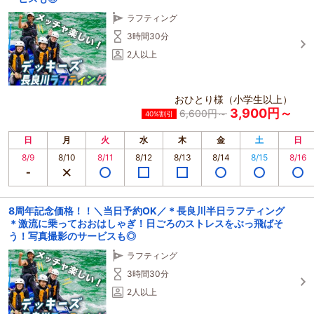
ラフティング
3時間30分
2人以上
おひとり様（小学生以上）
3,900円～
6,600円～
40%割引
日
月
火
水
木
金
土
日
8/9
8/10
8/11
8/12
8/13
8/14
8/15
8/16
8周年記念価格！！＼当日予約OK／＊長良川半日ラフティング
＊激流に乗っておおはしゃぎ！日ごろのストレスをぶっ飛ばそ
う！写真撮影のサービスも◎
ラフティング
3時間30分
2人以上