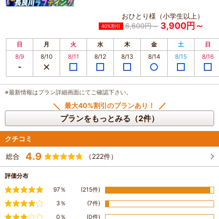
おひとり様（小学生以上）
3,900円～
6,600円～
40%割引
日
月
火
水
木
金
土
日
8/9
8/10
8/11
8/12
8/13
8/14
8/15
8/16
※最新情報はプラン詳細画面にてご確認下さい。
最大40%割引のプランあり！
プランをもっとみる（2件）
クチコミ
4.9
総合
（222件）
評価分布
満足
97％
(215件)
やや満足
3％
(7件)
普通
0％
(0件)