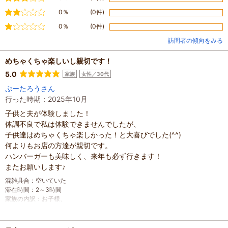
やや不満
0％
(0件)
不満
0％
(0件)
訪問者の傾向をみる
めちゃくちゃ楽しいし親切です！
5.0
家族
女性／30代
ぷーたろうさん
行った時期：2025年10月
子供と夫が体験しました！
体調不良で私は体験できませんでしたが、
子供達はめちゃくちゃ楽しかった！と大喜びでした(^^)
何よりもお店の方達が親切です。
ハンバーガーも美味しく、来年も必ず行きます！
またお願いします♪
混雑具合
：
空いていた
滞在時間
：
2～3時間
家族の内訳
：
お子様、
子どもの年齢
：
13歳以上
人数
：
3人～5人
投稿日
：
2025年11月7日