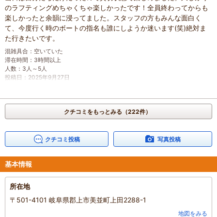
のラフティングめちゃくちゃ楽しかったです！全員終わってからも
最初は強張ってた息子さんも途中から最高の笑顔に変わられてまし
楽しかったと余韻に浸ってました。スタッフの方もみんな面白く
た。同じボートで皆で楽しく遊べるアクティビティは最高の思い出
て、今度行く時のボートの指名も誰にしようか迷います(笑)絶対ま
です。
た行きたいです。
近くだったら毎週通いたーい。
デッキーズさんのラフティング最高。
混雑具合
：
空いていた
滞在時間
：
3時間以上
混雑具合
：
やや空いていた
人数
：
3人～5人
滞在時間
：
2～3時間
投稿日
：
2025年9月27日
家族の内訳
：
配偶者、
人数
：
2人
投稿日
：
2025年10月14日
クチコミをもっとみる（222件）
クチコミ投稿
写真投稿
基本情報
所在地
〒501-4101 岐阜県郡上市美並町上田2288-1
地図をみる