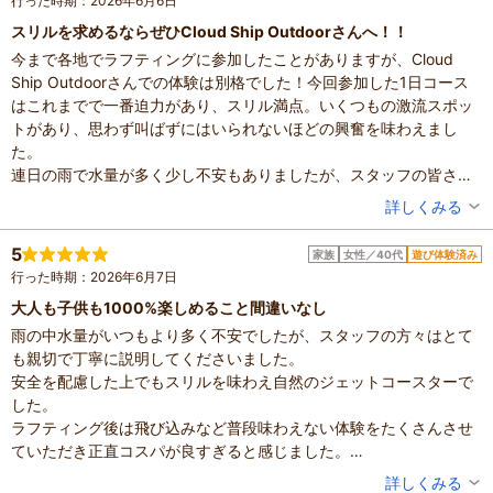
行った時期：2026年6月6日
スリルを求めるならぜひCloud Ship Outdoorさんへ！！
今まで各地でラフティングに参加したことがありますが、Cloud
Ship Outdoorさんでの体験は別格でした！今回参加した1日コース
はこれまでで一番迫力があり、スリル満点。いくつもの激流スポッ
トがあり、思わず叫ばずにはいられないほどの興奮を味わえまし
た。
連日の雨で水量が多く少し不安もありましたが、スタッフの皆さん
のサポートがとても丁寧で安心して楽しめました。スタッフの皆さ
投稿者：
あみさん
詳しくみる
んは温かく親しみやすく、さまざまな遊びも提案してくださり、終
混雑具合：空いていた
始笑顔の絶えない時間でした。
滞在時間：3時間以上
5
家族
女性／40代
遊び体験済み
投稿日：2026年6月14日
1日コースは初めてでしたが、終わった後の疲労感と達成感は格別！
行った時期：2026年6月7日
スタッフの皆さんのおかげで最高の1日になり、一生の思い出になり
体験した高評価プラン
大人も子供も1000%楽しめること間違いなし
ました。またぜひ1日コースに参加したいです。
<吉野川>【思いっきり楽しむ1日コース】日本一の激流の世
雨の中水量がいつもより多く不安でしたが、スタッフの方々はとて
そして、お出迎えしてくれるわんちゃんもとても可愛くて癒やされ
界へご案内！！ラフティング
も親切で丁寧に説明してくださいました。
ました！
10,500円～
大人
安全を配慮した上でもスリルを味わえ自然のジェットコースターで
素敵な時間をありがとうございました！
※最新のプラン内容はクチコミ投稿時と異なる場合があります。
した。
予約時は必ずプラン詳細をご確認ください。
ラフティング後は飛び込みなど普段味わえない体験をたくさんさせ
ていただき正直コスパが良すぎると感じました。
また一眼レフで撮影までしていただき家族の大切な思い出がたくさ
投稿者：
きよさん
詳しくみる