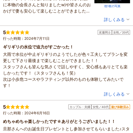
に本物の会長さんと知りましたw)や皆さんのお
10,000円～
大人
他1枚の写真
かげで妻も安心して楽しむことができました。
※最新のプラン内容はクチコミ投稿時と異なる場合があります。
途中で日本代表のラフティングに遭遇したりア
予約時は必ずプラン詳細をご確認ください。
投稿者：
ariさん
詳しくみる
レやこれやと楽しみの連続で一瞬で終わってし
混雑具合：普通
まいもっとしたい欲が出てきましたw
滞在時間：2～3時間
5
友達同士
女性／20代
設備の有無：駐車場、トイレ、手荷物預かり所
次は5月の15から30日の間に行かせていただき
行った時期：2024年7月11日
投稿日：2024年9月15日
たいと思います。
ギリギリの水位で迫力がすごかった！
※ハマりますご注意くださいw
体験した高評価プラン
大雨で水位が中止ギリギリのようでしたが色々工夫してプランを変
<吉野川>【午前or午後の激流半日コース】日本一の激流の
更して下さり最後まで楽しむことができました！！
世界へご案内！ラフティング
スタッフさんも皆んな気さくで話しやすく、安心感もありとても楽
5,000円～
大人
しかったです！（スタッフさんも！笑）
※最新のプラン内容はクチコミ投稿時と異なる場合があります。
次は小歩危コースやラフティング以外のものも体験してみたいで
予約時は必ずプラン詳細をご確認ください。
す！
投稿者：
さとさん
詳しくみる
混雑具合：空いていた
滞在時間：3時間以上
5
カップル・夫婦
女性／40代
遊び体験済み
人数：3人～5人
行った時期：2024年6月16日
設備の有無：駐車場、トイレ、手荷物預かり所、休憩所
投稿日：2024年7月11日
めちゃめちゃ楽しかったです☆ありがとうございました！！
旦那さんへのお誕生日プレゼントとし参加させてもらいました♪スタ