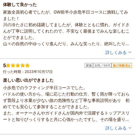
体験して良かった
社の雰囲気がとても楽しそうで、こちらも自然と笑顔になれまし
体験した高評価プラン
家族全員初心者でしたが、GW前半小歩危半日コースに挑戦してみ
た。
<吉野川>【思いっきり楽しむ1日コース】日本一の激流の世
ました！
土砂崩れなどの被害で大変な最中、こちらの都合に合わせていただ
界へご案内！！ラフティング
川の冷たさに初め躊躇してましたが、体験とともに慣れ、ガイドさ
いた事ありがとうございました。
10,500円～
大人
んが丁寧に説明してくれたので、不安なく最後までみんな楽しむこ
次回も是非とも参加できればと思います。
※最新のプラン内容はクチコミ投稿時と異なる場合があります。
とができました。
また、楽しいラフティングをやりたいです。
予約時は必ずプラン詳細をご確認ください。
山々の自然の中ゆっくり進んだり、みんな笑ったり、絶叫したり、
ラフティング最高！
川に飛びこんだり最近こんな経験をしてなかったので貴重な体験と
投稿者：
みっちゃんさん
詳しくみる
なりました。
混雑具合：空いていた
写真もたくさん撮ってくれてたので嬉しかったです。
滞在時間：3時間以上
5
家族
女性／50代
遊び体験済み
人数：3人～5人
オーナーさん、ガイドさんお世話になりました。
行った時期：2023年10月17日
家族の内訳：お子様、配偶者
大切な思い出になりました。
子供の年齢：13歳以上
楽しい思い出ができました
ありがとうございました。
設備の有無：駐車場、トイレ、手荷物預かり所、休憩所
小歩危でのラフティング半日コースでした。
投稿日：2024年5月11日
パドルの使い方から、場に応じた行動の仕方、暫く雨が降っておら
ず普段より水量が少ない故の危険性など丁寧な事前説明があり 初
体験した高評価プラン
めてでも安心して参加することができました。
<吉野川>【午前or午後の激流半日コース】日本一の激流の
また、オーナーさんやガイドさんが国内外で活躍するトップアスリ
世界へご案内！ラフティング
ートと知りびっくりすると共に心強かったですし、その場を盛り上
5,000円～
大人
げてもくださり刺激的でとても楽しい時間でした。
投稿者：
あさちゃんさん
詳しくみる
※最新のプラン内容はクチコミ投稿時と異なる場合があります。
小歩危でラフティングができたこと自体も貴重な体験でしたが、何
予約時は必ずプラン詳細をご確認ください。
混雑具合：空いていた