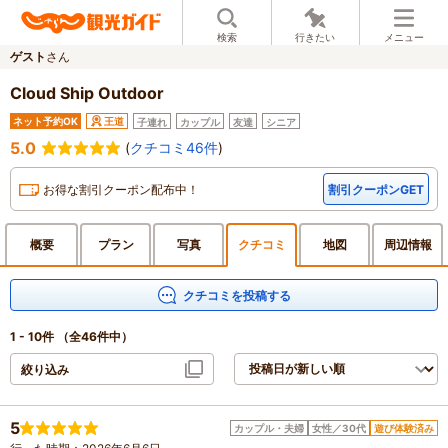
検索
行きたい
メニュー
ゲスト
さん
Cloud Ship Outdoor
ネット予約OK
王道
子連れ
カップル
友達
シニア
5.0
(
クチコミ46件
)
お得な割引クーポン配布中！
割引クーポンGET
概要
プラン
写真
クチ
コミ
地図
周辺
情報
クチコミを投稿する
1 - 10件
（全46件中）
絞り込み
5
カップル・夫婦
女性／30代
遊び体験済み