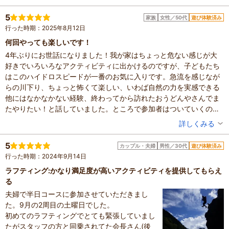
んでき大満足です。
混雑具合：空いていた
次回も楽しみにしています！
滞在時間：2～3時間
5
家族
女性／50代
遊び体験済み
人数：3人～5人
行った時期：2025年8月12日
家族の内訳：お子様、配偶者
子供の年齢：13歳以上
何回やっても楽しいです！
設備の有無：駐車場、トイレ、手荷物預かり所
4年ぶりにお世話になりました！我が家はちょっと危ない感じが大
投稿日：2026年6月9日
好きでいろいろなアクティビティに出かけるのですが、子どもたち
はこのハイドロスピードが一番のお気に入りです。急流を感じなが
体験した高評価プラン
らの川下り、ちょっと怖くて楽しい、いわば自然の力を実感できる
<吉野川>【午前or午後の激流半日コース】日本一の激流の
他にはなかなかない経験、終わってから訪れたおうどんやさんでま
世界へご案内！ラフティング
たやりたい！と話していました。ところで参加者はついていくのに
5,000円～
大人
必死なのですが、ガイドの方は手慣れたもので後ろ向きに急流を下
投稿者：
daiさん
詳しくみる
※最新のプラン内容はクチコミ投稿時と異なる場合があります。
りながら臨場感あふれる写真をいっぱいとってくれます。もうびっ
予約時は必ずプラン詳細をご確認ください。
混雑具合：やや混んでいた
くりです！またおじゃまします！
滞在時間：3時間以上
5
カップル・夫婦
男性／30代
遊び体験済み
人数：2人
行った時期：2024年9月14日
家族の内訳：その他
子供の年齢：13歳以上
ラフティング:かなり満足度が高いアクティビティを提供してもらえ
設備の有無：駐車場、トイレ、手荷物預かり所、休憩所
る
投稿日：2025年8月16日
夫婦で半日コースに参加させていただきまし
た。9月の2周目の土曜日でした。
体験した高評価プラン
初めてのラフティングでとても緊張していまし
＼ラフティングより刺激が欲しい方必見！／《ハイドロスピ
たがスタッフの方と同乗されてた会長さん(後
ード》最高で強烈な遊びはコチラ！