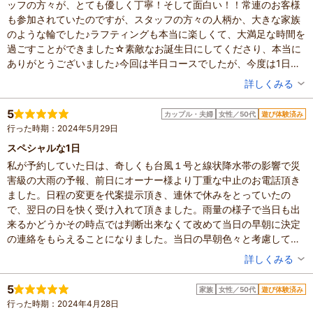
ッフの方々が、とても優しく丁寧！そして面白い！！常連のお客様
も参加されていたのですが、スタッフの方々の人柄か、大きな家族
のような輪でした♪ラフティングも本当に楽しくて、大満足な時間を
過ごすことができました☆素敵なお誕生日にしてくださり、本当に
ありがとうございました♪今回は半日コースでしたが、今度は1日コ
ースで友達も誘って行きたいと思います(*^▽^*)
投稿者：
がんもさん
詳しくみる
混雑具合：普通
滞在時間：3時間以上
5
カップル・夫婦
女性／50代
遊び体験済み
設備の有無：駐車場、トイレ、手荷物預かり所、休憩所
行った時期：2024年5月29日
投稿日：2024年6月19日
スペシャルな1日
体験した高評価プラン
私が予約していた日は、奇しくも台風１号と線状降水帯の影響で災
<吉野川>【午前or午後の激流半日コース】日本一の激流の
害級の大雨の予報、前日にオーナー様より丁重な中止のお電話頂き
世界へご案内！ラフティング
ました。日程の変更を代案提示頂き、連休で休みをとっていたの
5,000円～
大人
で、翌日の日を快く受け入れて頂きました。雨量の様子で当日も出
※最新のプラン内容はクチコミ投稿時と異なる場合があります。
来るかどうかその時点では判断出来なくて改めて当日の早朝に決定
予約時は必ずプラン詳細をご確認ください。
の連絡をもらえることになりました。当日の早朝色々と考慮して下
さり、予定通りアクティビティをしていただける運びとなりまし
投稿者：
もんちゃんさん
詳しくみる
た。当日も笑顔で出迎えて頂き、通常よりも長いコースでとても楽
混雑具合：空いていた
しいラフティング体験が出来ました。初めてでしたがとても丁寧な
滞在時間：3時間以上
5
家族
女性／50代
遊び体験済み
設備の有無：駐車場、トイレ、手荷物預かり所、休憩所
ご指導のもと安心して最後まで楽しむことが出来ました。何よりも
行った時期：2024年4月28日
投稿日：2024年5月30日
オーナー様とスタッフの皆様全員の方々のお人柄が素晴らしく、会