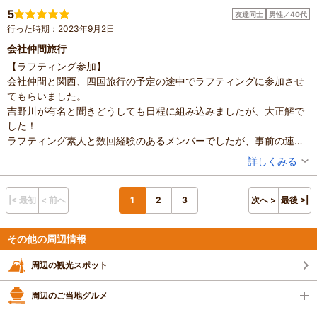
よりスタッフの皆さまが素晴らしい方ばかりでチームワークの良さ
滞在時間：3時間以上
5
友達同士
男性／40代
人数：2人
も見てとれました。
行った時期：2023年9月2日
家族の内訳：お子様
ここでの思い出は一生の宝物です。本当にありがとうございまし
子供の年齢：13歳以上
会社仲間旅行
た。また川遊びがしたくなったらCloud Ship Outdoorさんで決まり
設備の有無：駐車場、トイレ、手荷物預かり所、休憩所
【ラフティング参加】
です。
投稿日：2023年10月25日
会社仲間と関西、四国旅行の予定の途中でラフティングに参加させ
スタッフ、ありがとうございました。
てもらいました。
体験した高評価プラン
吉野川が有名と聞きどうしても日程に組み込みましたが、大正解で
<吉野川>【午前or午後の激流半日コース】日本一の激流の
した！
世界へご案内！ラフティング
ラフティング素人と数回経験のあるメンバーでしたが、事前の連絡
5,000円～
大人
(場所や安全な経路、必要な物)をしっかりメールにて連絡してくれ
投稿者：
ひでやんさん
詳しくみる
※最新のプラン内容はクチコミ投稿時と異なる場合があります。
て助かりました。
予約時は必ずプラン詳細をご確認ください。
混雑具合：普通
当日も装備品の説明、安全説明、パドル操作方法など参加者の安全
滞在時間：3時間以上
人数：3人～5人
第一に説明してくれてとても、安心できました。
|< 最初
< 前へ
1
2
3
次へ >
最後 >|
設備の有無：駐車場、トイレ、手荷物預かり所
【ラフティングプレイ】
投稿日：2023年9月2日
早速着いて行きなりボートに乗りつつドキドキしてましたが、乗っ
その他の周辺情報
た後もしっかり、サポートしてくれて安全で楽しい波を超えたり満
喫できます！
周辺の観光スポット
波を越えるのもどこがいいとか相談して、最適な所を説明してくれ
たり、泳いでの大変さや、流される楽しみ、ボート内でのコミュニ
周辺のご当地グルメ
ケーション、飛び込みなど半日で、身体が筋肉痛になるほどエンジ