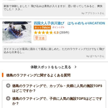
家族で体験しました！ 飛び込みは勇気が入りますが、思い切ってしてみると、爽快
でした！ スタ...
by アプリコットさん
四国大人子供川遊び はちゃめちゃVACATION
ポイント2％
ネット予約OK
4.9
(269件)
王道
ガイドコンビが最高に面白くて最高に楽しめた。ただのラウティングだけでなく飛び
込みも出来るし...
by ばーちーさん
体験スポットをもっと見る
徳島のラフティングに関するよくある質問
徳島のラフティングで、カップル・夫婦に人気の施設TOP3
はどこですか？
徳島のラフティングで、子供に人気の施設TOP3はどこです
か？