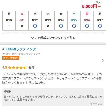
大人
5,000円～
月
火
水
木
金
土
日
月
8/10
8/11
8/12
8/13
8/14
8/15
8/16
8/17
この施設のプランをもっと見る
4
KENMIラフティング
大歩危・祖谷・剣山／ラフティング
ネット予約OK
4.5
(48件)
ラフティング名所の中でも、かなりの激流と言われる四国徳島の吉野川。その
吉野川ラフティングでもワンランク上のエキサイティングなラフティングを体
験させてくれます！ 他にもお子...
“満喫”
前々から、やってみたかった小歩危でのラフティング。控えめに言って最高に楽しか
ったです。 水量が多い日...
by ペペさん