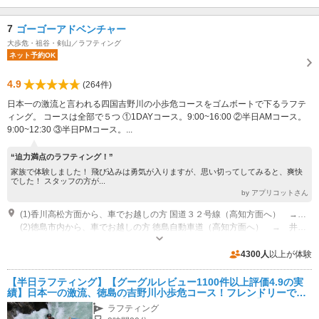
7
ゴーゴーアドベンチャー
大歩危・祖谷・剣山／ラフティング
ネット予約OK
4.9
(264件)
日本一の激流と言われる四国吉野川の小歩危コースをゴムボートで下るラフテ
ィング。 コースは全部で５つ ①1DAYコース。9:00~16:00 ②半日AMコース。
9:00~12:30 ③半日PMコース。...
“迫力満点のラフティング！”
家族で体験しました！ 飛び込みは勇気が入りますが、思い切ってしてみると、爽快
でした！ スタッフの方が...
by アプリコットさん
(1)香川高松方面から、車でお越しの方 国道３２号線（高知方面へ） → 国道319号線 → ゴーゴーアドベンチャ―ラフティング（高松市内から下道で約2時間）
(2)徳島市内から、車でお越しの方 徳島自動車道（高知方面へ） → 井川池田IC → 国道32号線（高知方面へ） → 国道319号線 → ゴーゴーアドベンチャ―ラフティング（徳島市内からで約2時間弱）
営業時間：8:00~17:00 定休日：不定休
専用駐車場あり（無料）15台
4300人
以上が体験
【半日ラフティング】【グーグルレビュー1100件以上評価4.9の実
績】日本一の激流、徳島の吉野川小歩危コース！フレンドリーで愉
快なガイドがおもてなし【カップル・女性・ファミリー】
ラフティング