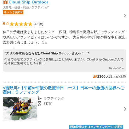
Cloud Ship Outdoor
大歩危・祖谷・剣山／ラフティング
ネット予約OK
5.0
(46件)
休日の予定は決まりましたか？？ 四国、徳島県の激流吉野川でラフティング
や楽しいアクティビティはいいかがですか。 大自然の中で日頃の嫌な事も激流,
吉野川に流しましょう。 C...
“スリルを求めるならぜひCloud Ship Outdoorさんへ！！”
今まで各地でラフティングに参加したことがありますが、Cloud Ship Outdoorさんで
の体験は別格でした！今回...
by あみさん
2300人
以上が体験
<吉野川>【午前or午後の激流半日コース】日本一の激流の世界へご
案内！ラフティング
ラフティング
3時間
現地決済またはオンラインカード決済可