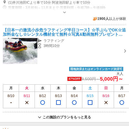
(1)井川池田ICより車で10分 阿波池田駅より車で10分
営業期間：3月初旬～11月末まで 営業時間：午前7時～午後8時
専用駐車場あり（無料）8台
1900人
以上が体験
【日本一の激流小歩危ラフティング半日コース】☆手ぶらでOK☆追
加料金なし☆レンタル機材全て無料☆写真&動画無料プレゼント☆
保険料込み
ラフティング
3時間10分
現地決済またはオンラインカード決済可
大人
5,000円～
9,500円～
47%OFF
月
火
水
木
金
土
日
月
8/10
8/11
8/12
8/13
8/14
8/15
8/16
8/17
この施設のプランをもっと見る