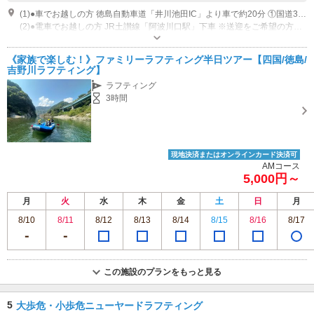
(1)●車でお越しの方 徳島自動車道「井川池田IC」より車で約20分 ①国道32号線沿いを高知方面へ進む ②JR土讃線「阿波川口駅」近くの緑の鉄橋が見えたら319号線に入って約5分進む ※KENMIラフティングや賢見温泉の看板が見える駐車場が集合場所です。
(2)●電車でお越しの方 JR土讃線「阿波川口駅」下車 ※送迎をご希望の方は、お申込み時にお知らせください。
営業時間：9:00～18:00 休業：11月～3月
専用駐車場あり（無料）40台
《家族で楽しむ！》ファミリーラフティング半日ツアー【四国/徳島/
吉野川ラフティング】
ラフティング
3時間
現地決済またはオンラインカード決済可
AMコース
5,000円～
月
火
水
木
金
土
日
月
8/10
8/11
8/12
8/13
8/14
8/15
8/16
8/17
この施設のプランをもっと見る
5
大歩危・小歩危ニューヤードラフティング