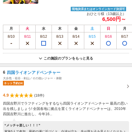
現地決済またはオンラインカード決済可
おひとり様（13歳以上）
6,500円～
月
火
水
木
金
土
日
月
8/10
8/11
8/12
8/13
8/14
8/15
8/16
8/17
この施設のプランをもっと見る
6
四国ライオンアドベンチャー
大歩危・祖谷・剣山／その他レジャー・体験
ネット予約OK
4.9
(18件)
四国吉野川でラフティングをするなら四国ライオンアドベンチャー 最高の思い
出を残しましょう! 全国各地に拠点を置くライオンアドベンチャーは、2010年
四国吉野川に進出し、今年16...
“メッチャ楽しい！！！”
家族5人で参加。最初の瀬に近づくと、白波が立ち、先が落ち込み見えなくなりちょ