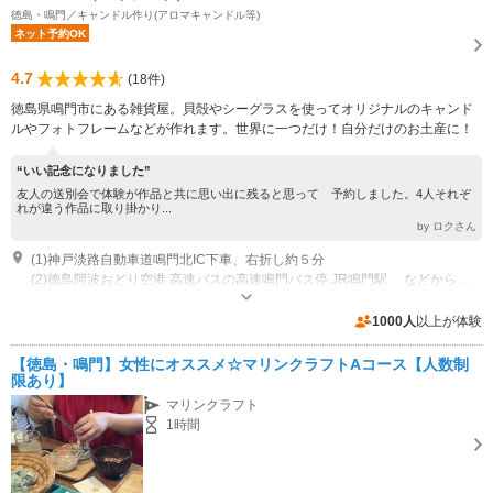
徳島・鳴門／キャンドル作り(アロマキャンドル等)
ネット予約OK
4.7
(18件)
徳島県鳴門市にある雑貨屋。貝殻やシーグラスを使ってオリジナルのキャンド
ルやフォトフレームなどが作れます。世界に一つだけ！自分だけのお土産に！
“いい記念になりました”
友人の送別会で体験が作品と共に思い出に残ると思って 予約しました。4人それぞ
れが違う作品に取り掛かり...
by ロクさん
(1)神戸淡路自動車道鳴門北IC下車、右折し約５分
(2)徳島阿波おどり空港 高速バスの高速鳴門バス停 JR鳴門駅 などから「徳島バス」鳴門公園行のバスで「野」下車徒歩約5分。
営業：11:00～17:00 休業：毎週月曜日、火曜日、（臨時休業あり）
専用駐車場あり（無料）3台
1000人
以上が体験
【徳島・鳴門】女性にオススメ☆マリンクラフトAコース【人数制
限あり】
マリンクラフト
1時間