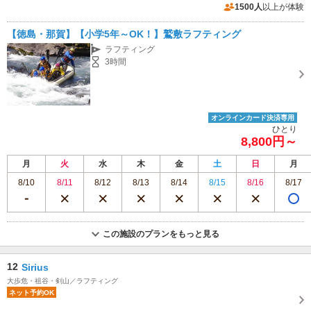
1500人
以上が体験
【徳島・那賀】【小学5年～OK！】鷲敷ラフティング
ラフティング
3時間
オンラインカード決済専用
ひとり
8,800円～
月
火
水
木
金
土
日
月
8/10
8/11
8/12
8/13
8/14
8/15
8/16
8/17
この施設のプランをもっと見る
12
Sirius
大歩危・祖谷・剣山／ラフティング
ネット予約OK