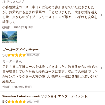
ひでちゃんさん
小歩危激流コース（半日）に初めて参加させていただきました
が、お天気にも恵まれ最高の一日となりました。大きな瀬を越え
る時、崖からのダイブ、フリースイミング等々、いずれも安全を
確保して...
投稿日：2026年7月18日
ゴーゴーアドベンチャー
5.0
男性／50代
モーターさん
７月４日に半日コースを体験してきました。数日前からの雨で水
量が増量していたため大歩危コースに変更。初めての体験でした
がインストラクターの方の優しい指導と一緒に参加した若いけど
経験の...
投稿日：2026年7月6日
Wasshoi Entertainment(ワッショイ エンターテイメント)
5.0
女性／50代