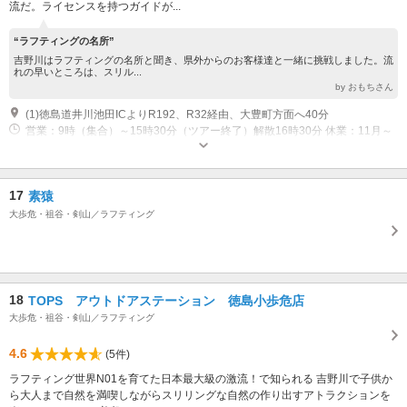
流だ。ライセンスを持つガイドが...
“ラフティングの名所”
吉野川はラフティングの名所と聞き、県外からのお客様達と一緒に挑戦しました。流
れの早いところは、スリル...
by おもちさん
(1)徳島道井川池田ICよりR192、R32経由、大豊町方面へ40分
営業：9時（集合）～15時30分（ツアー終了）解散16時30分 休業：11月～
3月、営業期間中は平日休（8月10～18日除く）
17
素猿
大歩危・祖谷・剣山／ラフティング
18
TOPS アウトドアステーション 徳島小歩危店
大歩危・祖谷・剣山／ラフティング
4.6
(5件)
ラフティング世界N01を育てた日本最大級の激流！で知られる 吉野川で子供か
ら大人まで自然を満喫しながらスリリングな自然の作り出すアトラクションを