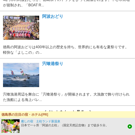
が規制され、「BOAT R...
阿波おどり
徳島の阿波おどりは400年以上の歴史を持ち、世界的にも有名な夏祭りです。
軽快な「よしこの」の...
宍喰港祭り
宍喰漁港周辺を舞台に「宍喰港祭り」が開催されます。大漁旗で飾り付けられ
た漁船による海上パレ...
イベントをもっと見る
徳島県の注目の宿・ホテル[PR]
癒しの宿 土柱ランド新温泉
徳島の温泉地
日本で一ヶ所「阿波の土柱」（国定天然記念物）まで徒歩５分。
徳島県南部の温泉