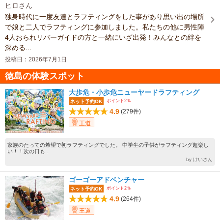
ヒロさん
独身時代に一度友達とラフティングをした事があり思い出の場所
で娘と二人でラフティングに参加しました。私たちの他に男性陣
4人おられリバーガイドの方と一緒にいざ出発！みんなとの絆を
深める...
投稿日：2026年7月1日
徳島の体験スポット
大歩危・小歩危ニューヤードラフティング
ポイント2％
ネット予約OK
4.9
(279件)
王道
家族のたっての希望で初ラフティングでした。 中学生の子供がラフティング超楽し
い！！次の日も...
by けいさん
ゴーゴーアドベンチャー
ポイント2％
ネット予約OK
4.9
(264件)
王道