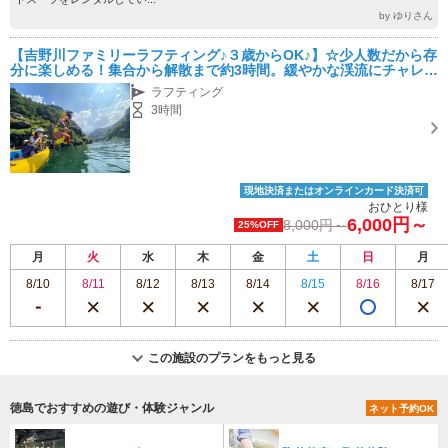
by ゆりさん
【吉野川ファミリーラフティング♪３歳からOK♪】☆少人数だから存
分に楽しめる！集合から解散まで約3時間。緩やかな渓流にチャレン
ジ♪※激流ではございません※
ラフティング
3時間
現地決済またはオンラインカード決済可
おひとり様
6,000円～
8,000円～
25%OFF
月
火
水
木
金
土
日
月
8/10
8/11
8/12
8/13
8/14
8/15
8/16
8/17
この施設のプランをもっと見る
徳島でおすすめの遊び・体験ジャンル
ネット予約OK