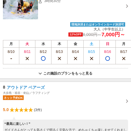
3時間30分
現地決済またはオンラインカード決済可
大人（中学生以上）
7,000円～
8,000円～
12%OFF
月
火
水
木
金
土
日
月
8/10
8/11
8/12
8/13
8/14
8/15
8/16
8/17
この施設のプランをもっと見る
8
アウトドア ベアーズ
大歩危・祖谷・剣山／ラフティング
ネット予約OK
5.0
(3件)
“最高に楽しい！”
ガイドさんがとっても気さくで明るく元気な方で、めちゃくちゃ楽しませてくれまし