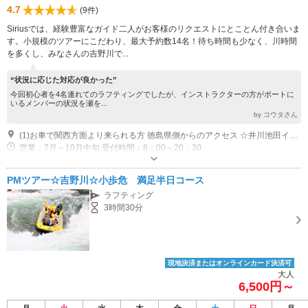
4.7
(9件)
Siriusでは、経験豊富なガイド二人がお客様のリクエストにとことん付き合いま
す。小規模のツアーにこだわり、最大予約数14名！待ち時間も少なく、川時間
を多くし、みなさんの吉野川で...
“状況に応じた対応が良かった”
今回初心者を4名連れてのラフティングでしたが、インストラクターの方がボートに
いるメンバーの状況を瀬を...
by コウタさん
(1)お車で関西方面より来られる方 徳島県側からのアクセス ☆井川池田インターからSiriusまで15分～20分 高知県側からのアクセス ☆大豊インターからSiriusまで40分～50分 ☆最寄りのJR駅 上り線：阿波川口 下り線：小歩危駅 ☆特急停車駅 上り線：阿波池田 下り線：大歩危駅 ☆送迎について ほかのお客様との兼ね合いでご希望に添えないこともありますが、できるだけより良い休日になりますよう協力させていただきますので、ご遠慮なくお尋ねください。
営業：7月～10月中旬 受付時間：8：00～20：30
PMツアー☆吉野川☆小歩危 満足半日コース
ラフティング
3時間30分
現地決済またはオンラインカード決済可
大人
6,500円～