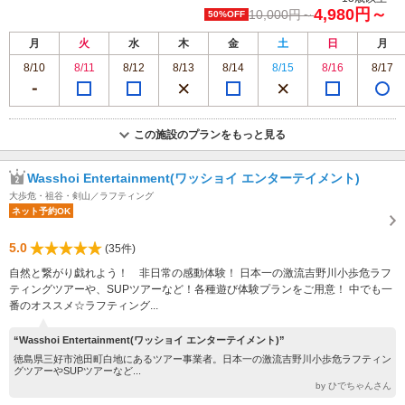
4,980円～
10,000円～
50%OFF
月
火
水
木
金
土
日
月
8/10
8/11
8/12
8/13
8/14
8/15
8/16
8/17
この施設のプランをもっと見る
Wasshoi Entertainment(ワッショイ エンターテイメント)
大歩危・祖谷・剣山／ラフティング
ネット予約OK
5.0
(35件)
自然と繋がり戯れよう！ 非日常の感動体験！ 日本一の激流吉野川小歩危ラフ
ティングツアーや、SUPツアーなど！各種遊び体験プランをご用意！ 中でも一
番のオススメ☆ラフティング...
“Wasshoi Entertainment(ワッショイ エンターテイメント)”
徳島県三好市池田町白地にあるツアー事業者。日本一の激流吉野川小歩危ラフティン
グツアーやSUPツアーなど...
by ひでちゃんさん