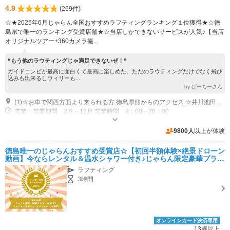
4.9
(269件)
☆★2025年6月じゃらん全国おすすめラフティングランキング１位獲得★☆徳
島県で唯一のランキング受賞店舗★☆当店しかできないサービスが人気♪【当店
オリジナルツアー+360カメラ撮...
“もう他のラウティングじゃ満足できないぜ！”
ガイドコンビが最高に面白くて最高に楽しめた。ただのラウティングだけでなく飛び
込みも出来るしウィリーも...
by ばーちーさん
(1)☆お車で関西方面より来られる方 徳島県側からのアクセス ☆井川池田インターから25分 ☆最寄りのJR駅 小歩危駅
営業：営業期間 2月～12月 営業時間 8：00～20：00
専用駐車場あり（無料）15台
9800人
以上が体験
徳島唯一のじゃらんおすすめ受賞店☆【初回半額体験×絶景ドローン
動画】今ならレンタル＆温水シャワー付き♪じゃらん限定豪華プラン
♪日本一の激流＆渓谷ラフティング体験半日ツアー♪女性やカップル
ラフティング
におすすめ♪
3時間
オンラインカード決済専用
13歳以上