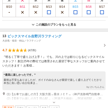
月
火
水
木
金
土
日
月
8/10
8/11
8/12
8/13
8/14
8/15
8/16
8/17
この施設のプランをもっと見る
13
ビックスマイル吉野川ラフティング
大歩危・祖谷・剣山／ラフティング
4.7
(47件)
『明るく丁寧で盛り上げ上手！』 でも、川の上では頼りになるビックスマイル
スタッフ！ 創立25年の弊社では教育された親切丁寧なスタッフがご案内させて
いただきます！ お客様...
“最高に楽しかったです。”
最初は不安もありましたが、ガイドのみなさんが親切で楽しく盛り上げてくださり
本当に良い思い出が出来ま...
by けいちんさん
(1)【お車でお越しの方】大阪方面→垂水ＪＣＴ→（神戸淡路鳴門自動車道）→鳴門ＪＣＴ→（高松自動車道）→藍住ＩＣ→（徳島自動車道）→井川池田IC→国道32号線高知方面約20分→ビックスマイル阿波川口ベース
(2)【電車でお越しの方】岡山駅→（JR瀬戸大橋線）→阿波池田駅→（JR土讃線）→阿波川口駅→徒歩1分→ビックスマイル阿波川口ベース ※電車の本数が少ないので時刻表を予めご確認下さい。
営業時間：【AMツアー】集合9：00 解散12：30頃 【PMツアー】集合
13：00 解散17：00頃
王道
子連れ
カップル
友達
シニア