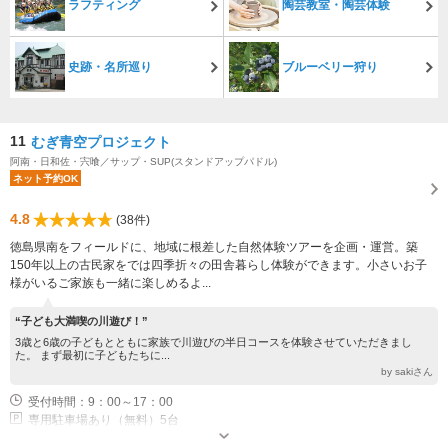
ラフティング
陶芸教室・陶芸体験
史跡・名所巡り
ブルーベリー狩り
11
むぎ青空プロジェクト
阿南・日和佐・宍喰／サップ・SUP(スタンドアップパドル)
ネット予約OK
4.8
(38件)
徳島県南をフィールドに、地域に根差した自然体験ツアーを企画・運営。築
150年以上の古民家をでは四季折々の田舎暮らし体験ができます。小さいお子
様がいるご家族も一緒に楽しめるよ...
“子ども大満喫の川遊び！”
3歳と6歳の子どもとともに家族で川遊びの半日コースを体験させていただきまし
た。 まず最初に子どもたちに...
by sakiさん
受付時間：9：00～17：00
専用駐車場あり（無料）5台