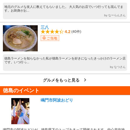
地元のグルメな友人に教えてもらいました。 大人気のお店でいつ行っても混んでま
す。お刺身がお...
by なーらんさん
三八
4.2
(40件)
ご当地
徳島ラーメンを知らなかった私が徳島ラーメンを好きになったきっかけのラーメン店
です。いつ行っ...
by なつさん
グルメをもっと見る
徳島のイベント
鳴門市阿波おどり
鳴門市の阿波おどりが、徳島県下のトップをきって開催されます。中心市街地