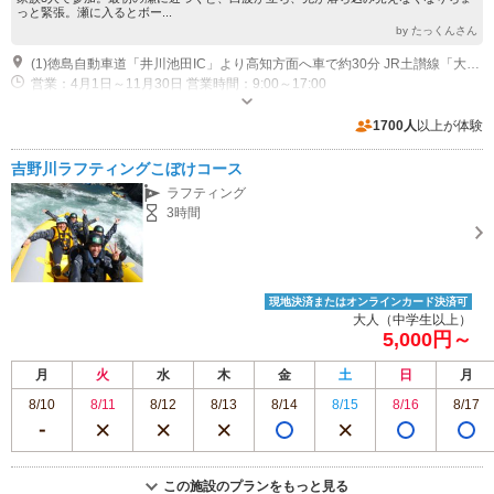
っと緊張。瀬に入るとボー...
by たっくんさん
(1)徳島自動車道「井川池田IC」より高知方面へ車で約30分 JR土讃線「大歩危駅」より車で約10分、国道32号線沿い「River Station WEST-WEST」内
営業：4月1日～11月30日 営業時間：9:00～17:00
専用駐車場あり（無料）50台 WESTWEST駐車場が満席の場合、別の駐車場にご移動いただきます。大変お手数ではありますが、弊社受付0883-70-0316までご連絡いただきますようお願いいたします。
1700人
以上が体験
吉野川ラフティングこぼけコース
ラフティング
3時間
現地決済またはオンラインカード決済可
大人（中学生以上）
5,000円～
月
火
水
木
金
土
日
月
8/10
8/11
8/12
8/13
8/14
8/15
8/16
8/17
この施設のプランをもっと見る