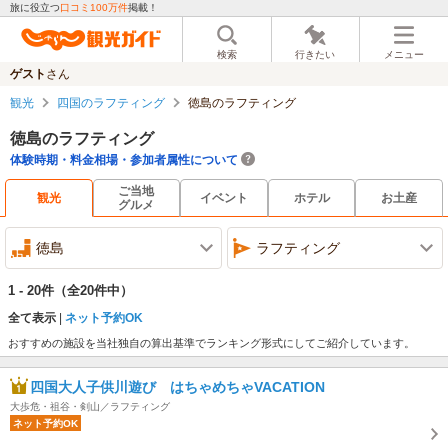
旅に役立つ
口コミ100万件
掲載！
検索
行きたい
メニュー
ゲスト
さん
観光
四国のラフティング
徳島のラフティング
徳島のラフティング
体験時期・料金相場・参加者属性について
ご当地
観光
イベント
ホテル
お土産
グルメ
徳島
ラフティング
1 - 20件
（全20件中）
全て表示
ネット予約OK
おすすめの施設を当社独自の算出基準でランキング形式にしてご紹介しています。
四国大人子供川遊び はちゃめちゃVACATION
大歩危・祖谷・剣山／ラフティング
ネット予約OK