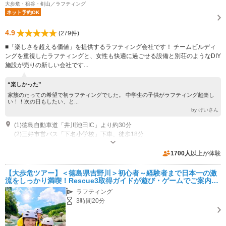
大歩危・祖谷・剣山／ラフティング
ネット予約OK
4.9
(279件)
■「楽しさを超える価値」を提供するラフティング会社です！ チームビルディ
ングを重視したラフティングと、女性も快適に過ごせる設備と別荘のようなDIY
施設が売りの新しい会社です...
“楽しかった”
家族のたっての希望で初ラフティングでした。 中学生の子供がラフティング超楽し
い！！次の日もしたい、と...
by けいさん
(1)徳島自動車道「井川池田IC」より約30分
(2)三好市営バス「下名小学校」下車、徒歩18分
専用駐車場あり（無料）10台 10台が停められる広々とした駐車場で、大型バスも利用可！
1700人
以上が体験
【大歩危ツアー】＜徳島県吉野川＞初心者～経験者まで日本一の激
流をしっかり満喫！Rescue3取得ガイドが遊び・ゲームでご案内☆
個室シャワー&パウダールーム｜カフェ風施設
ラフティング
3時間20分