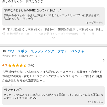
楽しみませんか！ 普段はなかな...
“内気な子どもたちの転機になってくれれば…。”
広島から小３と小１を含んだ家族４人で わくわくファミリープランに参加させてい
ただきました。 周りから...
by かずろーさん
(1)井川池田ICより車で8Km（約13分） JR阿波池田駅より車で6Km（約10分） 池田大橋から車で3Km（約3分）
営業時間：9：00 ～ 18：00 休業日：シーズン中は無休（3月～10月）
19
パワースポットでラフティング タオアドベンチャー
大歩危・祖谷・剣山／ラフティング
4.3
(8件)
吉野川の大歩危・小歩危エリアは穴場のパワースポット。経験者も初心者も日
本有数の｢激流・吉野川｣ラフティングにチャレンジ！ 緑の山々に囲まれ､自然
が生み出した奇岩の造形美と水...
“ラフティング”
ラフティングはとっても迫力とスリルがあって面白いです。病みつきになる面白さな
のですごくおすすめしたい...
by タヒロさん