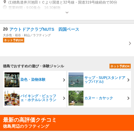
(1)徳島道井川池田ＩＣより国道と32号線・国道319号線経由で30分
営業時間：9:00集合 16:30解散
20
アウトドアクラブNUTS 四国ベース
大歩危・祖谷・剣山／ラフティング
ネット予約OK
徳島でおすすめの遊び・体験ジャンル
ネット予約OK
サップ・SUP(スタンドア
染色・染物体験
ップパドル)
バイキング・ビュッフ
カヌー・カヤック
ェ・ホテルレストラン
最新の高評価クチコミ
徳島周辺のラフティング