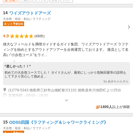
近隣駐車場あり（無料）20台 当日お近くに来られましたら現地携帯：080-9161-8959へ電話ください
14
ワイズアウトドアーズ
大歩危・祖谷・剣山／ラフティング
ネット予約OK
4.9
(49件)
雄大なフィールドを満喫ガイドするガイド集団、ワイズアウトドアーズ ラフテ
ィングを始めとするアウトドアツアーを企画運営しております。 激流として名
高い”小歩危コース”をライ...
“楽しかった！！”
初めての大歩危コースでした！ ガイドさんが、最初にしっかり危険回避等の説明も
して下さり安心して挑めま...
by あみちゃんさん
(1)779-5343 徳島県三好市山城町柴川1101 徳島道井川池田ICより25分
営業時間：09:00～19:00
専用駐車場あり（無料）10台
1400人
以上が体験
15
ODSS四国《ラフティング＆シャワークライミング》
大歩危・祖谷・剣山／ラフティング