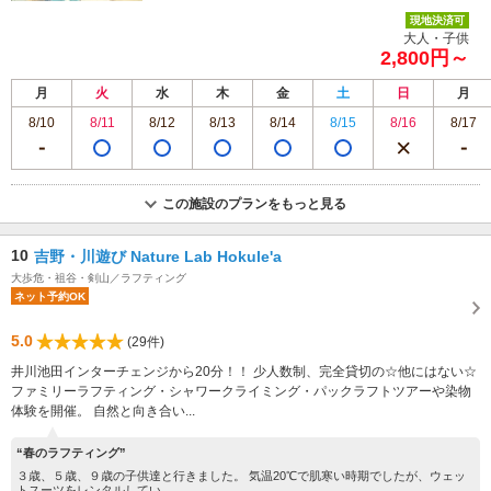
現地決済可
大人・子供
2,800円～
月
火
水
木
金
土
日
月
8/10
8/11
8/12
8/13
8/14
8/15
8/16
8/17
この施設のプランをもっと見る
10
吉野・川遊び Nature Lab Hokule'a
大歩危・祖谷・剣山／ラフティング
ネット予約OK
5.0
(29件)
井川池田インターチェンジから20分！！ 少人数制、完全貸切の☆他にはない☆
ファミリーラフティング・シャワークライミング・パックラフトツアーや染物
体験を開催。 自然と向き合い...
“春のラフティング”
３歳、５歳、９歳の子供達と行きました。 気温20℃で肌寒い時期でしたが、ウェッ
トスーツをレンタルしてい...