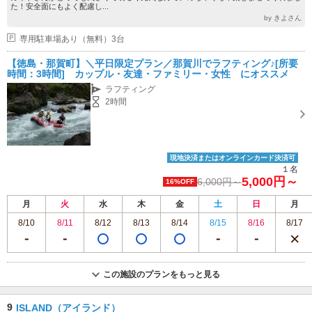
た！安全面にもよく配慮し...
by きよさん
専用駐車場あり（無料）3台
【徳島・那賀町】＼平日限定プラン／那賀川でラフティング♪[所要
時間：3時間] カップル・友達・ファミリー・女性 にオススメ
ラフティング
2時間
現地決済またはオンラインカード決済可
１名
5,000円～
6,000円～
16%OFF
月
火
水
木
金
土
日
月
8/10
8/11
8/12
8/13
8/14
8/15
8/16
8/17
この施設のプランをもっと見る
9
ISLAND（アイランド）