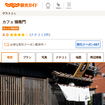
ゲスト
さん
カフェ 猫衛門
ネット予約OK
4.0
(
クチコミ2件
)
お得な割引クーポン配布中！
割引クーポンGET
概要
プラン
写真
クチ
コミ
地図
周辺
情報