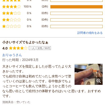
やや満足
100％
(2件)
普通
0％
(0件)
やや不満
0％
(0件)
不満
0％
(0件)
訪問者の傾向をみる
小さいサイズでもよかったなぁ
4.0
一人
女性／50代
おりゅうさん
行った時期：2024年3月
大きいサイズを指定しましたが思ってたより大
きかったです。
でも絵付け自体は初めてだったし水性ペンで塗
っていくのは楽しかったです。谷中散歩でちょ
っとコーヒーでも飲んで休憩しようかと思うの
なら思い出として絵付けの体験するのはいいと思います。おすすめ
です。
混雑具合
：
空いていた