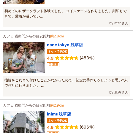
初めてのレザークラフト体験でした。 コインケースを作りました。刻印もで
きて、愛着が沸いてい...
by mzhさん
カフェ 猫衛門からの目安距離
約2.8km
nane tokyo 浅草店
ネット予約OK
(483件)
4.9
王道
指輪をこれまで付けたことがなかったので、記念に手作りをしようと思い2人
で作りに行きました。 ...
by 直弥さん
カフェ 猫衛門からの目安距離
約2.9km
inimu浅草店
ネット予約OK
(696件)
4.9