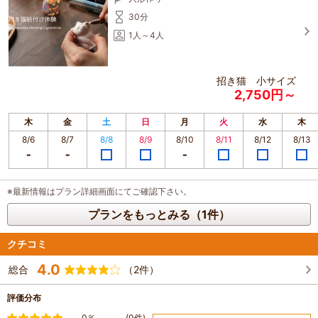
30分
1人～4人
招き猫 小サイズ
2,750円～
木
金
土
日
月
火
水
木
8/6
8/7
8/8
8/9
8/10
8/11
8/12
8/13
※最新情報はプラン詳細画面にてご確認下さい。
プランをもっとみる（1件）
クチコミ
4.0
総合
（2件）
評価分布
満足
0％
(0件)