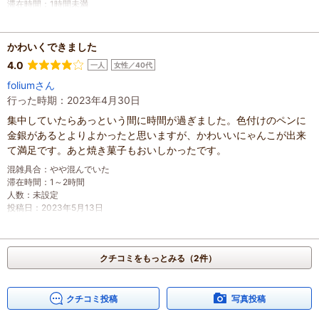
滞在時間
：
1時間未満
人数
：
未設定
投稿日
：
2024年3月10日
かわいくできました
4.0
一人
女性／40代
foliumさん
行った時期：2023年4月30日
集中していたらあっという間に時間が過ぎました。色付けのペンに
金銀があるとよりよかったと思いますが、かわいいにゃんこが出来
て満足です。あと焼き菓子もおいしかったです。
混雑具合
：
やや混んでいた
滞在時間
：
1～2時間
人数
：
未設定
投稿日
：
2023年5月13日
クチコミをもっとみる（2件）
クチコミ投稿
写真投稿