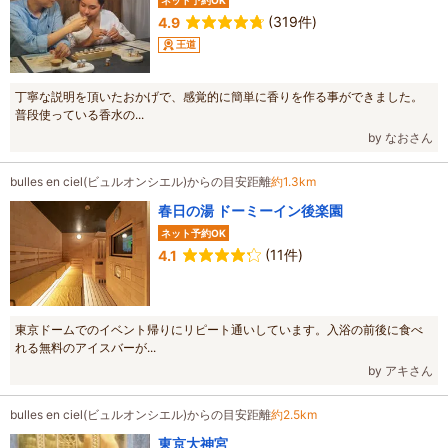
ネット予約OK
(319件)
4.9
王道
丁寧な説明を頂いたおかげで、感覚的に簡単に香りを作る事ができました。
普段使っている香水の...
by なおさん
bulles en ciel(ビュルオンシエル)からの目安距離
約1.3km
春日の湯 ドーミーイン後楽園
ネット予約OK
(11件)
4.1
東京ドームでのイベント帰りにリピート通いしています。入浴の前後に食べ
れる無料のアイスバーが...
by アキさん
bulles en ciel(ビュルオンシエル)からの目安距離
約2.5km
東京大神宮