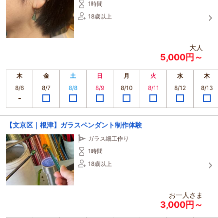
1時間
18歳以上
大人
5,000円～
木
金
土
日
月
火
水
木
8/6
8/7
8/8
8/9
8/10
8/11
8/12
8/13
【文京区｜根津】ガラスペンダント制作体験
ガラス細工作り
1時間
18歳以上
お一人さま
3,000円～