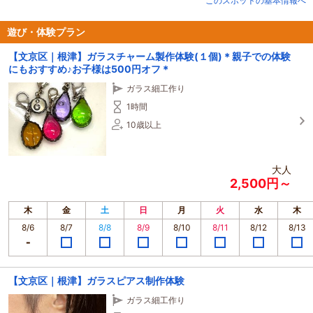
このスポットの基本情報へ
体験では、こちらで用意した枠をお好きな形に整え、お好きな色のガラスを溶
かして枠に流し込むという作業をしていただきます。
遊び・体験プラン
冷えて固まったガラスをお好みのアクセサリーにしてお渡しします（所要時間
【文京区｜根津】ガラスチャーム製作体験(１個)＊親子での体験
約1時間）。
にもおすすめ♪お子様は500円オフ＊
ガラス細工作り
1時間
10歳以上
大人
2,500円～
木
金
土
日
月
火
水
木
8/6
8/7
8/8
8/9
8/10
8/11
8/12
8/13
【文京区｜根津】ガラスピアス制作体験
ガラス細工作り