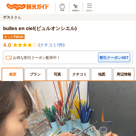
ゲスト
さん
bulles en ciel(ビュルオンシエル)
ネット予約OK
4.0
(
クチコミ1件
)
お得な割引クーポン配布中！
割引クーポンGET
概要
プラン
写真
クチ
コミ
地図
周辺
情報