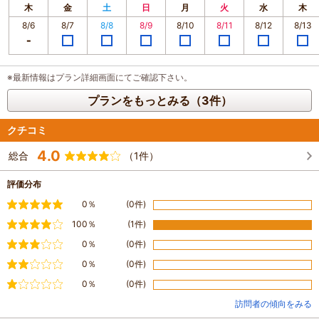
木
金
土
日
月
火
水
木
8/6
8/7
8/8
8/9
8/10
8/11
8/12
8/13
※最新情報はプラン詳細画面にてご確認下さい。
プランをもっとみる（3件）
クチコミ
4.0
総合
（1件）
評価分布
満足
0％
(0件)
やや満足
100％
(1件)
普通
0％
(0件)
やや不満
0％
(0件)
不満
0％
(0件)
訪問者の傾向をみる