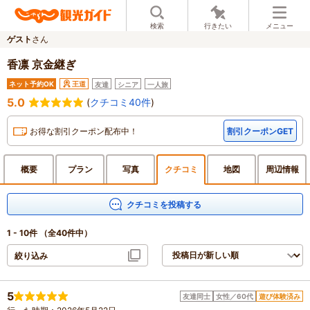
検索
行きたい
メニュー
ゲスト
さん
香凛 京金継ぎ
ネット予約OK
王道
友達
シニア
一人旅
5.0
(
クチコミ40件
)
お得な割引クーポン配布中！
割引クーポンGET
概要
プラン
写真
クチ
コミ
地図
周辺
情報
クチコミを投稿する
1 - 10件
（全40件中）
絞り込み
5
友達同士
女性／60代
遊び体験済み