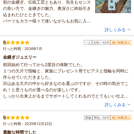
初の金継ぎ。伝統工芸ともあり、先生もセンス
の良い方で、金継ぎの魅力、奥深さに終始引き
込まれたひとときでした。
パーツもカラー様々で迷いながらもお気に入り
の一品。
投稿者：
あこさん
詳しくみる
旅の思い出となりました。
混雑具合：普通
お子様からご高齢の方でもできるのも魅力でし
滞在時間：1～2時間
5
一人
女性／40代
遊び体験済み
人数：2人
た。
行った時期：2026年1月
家族の内訳：お子様
月一回、通い色々作りたくなりました。
子供の年齢：13歳以上
金継ぎジュエリー
投稿日：2026年2月12日
前回始めて行ってから2度目の体験でした。
１つの欠片で指輪と、家族にプレゼント用でピアスと指輪を同時に
体験した高評価プラン
作らせていただきました。
ふたつのカケラを繋ぐ金継ぎアクセサリー！！四条河原町の
沢山ある欠片の中から好きなのを選ぶのですが、その時の気分でこ
町家で陶器のカケラの金継ぎアクセサリーを作ろう！お友達
れ！と思うものが選べるのが楽しいです。
と、親子で、カップルで、お一人様も大歓迎！京都観光にも
4,500円～
お一人さま
アクセス◎
しっかり出来上がるまでサポートしてくれるのでとてもいい仕上が
※最新のプラン内容はクチコミ投稿時と異なる場合があります。
りになりました。
予約時は必ずプラン詳細をご確認ください。
投稿者：
ともこさん
詳しくみる
ありがとうございました。
混雑具合：空いていた
滞在時間：1時間未満
5
家族
男性／50代
遊び体験済み
投稿日：2026年1月25日
行った時期：2025年12月22日
体験した高評価プラン
素敵な時間でした