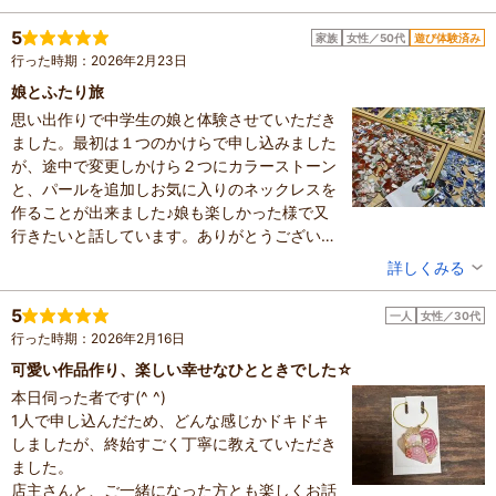
人数：2人
投稿日：2026年3月25日
5
家族
女性／50代
遊び体験済み
行った時期：2026年2月23日
体験した高評価プラン
娘とふたり旅
ふたつのカケラを繋ぐ金継ぎアクセサリー！！四条河原町の
町家で陶器のカケラの金継ぎアクセサリーを作ろう！お友達
思い出作りで中学生の娘と体験させていただき
と、親子で、カップルで、お一人様も大歓迎！京都観光にも
4,500円～
ました。最初は１つのかけらで申し込みました
お一人さま
アクセス◎
が、途中で変更しかけら２つにカラーストーン
※最新のプラン内容はクチコミ投稿時と異なる場合があります。
予約時は必ずプラン詳細をご確認ください。
と、パールを追加しお気に入りのネックレスを
作ることが出来ました♪娘も楽しかった様で又
行きたいと話しています。ありがとうございま
した。
投稿者：
結椛さん
詳しくみる
混雑具合：普通
滞在時間：1～2時間
5
一人
女性／30代
人数：2人
行った時期：2026年2月16日
家族の内訳：お子様
子供の年齢：13歳以上
可愛い作品作り、楽しい幸せなひとときでした☆
投稿日：2026年2月28日
本日伺った者です(^ ^)
1人で申し込んだため、どんな感じかドキドキ
体験した高評価プラン
しましたが、終始すごく丁寧に教えていただき
ひとつのカケラから作る金継ぎアクセサリー！！四条河原町
ました。
の町家で陶器のカケラの金継ぎアクセサリーを作ろう！お友
店主さんと、ご一緒になった方とも楽しくお話
達と、親子で、カップルで、お一人様も大歓迎！京都観光に