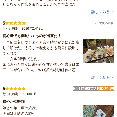
3,900円～
お一人さま
もアクセス◎
ししながら作業を進めることができ本当に楽し
※最新のプラン内容はクチコミ投稿時と異なる場合があります。
い時間でした。
予約時は必ずプラン詳細をご確認ください。
投稿者：
ななみさん
詳しくみる
可愛い色合い、盛り盛りのが大好き！という私
混雑具合：やや空いていた
のワガママも聞いて頂き(^_^;)、
滞在時間：1～2時間
5
一人
女性／40代
投稿日：2026年2月16日
大満足の作品に仕上がりました！
行った時期：2026年2月12日
長く大切にさせていただきます。
初心者でも満足いくものが出来た！
思い出に残る、冬の楽しい1日となりました。
早めに着いてしまうと言う時間変更にも対応
友人にも自信を持っておすすめしたいです♪
して頂けた。うるしの歴史とかも簡単に説明し
是非また、違う作品を作りに伺いたいです！
てくれて
本当にありがとうございました。
トータル2時間でした。
気に入った物が出来たのですが強いて言えばエ
アコンが付いていないので終わる頃は体の芯か
ら冷えてしばらくめっちゃ寒かったです。
投稿者：
snowbellさん
詳しくみる
混雑具合：やや空いていた
滞在時間：1～2時間
5
家族
女性／40代
遊び体験済み
設備の有無：トイレ
行った時期：2026年1月
投稿日：2026年2月13日
穏やかな時間
娘との年一度の旅行。
今回は金継ぎの旅へ…