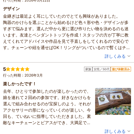
行った時期：2026年5月22日
デザイン
金継ぎは最近よく耳にしていたのでとても興味がありました。
陶器のかけらを選ぶことから始めるけど色々形や色・デザインが多
すぎて悩みます。選んだ中から更に選び作りたい物を決めるのも迷
います。友達とペンダントトップを作成！スタッフの方が丁寧に教
えてくれてアドバイスや作品を見て手直しをしてくれるので安心で
す。チェーンや紐を通せばOK！リングがついているので暫くはチャ
ームとしてカバンにつけています。
投稿者：
チャンプさん
詳しくみる
次回は小さいかけらでイヤリングをつくろうかな？それともブレス
混雑具合：普通
レットにしようか？今から楽しみです
滞在時間：2～3時間
5
家族
女性／50代
遊び体験済み
人数：2人
行った時期：2026年3月
投稿日：2026年5月25日
楽しかったです！
体験した高評価プラン
去年、ひとりで参加したのが楽しかったので、
ひとつのカケラから作る金継ぎアクセサリー！！四条河原町
娘を連れて２回めの参加です。好きなかけらを
の町家で陶器のカケラの金継ぎアクセサリーを作ろう！お友
選んで組み合わせるのが宝探しのよう。それが
達と、親子で、カップルで、お一人様も大歓迎！京都観光に
3,900円～
お一人さま
アクセサリーの形になっていくのが楽しい。今
もアクセス◎
※最新のプラン内容はクチコミ投稿時と異なる場合があります。
回も、ていねいに指導していただきました。素
予約時は必ずプラン詳細をご確認ください。
敵なキーチェーンとピアスができ、大満足で
す。また参加したいです。
投稿者：
メグミさん
詳しくみる