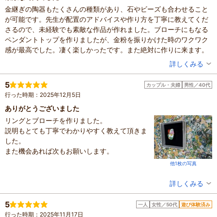
ひとつのカケラから作る金継ぎアクセサリー！！四条河原町
金継ぎの陶器もたくさんの種類があり、石やビーズも合わせること
の町家で陶器のカケラの金継ぎアクセサリーを作ろう！お友
が可能です。先生が配置のアドバイスや作り方を丁寧に教えてくだ
達と、親子で、カップルで、お一人様も大歓迎！京都観光に
3,900円～
お一人さま
さるので、未経験でも素敵な作品が作れました。ブローチにもなる
もアクセス◎
※最新のプラン内容はクチコミ投稿時と異なる場合があります。
ペンダントトップを作りましたが、金粉を振りかけた時のワクワク
予約時は必ずプラン詳細をご確認ください。
感が最高でした。凄く楽しかったです。また絶対に作りに来ます。
投稿者：
ふさん
詳しくみる
混雑具合：空いていた
滞在時間：1～2時間
5
カップル・夫婦
男性／40代
人数：2人
行った時期：2025年12月5日
家族の内訳：その他
設備の有無：トイレ、休憩所
ありがとうございました
投稿日：2025年12月30日
リングとブローチを作りました。
説明もとても丁寧でわかりやすく教えて頂きま
体験した高評価プラン
した。
ひとつのカケラから作る金継ぎアクセサリー！！四条河原町
また機会あれば次もお願いします。
の町家で陶器のカケラの金継ぎアクセサリーを作ろう！お友
達と、親子で、カップルで、お一人様も大歓迎！京都観光に
他1枚の写真
3,900円～
お一人さま
もアクセス◎
※最新のプラン内容はクチコミ投稿時と異なる場合があります。
投稿者：
たかのりさん
詳しくみる
予約時は必ずプラン詳細をご確認ください。
混雑具合：普通
滞在時間：1～2時間
5
一人
女性／50代
遊び体験済み
投稿日：2025年12月5日
行った時期：2025年11月17日