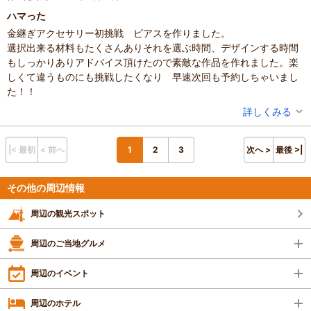
ハマった
金継ぎアクセサリー初挑戦 ピアスを作りました。
選択出来る材料もたくさんありそれを選ぶ時間、デザインする時間
もしっかりありアドバイス頂けたので素敵な作品を作れました。楽
しくて違うものにも挑戦したくなり 早速次回も予約しちゃいまし
た！！
投稿者：
のりpさん
詳しくみる
混雑具合：普通
滞在時間：1～2時間
設備の有無：トイレ
|< 最初
< 前へ
1
2
3
次へ >
最後 >|
投稿日：2025年11月18日
体験した高評価プラン
その他の周辺情報
ふたつのカケラを繋ぐ金継ぎアクセサリー！！四条河原町の
周辺の観光スポット
町家で陶器のカケラの金継ぎアクセサリーを作ろう！お友達
と、親子で、カップルで、お一人様も大歓迎！京都観光にも
4,500円～
お一人さま
アクセス◎
周辺のご当地グルメ
※最新のプラン内容はクチコミ投稿時と異なる場合があります。
予約時は必ずプラン詳細をご確認ください。
周辺のイベント
周辺のホテル