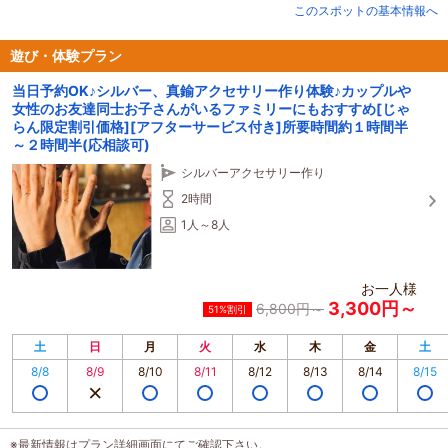
このスポットの基本情報へ
デートや記念日、旅行の思い出づくりにぴったり！
初めてでもスタッフが丁寧にサポートするので安心です。
オーダーメイドとオリジナルアクセサリーを手がけるお店が運営する体験だか
遊び・体験プラン
ら品質◎
当日予約OK♪シルバー、真鍮アクセサリー作り体験♪カップルや
女性のお友達同士お子さんがいるファミリーにもおすすめ[じゃ
完成品は当日お持ち帰りOK！
らん限定割引価格][アフターサービス付き]所要時間約１時間半
サイズ直し(１回)・購入後の磨きも無料対応。
～２時間半(応相談可)
＼体験後は記念撮影サービスあり／データもその場でお渡しOK！
シルバーアクセサリー作り
世界にひとつのペアアクセサリーを一緒に作りませんか？
******************************************************************
2時間
【主要な観光地からアクセス良好】
1人～8人
観光途中に気軽に立ち寄れる体験スポット♪
・最寄り駅：西大分駅より徒歩５分
・大分駅から 車：約１０分
お一人様
・別府駅から 車：約１６分
3,300円～
・由布院駅から車：約４６分
6,800円～
51%割引
******************************************************************
・「高崎山自然動物園」まで車で約８分
土
日
月
火
水
木
金
土
・ 大分マリーンパレス水族館「うみたまご」まで車で約７分
8/8
8/9
8/10
8/11
8/12
8/13
8/14
8/15
・「別府温泉」まで車で約１８分
・「別府地獄」まで車で約３０分
・「別府温泉 杉乃井ホテル」まで車で約２６分
・「ガハマテラス」まで車で２５分
※最新情報はプラン詳細画面にてご確認下さい。