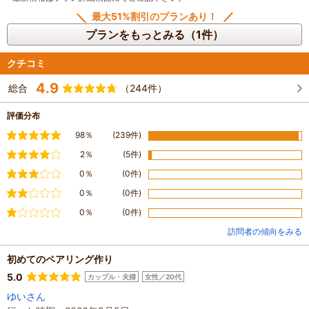
・「潮騒の宿 晴海」まで車で２４分
・とり天発祥の地「レストラン東洋軒」まで車で約１９分
最大51%割引のプランあり！
・「宇佐神宮」まで車で約５８分
プランをもっとみる（1件）
・「昭和ロマン蔵 豊後高田市」まで車で約１時間
・「由布院温泉」まで車で約５０分
クチコミ
・「亀の井別荘」まで車で約５４分
・「金鱗湖」まで車で約４６分
4.9
総合
（244件）
・「臼杵石仏（石仏磨崖仏）」まで３５分
・「九重“夢”大吊橋」まで車で約１時間
・「久住高原」まで車で約１時間１１分
評価分布
・「原尻の滝」まで車で約１時間
満足
98％
(239件)
******************************************************************
ご予約が取れない場合やお問い合わせは
やや満足
2％
(5件)
こちらの番号までお気軽にご連絡ください。
普通
0％
(0件)
097-507-2066（営業時間：8:30～18:00）
時間外はlnstagramのDMでも受付中！
やや不満
0％
(0件)
@atelier_favor_official
不満
0％
(0件)
ただし、対応できない場合は翌営業日にご返信させていただくことがありま
す。ご了承ください。
訪問者の傾向をみる
初めてのペアリング作り
5.0
カップル・夫婦
女性／20代
ゆいさん