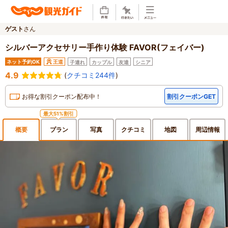
ゲスト
さん
シルバーアクセサリー手作り体験 FAVOR(フェイバー)
ネット予約OK
王道
子連れ
カップル
友達
シニア
4.9
(
クチコミ244件
)
お得な割引クーポン配布中！
割引クーポンGET
最大51%割引
概要
プラン
写真
クチ
コミ
地図
周辺
情報