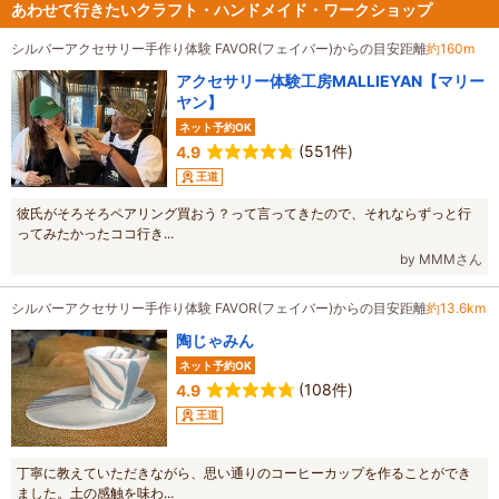
あわせて行きたいクラフト・ハンドメイド・ワークショップ
シルバーアクセサリー手作り体験 FAVOR(フェイバー)からの目安距離
約160m
アクセサリー体験工房MALLIEYAN【マリー
ヤン】
ネット予約OK
(551件)
4.9
王道
彼氏がそろそろペアリング買おう？って言ってきたので、それならずっと行
ってみたかったココ行き...
by MMMさん
シルバーアクセサリー手作り体験 FAVOR(フェイバー)からの目安距離
約13.6km
陶じゃみん
ネット予約OK
(108件)
4.9
王道
丁寧に教えていただきながら、思い通りのコーヒーカップを作ることができ
ました。土の感触を味わ...