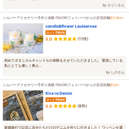
by エリンさん
シルバーアクセサリー手作り体験 FAVOR(フェイバー)からの目安距離
約1.5km
candle&flower Laulearose
ネット予約OK
(11件)
5.0
初めてボタニカルキャンドルの体験をさせていただきました。 緊張している
私にとても優しく教え...
by しのさん
シルバーアクセサリー手作り体験 FAVOR(フェイバー)からの目安距離
約2m
Kira re:Denim
ネット予約OK
(8件)
5.0
新婚旅行で記念に自分たちだけのデニムを作りに行きました！ ワッペンを選