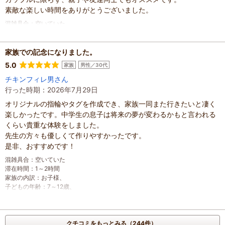
素敵な楽しい時間をありがとうございました。
混雑具合
：
空いていた
滞在時間
：
1～2時間
家族の内訳
：
お子様、
子どもの年齢
：
13歳以上
家族での記念になりました。
人数
：
3人～5人
5.0
家族
男性／30代
投稿日
：
2026年7月31日
チキンフィレ男さん
行った時期：2026年7月29日
オリジナルの指輪やタグを作成でき、家族一同また行きたいと凄く
楽しかったです。中学生の息子は将来の夢が変わるかもと言われる
くらい貴重な体験をしました。
先生の方々も優しくて作りやすかったです。
是非、おすすめです！
混雑具合
：
空いていた
滞在時間
：
1～2時間
家族の内訳
：
お子様、
子どもの年齢
：
7～12歳、
人数
：
3人～5人
投稿日
：
2026年7月30日
クチコミをもっとみる（244件）