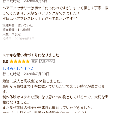
行った時期：2026年8月5日
ペアアクセサリーは初めてだったのですが、すごく優しく丁寧に教
えてくださり、素敵なペアリングができました！
次回はペアブレスレットも作ってみたいです^_^
混雑具合
：
空いていた
滞在時間
：
1～2時間
人数
：
未設定
投稿日
：
2026年8月5日
ステキな思い出づくりになりました
5.0
家族
女性／50代
ちりめんしらすさん
行った時期：2026年7月30日
娘達（成人と高校生)と体験しました。
最初から最後まで丁寧に教えていただけて楽しい時間が過ごせま
す。
制作体験がステキな形になり思い出の物として残るので、大切な宝
物になりました。
また制作体験の様子や完成時も撮影していただきました。
カップルに限らず、親子や友達同士でもオススメです。