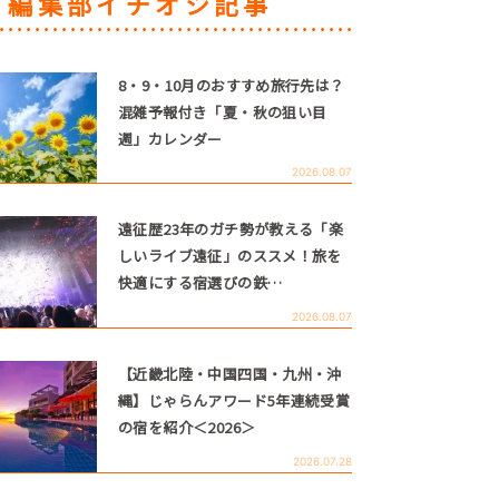
編集部イチオシ記事
8・9・10月のおすすめ旅行先は？
混雑予報付き「夏・秋の狙い目
週」カレンダー
2026.08.07
遠征歴23年のガチ勢が教える「楽
しいライブ遠征」のススメ！旅を
快適にする宿選びの鉄…
2026.08.07
【近畿北陸・中国四国・九州・沖
縄】じゃらんアワード5年連続受賞
の宿を紹介＜2026＞
2026.07.28