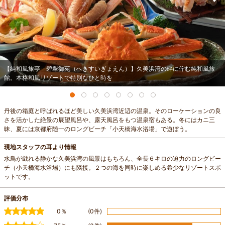
【純和風旅亭 碧翠御苑（へきすいぎょえん）】久美浜湾の畔に佇む純和風旅
館。本格和風リゾートで特別なひと時を
丹後の箱庭と呼ばれるほど美しい久美浜湾近辺の温泉。そのローケーションの良
さを活かした絶景の展望風呂や、露天風呂をもつ温泉宿もある。冬にはカニ三
昧、夏には京都府随一のロングビーチ「小天橋海水浴場」で遊ぼう。
現地スタッフの耳より情報
水鳥が戯れる静かな久美浜湾の風景はもちろん、全長６キロの迫力のロングビー
チ（小天橋海水浴場）にも隣接。２つの海を同時に楽しめる希少なリゾートスポ
ットです。
評価分布
0％
(0件)