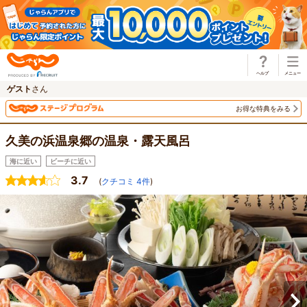
じゃらん
ゲスト
さん
お得な特典をみる
久美の浜温泉郷の温泉・露天風呂
海に近い
ビーチに近い
3.7
(
クチコミ
4
件
)