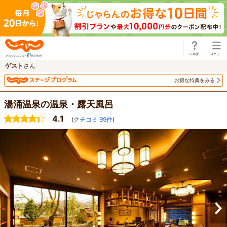
じゃらん
ゲスト
さん
お得な特典をみる
湯涌温泉の温泉・露天風呂
4.1
(
クチコミ
95
件
)