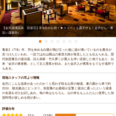
【金沢湯涌温泉 百楽荘】8-9月がお得！★スイートも露天付も！金沢から一番
近い温泉街♪
養老2（718）年、羽を休める白鷺が飛び立った後に湯が湧いているのを農夫が
見つけたといわれ、一説では白山開山の泰澄大師が発見したとも伝えられる。歴
代加賀藩主の湯治湯。詩人画家・竹久夢二が愛人を伴い逗留した地でもあり、以
来「金沢の奥座敷」として文人墨客が好み、また金沢人が賓客をもてなす場所で
もある。
現地スタッフの耳より情報
金沢にこんな温泉があったのか！と思わず唸る山里の秘湯。兼六園から車で約
20分、観光拠点にピッタリ。加賀藩のお殿様が足繁く湯治に通ったという湯涌
の名湯をぜひお試しあれ。海の幸はもちろん、山の幸をもふんだんに使用した加
賀料理が楽しめる宿が多い。
評価分布
35％
(33件)