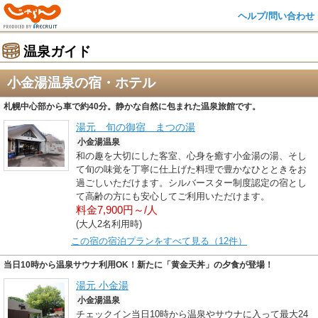
ヘルプ/問い合わせ
温泉ガイド
小金湯温泉の宿・ホテル
札幌中心部から車で約40分。静かな自然に包まれた温泉旅館です。
湯元 旬の御宿 まつの湯
小金湯温泉
和の趣を大切にした客室、心身を癒す小金湯の湯、そし
て旬の味覚を丁寧に仕上げた料理で豊かなひとときをお
過ごしいただけます。シルバースター制度認定の宿とし
て高齢の方にも安心してご利用いただけます。
料金7,900円～/人
(大人2名利用時)
この宿の宿泊プランをすべて見る（12件）
当日10時から温泉サウナ利用OK！新たに「黄金天丼」の夕食が登場！
湯元 小金湯
小金湯温泉
チェックイン当日10時から温泉やサウナに入って最大24