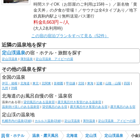
時間ステイOK（お部屋のご利用は15時～）／新名物「黄
金天丼」の夕食が登場！／サウナは全4タイプあり／地下
鉄真駒内駅より無料送迎バス運行
料金8,663円～/人
(大人2名利用時)
この宿の宿泊プランをすべて見る（52件）
近隣の温泉地を探す
定山渓温泉
の宿・ホテル・旅館を探す
定山渓温泉
|
薄別温泉
|
定山渓温泉 アイビーの湯
その他の温泉を探す
全国の温泉
伊豆・箱根
|
北海道
|
東北
|
北関東
|
首都圏
|
甲信越
|
北陸
|
東海
|
近畿
|
山陰・山陽
|
四国
|
九州
|
沖縄
北海道のお風呂自慢の宿・温泉宿
温泉のある宿 |
貸切風呂のある温泉宿
|
露天風呂付き客室のある温泉宿
|
温泉掛け流しのある温泉宿
|
貸切風呂のある宿
|
露天風呂付き客室のある宿
|
露天風呂のある宿
定山渓の温泉地
札幌市内の温泉(詳細)
|
カルルス温泉(詳細)
|
定山渓温泉
|
薄別温泉
|
定山渓温泉 アイビーの湯
宿・ホテル
温泉・露天風呂
北海道
定山渓
定山渓温泉
小金