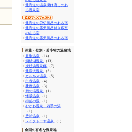
北海道の温泉掛け流しのあ
る温泉宿
北海道の貸切風呂のある宿
北海道の露天風呂付き客室
のある宿
北海道の露天風呂のある宿
洞爺・登別・苫小牧の温泉地
登別温泉
（14）
洞爺湖温泉
（13）
虎杖浜温泉郷
（7）
北湯沢温泉
（5）
カルルス温泉
（5）
白老温泉
（4）
壮瞥温泉
（3）
鶴の湯温泉
（1）
蟠渓温泉
（1）
樽前の湯
（1）
むかわ温泉 四季の湯
（1）
豊浦温泉
（1）
レイクトーヤ温泉
（1）
全国の有名な温泉地