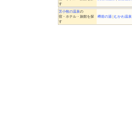
す
苫小牧の温泉
の
宿・ホテル・旅館を探
樽前の湯
|
むかわ温泉
す