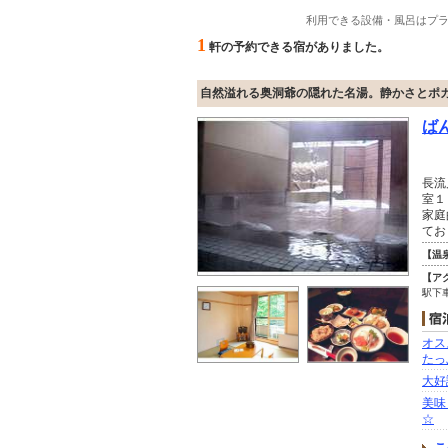
利用できる設備・風呂はプ
1
軒の予約できる宿がありました。
自然溢れる奥洞爺の隠れた名湯。静かさとポ
ば
長流
室１
家庭
てお
【温
【ア
駅下
オス
たっ
大好
美味
☆
こ