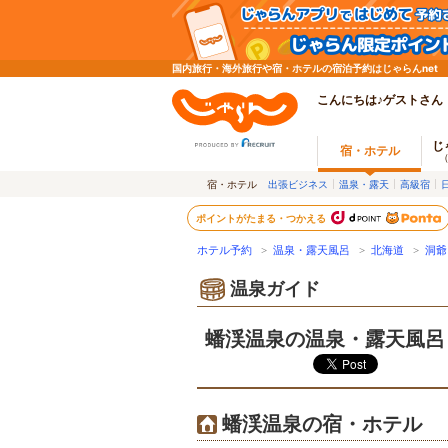
国内旅行・海外旅行や宿・ホテルの宿泊予約はじゃらんnet
こんにちは♪ゲストさん
じ
宿・ホテル
宿・ホテル
出張ビジネス
温泉・露天
高級宿
ポイントがたまる・つかえる
ホテル予約
>
温泉・露天風呂
>
北海道
>
洞爺
温泉ガイド
蟠渓温泉の温泉・露天風呂
蟠渓温泉の宿・ホテル