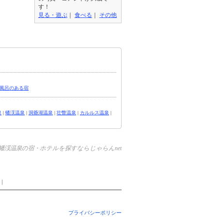
す！
見る・遊ぶ
｜
食べる
｜
その他
風呂のある宿
泉
|
蟠渓温泉
|
洞爺湖温泉
|
壮瞥温泉
|
カルルス温泉
|
蟠渓温泉の宿・ホテルを探すならじゃらんnet
｜
プライバシーポリシー