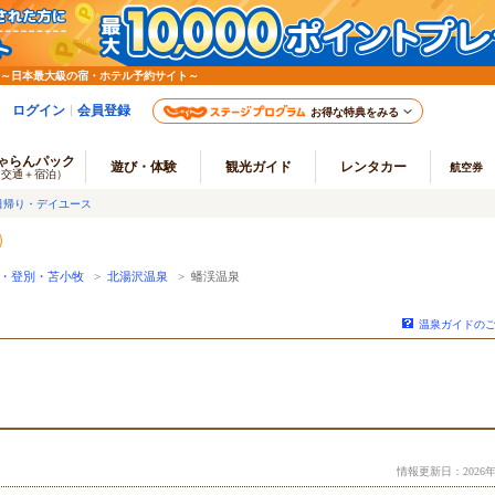
 ～日本最大級の宿・ホテル予約サイト～
ログイン
会員登録
お得な特典をみる
ゃらんパック
遊び・体験
観光ガイド
レンタカー
航空券
（交通＋宿泊）
日帰り・デイユース
・登別・苫小牧
>
北湯沢温泉
> 蟠渓温泉
温泉ガイドの
情報更新日：2026年