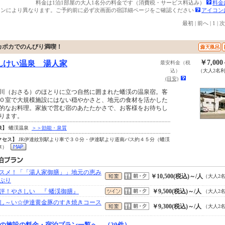
料金は1泊1部屋の大人1名分の料金です（消費税・サービス料込み）
料金
ランにより異なります。ご予約前に必ず次画面の宿詳細ページをご確認ください
アイコン
最初
|
前へ
|
1
|
次
カポカでのんびり満喫！
￥7,00
んけい温泉 湯人家
最安料金（税
込）
（大人2名
(目安)
川（おさる）のほとりに立つ自然に囲まれた蟠渓の温泉宿。客
０室で大規模施設にはない穏やかさと、地元の食材を活かした
的なお料理。家族で営む宿のあたたかさで、お客様をお待ちし
ります。
泉】
蟠渓温泉
＞＞効能・泉質
クセス】
JR伊達紋別駅より車で３０分・伊達駅より道南バス約４５分（蟠渓
車）
スメ！「「湯人家御膳」」地元の恵み
￥10,500(税込)～/人
（大人2
ぷり
評！やさしい 『 蟠渓御膳』
￥9,500(税込)～/人
（大人2
し～い☆伊達黄金豚のすき焼きコース
￥9,300(税込)～/人
（大人2
の施設の料金・宿泊プラン一覧へ （20件）