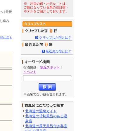
※「注目の宿・ホテル」とは、
ご覧になっている県の注目宿・
ホテルをご紹介しております。
へ
|
最後
お進み
0
クリップした宿とは？
先頭に戻る
0
最近見た宿とは？
宿泊施設
｜
観光スポット
｜
イベント
※温泉でない宿も含まれます。
北海道の温泉ガイド
北海道の貸切風呂のある温
泉宿
北海道の露天風呂付き客室
のある温泉宿