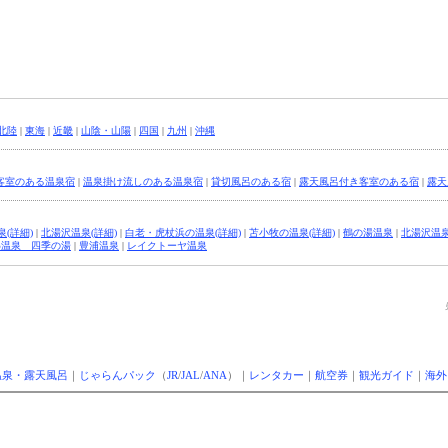
北陸
|
東海
|
近畿
|
山陰・山陽
|
四国
|
九州
|
沖縄
客室のある温泉宿
|
温泉掛け流しのある温泉宿
|
貸切風呂のある宿
|
露天風呂付き客室のある宿
|
露天
(詳細)
|
北湯沢温泉(詳細)
|
白老・虎杖浜の温泉(詳細)
|
苫小牧の温泉(詳細)
|
鶴の湯温泉
|
北湯沢温
わ温泉 四季の湯
|
豊浦温泉
|
レイクトーヤ温泉
温泉・露天風呂
｜
じゃらんパック
（
JR
/
JAL
/
ANA
）｜
レンタカー
｜
航空券
｜
観光ガイド
｜
海外