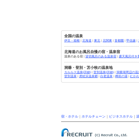
全国の温泉
伊豆・箱根
|
北海道
|
東北
|
北関東
|
首都圏
|
甲信越
|
北海道のお風呂自慢の宿・温泉宿
温泉のある宿 |
貸切風呂のある温泉宿
|
露天風呂付き
洞爺・登別・苫小牧の温泉地
カルルス温泉(詳細)
|
登別温泉(詳細)
|
洞爺湖周辺の温泉
登別温泉
|
虎杖浜温泉郷
|
白老温泉
|
樽前の湯
|
むか
宿・ホテル
｜
ホテルチェーン
｜
ビジネスホテル
｜