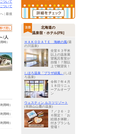
について
について
へ
|
最後
北海道の
温泉宿・ホテル[PR]
0～/人
ＨＡＫＯＤＡＴＥ 海峡の風
(湯
利用時）
の川温泉)
全室６３平米
以上の温泉展
望風呂客室が
自慢！７階以
上で眺望良！
しほろ温泉「プラザ緑風」
(しほ
ろ温泉)
令和７年４月
１８日リニュ
ーアルオープ
ン
ウェスティン ルスツリゾート
名利用時）
(羊蹄山山麓の温泉)
７／２６・２
名利用時）
６限定！「お
絵描き体験」
名利用時）
付きプランも
登場！