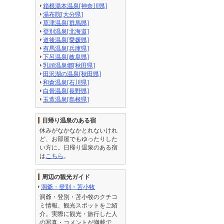
箱根湯本温泉[神奈川県]
湯布院[大分県]
草津温泉[群馬県]
登別温泉[北海道]
道後温泉[愛媛県]
有馬温泉[兵庫県]
下呂温泉[岐阜県]
乳頭温泉郷[秋田県]
田沢湖の温泉[秋田県]
和倉温泉[石川県]
白骨温泉[長野県]
玉造温泉[島根県]
日帰り温泉のある宿
休みがなかなかとれないけれ
ど、お部屋でもゆったりした
い方に。日帰り温泉のある宿
は
こちら
。
周辺の観光ガイド
洞爺・登別・苫小牧
洞爺・登別・苫小牧のクチコ
ミ情報、観光スポットをご紹
介。実際に観光・旅行した人
の写真・コメントが満載で