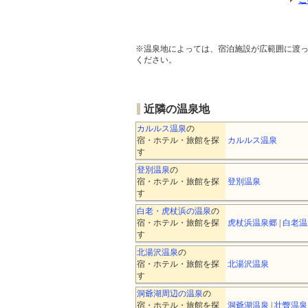
※温泉地によっては、宿泊施設が広範囲に渡
ください。
近隣の温泉地
カルルス温泉
の
宿・ホテル・旅館を探
カルルス温泉
す
登別温泉
の
宿・ホテル・旅館を探
登別温泉
す
白老・虎杖浜の温泉
の
宿・ホテル・旅館を探
虎杖浜温泉郷
|
白老温
す
北湯沢温泉
の
宿・ホテル・旅館を探
北湯沢温泉
す
洞爺湖周辺の温泉
の
宿・ホテル・旅館を探
洞爺湖温泉
|
壮瞥温