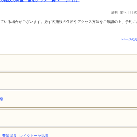
最初
|
前へ
|
1
|
次
っている場合がございます。必ず各施設の住所やアクセス方法をご確認の上、予約に
↑ページの
泉
泉
|
豊浦温泉
|
レイクトーヤ温泉