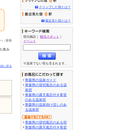
0
クリップした宿とは？
0
最近見た宿とは？
宿泊施設
｜
観光スポット
｜
へ
|
最後
イベント
お進み
※温泉でない宿も含まれます。
先頭に戻る
青森県の温泉ガイド
青森県の貸切風呂のある温
泉宿
青森県の露天風呂付き客室
のある温泉宿
青森県の温泉掛け流しのあ
る温泉宿
青森県の貸切風呂のある宿
青森県の露天風呂付き客室