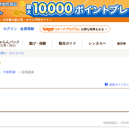
 ～日本最大級の宿・ホテル予約サイト～
ログイン
会員登録
お得な特典をみる
ゃらんパック
遊び・体験
観光ガイド
レンタカー
航空券
（交通＋宿泊）
日帰り・デイユース
>
十和田湖
> 谷地温泉
温泉ガイドの
情報更新日：2026年