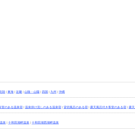
北陸
|
東海
|
近畿
|
山陰・山陽
|
四国
|
九州
|
沖縄
客室のある温泉宿
|
温泉掛け流しのある温泉宿
|
貸切風呂のある宿
|
露天風呂付き客室のある宿
|
露天
温泉
|
十和田湖畔温泉
|
十和田湖西湖畔温泉