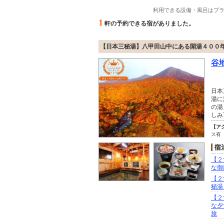
利用できる設備・風呂はプ
1
軒の予約できる宿がありました。
【日本三秘湯】八甲田山中にある開湯４００
谷
日本
湯に
の湯
しみ
【ア
ス有
【２
な御
【２
秘湯
【２
な夕
旅