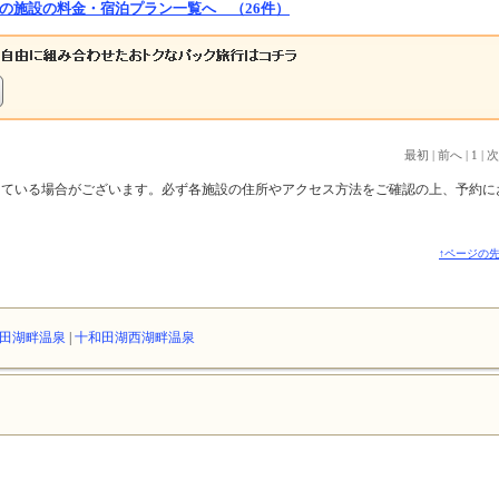
の施設の料金・宿泊プラン一覧へ （26件）
最初
|
前へ
|
1
|
次
っている場合がございます。必ず各施設の住所やアクセス方法をご確認の上、予約に
↑ページの
田湖畔温泉
|
十和田湖西湖畔温泉