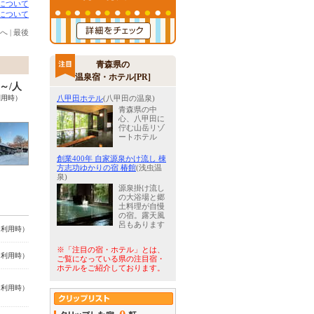
について
について
へ
|
最後
青森県の
温泉宿・ホテル[PR]
0～/人
利用時）
八甲田ホテル
(八甲田の温泉)
青森県の中
心、八甲田に
佇む山岳リゾ
ートホテル
創業400年 自家源泉かけ流し 棟
方志功ゆかりの宿 椿館
(浅虫温
泉)
源泉掛け流し
の大浴場と郷
土料理が自慢
の宿。露天風
呂もあります
名利用時）
※「注目の宿・ホテル」とは、
名利用時）
ご覧になっている県の注目宿・
ホテルをご紹介しております。
名利用時）