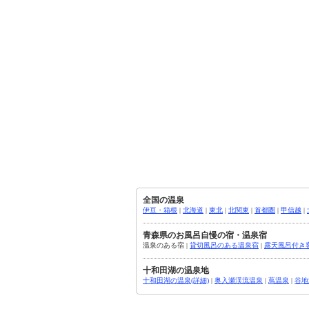
全国の温泉
伊豆・箱根
|
北海道
|
東北
|
北関東
|
首都圏
|
甲信越
|
青森県のお風呂自慢の宿・温泉宿
温泉のある宿 |
貸切風呂のある温泉宿
|
露天風呂付き
十和田湖の温泉地
十和田湖の温泉(詳細)
|
奥入瀬渓流温泉
|
蔦温泉
|
谷地