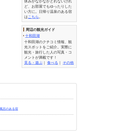
休みがなかなかとれないけれ
ど、お部屋でもゆったりした
い方に。日帰り温泉のある宿
は
こちら
。
周辺の観光ガイド
十和田湖
十和田湖のクチコミ情報、観
光スポットをご紹介。実際に
観光・旅行した人の写真・コ
メントが満載です！
見る・遊ぶ
｜
食べる
｜
その他
風呂のある宿