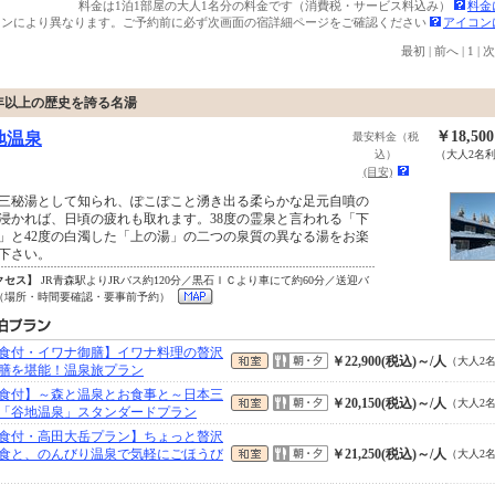
料金は1泊1部屋の大人1名分の料金です（消費税・サービス料込み）
料金
ランにより異なります。ご予約前に必ず次画面の宿詳細ページをご確認ください
アイコン
最初
|
前へ
|
1
|
次
年以上の歴史を誇る名湯
￥18,50
地温泉
最安料金（税
込）
（大人2名
(目安)
三秘湯として知られ、ぽこぽこと湧き出る柔らかな足元自噴の
浸かれば、日頃の疲れも取れます。38度の霊泉と言われる「下
」と42度の白濁した「上の湯」の二つの泉質の異なる湯をお楽
下さい。
クセス】
JR青森駅よりJRバス約120分／黒石ＩＣより車にて約60分／送迎バ
（場所・時間要確認・要事前予約）
食付・イワナ御膳】イワナ料理の贅沢
￥22,900(税込)～/人
（大人2
膳を堪能！温泉旅プラン
食付】～森と温泉とお食事と～日本三
￥20,150(税込)～/人
（大人2
「谷地温泉」スタンダードプラン
食付・高田大岳プラン】ちょっと贅沢
食と、のんびり温泉で気軽にごほうび
￥21,250(税込)～/人
（大人2