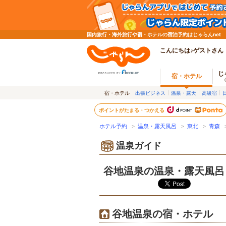
国内旅行・海外旅行や宿・ホテルの宿泊予約はじゃらんnet
こんにちは♪ゲストさん
じ
宿・ホテル
宿・ホテル
出張ビジネス
温泉・露天
高級宿
ポイントがたまる・つかえる
ホテル予約
>
温泉・露天風呂
>
東北
>
青森
温泉ガイド
谷地温泉の温泉・露天風呂
谷地温泉の宿・ホテル