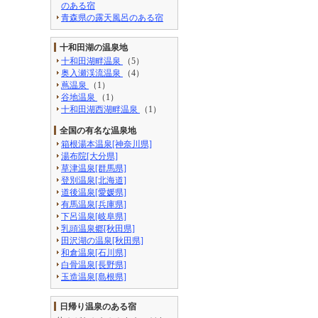
のある宿
青森県の露天風呂のある宿
十和田湖の温泉地
十和田湖畔温泉
（5）
奥入瀬渓流温泉
（4）
蔦温泉
（1）
谷地温泉
（1）
十和田湖西湖畔温泉
（1）
全国の有名な温泉地
箱根湯本温泉[神奈川県]
湯布院[大分県]
草津温泉[群馬県]
登別温泉[北海道]
道後温泉[愛媛県]
有馬温泉[兵庫県]
下呂温泉[岐阜県]
乳頭温泉郷[秋田県]
田沢湖の温泉[秋田県]
和倉温泉[石川県]
白骨温泉[長野県]
玉造温泉[島根県]
日帰り温泉のある宿