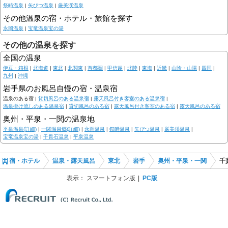
祭畤温泉
|
矢びつ温泉
|
厳美渓温泉
その他温泉の宿・ホテル・旅館を探す
永岡温泉
|
宝竜温泉宝の湯
その他の温泉を探す
全国の温泉
伊豆・箱根
|
北海道
|
東北
|
北関東
|
首都圏
|
甲信越
|
北陸
|
東海
|
近畿
|
山陰・山陽
|
四国
|
九州
|
沖縄
岩手県のお風呂自慢の宿・温泉宿
温泉のある宿 |
貸切風呂のある温泉宿
|
露天風呂付き客室のある温泉宿
|
温泉掛け流しのある温泉宿
|
貸切風呂のある宿
|
露天風呂付き客室のある宿
|
露天風呂のある宿
奥州・平泉・一関の温泉地
平泉温泉(詳細)
|
一関温泉郷(詳細)
|
永岡温泉
|
祭畤温泉
|
矢びつ温泉
|
厳美渓温泉
|
宝竜温泉宝の湯
|
千貫石温泉
|
平泉温泉
宿・ホテル
温泉・露天風呂
東北
岩手
奥州・平泉・一関
千
表示：
スマートフォン版
PC版