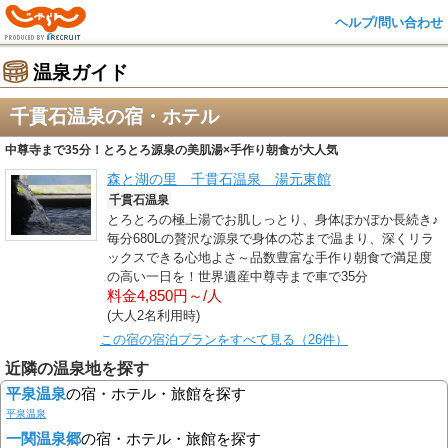
ヘルプ/問い合わせ
温泉ガイド
千貫石温泉の宿・ホテル
中尊寺まで35分！とろとろ源泉の美肌湯×手作り朝食が大人気
森と湖の里 千貫石温泉 湯元東館
千貫石温泉
とろとろの極上湯でお肌しっとり、身体ぽかぽか長続き♪
毎分680Lの贅沢な源泉で身体の芯まで温まり、深くリラ
ックスできる心地よさ～品数豊富な手作り朝食で満足度
の高い一日を！世界遺産中尊寺まで車で35分
料金4,850円～/人
(大人2名利用時)
この宿の宿泊プランをすべて見る（26件）
近隣の温泉地を探す
平泉温泉
の宿・ホテル・旅館を探す
平泉温泉
一関温泉郷
の宿・ホテル・旅館を探す