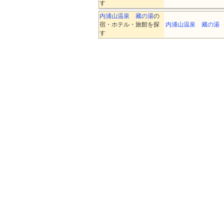
す
内浦山温泉 藏の湯
の
宿・ホテル・旅館を探
内浦山温泉 藏の湯
す