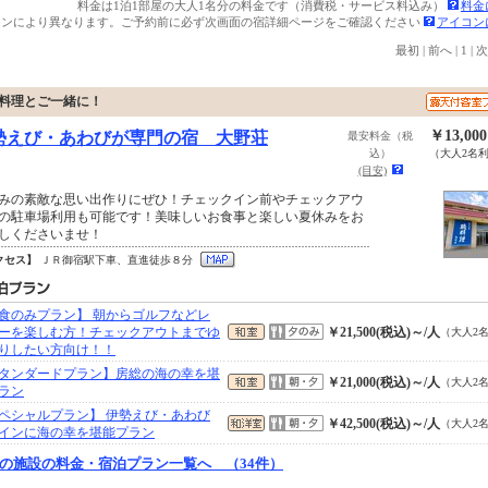
料金は1泊1部屋の大人1名分の料金です（消費税・サービス料込み）
料金
ランにより異なります。ご予約前に必ず次画面の宿詳細ページをご確認ください
アイコン
最初
|
前へ
|
1
|
次
料理とご一緒に！
￥13,00
勢えび・あわびが専門の宿 大野荘
最安料金（税
込）
（大人2名
(目安)
みの素敵な思い出作りにぜひ！チェックイン前やチェックアウ
の駐車場利用も可能です！美味しいお食事と楽しい夏休みをお
しくださいませ！
クセス】
ＪＲ御宿駅下車、直進徒歩８分
食のみプラン】 朝からゴルフなどレ
ーを楽しむ方！チェックアウトまでゆ
￥21,500(税込)～/人
（大人2
りしたい方向け！！
タンダードプラン】房総の海の幸を堪
￥21,000(税込)～/人
（大人2
ラン
ペシャルプラン】 伊勢えび・あわび
￥42,500(税込)～/人
（大人2
インに海の幸を堪能プラン
の施設の料金・宿泊プラン一覧へ （34件）