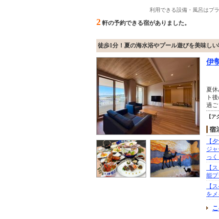
利用できる設備・風呂はプ
2
軒の予約できる宿がありました。
徒歩1分！夏の海水浴やプール遊びを美味しい
伊
夏休
ト後
過ご
【ア
【夕
ジャ
っく
【ス
能プ
【ス
をメ
こ