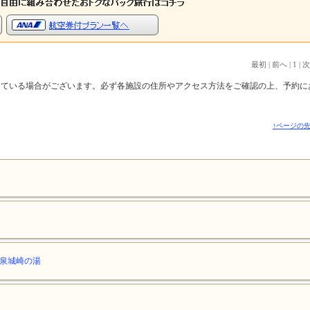
最初
|
前へ
|
1
|
次
っている場合がございます。必ず各施設の住所やアクセス方法をご確認の上、予約に
↑ページの
泉城崎の湯