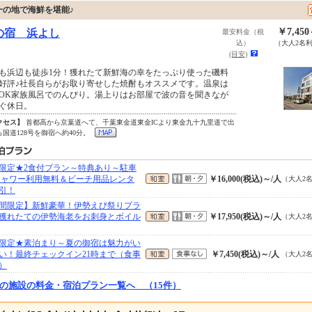
の地で海鮮を堪能♪
￥7,45
の宿 浜よし
最安料金（税
込）
（大人2名
(目安)
も浜辺も徒歩1分！獲れたて新鮮海の幸をたっぷり使った磯料
好評♪社長自らがお取り寄せした焼酎もオススメです。温泉は
OK家族風呂でのんびり。湯上りはお部屋で波の音を聞きなが
ぐ休日。
クセス】
首都高から京葉道へて、千葉東金道東金ICより東金九十九里道で出
ら国道128号を御宿へ約40分。
限定★2食付プラン～特典あり～駐車
シャワー利用無料＆ビーチ用品レンタ
￥16,000(税込)～/人
（大人2
引！
間限定】新鮮豪華！伊勢えび祭りプラ
獲れたての伊勢海老をお刺身とボイル
￥17,950(税込)～/人
（大人2
限定★素泊まり～夏の御宿は魅力がい
い！最終チェックイン21時まで（食事
￥7,450(税込)～/人
（大人2
）
の施設の料金・宿泊プラン一覧へ （15件）