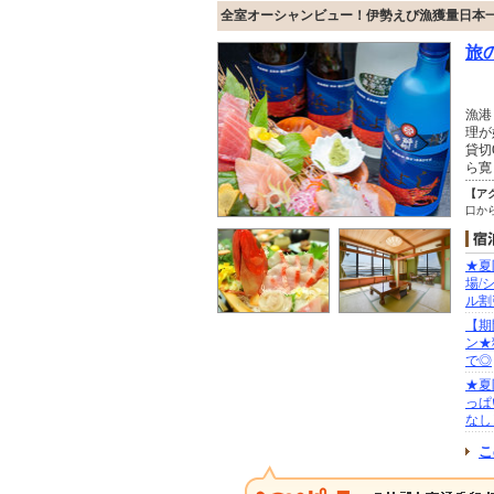
全室オーシャンビュー！伊勢えび漁獲量日本一
旅
漁港
理が
貸切
ら寛
【ア
口か
★夏
場/
ル割
【期
ン★
で◎
★夏
っぱ
なし
こ