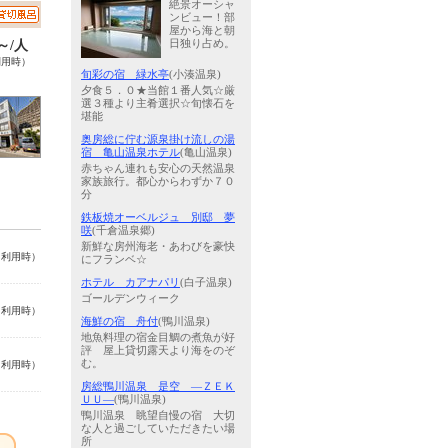
絶景オーシャ
ンビュー！部
屋から海と朝
日独り占め。
0～/人
利用時）
旬彩の宿 緑水亭
(小湊温泉)
夕食５．０★当館１番人気☆厳
選３種より主肴選択☆旬懐石を
堪能
奥房総に佇む源泉掛け流しの湯
宿 亀山温泉ホテル
(亀山温泉)
赤ちゃん連れも安心の天然温泉
家族旅行。都心からわずか７０
分
鉄板焼オーベルジュ 別邸 夢
咲
(千倉温泉郷)
新鮮な房州海老・あわびを豪快
名利用時）
にフランベ☆
ホテル カアナパリ
(白子温泉)
ゴールデンウィーク
名利用時）
海鮮の宿 舟付
(鴨川温泉)
地魚料理の宿金目鯛の煮魚が好
評 屋上貸切露天より海をのぞ
む。
名利用時）
房総鴨川温泉 是空 ―ＺＥＫ
ＵＵ―
(鴨川温泉)
鴨川温泉 眺望自慢の宿 大切
な人と過ごしていただきたい場
所