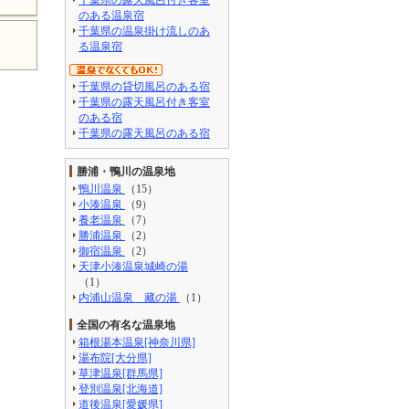
のある温泉宿
千葉県の温泉掛け流しのあ
る温泉宿
千葉県の貸切風呂のある宿
千葉県の露天風呂付き客室
のある宿
千葉県の露天風呂のある宿
勝浦・鴨川の温泉地
鴨川温泉
（15）
小湊温泉
（9）
養老温泉
（7）
勝浦温泉
（2）
御宿温泉
（2）
天津小湊温泉城崎の湯
（1）
内浦山温泉 藏の湯
（1）
全国の有名な温泉地
箱根湯本温泉[神奈川県]
湯布院[大分県]
草津温泉[群馬県]
登別温泉[北海道]
道後温泉[愛媛県]