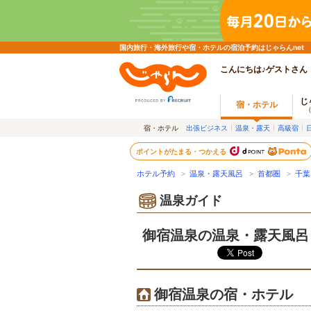
国内旅行・海外旅行や宿・ホテルの宿泊予約はじゃらんnet
こんにちは♪ゲストさん
じ
宿・ホテル
宿・ホテル
出張ビジネス
温泉・露天
高級宿
ポイントがたまる・つかえる
ホテル予約
>
温泉・露天風呂
>
首都圏
>
千葉
温泉ガイド
御宿温泉の温泉・露天風呂
御宿温泉の宿・ホテル