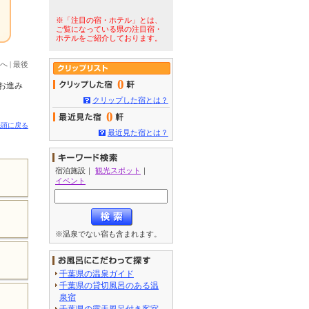
※「注目の宿・ホテル」とは、
ご覧になっている県の注目宿・
ホテルをご紹介しております。
へ
|
最後
0
お進み
クリップした宿とは？
0
先頭に戻る
最近見た宿とは？
宿泊施設
｜
観光スポット
｜
イベント
※温泉でない宿も含まれます。
千葉県の温泉ガイド
千葉県の貸切風呂のある温
泉宿
千葉県の露天風呂付き客室