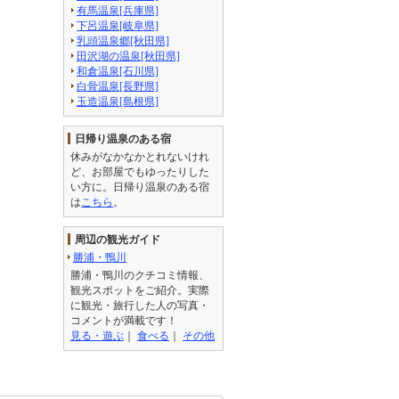
有馬温泉[兵庫県]
下呂温泉[岐阜県]
乳頭温泉郷[秋田県]
田沢湖の温泉[秋田県]
和倉温泉[石川県]
白骨温泉[長野県]
玉造温泉[島根県]
日帰り温泉のある宿
休みがなかなかとれないけれ
ど、お部屋でもゆったりした
い方に。日帰り温泉のある宿
は
こちら
。
周辺の観光ガイド
勝浦・鴨川
勝浦・鴨川のクチコミ情報、
観光スポットをご紹介。実際
に観光・旅行した人の写真・
コメントが満載です！
見る・遊ぶ
｜
食べる
｜
その他