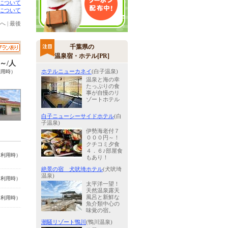
について
について
へ
|
最後
千葉県の
温泉宿・ホテル[PR]
0～/人
ホテルニューカネイ
(白子温泉)
利用時）
温泉と海の幸
たっぷりの食
事が自慢のリ
ゾートホテル
白子ニューシーサイドホテル
(白
子温泉)
伊勢海老付７
０００円～！
クチコミ夕食
４．６♪部屋食
名利用時）
もあり！
絶景の宿 犬吠埼ホテル
(犬吠埼
温泉)
名利用時）
太平洋一望！
天然温泉露天
風呂と新鮮な
名利用時）
魚介類中心の
味覚の宿。
潮騒リゾート鴨川
(鴨川温泉)