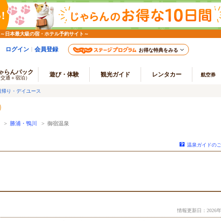
 ～日本最大級の宿・ホテル予約サイト～
ログイン
会員登録
お得な特典をみる
ゃらんパック
遊び・体験
観光ガイド
レンタカー
航空券
（交通＋宿泊）
日帰り・デイユース
>
勝浦・鴨川
> 御宿温泉
温泉ガイドの
情報更新日：2026年