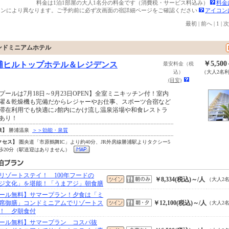
料金は1泊1部屋の大人1名分の料金です（消費税・サービス料込み）
料金
ランにより異なります。ご予約前に必ず次画面の宿詳細ページをご確認ください
アイコン
最初
|
前へ
|
1
|
次
ンドミニアムホテル
￥5,50
浦ヒルトップホテル＆レジデンス
最安料金（税
込）
（大人2名
(目安)
プールは7月18日～9月23日OPEN】全室ミニキッチン付！室内
濯＆乾燥機も完備だからレジャーやお仕事、スポーツ合宿など
滞在利用でも快適に♪館内にかけ流し温泉浴場や和食レストラ
あり！
泉】
勝浦温泉
＞＞効能・泉質
クセス】
圏央道「市原鶴舞IC」より約40分、JR外房線勝浦駅よりタクシー5
徒歩20分（駅送迎はありません）
リゾートステイ！ 100年フードの
￥8,334(税込)～/人
（大人2
ジ文化」を堪能！「うまアジ」朝食膳
ール無料】サマープラン！夕食は「ミ
席御膳」コンドミニアムでリゾートス
￥12,100(税込)～/人
（大人2
！ 夕朝食付
ール無料】サマープラン コスパ抜