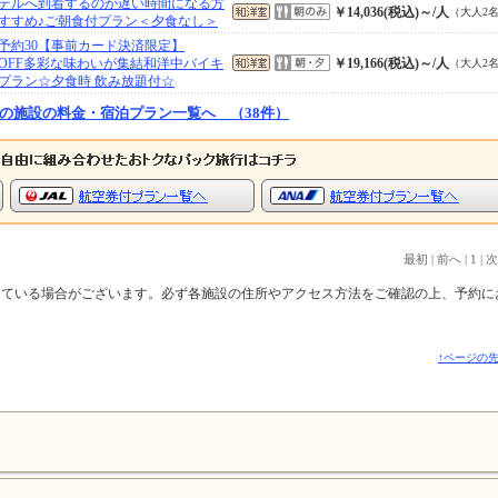
テルへ到着するのが遅い時間になる方
￥14,036(税込)～/人
（大人2
すすめ♪ご朝食付プラン＜夕食なし＞
予約30【事前カード決済限定】
％OFF多彩な味わいが集結和洋中バイキ
￥19,166(税込)～/人
（大人2
プラン☆夕食時 飲み放題付☆
の施設の料金・宿泊プラン一覧へ （38件）
最初
|
前へ
|
1
|
次
っている場合がございます。必ず各施設の住所やアクセス方法をご確認の上、予約に
↑ページの