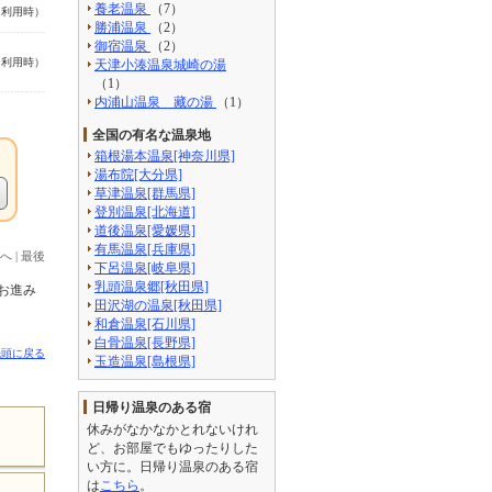
養老温泉
（7）
名利用時）
勝浦温泉
（2）
御宿温泉
（2）
名利用時）
天津小湊温泉城崎の湯
（1）
内浦山温泉 藏の湯
（1）
全国の有名な温泉地
箱根湯本温泉[神奈川県]
湯布院[大分県]
草津温泉[群馬県]
登別温泉[北海道]
道後温泉[愛媛県]
有馬温泉[兵庫県]
へ
|
最後
下呂温泉[岐阜県]
乳頭温泉郷[秋田県]
お進み
田沢湖の温泉[秋田県]
和倉温泉[石川県]
白骨温泉[長野県]
先頭に戻る
玉造温泉[島根県]
日帰り温泉のある宿
休みがなかなかとれないけれ
ど、お部屋でもゆったりした
い方に。日帰り温泉のある宿
は
こちら
。