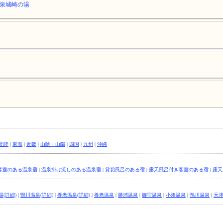
泉城崎の湯
北陸
|
東海
|
近畿
|
山陰・山陽
|
四国
|
九州
|
沖縄
客室のある温泉宿
|
温泉掛け流しのある温泉宿
|
貸切風呂のある宿
|
露天風呂付き客室のある宿
|
露天
(詳細)
|
鴨川温泉(詳細)
|
養老温泉(詳細)
|
養老温泉
|
勝浦温泉
|
御宿温泉
|
小湊温泉
|
鴨川温泉
|
天