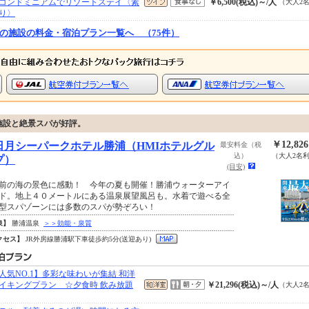
コンドミニアムでリゾートステイ〈素
￥6,500(税込)～/人
（大人2
り〉
の施設の料金・宿泊プラン一覧へ （75件）
施設と絶景スパが好評。
￥12,82
日月シーパークホテル勝浦（HMIホテルグル
最安料金（税
込）
（大人2名
プ）
(目安)
前の海の景色に感動！ 今年の夏も開催！勝浦ウォーターアイ
ド。地上４０メートルにある温泉展望風呂も。水着で遊べる全
型スパゾーンには多数のスパが勢ぞろい！
泉】
勝浦温泉
＞＞効能・泉質
クセス】
JR外房線勝浦駅下車徒歩約5分(送迎あり)
人気NO.1】多彩な味わいが集結 和洋
イキングプラン ☆夕食時 飲み放題
￥21,296(税込)～/人
（大人2