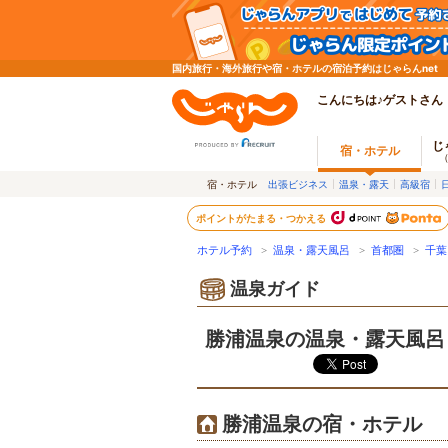
国内旅行・海外旅行や宿・ホテルの宿泊予約はじゃらんnet
こんにちは♪ゲストさん
じ
宿・ホテル
宿・ホテル
出張ビジネス
温泉・露天
高級宿
ポイントがたまる・つかえる
ホテル予約
>
温泉・露天風呂
>
首都圏
>
千葉
温泉ガイド
勝浦温泉の温泉・露天風呂
勝浦温泉の宿・ホテル