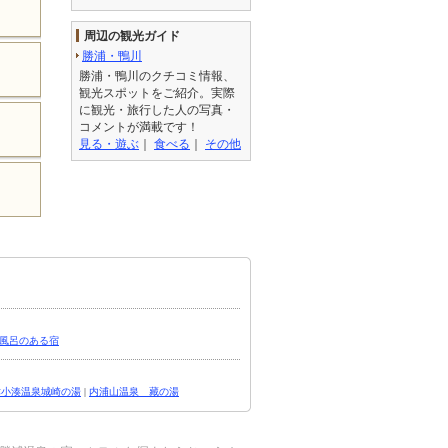
周辺の観光ガイド
勝浦・鴨川
勝浦・鴨川のクチコミ情報、
観光スポットをご紹介。実際
に観光・旅行した人の写真・
コメントが満載です！
見る・遊ぶ
｜
食べる
｜
その他
風呂のある宿
津小湊温泉城崎の湯
|
内浦山温泉 藏の湯