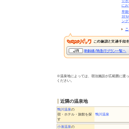
☆ホ
にお
早期
10
ング
こ
※温泉地によっては、宿泊施設が広範囲に渡
ください。
近隣の温泉地
鴨川温泉
の
宿・ホテル・旅館を探
鴨川温泉
す
小湊温泉
の