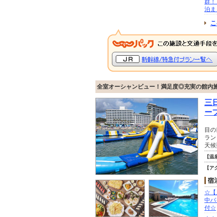
群！
泊ま
こ
全室オーシャンビュー！満足度◎充実の館内
三
ー
目の
ラン
天候
【温
【ア
☆【
中バ
付☆