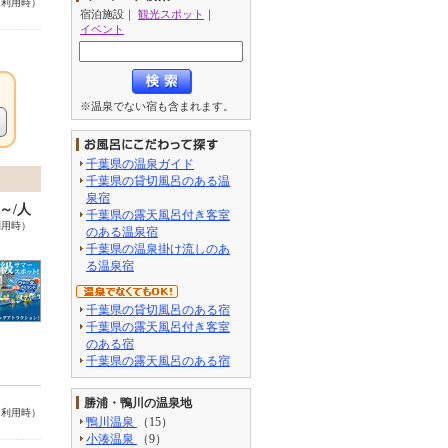
名利用時）
宿泊施設
｜
観光スポット
｜
イベント
※温泉でない宿も含まれます。
千葉県の温泉ガイド
千葉県の貸切風呂のある温
泉宿
6～/人
千葉県の露天風呂付き客室
利用時）
のある温泉宿
千葉県の温泉掛け流しのあ
る温泉宿
千葉県の貸切風呂のある宿
千葉県の露天風呂付き客室
のある宿
千葉県の露天風呂のある宿
勝浦・鴨川の温泉地
名利用時）
鴨川温泉
（15）
小湊温泉
（9）