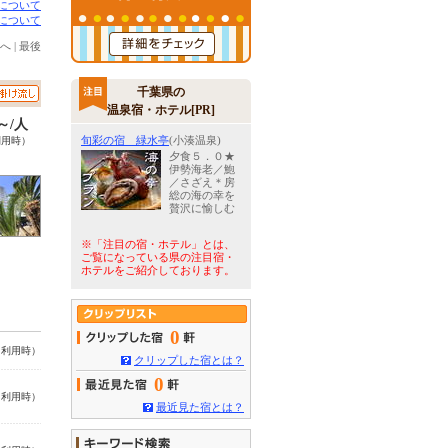
について
について
へ
|
最後
千葉県の
温泉宿・ホテル[PR]
0～/人
旬彩の宿 緑水亭
(小湊温泉)
利用時）
夕食５．０★
伊勢海老／鮑
／さざえ＊房
総の海の幸を
贅沢に愉しむ
※「注目の宿・ホテル」とは、
ご覧になっている県の注目宿・
ホテルをご紹介しております。
0
名利用時）
クリップした宿とは？
0
名利用時）
最近見た宿とは？