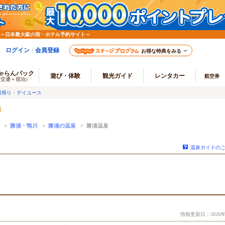
 ～日本最大級の宿・ホテル予約サイト～
ログイン
会員登録
お得な特典をみる
ゃらんパック
遊び・体験
観光ガイド
レンタカー
航空券
（交通＋宿泊）
日帰り・デイユース
>
勝浦・鴨川
>
勝浦の温泉
> 勝浦温泉
温泉ガイドの
情報更新日：2026年