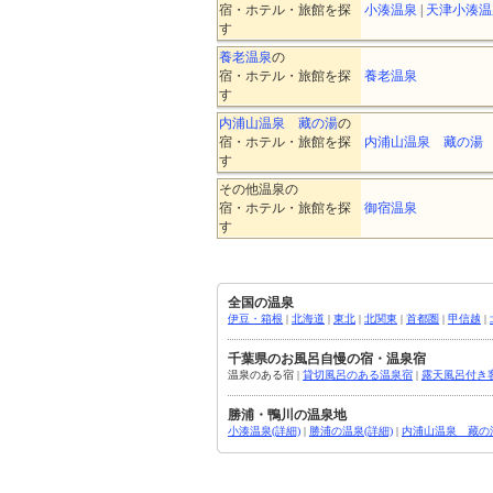
宿・ホテル・旅館を探
小湊温泉
|
天津小湊温
す
養老温泉
の
宿・ホテル・旅館を探
養老温泉
す
内浦山温泉 藏の湯
の
宿・ホテル・旅館を探
内浦山温泉 藏の湯
す
その他温泉の
宿・ホテル・旅館を探
御宿温泉
す
全国の温泉
伊豆・箱根
|
北海道
|
東北
|
北関東
|
首都圏
|
甲信越
|
千葉県のお風呂自慢の宿・温泉宿
温泉のある宿 |
貸切風呂のある温泉宿
|
露天風呂付き
勝浦・鴨川の温泉地
小湊温泉(詳細)
|
勝浦の温泉(詳細)
|
内浦山温泉 藏の湯