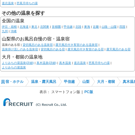
道志温泉
|
芭蕉月待ちの湯
その他の温泉を探す
全国の温泉
伊豆・箱根
|
北海道
|
東北
|
北関東
|
首都圏
|
甲信越
|
北陸
|
東海
|
近畿
|
山陰・山陽
|
四国
|
九州
|
沖縄
山梨県のお風呂自慢の宿・温泉宿
温泉のある宿 |
貸切風呂のある温泉宿
|
露天風呂付き客室のある温泉宿
|
温泉掛け流しのある温泉宿
|
貸切風呂のある宿
|
露天風呂付き客室のある宿
|
露天風呂のある宿
大月・都留の温泉地
よりみちの湯温泉(詳細)
|
真木温泉(詳細)
|
真木温泉
|
道志温泉
|
芭蕉月待ちの湯
|
よりみちの湯温泉
宿・ホテル
温泉・露天風呂
甲信越
山梨
大月・都留
真木温
表示：
スマートフォン版
PC版