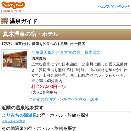
ヘルプ/問い合わせ
温泉ガイド
真木温泉の宿・ホテル
1万坪に16室だけ。静寂を独り占めする里山の一軒宿
全室露天風呂付き客室の宿 真木温泉
真木温泉
広大な庭園に佇む日本旅館。 全室川に面した露天風呂付
き、貸切風呂も無料で利用可能。 山の素材を華やかに仕
立てた山河会席料理。 富士山観光やフルーツ狩りへも、
車で30～40分圏内。
料金27,900円～/人
(大人2名利用時)
この宿の宿泊プランをすべて見る（20件）
近隣の温泉地を探す
よりみちの湯温泉
の宿・ホテル・旅館を探す
よりみちの湯温泉
その他温泉の宿・ホテル・旅館を探す