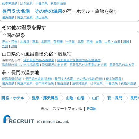
萩本陣温泉
|
はぎ温泉
|
千春楽泉
|
萩指月温泉
長門５大名湯 その他の温泉
の宿・ホテル・旅館を探す
湯免温泉
|
黄波戸温泉
|
俵山温泉
その他の温泉を探す
全国の温泉
伊豆・箱根
|
北海道
|
東北
|
北関東
|
首都圏
|
甲信越
|
北陸
|
東海
|
近畿
|
山陰・山陽
|
四国
|
九州
|
沖縄
山口県のお風呂自慢の宿・温泉宿
温泉のある宿 |
貸切風呂のある温泉宿
|
露天風呂付き客室のある温泉宿
|
温泉掛け流しのある温泉宿
|
貸切風呂のある宿
|
露天風呂付き客室のある宿
|
露天風呂のある宿
萩・長門の温泉地
萩温泉郷(詳細)
|
長門湯本温泉(詳細)
|
長門５大名湯 その他の温泉(詳細)
|
萩本陣温泉
|
湯免温泉
|
黄波戸温泉
|
長門湯本温泉
|
俵山温泉
|
油谷湾温泉
|
はぎ温泉
|
千春楽泉
|
萩指月温泉
宿・ホテル
温泉・露天風呂
山陰・山陽
山口
萩・長門
長門
表示：
スマートフォン版
PC版