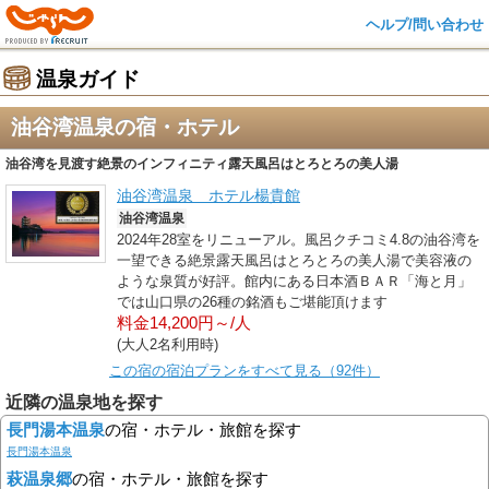
ヘルプ/問い合わせ
温泉ガイド
油谷湾温泉の宿・ホテル
油谷湾を見渡す絶景のインフィニティ露天風呂はとろとろの美人湯
油谷湾温泉 ホテル楊貴館
油谷湾温泉
2024年28室をリニューアル。風呂クチコミ4.8の油谷湾を
一望できる絶景露天風呂はとろとろの美人湯で美容液の
ような泉質が好評。館内にある日本酒ＢＡＲ「海と月」
では山口県の26種の銘酒もご堪能頂けます
料金14,200円～/人
(大人2名利用時)
この宿の宿泊プランをすべて見る（92件）
近隣の温泉地を探す
長門湯本温泉
の宿・ホテル・旅館を探す
長門湯本温泉
萩温泉郷
の宿・ホテル・旅館を探す