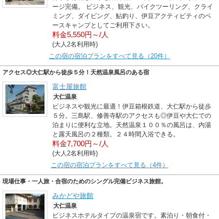
ージ完備。 ビジネス、観光、バイクツーリング、クライ
ミング、ダイビング、鮎釣り、伊豆アクティビティのベ
ースキャンプとしてご利用下さい。
料金5,550円～/人
(大人2名利用時)
この宿の宿泊プランをすべて見る（20件）
アクセス◎大仁駅から徒歩５分！天然温泉風呂のある宿
富士屋旅館
大仁温泉
ビジネスや観光に最適！伊豆箱根鉄道、大仁駅から徒歩
５分。三島駅、修善寺駅のアクセスも◎伊豆や大仁での
泊まりに便利な立地。天然温泉１００％の風呂は、内湯
と露天風呂の２種類。２４時間入浴できる。
料金7,700円～/人
(大人2名利用時)
この宿の宿泊プランをすべて見る（4件）
現場仕事・一人旅・合宿のためのシングル完備ビジネス旅館。
みかどや旅館
大仁温泉
ビジネスホテルタイプの温泉宿です。素泊り・朝食付・