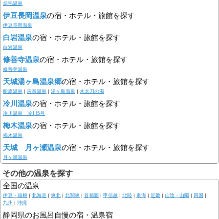
畑毛温泉
伊豆長岡温泉
の宿・ホテル・旅館を探す
伊豆長岡温泉
白岩温泉
の宿・ホテル・旅館を探す
白岩温泉
修善寺温泉
の宿・ホテル・旅館を探す
修善寺温泉
天城湯ヶ島温泉郷
の宿・ホテル・旅館を探す
船原温泉
|
吉奈温泉
|
湯ヶ島温泉
|
木太刀の湯
冷川温泉
の宿・ホテル・旅館を探す
冷川温泉 冷川5号
梅木温泉
の宿・ホテル・旅館を探す
梅木温泉
天城 月ヶ瀬温泉
の宿・ホテル・旅館を探す
月ヶ瀬温泉
その他の温泉を探す
全国の温泉
伊豆・箱根
|
北海道
|
東北
|
北関東
|
首都圏
|
甲信越
|
北陸
|
東海
|
近畿
|
山陰・山陽
|
四国
|
九州
|
沖縄
静岡県のお風呂自慢の宿・温泉宿