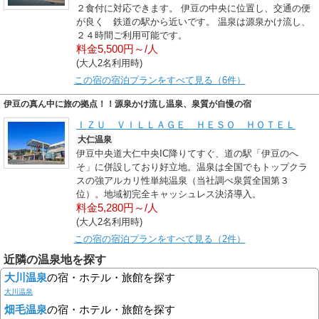
２食付に対応できます。 伊豆の中央に位置し、交通の便
が良く 鉄道の駅から近いです。 温泉は源泉かけ流し、
２４時間ご利用可能です。
料金5,500円～/人
(大人2名利用時)
この宿の宿泊プランをすべて見る（6件）
伊豆の真ん中に旅の拠点！！源泉かけ流し温泉、泉質が自慢の宿
ＩＺＵ ＶＩＬＬＡＧＥ ＨＥＳＯ ＨＯＴＥＬ
大仁温泉
伊豆中央道大仁中央IC降りてすぐ、道の駅「伊豆のへ
そ」に併設しており好立地。温泉は全国でもトップクラ
スの強アルカリ性単純温泉（当社調べ泉質全国第３
位）。地域初完全キャッシュレス決済導入。
料金5,280円～/人
(大人2名利用時)
この宿の宿泊プランをすべて見る（2件）
近隣の温泉地を探す
大川温泉
の宿・ホテル・旅館を探す
大川温泉
畑毛温泉
の宿・ホテル・旅館を探す