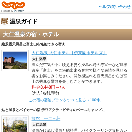
ヘルプ/問い合わせ
温泉ガイド
大仁温泉の宿・ホテル
絶景露天風呂と富士山を堪能できる宿★
大仁温泉 大仁ホテル【伊東園ホテルズ】
大仁温泉
澄んだ空気の中に映える姿や夕暮れ時の赤富士など世界
遺産『富士』をご堪能出来る客室で様々な表情を見せる
姿をお楽しみください。開放感溢れる露天風呂からは富
士の秀逸な景観を楽しむことができます。
料金8,448円～/人
(大人2名利用時)
この宿の宿泊プランをすべて見る（106件）
鮎と温泉とバイカーの宿 伊豆アクティビティのベースキャンプに
旅館 一二三荘
大仁温泉
源泉かけ流し温泉と鮎料理、バイクツーリング専用ガレ