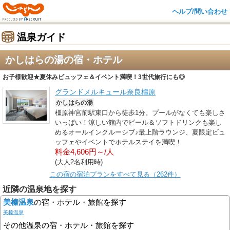
ヘルプ/問い合わせ
温泉ガイド
かしはらの湯の宿・ホテル
お子様歓迎★夏休みビュッフェ＆イベント満喫！3世代旅行にも◎
グランドメルキュール奈良橿原
かしはらの湯
橿原神宮前駅東口から徒歩1分。プールがなくても楽しさ
いっぱい！涼しい館内でビール＆ソフトドリンクも楽し
めるオールインクルーシブ♪最上階ラウンジ、夏限定ビュ
ッフェやイベントでホテルステイを満喫！
料金4,606円～/人
(大人2名利用時)
この宿の宿泊プランをすべて見る（262件）
近隣の温泉地を探す
美榛温泉
の宿・ホテル・旅館を探す
美榛温泉
その他温泉の宿・ホテル・旅館を探す