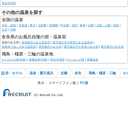
長谷寺温泉
その他の温泉を探す
全国の温泉
伊豆・箱根
|
北海道
|
東北
|
北関東
|
首都圏
|
甲信越
|
北陸
|
東海
|
近畿
|
山陰・山陽
|
四国
|
九州
|
沖縄
奈良県のお風呂自慢の宿・温泉宿
温泉のある宿 |
貸切風呂のある温泉宿
|
露天風呂付き客室のある温泉宿
|
温泉掛け流しのある温泉宿
|
貸切風呂のある宿
|
露天風呂付き客室のある宿
|
露天風呂のある宿
飛鳥・橿原・三輪の温泉地
かしはらの湯(詳細)
|
美榛温泉(詳細)
|
長谷寺温泉
|
かしはらの湯
|
美榛温泉
宿・ホテル
温泉・露天風呂
近畿
奈良
飛鳥・橿原・三輪
か
表示：
スマートフォン版
PC版