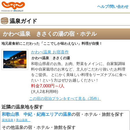
ヘルプ/問い合わせ
温泉ガイド
かわべ温泉 きさくの湯の宿・ホテル
地元産食材にこだわった「ここでしか味わえない」料理が自慢！
かわべ温泉 お宿喜作
かわべ温泉 きさくの湯
和歌山県産のお魚、お肉、野菜をメインに、自家製調味
料や自家栽培のお米など、主人がこだわり抜いたお料理
をご提供。 とにかく美味しい料理をリーズナブルに食べ
たい！という方はぜひお越しください！
料金7,000円～/人
(大人2名利用時)
この宿の宿泊プランをすべて見る（35件）
近隣の温泉地を探す
和歌山県 中紀・紀南エリアの温泉
の宿・ホテル・旅館を探す
湯浅温泉
|
美山温泉
その他温泉の宿・ホテル・旅館を探す