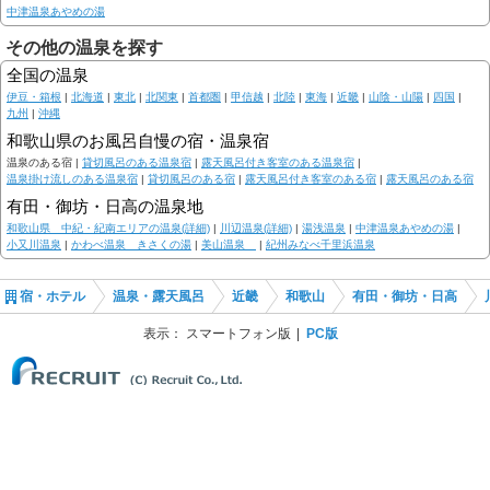
中津温泉あやめの湯
その他の温泉を探す
全国の温泉
伊豆・箱根
|
北海道
|
東北
|
北関東
|
首都圏
|
甲信越
|
北陸
|
東海
|
近畿
|
山陰・山陽
|
四国
|
九州
|
沖縄
和歌山県のお風呂自慢の宿・温泉宿
温泉のある宿 |
貸切風呂のある温泉宿
|
露天風呂付き客室のある温泉宿
|
温泉掛け流しのある温泉宿
|
貸切風呂のある宿
|
露天風呂付き客室のある宿
|
露天風呂のある宿
有田・御坊・日高の温泉地
和歌山県 中紀・紀南エリアの温泉(詳細)
|
川辺温泉(詳細)
|
湯浅温泉
|
中津温泉あやめの湯
|
小又川温泉
|
かわべ温泉 きさくの湯
|
美山温泉
|
紀州みなべ千里浜温泉
宿・ホテル
温泉・露天風呂
近畿
和歌山
有田・御坊・日高
表示：
スマートフォン版
PC版