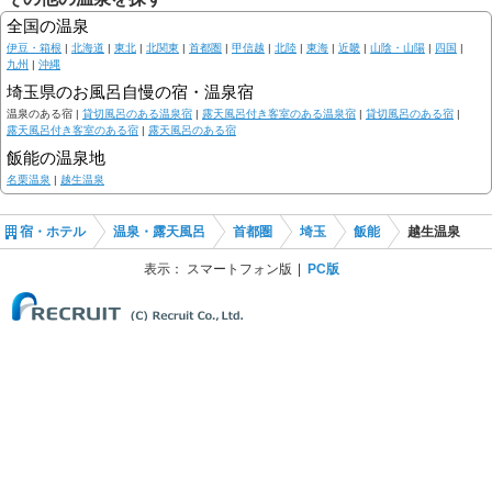
全国の温泉
伊豆・箱根
|
北海道
|
東北
|
北関東
|
首都圏
|
甲信越
|
北陸
|
東海
|
近畿
|
山陰・山陽
|
四国
|
九州
|
沖縄
埼玉県のお風呂自慢の宿・温泉宿
温泉のある宿 |
貸切風呂のある温泉宿
|
露天風呂付き客室のある温泉宿
|
貸切風呂のある宿
|
露天風呂付き客室のある宿
|
露天風呂のある宿
飯能の温泉地
名栗温泉
|
越生温泉
宿・ホテル
温泉・露天風呂
首都圏
埼玉
飯能
越生温泉
表示：
スマートフォン版
PC版