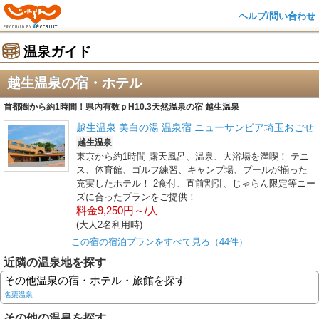
ヘルプ/問い合わせ
温泉ガイド
越生温泉の宿・ホテル
首都圏から約1時間！県内有数ｐH10.3天然温泉の宿 越生温泉
越生温泉 美白の湯 温泉宿 ニューサンピア埼玉おごせ
越生温泉
東京から約1時間 露天風呂、温泉、大浴場を満喫！ テニ
ス、体育館、ゴルフ練習、キャンプ場、プールが揃った
充実したホテル！ 2食付、直前割引、じゃらん限定等ニー
ズに合ったプランをご提供！
料金9,250円～/人
(大人2名利用時)
この宿の宿泊プランをすべて見る（44件）
近隣の温泉地を探す
その他温泉の宿・ホテル・旅館を探す
名栗温泉
その他の温泉を探す