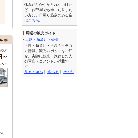
休みがなかなかとれないけれ
ど、お部屋でもゆったりした
い方に。日帰り温泉のある宿
は
こちら
。
周辺の観光ガイド
上越・糸魚川・妙高
鵜の浜
上越・糸魚川・妙高のクチコ
ミ情報、観光スポットをご紹
税込)
0円～
介。実際に観光・旅行した人
の写真・コメントが満載で
/人）
す！
見る・遊ぶ
｜
食べる
｜
その他
税込)