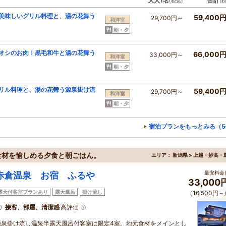
大人1名
合計
(税込)
(
美味しいグリル料理と、湯の花舞う
59,400
29,700円～
和洋室
朝・夕
オシのお肉！黒毛和牛と湯の花舞う
66,000
33,000円～
和洋室
朝・夕
リル料理と、湯の花舞う源泉掛け流
59,400
29,700円～
和洋室
朝・夕
宿泊プランをもっとみる（5
食材を愉しめる夕食と朝ごはん。
エリア：
新潟県 > 上越・妙高・
最安料金(
赤倉温泉 お宿 ふるや
33,000
露天付客室プランあり
露天風呂
掛け流し
（16,500円～
接客、部屋、清潔感
高評価
源泉掛け流し温泉半露天風呂付客室は限定4室。地元食材をメインとし