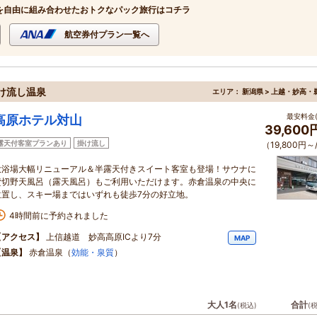
を自由に組み合わせたおトクなパック旅行はコチラ
航空券付プラン一覧へ
け流し温泉
エリア：
新潟県 > 上越・妙高・
最安料金(
高原ホテル対山
39,60
露天付客室プランあり
掛け流し
（19,800円～
大浴場大幅リニューアル＆半露天付きスイート客室も登場！サウナに
貸切野天風呂（露天風呂）もご利用いただけます。赤倉温泉の中央に
位置し、スキー場まではいずれも徒歩7分の好立地。
4時間前に予約されました
【アクセス】
上信越道 妙高高原ICより7分
MAP
【温泉】
赤倉温泉（
効能・泉質
）
大人1名
合計
(税込)
(