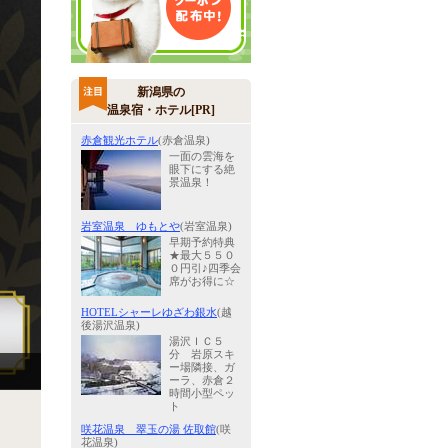
新潟県の
温泉宿・ホテル[PR]
赤倉観光ホテル
(赤倉温泉)
一面の雲海を
眼下にする絶
景温泉！
岩室温泉 ゆもとや
(岩室温泉)
早期予約特典
★最大５５０
０円引♪四季会
席がお得に☆
HOTELシャーレゆざわ銀水
(越
後湯沢温泉)
湯沢ＩＣ５
分 岩原スキ
ー場隣接、ガ
ーラ、赤倉２
時間小型ペッ
ト
咲花温泉 翠玉の湯 佐取館
(咲
花温泉)