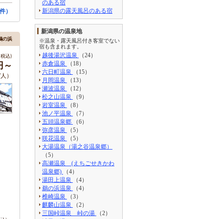
のある宿
4件）
新潟県の露天風呂のある宿
新潟県の温泉地
鵜の浜
※温泉・露天風呂付き客室でない
宿も含まれます。
越後湯沢温泉
（24）
税込)
0円～
赤倉温泉
（18）
六日町温泉
（15）
/人）
月岡温泉
（13）
瀬波温泉
（12）
松之山温泉
（9）
岩室温泉
（8）
池ノ平温泉
（7）
五頭温泉郷
（6）
弥彦温泉
（5）
咲花温泉
（5）
大湯温泉（湯之谷温泉郷）
（5）
高瀬温泉 (えちごせきかわ
温泉郷)
（4）
湯田上温泉
（4）
鵜の浜温泉
（4）
椎崎温泉
（3）
麒麟山温泉
（2）
三国峠温泉 峠の湯
（2）