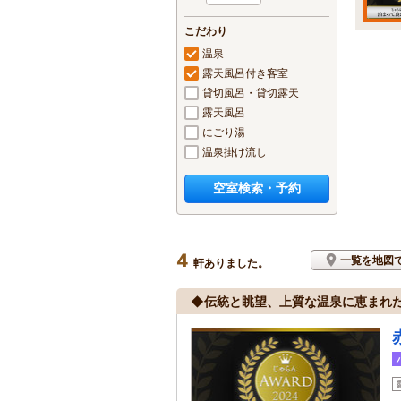
こだわり
温泉
露天風呂付き客室
貸切風呂・貸切露天
露天風呂
にごり湯
温泉掛け流し
空室検索・予約
4
一覧を地図
軒ありました。
◆伝統と眺望、上質な温泉に恵まれ