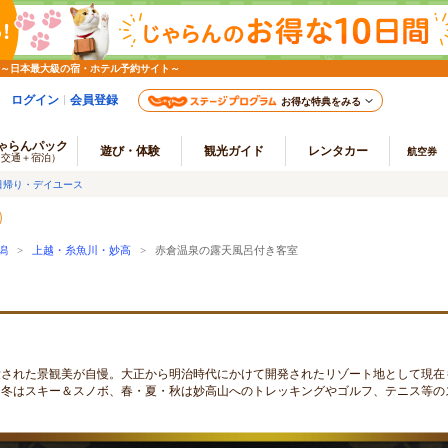
 ～日本最大級の宿・ホテル予約サイト～
ログイン
会員登録
お得な特典をみる
ゃらんパック
遊び・体験
観光ガイド
レンタカー
航空券
（交通＋宿泊）
日帰り・デイユース
潟
>
上越・糸魚川・妙高
> 赤倉温泉の露天風呂付き客室
愛された景観美が自慢。大正から明治時代にかけて開発されたリゾート地として現在
て冬はスキー＆スノボ、春・夏・秋は妙高山へのトレッキングやゴルフ、テニス等の