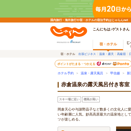
国内旅行・海外旅行や宿・ホテルの宿泊予約はじゃらんnet
こんにちは♪ゲストさん
じ
宿・ホテル
宿・ホテル
出張ビジネス
温泉・露天
高級宿
ポイントがたまる・つかえる
ホテル予約
>
温泉・露天風呂
>
甲信越
>
新
赤倉温泉の露天風呂付き客室
スキー場に近い
標高が高い
岡倉天心や与謝野晶子など数多くの文化人に
い年齢層に人気。妙高高原最大の温泉地とし
ツが楽しめる。