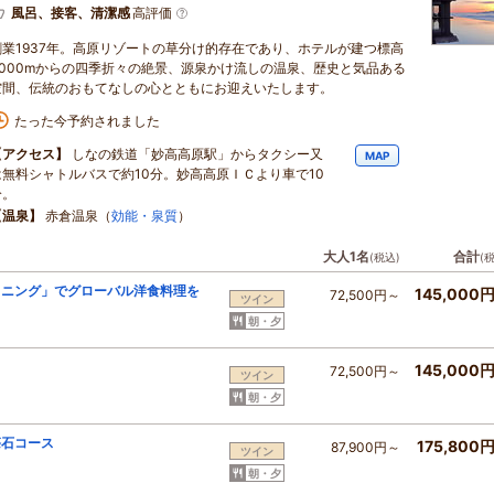
風呂、接客、清潔感
高評価
創業1937年。高原リゾートの草分け的存在であり、ホテルが建つ標高
1,000mからの四季折々の絶景、源泉かけ流しの温泉、歴史と気品ある
空間、伝統のおもてなしの心とともにお迎えいたします。
たった今予約されました
【アクセス】
しなの鉄道「妙高高原駅」からタクシー又
MAP
は無料シャトルバスで約10分。妙高高原ＩＣより車で10
分。
【温泉】
赤倉温泉（
効能・泉質
）
大人1名
合計
(税込)
(
イニング」でグローバル洋食料理を
145,000
72,500円～
ツイン
朝・夕
145,000
72,500円～
ツイン
朝・夕
懐石コース
175,800
87,900円～
ツイン
朝・夕