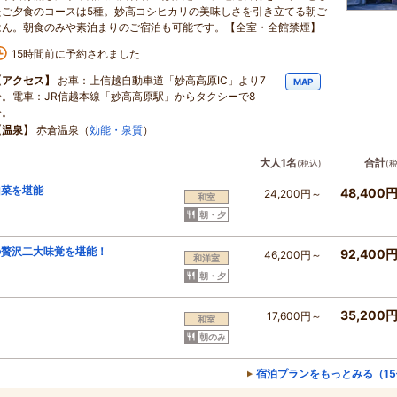
たご夕食のコースは5種。妙高コシヒカリの美味しさを引き立てる朝ご
はん。朝食のみや素泊まりのご宿泊も可能です。【全室・全館禁煙】
15時間前に予約されました
【アクセス】
お車：上信越自動車道「妙高高原IC」より7
MAP
分。電車：JR信越本線「妙高高原駅」からタクシーで8
分。
【温泉】
赤倉温泉（
効能・泉質
）
大人1名
合計
(税込)
(
山菜を堪能
48,400
24,200円～
和室
朝・夕
の贅沢二大味覚を堪能！
92,400
46,200円～
和洋室
朝・夕
35,200
17,600円～
和室
朝のみ
宿泊プランをもっとみる（1