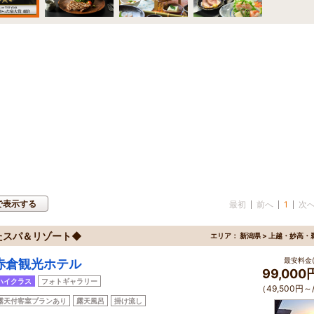
で表示する
最初
前へ
1
次
たスパ＆リゾート◆
エリア：
新潟県 > 上越・妙高・
最安料金(
赤倉観光ホテル
99,00
ハイクラス
フォトギャラリー
（49,500円～
露天付客室プランあり
露天風呂
掛け流し