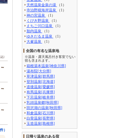
天然温泉金泉の湯
（1）
寺泊野積海岸温泉
（1）
神の宮温泉
（1）
くびき野温泉
（1）
えちご川口温泉
（1）
胎内温泉
（1）
ゆきだるま温泉
（1）
大峯温泉
（1）
全国の有名な温泉地
税込)
※温泉・露天風呂付き客室でない
宿も含まれます。
箱根湯本温泉[神奈川県]
円～
湯布院[大分県]
草津温泉[群馬県]
登別温泉[北海道]
道後温泉[愛媛県]
円～
有馬温泉[兵庫県]
下呂温泉[岐阜県]
乳頭温泉郷[秋田県]
田沢湖の温泉[秋田県]
円～
和倉温泉[石川県]
白骨温泉[長野県]
玉造温泉[島根県]
5件）
日帰り温泉のある宿