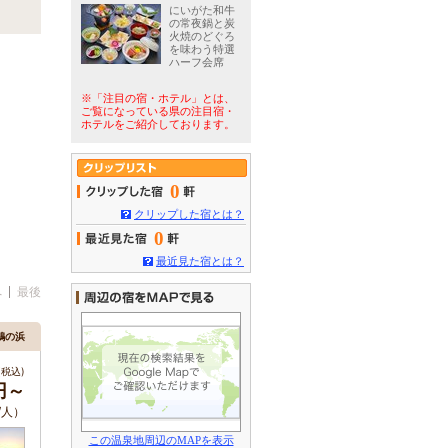
にいがた和牛
の常夜鍋と炭
火焼のどぐろ
を味わう特選
ハーフ会席
※「注目の宿・ホテル」とは、
ご覧になっている県の注目宿・
ホテルをご紹介しております。
0
クリップした宿とは？
0
最近見た宿とは？
へ
最後
鵜の浜
税込)
0円～
/人）
この温泉地周辺のMAPを表示