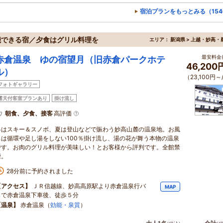
宿泊プランをもっとみる（15
能できる宿／夕食はグリル料理を
エリア：
新潟県 > 上越・妙高・
最安料金(
赤倉温泉 ゆの宿望月（旧赤倉パークホテ
46,20
ル）
（23,100円～
フォトギャラリー
露天付客室プランあり
掛け流し
朝食、夕食、接客
高評価
冬はスキー＆スノボ、夏は登山などで賑わう妙高山麓の温泉地。お風
呂は循環や足し湯をしない100％掛け流し、湯の花が舞う本物の温泉
です。お肉のグリル料理が美味しい！とお客様から評判です。全館禁
煙。
28分前に予約されました
【アクセス】
ＪＲ信越線、妙高高原駅より赤倉温泉行バ
MAP
スで赤倉温泉下車後、徒歩５分
【温泉】
赤倉温泉（
効能・泉質
）