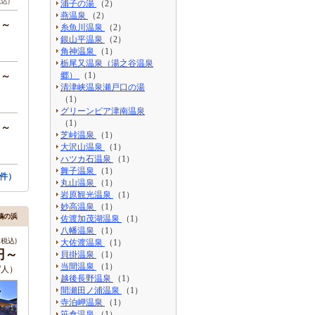
税込)
浦子の湯
（2）
燕温泉
（2）
円～
糸魚川温泉
（2）
銀山平温泉
（2）
角神温泉
（1）
栃尾又温泉（湯之谷温泉
円～
郷）
（1）
清津峡温泉瀬戸口の湯
（1）
グリーンピア津南温泉
（1）
円～
芝峠温泉
（1）
大沢山温泉
（1）
ハツカ石温泉
（1）
舞子温泉
（1）
件）
丸山温泉
（1）
岩原観光温泉
（1）
妙高温泉
（1）
鵜の浜
佐渡加茂湖温泉
（1）
八幡温泉
（1）
税込)
大佐渡温泉
（1）
円～
貝掛温泉
（1）
当間温泉
（1）
/人）
越後長野温泉
（1）
間瀬田ノ浦温泉
（1）
寺泊岬温泉
（1）
笹倉温泉
（1）