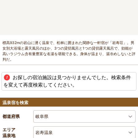
標高932mの岩山に湧く温泉で、松林に囲まれた閑静な一軒宿が「岩寿荘」。男
女別大浴場と露天風呂のほか、3つの貸切風呂と1つの貸切露天風呂で、効能が
高いラジウム含有量豊富な名湯を堪能できる。身体が温まり、湯冷めしないと評
判だ。
お探しの宿泊施設は見つかりませんでした。検索条件
を変えて再度検索してください。
温泉宿を検索
岐阜県
都道府県
エリア
岩寿温泉
温泉地