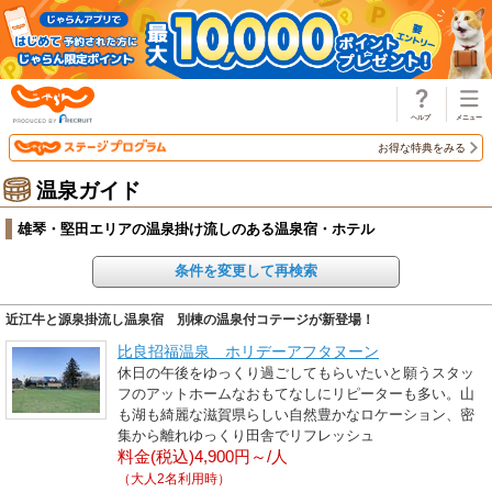
じゃらん
お得な特典をみる
温泉ガイド
雄琴・堅田エリアの温泉掛け流しのある温泉宿・ホテル
条件を変更して再検索
近江牛と源泉掛流し温泉宿 別棟の温泉付コテージが新登場！
比良招福温泉 ホリデーアフタヌーン
休日の午後をゆっくり過ごしてもらいたいと願うスタッ
フのアットホームなおもてなしにリピーターも多い。山
も湖も綺麗な滋賀県らしい自然豊かなロケーション、密
集から離れゆっくり田舎でリフレッシュ
料金(税込)4,900円～/人
（大人2名利用時）