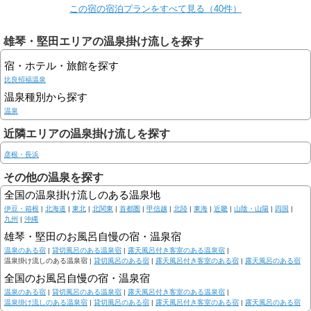
この宿の宿泊プランをすべて見る（40件）
雄琴・堅田エリアの温泉掛け流しを探す
宿・ホテル・旅館を探す
比良招福温泉
温泉種別から探す
温泉
近隣エリアの温泉掛け流しを探す
彦根・長浜
その他の温泉を探す
全国の温泉掛け流しのある温泉地
伊豆・箱根
|
北海道
|
東北
|
北関東
|
首都圏
|
甲信越
|
北陸
|
東海
|
近畿
|
山陰・山陽
|
四国
|
九州
|
沖縄
雄琴・堅田のお風呂自慢の宿・温泉宿
温泉のある宿
|
貸切風呂のある温泉宿
|
露天風呂付き客室のある温泉宿
|
温泉掛け流しのある温泉宿 |
貸切風呂のある宿
|
露天風呂付き客室のある宿
|
露天風呂のある宿
全国のお風呂自慢の宿・温泉宿
温泉のある宿
|
貸切風呂のある温泉宿
|
露天風呂付き客室のある温泉宿
|
温泉掛け流しのある温泉宿
|
貸切風呂のある宿
|
露天風呂付き客室のある宿
|
露天風呂のある宿