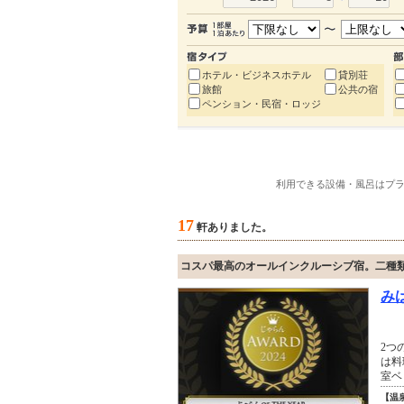
ホテル・ビジネスホテル
貸別荘
旅館
公共の宿
ペンション・民宿・ロッジ
利用できる設備・風呂はプ
17
軒ありました。
コスパ最高のオールインクルーシブ宿。二種
み
2つ
は料
室ベ
【温