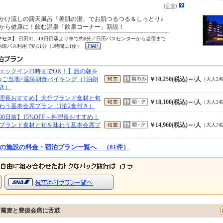
(目安)
かけ流しの露天風呂「美肌の湯」でお肌つるつる＆しっとり♪
から健康に！飲む温泉「飲泉コーナー」新設！
クセス】
日田IC、JR日田駅より車で約8分／日田バスセンターから当宿まで
循環バス利用で約11分（1時間に1便）
ェックイン21時までOK！】旅の朝を
♪ご当地×温泉朝食バイキング（1泊朝
￥10,250(税込)～/人
（大人2
き）
理長おすすめ】大分ブランド食材と旬
￥18,100(税込)～/人
（大人2
わう基本会席プラン（1泊2食付き）
90日前】15%OFF～料理長おすすめ｜
ブランド食材と旬を味わう基本会席プ
￥14,960(税込)～/人
（大人2
の施設の料金・宿泊プラン一覧へ （81件）
ち蕎麦と豊後会席に舌鼓