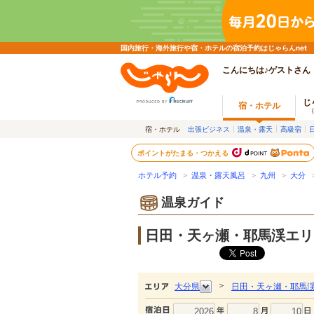
国内旅行・海外旅行や宿・ホテルの宿泊予約はじゃらんnet
こんにちは♪ゲストさん
じ
宿・ホテル
宿・ホテル
出張ビジネス
温泉・露天
高級宿
ポイントがたまる・つかえる
ホテル予約
>
温泉・露天風呂
>
九州
>
大分
>
温泉ガイド
日田・天ヶ瀬・耶馬渓エリ
＞
大分県
日田・天ヶ瀬・耶馬