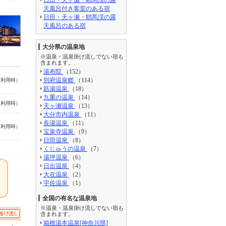
天風呂付き客室のある宿
日田・天ヶ瀬・耶馬渓の露
天風呂のある宿
大分県の温泉地
※温泉・温泉掛け流しでない宿も
含まれます。
湯布院
（152）
別府温泉郷
（114）
名利用時）
筋湯温泉
（18）
九重の温泉
（14）
名利用時）
天ヶ瀬温泉
（13）
大分市内温泉
（11）
長湯温泉
（11）
名利用時）
宝泉寺温泉
（9）
日田温泉
（8）
くじゅうの温泉
（7）
湯坪温泉
（6）
日出温泉
（4）
大在温泉
（2）
宇佐温泉
（1）
全国の有名な温泉地
※温泉・温泉掛け流しでない宿も
含まれます。
箱根湯本温泉[神奈川県]