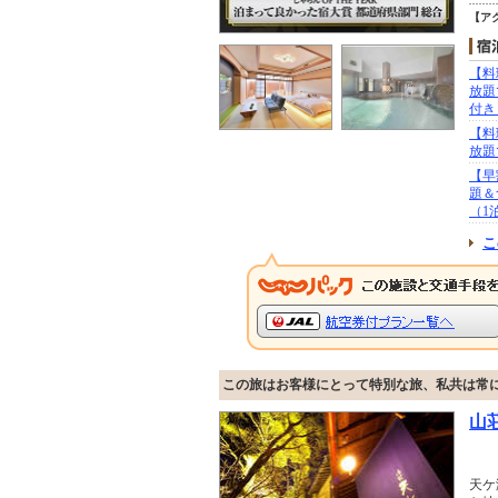
【ア
【料
放題
付き
【料
放題
【早
題＆
（1
こ
この旅はお客様にとって特別な旅、私共は常
山
天ケ