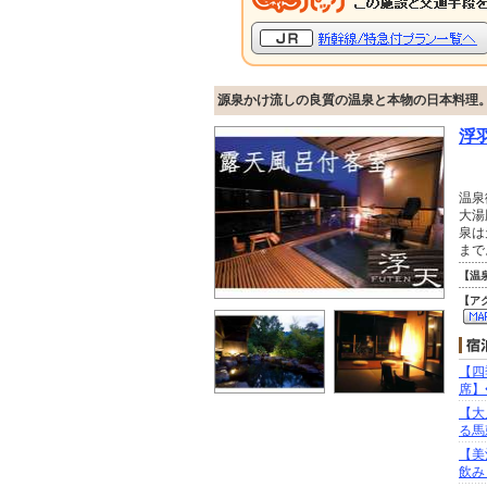
源泉かけ流しの良質の温泉と本物の日本料理
浮
温泉
大湯
泉は
まで
【温
【ア
【四
席】
【大
る馬
【美
飲み