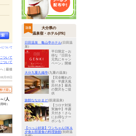
大分県の
温泉宿・ホテル[PR]
日田温泉 亀山亭ホテル
(日田温
泉)
ンについて
平日限定～お
得な『日田を
について
元気にキャン
について
ペーン』開催
へ
|
最後
大分九重久織亭
(九重の温泉)
08月09日
【完全離れの
宿・半露天風
呂付き】最高
の贅沢をご提
供
0～/人
旅館ななかまど
(筋湯温泉)
利用時）
【コロナ対策
実施中】半露
天付き！さら
にお得なクー
ポンも！
【べっぷ好楽】ワンちゃんOK＆
夕食お部屋食の料理旅館
(別府温
泉郷)