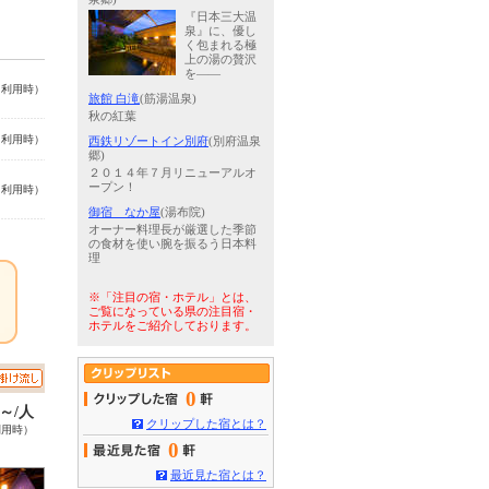
『日本三大温
泉』に、優し
く包まれる極
上の湯の贅沢
を――
名利用時）
旅館 白滝
(筋湯温泉)
秋の紅葉
名利用時）
西鉄リゾートイン別府
(別府温泉
郷)
２０１４年７月リニューアルオ
ープン！
名利用時）
御宿 なか屋
(湯布院)
オーナー料理長が厳選した季節
の食材を使い腕を振るう日本料
理
※「注目の宿・ホテル」とは、
ご覧になっている県の注目宿・
ホテルをご紹介しております。
0
0～/人
クリップした宿とは？
利用時）
0
最近見た宿とは？