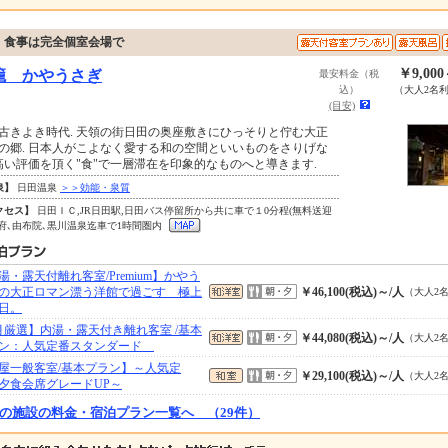
、食事は完全個室会場で
￥9,00
籠 かやうさぎ
最安料金（税
込）
（大人2名
(目安)
古きよき時代. 天領の街日田の奥座敷きにひっそりと佇む大正
の郷. 日本人がこよなく愛する和の空間といいものをさりげな
 高い評価を頂く"食"で一層滞在を印象的なものへと導きます.
泉】
日田温泉
＞＞効能・泉質
クセス】
日田ＩＣ,JR日田駅,日田バス停留所から共に車で１0分程(無料送迎
別府､由布院､黒川温泉迄車で1時間圏内
湯・露天付離れ客室/Premium】かやう
の大正ロマン漂う洋館で過ごす 極上
￥46,100(税込)～/人
（大人2
日。
月厳選】内湯・露天付き離れ客室 /基本
￥44,080(税込)～/人
（大人2
ン：人気定番スタンダード
屋一般客室/基本プラン】～人気定
￥29,100(税込)～/人
（大人2
夕食会席グレードUP～
の施設の料金・宿泊プラン一覧へ （29件）