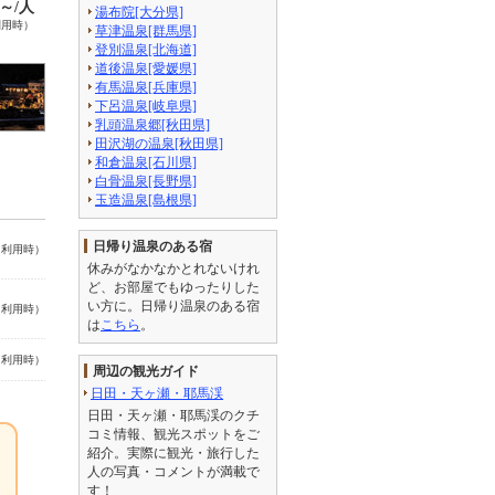
0～/人
湯布院[大分県]
利用時）
草津温泉[群馬県]
登別温泉[北海道]
道後温泉[愛媛県]
有馬温泉[兵庫県]
下呂温泉[岐阜県]
乳頭温泉郷[秋田県]
田沢湖の温泉[秋田県]
和倉温泉[石川県]
白骨温泉[長野県]
玉造温泉[島根県]
日帰り温泉のある宿
名利用時）
休みがなかなかとれないけれ
ど、お部屋でもゆったりした
い方に。日帰り温泉のある宿
名利用時）
は
こちら
。
名利用時）
周辺の観光ガイド
日田・天ヶ瀬・耶馬渓
日田・天ヶ瀬・耶馬渓のクチ
コミ情報、観光スポットをご
紹介。実際に観光・旅行した
人の写真・コメントが満載で
す！