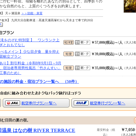
に佇む一軒宿。 喧騒を離れたあなたの別荘として、四季折々の
かな自然のもと、上質のくつろぎをお約束します。
泉】
天ヶ瀬温泉
＞＞効能・泉質
クセス】
九州大分自動車道：高速天瀬高塚ICから天水まで車で約20分
桜滝をのぞむ特別室 】 ワンランク上
￥57,000(税込)～/人
（大人2
ぎとおもてなし
選べるメイン 】少な目夕食 量を抑え
￥39,000(税込)～/人
（大人2
質献立プラン
あり】割引料金（令和8年9月1日～9月
日、宿泊者専用男性風呂「竹さんすい」
￥35,000(税込)～/人
（大人2
工事のため）
の施設の料金・宿泊プラン一覧へ （50件）
涼む日田の夏の宿。
￥7,05
温泉 はなの樹 RIVER TERRACE
最安料金（税
込）
（大人2名