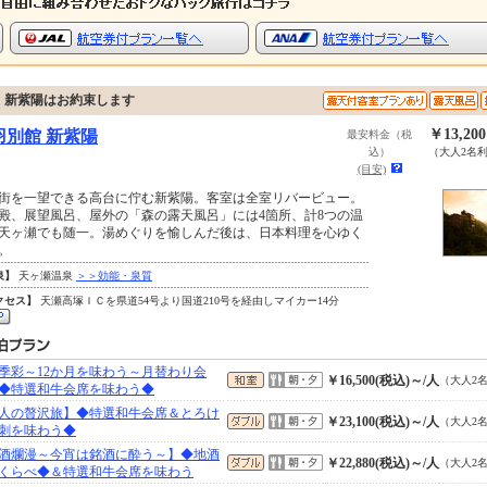
。新紫陽はお約束します
￥13,20
羽別館 新紫陽
最安料金（税
込）
（大人2名
(目安)
街を一望できる高台に佇む新紫陽。客室は全室リバービュー。
殿、展望風呂、屋外の「森の露天風呂」には4箇所、計8つの温
天ヶ瀬でも随一。湯めぐりを愉しんだ後は、日本料理を心ゆく
。
泉】
天ヶ瀬温泉
＞＞効能・泉質
クセス】
天瀬高塚ＩＣを県道54号より国道210号を経由しマイカー14分
季彩～12か月を味わう～月替わり会
￥16,500(税込)～/人
（大人2
◆特選和牛会席を味わう◆
人の贅沢旅】◆特選和牛会席＆とろけ
￥23,100(税込)～/人
（大人2
刺を味わう◆
酒爛漫～今宵は銘酒に酔う～】◆地酒
￥22,880(税込)～/人
（大人2
くらべ◆＆特選和牛会席を味わう