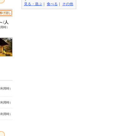
見る・遊ぶ
｜
食べる
｜
その他
0～/人
利用時）
名利用時）
名利用時）
名利用時）