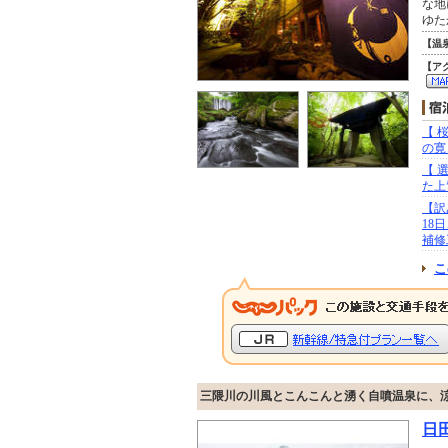
な地
ゆた
【温
【ア
【 
の寛
【 
た上
【訳
18
補修
こ
三隈川の川風とこんこんと湧く自噴温泉に、
日田