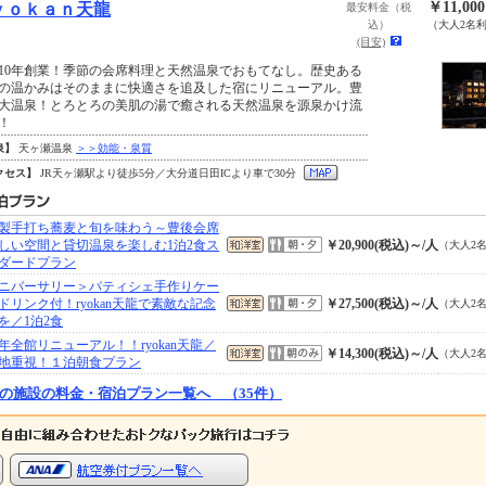
￥11,00
ｙｏｋａｎ天龍
最安料金（税
込）
（大人2名
(目安)
10年創業！季節の会席料理と天然温泉でおもてなし。歴史ある
の温かみはそのままに快適さを追及した宿にリニューアル。豊
大温泉！とろとろの美肌の湯で癒される天然温泉を源泉かけ流
！
泉】
天ヶ瀬温泉
＞＞効能・泉質
クセス】
JR天ヶ瀬駅より徒歩5分／大分道日田ICより車で30分
製手打ち蕎麦と旬を味わう～豊後会席
しい空間と貸切温泉を楽しむ1泊2食ス
￥20,900(税込)～/人
（大人2
ダードプラン
ニバーサリー＞パティシェ手作りケー
ドリンク付！ryokan天龍で素敵な記念
￥27,500(税込)～/人
（大人2
を／1泊2食
24年全館リニューアル！！ryokan天龍／
￥14,300(税込)～/人
（大人2
地重視！１泊朝食プラン
の施設の料金・宿泊プラン一覧へ （35件）