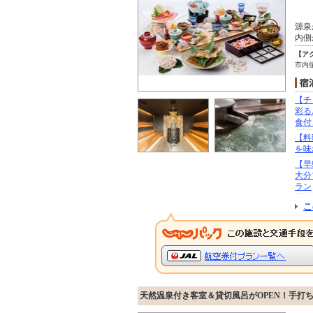
源泉
内側
【ア
市内
【チ
彩る
食付
【料
を味
【早
大分
ラン
こ
天然温泉付き客室＆貸切風呂がOPEN！手打