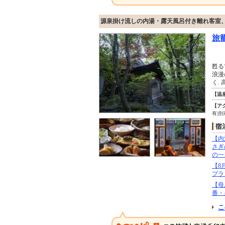
源泉掛け流しの内湯・露天風呂付き離れ客室
旅
甦る
浪漫
く.
【温
【ア
有)
【内
さぎ
の一
【8
プラ
【母
番・
こ