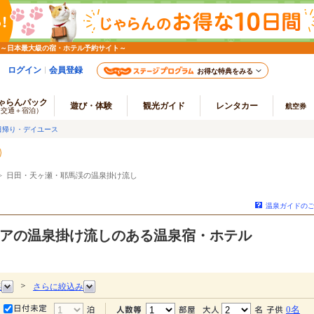
 ～日本最大級の宿・ホテル予約サイト～
ログイン
会員登録
お得な特典をみる
ゃらんパック
遊び・体験
観光ガイド
レンタカー
航空券
（交通＋宿泊）
日帰り・デイユース
 日田・天ヶ瀬・耶馬渓の温泉掛け流し
温泉ガイドの
アの温泉掛け流しのある温泉宿・ホテル
＞
渓
さらに絞込み
0名