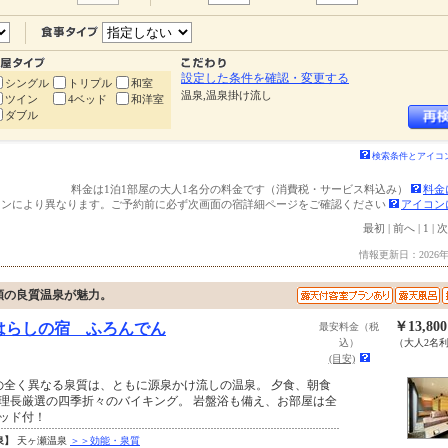
設定した条件を確認・変更する
シングル
トリプル
和室
温泉,温泉掛け流し
ツイン
4ベッド
和洋室
ダブル
検索条件とアイコ
料金は1泊1部屋の大人1名分の料金です（消費税・サービス料込み）
料金
ランにより異なります。ご予約前に必ず次画面の宿詳細ページをご確認ください
アイコン
最初
|
前へ
|
1
|
次
情報更新日：2026年
類の良質温泉が魅力。
￥13,80
はらしの宿 ふろんでん
最安料金（税
込）
（大人2名
(目安)
の全く異なる泉質は、ともに源泉かけ流しの温泉。 夕食、朝食
理長厳選の四季折々のバイキング。 岩盤浴も備え、お部屋は全
ッド付！
泉】
天ヶ瀬温泉
＞＞効能・泉質