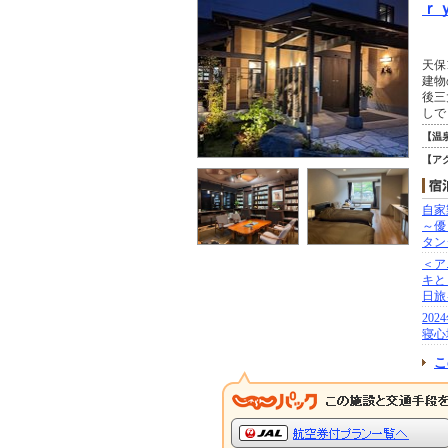
ｒ
天保
建物
後三
しで
【温
【ア
自家
～優
タン
＜ア
キと
日旅
20
寝心
こ