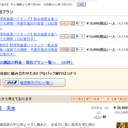
クセス】
天ヶ瀬駅から車で約4分、日田駅から車で約23分。
理長厳選バイキング】飲み放題＆食べ
で大満喫・半露天風呂付客室（1泊2食
￥18,600(税込)～/人
（大人2
）
理長厳選バイキング】飲み放題＆食べ
￥14,600(税込)～/人
（大人2
で大満喫（1泊2食付き）
割60】料理長厳選バイキング・飲み放
食べ放題で大満喫・半露天風呂付客室
￥19,000(税込)～/人
（大人2
泊2食付き）
の施設の料金・宿泊プラン一覧へ （45件）
にそう考えております
￥30,00
荘 天水
最安料金（税
込）
（大人2名
(目安)
瀬温泉の中心部より少し離れた、合楽川に面し桜滝を望む静か