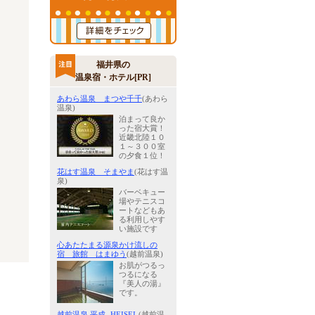
福井県の
温泉宿・ホテル[PR]
あわら温泉 まつや千千
(あわら
温泉)
泊まって良か
った宿大賞！
近畿北陸１０
１～３００室
の夕食１位！
花はす温泉 そまやま
(花はす温
泉)
バーベキュー
場やテニスコ
ートなどもあ
る利用しやす
い施設です
心あたたまる源泉かけ流しの
宿 旅館 はまゆう
(越前温泉)
お肌がつるっ
つるになる
『美人の湯』
です。
越前温泉 平成 -HEISEI-
(越前温