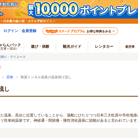
 ～日本最大級の宿・ホテル予約サイト～
ログイン
会員登録
お得な特典をみる
ゃらんパック
遊び・体験
観光ガイド
レンタカー
航空券
（交通＋宿泊）
日帰り・デイユース
>
若狭
> 敦賀トンネル温泉の温泉掛け流し
流し
出た温泉。高台に位置していることから、湯船にひたりつつ日本三大松原や市街地港
カリ性単純温泉です。神経通・関節痛・慢性消化器病に効能があると言われています