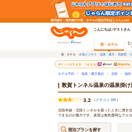
国内旅行・海外旅行や宿・ホテルの宿泊予約はじゃらんnet
こんにちは♪ゲストさん
じ
宿・ホテル
宿・ホテル
出張ビジネス
温泉・露天
高級宿
ポイントがたまる・つかえる
ホテル予約
>
温泉・露天風呂
>
北陸
>
福井
敦賀トンネル温泉の温泉掛け
3.2
（
クチコミ 8件
）
北陸本線・北陸トンネルを掘ったときに湧き
できるのが魅力です。泉質は無色透明なアル
宿泊プランを探す