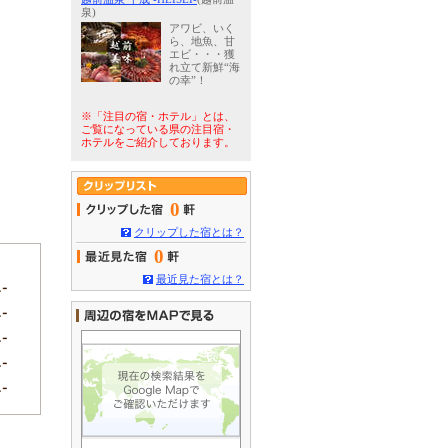
泉)
アワビ、いく
ら、地魚、甘
エビ・・・獲
れ立て新鮮“海
の幸”！
※「注目の宿・ホテル」とは、
ご覧になっている県の注目宿・
ホテルをご紹介しております。
0
クリップした宿とは？
0
最近見た宿とは？
.-
.-
.-
.-
.-