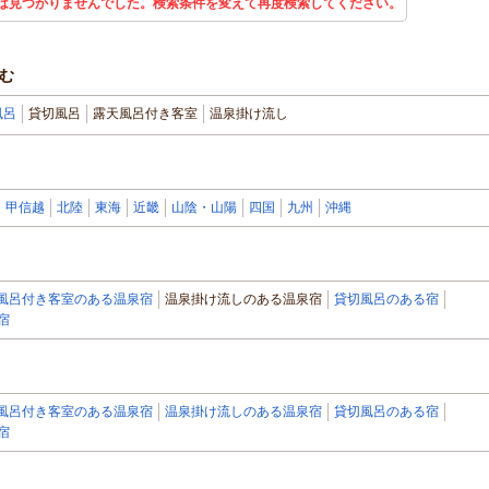
は見つかりませんでした。検索条件を変えて再度検索してください。
む
風呂
貸切風呂
露天風呂付き客室
温泉掛け流し
甲信越
北陸
東海
近畿
山陰・山陽
四国
九州
沖縄
風呂付き客室のある温泉宿
温泉掛け流しのある温泉宿
貸切風呂のある宿
宿
風呂付き客室のある温泉宿
温泉掛け流しのある温泉宿
貸切風呂のある宿
宿