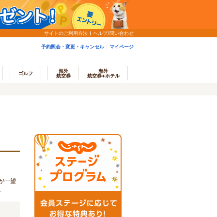
サイトのご利用方法
ヘルプ/問い合わせ
予約照会・変更・キャンセル
マイページ
海外
海外
ゴルフ
航空券
航空券+ホテル
が一望
。