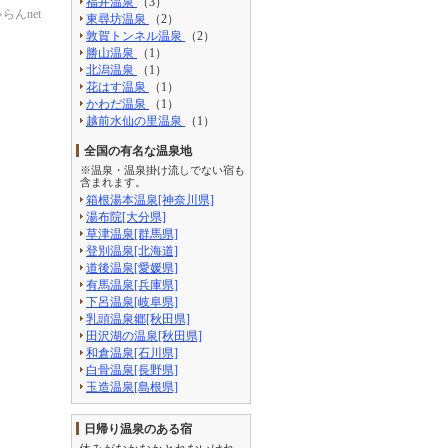
福井温泉
（3）
んnet
東尋坊温泉
（2）
敦賀トンネル温泉
（2）
勝山温泉
（1）
北潟温泉
（1）
花はす温泉
（1）
かわだ温泉
（1）
越前水仙の里温泉
（1）
全国の有名な温泉地
※温泉・温泉掛け流しでない宿も
含まれます。
箱根湯本温泉[神奈川県]
湯布院[大分県]
草津温泉[群馬県]
登別温泉[北海道]
道後温泉[愛媛県]
有馬温泉[兵庫県]
下呂温泉[岐阜県]
乳頭温泉郷[秋田県]
田沢湖の温泉[秋田県]
和倉温泉[石川県]
白骨温泉[長野県]
玉造温泉[島根県]
日帰り温泉のある宿