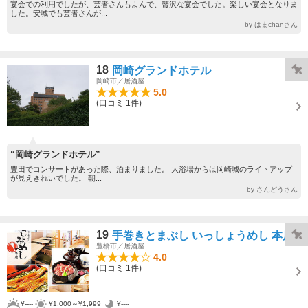
宴会での利用でしたが、芸者さんもよんで、贅沢な宴会でした。楽しい宴会となりま
した。安城でも芸者さんが...
by はまchanさん
18
岡崎グランドホテル
岡崎市／居酒屋
5.0
(口コミ 1件)
“岡崎グランドホテル”
豊田でコンサートがあった際、泊まりました。 大浴場からは岡崎城のライトアップ
が見えきれいでした。 朝...
by さんどうさん
19
手巻きとまぶし いっしょうめし 本店
豊橋市／居酒屋
4.0
(口コミ 1件)
¥----
¥1,000～¥1,999
¥----