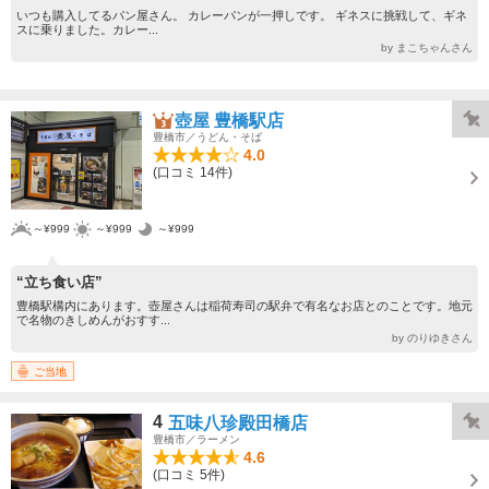
いつも購入してるパン屋さん。 カレーパンが一押しです。 ギネスに挑戦して、ギネ
スに乗りました。カレー...
by まこちゃんさん
壺屋 豊橋駅店
豊橋市／うどん・そば
4.0
(口コミ 14件)
～¥999
～¥999
～¥999
“立ち食い店”
豊橋駅構内にあります。壺屋さんは稲荷寿司の駅弁で有名なお店とのことです。地元
で名物のきしめんがおすす...
by のりゆきさん
ご当地
4
五味八珍殿田橋店
豊橋市／ラーメン
4.6
(口コミ 5件)