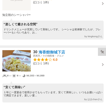
(口コミ 1件)
知立初のシーシャバー
“楽しくて癒される空間”
ドリンクメニューが充実していて美味しいです。 シーシャは初体験でしたが、フレ
ーバーもいろいろあり、お...
by kingkongさん
30
海香館御城下店
西尾市／その他軽食・グルメ
4.0
(口コミ 1件)
¥----
¥----
¥4,000～¥4,999
“安くて美味い”
１年に一度宴会で使用させてもらっています。安くて美味しい。いつもお腹いっぱい
で満足できます。楽しい宴...
by はまchanさん