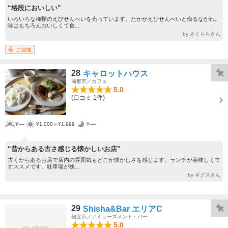
“格段においしい”
いろいろな種類のえびせんべいを売っています。たかがえびせんべいと侮るなかれ。
味はもちろんおいしくて食...
by さくららさん
ご当地
28
キャロットハウス
蒲郡市／カフェ
5.0
(口コミ 1件)
¥----
¥1,000～¥1,999
¥----
“昔からある古さ感じる懐かしいお店”
古くからあるお店で店内の雰囲気もどこか懐かしさを感じます。ランチが美味しくて
オススメです。駐車場が狭...
by ギグスさん
29
Shisha&Bar エリアC
知立市／アミューズメント・バー
5.0