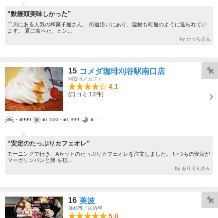
“麩饅頭美味しかった”
二川にある人気の和菓子屋さん。 街道沿いにあり、建物も町屋のように造られてい
ます。 夏に食べた、ヒン...
by かっちさん
15
コメダ珈琲刈谷駅南口店
刈谷市／カフェ
4.1
(口コミ 13件)
～¥999
¥1,000～¥1,999
¥----
“安定のたっぷりカフェオレ”
モーニングで行き、Aセットのたっぷりカフェオレを注文しました。 いつもの安定が
マーガリンパンと卵 を頂...
by ありそんさん
16
美波
蒲郡市／居酒屋
5.0