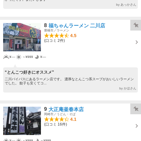
by あっかさん
8
福ちゃんラーメン 二川店
豊橋市／ラーメン
4.5
(口コミ 2件)
¥----
～¥999
¥----
“とんこつ好きにオススメ”
二川バイパスにあるラーメン店です。 濃厚なとんこつ系スープがおいしいラーメン
でした。 餃子も安くてコ...
by かほさん
9
大正庵釜春本店
岡崎市／うどん・そば
4.1
(口コミ 16件)
¥----
～¥999
～¥999