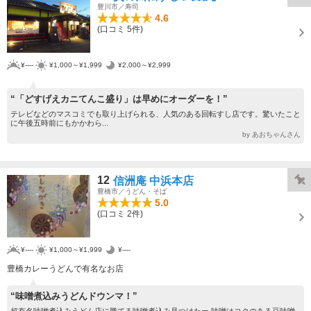
豊川市／寿司
4.6
(口コミ 5件)
¥----
¥1,000～¥1,999
¥2,000～¥2,999
“「どすげえカニてんこ盛り」は早めにオーダーを！”
テレビなどのマスコミでも取り上げられる、人気のある回転すし店です。驚いたこと
に午後五時前にもかかわら...
by あおちゃんさん
12
信洲庵 中浜本店
豊橋市／うどん・そば
5.0
(口コミ 2件)
¥----
¥1,000～¥1,999
¥----
豊橋カレーうどんで有名なお店
“味噌煮込みうどんドウンマ！”