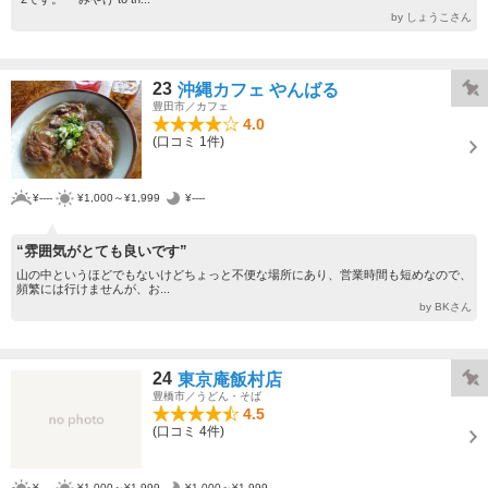
by しょうこさん
23
沖縄カフェ やんばる
豊田市／カフェ
4.0
(口コミ 1件)
¥----
¥1,000～¥1,999
¥----
“雰囲気がとても良いです”
山の中というほどでもないけどちょっと不便な場所にあり、営業時間も短めなので、
頻繁には行けませんが、お...
by BKさん
24
東京庵飯村店
豊橋市／うどん・そば
4.5
(口コミ 4件)
¥----
¥1,000～¥1,999
¥1,000～¥1,999