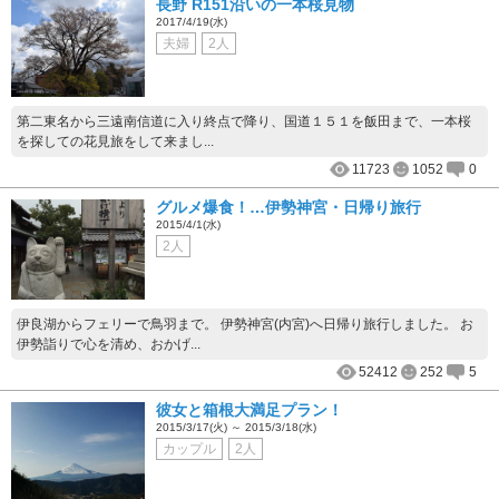
長野 R151沿いの一本桜見物
2017/4/19(水)
夫婦
2人
第二東名から三遠南信道に入り終点で降り、国道１５１を飯田まで、一本桜
を探しての花見旅をして来まし...
11723
1052
0
グルメ爆食！…伊勢神宮・日帰り旅行
2015/4/1(水)
2人
伊良湖からフェリーで鳥羽まで。 伊勢神宮(内宮)へ日帰り旅行しました。 お
伊勢詣りで心を清め、おかげ...
52412
252
5
彼女と箱根大満足プラン！
2015/3/17(火) ～ 2015/3/18(水)
カップル
2人