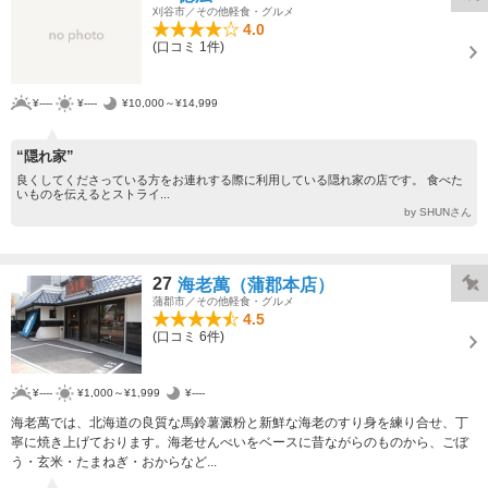
刈谷市／その他軽食・グルメ
4.0
(口コミ 1件)
¥----
¥----
¥10,000～¥14,999
“隠れ家”
良くしてくださっている方をお連れする際に利用している隠れ家の店です。 食べた
いものを伝えるとストライ...
by SHUNさん
27
海老萬（蒲郡本店）
蒲郡市／その他軽食・グルメ
4.5
(口コミ 6件)
¥----
¥1,000～¥1,999
¥----
海老萬では、北海道の良質な馬鈴薯澱粉と新鮮な海老のすり身を練り合せ、丁
寧に焼き上げております。海老せんべいをベースに昔ながらのものから、ごぼ
う・玄米・たまねぎ・おからなど...