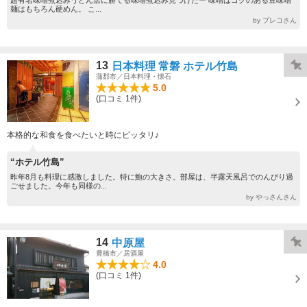
超有名味噌煮込みうどん店に勝てる味噌煮込み見つけたー 味噌はコクのある豆味噌
麺はもちろん硬めん。 こ...
by プレコさん
13
日本料理 常磐 ホテル竹島
蒲郡市／日本料理・懐石
5.0
(口コミ 1件)
本格的な和食を食べたいと時にピッタリ♪
“ホテル竹島”
昨年8月も料理に感激しました。特に鮑の大きさ。部屋は、半露天風呂でのんびり過
ごせました。今年も同様の...
by やっさんさん
14
中原屋
豊橋市／居酒屋
4.0
(口コミ 1件)