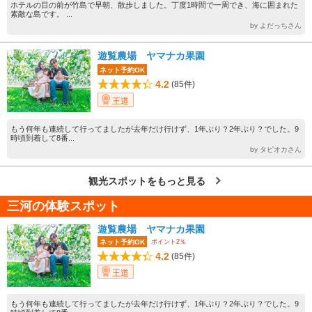
ホテルの目の前が竹島で早朝、散歩しました。丁度1時間で一周でき、海に囲まれた
素敵な島です。 ...
by よだっちさん
遊覧農場 ヤマナカ果園
ネット予約OK
4.2
(85件)
王道
もう何年も連続して行ってましたが去年だけ行けず、1年ぶり？2年ぶり？でした。9
時頃到着して8番...
by タピオカさん
観光スポットをもっと見る
三河の体験スポット
遊覧農場 ヤマナカ果園
ポイント2％
ネット予約OK
4.2
(85件)
王道
もう何年も連続して行ってましたが去年だけ行けず、1年ぶり？2年ぶり？でした。9