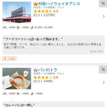
刈谷ハイウェイオアシス
刈谷市／その他軽食・グルメ
4.3
(口コミ 2,275件)
～¥999
～¥999
¥1,000～¥1,999
“フードコートいっぱいあって悩みます。”
地下で野菜、ケーキ、魚などいっぱい購入しました。 なかなか見掛けない野菜もあ
り嬉しい限りです。 ...
by かーさん
ご当地
パンのトラ
安城市／その他軽食・グルメ
3.9
(口コミ 144件)
～¥999
～¥999
～¥999
“カレーパンが一押し”