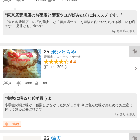
“東京庵豊川店のお蕎麦と蕎麦ツユが好みの方におススメです。”
「東京庵豊川店」の「お蕎麦」と「蕎麦湯ツユ」を豊橋市内でいただける唯一のお店
です。 是非とも、食べに...
by 海中藍花さん
25
ボンとらや
豊橋市／スイーツ・ケーキ
4.4
(口コミ 30件)
¥----
～¥999
～¥999
“実家に帰ると必ず買うよ”
小学生の頃は味が一種類しかなかった気がします 今は色んな味が楽しめてお土産に
持って帰ると喜ばれます ...
by まりもさん
ご当地
26
徳広