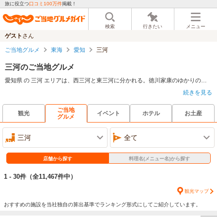
旅に役立つ
口コミ100万件
掲載！
検索
行きたい
メニュー
ゲスト
さん
ご当地グルメ
東海
愛知
三河
三河のご当地グルメ
愛知県 の 三河 エリアは、西三河と東三河に分かれる。徳川家康のゆかりの地の岡崎、マリンリゾートが盛んな渥美半島や蒲郡など、日帰りも泊まりも楽しめるエリアだ。この地でグルメ素材は多くある。刈谷のいもかわうどん、一色のうなぎ、安城のいちじく会席、田原のしらす、蒲郡のアカザエビ等だ。どれも、何度でも食べたい食材や料理だ。もちろん、お酒も美味しい銘柄があり、楽しみが尽きないエリアだ。
続きを見る
ご当地
観光
イベント
ホテル
お土産
グルメ
三河
全て
店舗から探す
料理名(メニュー名)から探す
1 - 30件
（全11,467件中）
観光マップ
おすすめの施設を当社独自の算出基準でランキング形式にしてご紹介しています。