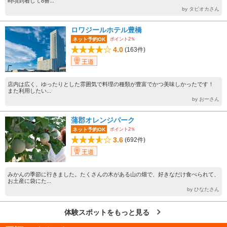
時頃到着して8番...
by タピオカさん
ロワジールホテル豊橋
ポイント2％
ネット予約OK
4.0
(163件)
王道
店内は広く、ゆったりとした雰囲気で料理の種類が豊富でかつ美味しかったです！
また利用したい...
by おーさん
蒲郡オレンジパーク
ポイント2％
ネット予約OK
3.6
(692件)
王道
みかんの季節に行きました。たくさんの木がある山の畑で、好きなだけ食べられて、
お土産に袋にた...
by ひなたさん
体験スポットをもっと見る