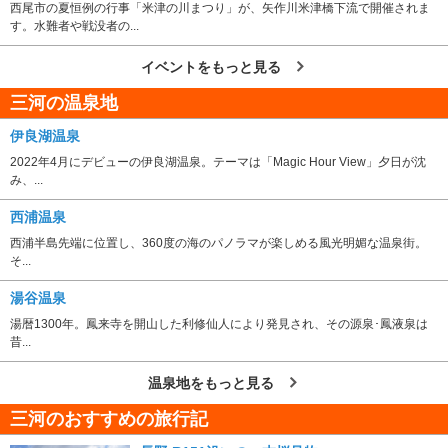
西尾市の夏恒例の行事「米津の川まつり」が、矢作川米津橋下流で開催されま
す。水難者や戦没者の...
イベントをもっと見る
三河の温泉地
伊良湖温泉
2022年4月にデビューの伊良湖温泉。テーマは「Magic Hour View」夕日が沈
み、...
西浦温泉
西浦半島先端に位置し、360度の海のパノラマが楽しめる風光明媚な温泉街。
そ...
湯谷温泉
湯暦1300年。鳳来寺を開山した利修仙人により発見され、その源泉･鳳液泉は
昔...
温泉地をもっと見る
三河のおすすめの旅行記