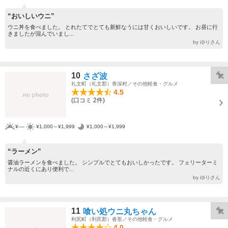
“おいしいウニ”
ウニ丼を食べました。 とれたてでとても新鮮なうには甘くおいしいです。 お昼に行
きましたが混んでいまし...
by ゆりさん
10
さざ波
礼文町（礼文郡）香深村／その他軽食・グルメ
4.5
(口コミ 2件)
¥----
¥1,000～¥1,999
¥1,000～¥1,999
“ラーメン”
醤油ラーメンを食べました。 シンプルでとてもおいしかったです。 フェリーターミ
ナルの近くにあり便利で...
by ゆりさん
11
喰い処ウニ丸ちゃん
利尻町（利尻郡）沓形／その他軽食・グルメ
4.0