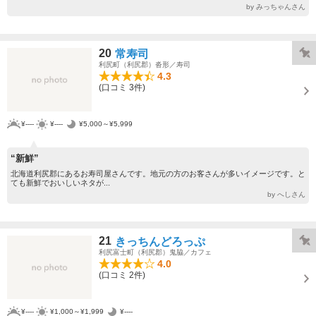
by みっちゃんさん
20
常寿司
利尻町（利尻郡）沓形／寿司
4.3
(口コミ 3件)
¥----
¥----
¥5,000～¥5,999
“新鮮”
北海道利尻郡にあるお寿司屋さんです。地元の方のお客さんが多いイメージです。と
ても新鮮でおいしいネタが...
by へしさん
21
きっちんどろっぷ
利尻富士町（利尻郡）鬼脇／カフェ
4.0
(口コミ 2件)
¥----
¥1,000～¥1,999
¥----