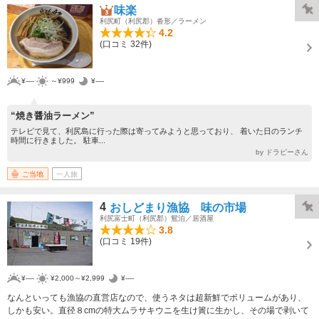
味楽
利尻町（利尻郡）沓形／ラーメン
4.2
(口コミ 32件)
¥----
～¥999
¥----
“焼き醤油ラーメン”
テレビで見て、利尻島に行った際は寄ってみようと思っており、 着いた日のランチ
時間に行きました。 駐車...
by ドラピーさん
ご当地
一人旅
4
おしどまり漁協 味の市場
利尻富士町（利尻郡）鴛泊／居酒屋
3.8
(口コミ 19件)
¥----
¥2,000～¥2,999
¥----
なんといっても漁協の直営店なので、使うネタは超新鮮でボリュームがあり、
しかも安い。直径８cmの特大ムラサキウニを生け簀に生かし、その場で剥いて