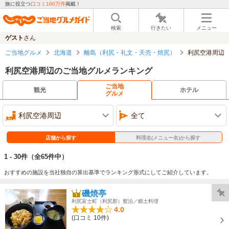
旅に役立つ
口コミ100万件
掲載！
検索
行きたい
メニュー
ゲスト
さん
ご当地グルメ
北海道
離島（利尻・礼文・天売・焼尻）
利尻空港周辺
利尻空港周辺のご当地グルメランキング
ご当地
観光
ホテル
グルメ
利尻空港周辺
全て
店舗から探す
料理名(メニュー名)から探す
1 - 30件
（全65件中）
おすすめの施設を当社独自の算出基準でランキング形式にしてご紹介しています。
磯焼亭
利尻富士町（利尻郡）鴛泊／郷土料理
4.0
(口コミ 10件)