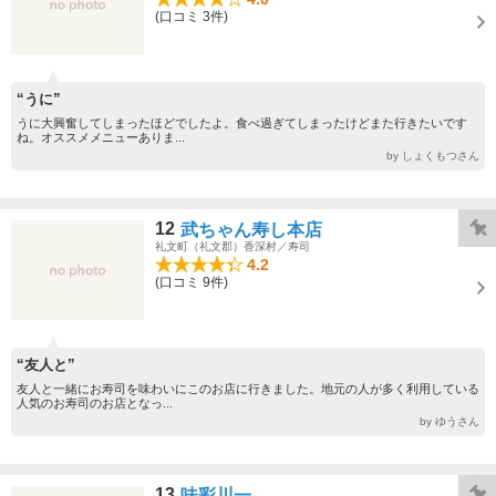
(口コミ 3件)
“うに”
うに大興奮してしまったほどでしたよ。食べ過ぎてしまったけどまた行きたいです
ね。オススメメニューありま...
by しょくもつさん
12
武ちゃん寿し本店
礼文町（礼文郡）香深村／寿司
4.2
(口コミ 9件)
“友人と”
友人と一緒にお寿司を味わいにこのお店に行きました。地元の人が多く利用している
人気のお寿司のお店となっ...
by ゆうさん
13
味彩川一