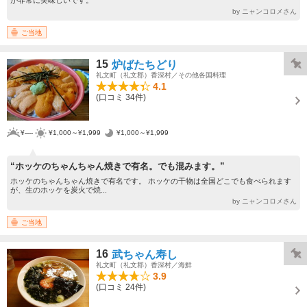
が非常に美味しいです。
by ニャンコロメさん
ご当地
15
炉ばたちどり
礼文町（礼文郡）香深村／その他各国料理
4.1
(口コミ 34件)
¥----
¥1,000～¥1,999
¥1,000～¥1,999
“ホッケのちゃんちゃん焼きで有名。でも混みます。”
ホッケのちゃんちゃん焼きで有名です。 ホッケの干物は全国どこでも食べられます
が、生のホッケを炭火で焼...
by ニャンコロメさん
ご当地
16
武ちゃん寿し
礼文町（礼文郡）香深村／海鮮
3.9
(口コミ 24件)