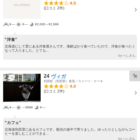
4.0
(口コミ 2件)
¥----
¥----
¥2,000～¥2,999
“洋食”
北海道にして君にある洋食屋さんです。海鮮ばかり食べていたので、洋食が食べたく
なって入りました。とても...
by へしさん
24
ヴィガ
利尻町（利尻郡）沓形／スイーツ・ケーキ
4.0
(口コミ 2件)
¥----
～¥999
¥----
“カフェ”
北海道利尻君にあるカフェです。観光の途中で寄りました。ゆったりとしながらコー
ヒーを楽しむことができま...
by へしさん