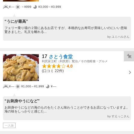
¥----
～¥999
¥3,000～¥3,999
“うにが最高”
フェリー乗り場の２階にあるお店で すが、本格的なお寿司が美味しいのにいい意味
驚きました。礼文を離れる...
by ユミハルさん
17
さとう食堂
利尻富士町（利尻郡）鴛泊／その他軽食・グルメ
4.0
(口コミ 22件)
¥----
¥1,000～¥1,999
¥----
“お刺身やうになど”
お刺身やうになどの海のものをたくさん味わうことができるお店になっていますよ。
海の味をしっかりと感じた...
by すえっこさん
一人旅