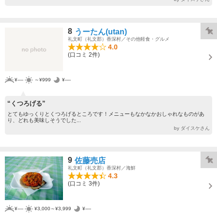
8
うーたん(utan)
礼文町（礼文郡）香深村／その他軽食・グルメ
4.0
(口コミ 2件)
¥----
～¥999
¥----
“くつろげる”
とてもゆっくりとくつろげるところです！メニューもなかなかおしゃれなものがあ
り、どれも美味しそうでした...
by ダイスケさん
9
佐藤売店
礼文町（礼文郡）香深村／海鮮
4.3
(口コミ 3件)
¥----
¥3,000～¥3,999
¥----