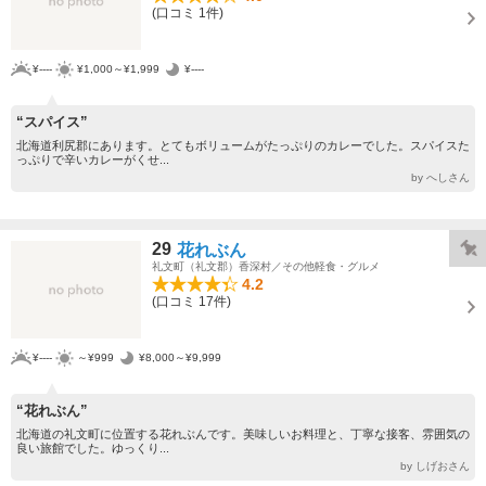
(口コミ 1件)
¥----
¥1,000～¥1,999
¥----
“スパイス”
北海道利尻郡にあります。とてもボリュームがたっぷりのカレーでした。スパイスた
っぷりで辛いカレーがくせ...
by へしさん
29
花れぶん
礼文町（礼文郡）香深村／その他軽食・グルメ
4.2
(口コミ 17件)
¥----
～¥999
¥8,000～¥9,999
“花れぶん”
北海道の礼文町に位置する花れぶんです。美味しいお料理と、丁寧な接客、雰囲気の
良い旅館でした。ゆっくり...
by しげおさん