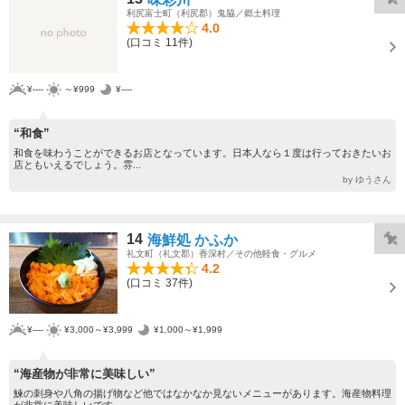
利尻富士町（利尻郡）鬼脇／郷土料理
4.0
(口コミ 11件)
¥----
～¥999
¥----
“和食”
和食を味わうことができるお店となっています。日本人なら１度は行っておきたいお
店ともいえるでしょう。雰...
by ゆうさん
14
海鮮処 かふか
礼文町（礼文郡）香深村／その他軽食・グルメ
4.2
(口コミ 37件)
¥----
¥3,000～¥3,999
¥1,000～¥1,999
“海産物が非常に美味しい”
鰊の刺身や八角の揚げ物など他ではなかなか見ないメニューがあります。海産物料理