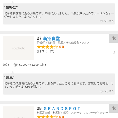
“気軽に”
北海道利尻郡にあるお店です。気軽に入れました。小腹が減ったのでラーメンをオー
ダーしました。あっさりし...
by へしさん
27
新沼食堂
羽幌町（苫前郡）焼尻／その他軽食・グルメ
4.0
(口コミ 1件)
¥----
¥1,000～¥1,999
¥----
“焼尻”
北海道の焼尻島にあるお店です。船を降りたところにあります。営業してる時と、し
ていない時があるので問い...
by へしさん
28
ＧＲＡＮＤＳＰＯＴ
利尻富士町（利尻郡）鴛泊／ステーキ・ハンバーグ・カレー
4.0