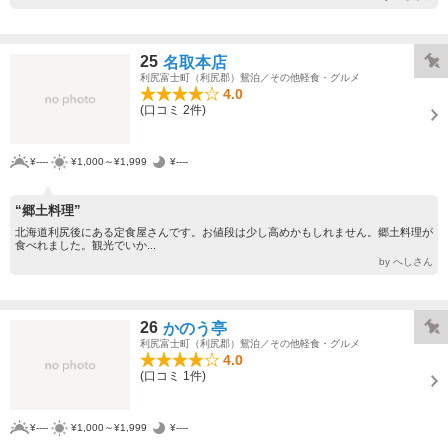
25
名取本店
利尻富士町（利尻郡）鴛泊／その他軽食・グルメ
4.0
(口コミ 2件)
¥----
¥1,000～¥1,999
¥----
“郷土料理”
北海道利尻後にある定食屋さんです。お値段は少し高めかもしれません。郷土料理が
食べれました。観光でいか...
by へしさん
26
かのう亭
利尻富士町（利尻郡）鴛泊／その他軽食・グルメ
4.0
(口コミ 1件)
¥----
¥1,000～¥1,999
¥----