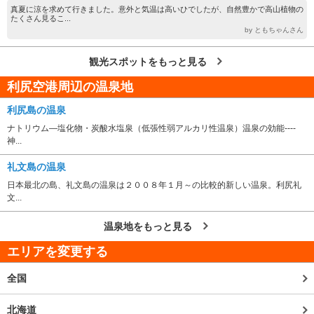
真夏に涼を求めて行きました。意外と気温は高いひでしたが、自然豊かで高山植物の
たくさん見るこ...
by ともちゃんさん
観光スポットをもっと見る
利尻空港周辺の温泉地
利尻島の温泉
ナトリウム―塩化物・炭酸水塩泉（低張性弱アルカリ性温泉）温泉の効能----
神...
礼文島の温泉
日本最北の島、礼文島の温泉は２００８年１月～の比較的新しい温泉。利尻礼
文...
温泉地をもっと見る
エリアを変更する
全国
北海道