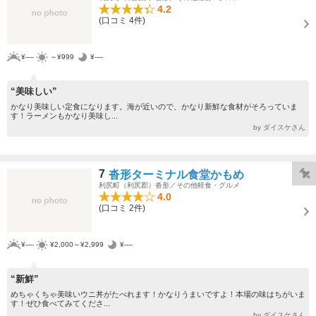
4.2
(口コミ 4件)
¥----
～¥999
¥----
“美味しい”
かなり美味しい定食になります。海が近いので、かなり新鮮な食材がそろっていま
す！ラーメンもかなり美味し...
by ダイスケさん
7
沓形ターミナル食堂かもめ
利尻町（利尻郡）沓形／その他軽食・グルメ
4.0
(口コミ 2件)
¥----
¥2,000～¥2,999
¥----
“新鮮”
めちゃくちゃ美味いウニ丼がたべれます！かなりうまいですよ！本場の味はちがいま
す！ぜひ食べてみてくださ...
by ダイスケさん