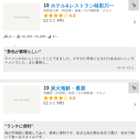
18
ホテル&レストラン味彩川一
利尻富士町（利尻郡）鬼脇／その他軽食・グルメ
4.0
(口コミ 4件)
¥----
¥1,000～¥1,999
¥----
“景色が素晴らしい”
ラーメンがおいしいということできました。さすがに有名になるだけあるおいしいラ
ーメンでした。また素晴ら...
by みつさん
19
炭火海鮮・番屋
羽幌町（苫前郡）焼尻／その他軽食・グルメ
4.0
(口コミ 5件)
“ランチに便利”
海の宇宙館に隣接してあり、昼食に便利です。好きな魚介類を自分で選び、自分で焼
いて食べるスタイルです。