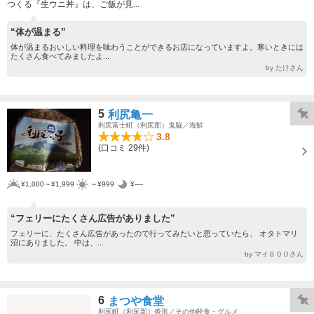
つくる『生ウニ丼』は、ご飯が見...
“体が温まる”
体が温まるおいしい料理を味わうことができるお店になっていますよ。寒いときには
たくさん食べてみましたよ...
by たけさん
5
利尻亀一
利尻富士町（利尻郡）鬼脇／海鮮
3.8
(口コミ 29件)
¥1,000～¥1,999
～¥999
¥----
“フェリーにたくさん広告がありました”
フェリーに、たくさん広告があったので行ってみたいと思っていたら、 オタトマリ
沼にありました。 中は、...
by マイＢＯＯさん
6
まつや食堂
利尻町（利尻郡）沓形／その他軽食・グルメ