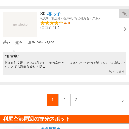
30
樽っ子
礼文町（礼文郡）香深村／その他軽食・グルメ
4.0
(口コミ 1件)
¥----
¥----
¥4,000～¥4,999
“礼文島”
北海道礼文郡にあるお店です。海の幸がとてもおいしかったので皆さんにもお勧めで
す。とても新鮮な食材を提...
by へしさん
1
2
3
＞
利尻空港周辺の観光スポット