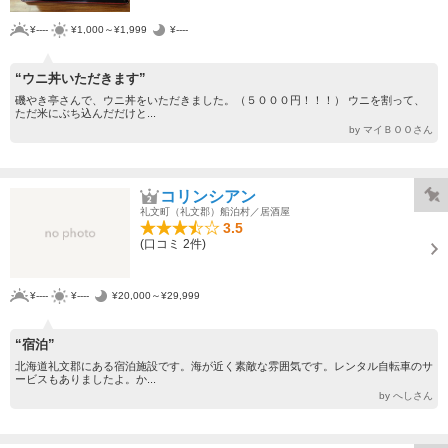
¥----
¥1,000～¥1,999
¥----
“ウニ丼いただきます”
磯やき亭さんで、ウニ丼をいただきました。（５０００円！！！） ウニを割って、
ただ米にぶち込んだだけと...
by マイＢＯＯさん
コリンシアン
礼文町（礼文郡）船泊村／居酒屋
3.5
(口コミ 2件)
¥----
¥----
¥20,000～¥29,999
“宿泊”
北海道礼文郡にある宿泊施設です。海が近く素敵な雰囲気です。レンタル自転車のサ
ービスもありましたよ。か...
by へしさん