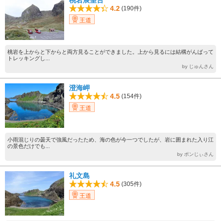
桃岩展望台
4.2
(190件)
王道
桃岩を上からと下からと両方見ることができました。上から見るには結構がんばって
トレッキングし...
by じゅんさん
澄海岬
4.5
(154件)
王道
小雨混じりの曇天で強風だったため、海の色が今一つでしたが、岩に囲まれた入り江
の景色だけでも...
by ポンじぃさん
礼文島
4.5
(305件)
王道