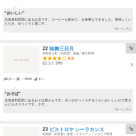
“おいしい”
北海道利尻郡にあるお店です。コーヒーも飲めて、お食事もできました。美味しくい
ただき、ゆっくりと過ごす...
by へしさん
22
味舞三日月
利尻富士町（利尻郡）鬼脇／郷土料理
4.0
(口コミ 2件)
¥----
～¥999
¥----
“おそば”
北海道利尻郡にあるおそば屋さんです。ダシがびっくりするぐらいおいしいので皆さ
んにもオススメです。さす...
by へしさん
23
ビストロヤ シーラカンス
利尻町（利尻郡）沓形／イタリアン・イタリア料理