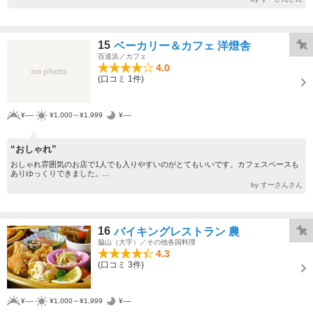
15
ベーカリー＆カフェ 洋燈舎
百道浜／カフェ
4.0
(口コミ 1件)
¥----
¥1,000～¥1,999
¥----
“おしゃれ”
おしゃれ雰囲気のお店で1人でも入りやすいのがとてもいいです。カフェスペースも
ありゆっくりできました。...
by すーさんさん
16
バイキングレストラン 農
脇山（大字）／その他各国料理
4.3
(口コミ 3件)
¥----
¥1,000～¥1,999
¥----