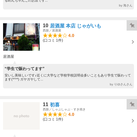
るめんちゃんこのお店です...
by 海さん
10
居酒屋 本店 じゃがいも
西新／居酒屋
4.0
(口コミ 1件)
居酒屋
“学生で賑わってます”
安いし美味しいです♪近くに大学など学校学校説明会多いこともあり学生で賑わって
ます(*^^*) ガヤガヤして...
by りゆさんさん
11
初喜
西新／しゃぶしゃぶ・すき焼き
4.0
(口コミ 1件)