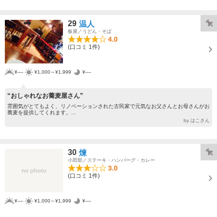
29
温人
板屋／うどん・そば
4.0
(口コミ 1件)
¥----
¥1,000～¥1,999
¥----
“おしゃれなお蕎麦屋さん”
雰囲気がとてもよく、リノベーションされた古民家で元気なお父さんとお母さんがお
蕎麦を提供してくれます。...
by はこさん
30
煉
小田部／ステーキ・ハンバーグ・カレー
3.0
(口コミ 1件)
¥----
¥1,000～¥1,999
¥----