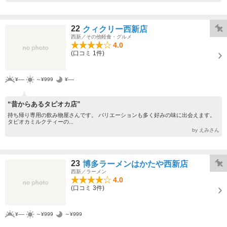
22
クィクリー西新店
西新／その他軽食・グルメ
4.0
(口コミ 1件)
¥----
～¥999
¥----
“昔からあるタピオカ店”
持ち帰り専用の飲み物屋さんです。 バリエーションも多く好みの味に出会えます。
タピオカミルクティーの...
by えみさん
23
博多ラーメンはかたや西新店
西新／ラーメン
4.0
(口コミ 3件)
¥----
～¥999
～¥999