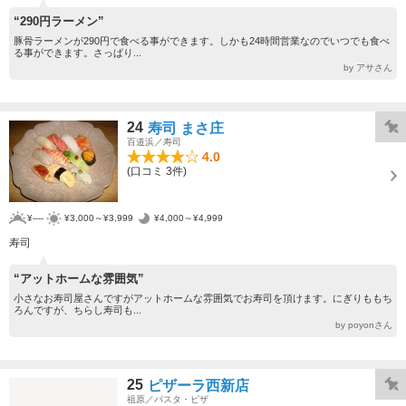
“290円ラーメン”
豚骨ラーメンが290円で食べる事ができます。しかも24時間営業なのでいつでも食べ
る事ができます。さっぱり...
by アサさん
24
寿司 まさ庄
百道浜／寿司
4.0
(口コミ 3件)
¥----
¥3,000～¥3,999
¥4,000～¥4,999
寿司
“アットホームな雰囲気”
小さなお寿司屋さんですがアットホームな雰囲気でお寿司を頂けます。にぎりももち
ろんですが、ちらし寿司も...
by poyonさん
25
ピザーラ西新店
祖原／パスタ・ピザ