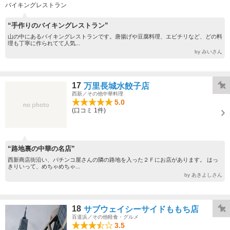
バイキングレストラン
“手作りのバイキングレストラン”
山の中にあるバイキングレストランです。唐揚げや豆腐料理、エビチリなど、どの料
理も丁寧に作られてて人気...
by みいさん
17
万里長城水餃子店
西新／その他中華料理
5.0
(口コミ 1件)
“路地裏の中華の名店”
西新商店街沿い、パチンコ屋さんの隣の路地を入った２Ｆにお店があります。 はっ
きりいって、めちゃめちゃ...
by あきよしさん
18
サブウェイシーサイドももち店
百道浜／その他軽食・グルメ
3.5