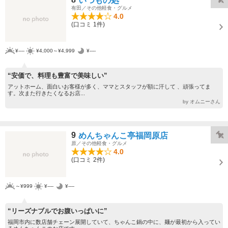
いつもの処
有田／その他軽食・グルメ
4.0
(口コミ 1件)
¥----
¥4,000～¥4,999
¥----
“安価で、料理も豊富で美味しい”
アットホーム、面白いお客様が多く、ママとスタッフが額に汗して 、頑張ってま
す。次また行きたくなるお店...
by オムニーさん
9
めんちゃんこ亭福岡原店
原／その他軽食・グルメ
4.0
(口コミ 2件)
～¥999
¥----
¥----
“リーズナブルでお腹いっぱいに”
福岡市内に数店舗チェーン展開していて、ちゃんこ鍋の中に、麺が最初から入ってい