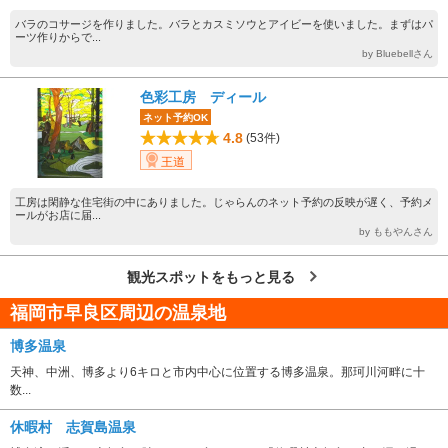
バラのコサージを作りました。バラとカスミソウとアイビーを使いました。まずはパ
ーツ作りからで...
by Bluebellさん
色彩工房 ディール
ネット予約OK
4.8
(53件)
王道
工房は閑静な住宅街の中にありました。じゃらんのネット予約の反映が遅く、予約メ
ールがお店に届...
by ももやんさん
観光スポットをもっと見る
福岡市早良区周辺の温泉地
博多温泉
天神、中洲、博多より6キロと市内中心に位置する博多温泉。那珂川河畔に十
数...
休暇村 志賀島温泉