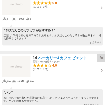
5.0
(口コミ 1件)
¥----
～¥999
¥----
“きびだんごのガラガラがおすすめ！”
店頭に100円で回せるガラガラがあります。きびだんごやたこ焼きがあたります。 持
ち帰りもできます！
by えみさん
14
ベーカリー&カフェ ビエント
西新／その他軽食・グルメ
4.0
(口コミ 1件)
¥----
～¥999
¥----
“パン”
おしゃれで落ち着いた雰囲気のお店でした。カフェスペースもありゆっくりできま
す。パンの種類も豊富であん...
by すーさんさん