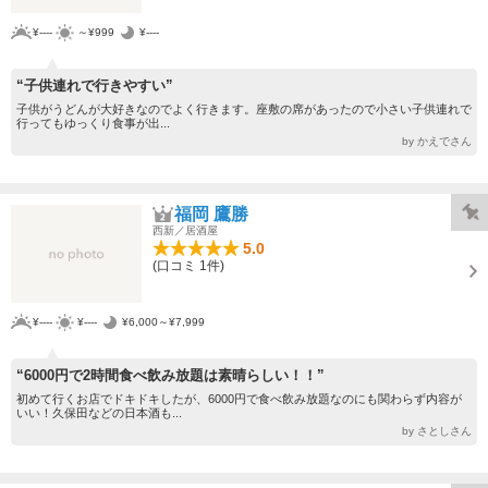
¥----
～¥999
¥----
“子供連れで行きやすい”
子供がうどんが大好きなのでよく行きます。座敷の席があったので小さい子供連れで
行ってもゆっくり食事が出...
by かえでさん
福岡 鷹勝
西新／居酒屋
5.0
(口コミ 1件)
¥----
¥----
¥6,000～¥7,999
“6000円で2時間食べ飲み放題は素晴らしい！！”
初めて行くお店でドキドキしたが、6000円で食べ飲み放題なのにも関わらず内容が
いい！久保田などの日本酒も...
by さとしさん