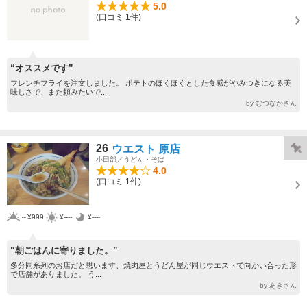
5.0
(口コミ 1件)
“オススメです”
フレンチフライを注文しました。 ポテトのほくほくとした食感がやみつきになる美
味しさで、また頼みたいで...
by むつなかさん
26
ウエスト 原店
小田部／うどん・そば
4.0
(口コミ 1件)
～¥999
¥----
¥----
“朝ごはんに寄りました。”
多分同系列のお店だと思います、焼肉屋とうどん屋が同じウエストで向かい合った形
で店舗がありました。 う...
by あきさん