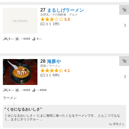
27
まるしげラーメン
次郎丸／その他軽食・グルメ
3.0
(口コミ 1件)
¥----
～¥999
¥----
28
海豚や
西新／ラーメン
4.1
(口コミ 6件)
¥----
～¥999
～¥999
ラーメン
“くせになるおいしさ”
くせになるおいしさ～ たまに無性に食べたくなるラーメンです。 とんこつでもな
く、まさにオリジナル～ ...
by 夢歌さん