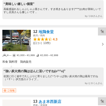
“美味しい嬉しい個室”
高級感溢れるしゃぶしゃぶ屋さんです。すき焼きもあります(*^^*)お肉が美味しいで
すし店員さんも優しいです...
by りゆさんさん
12
地鶏食堂
曲渕／焼肉
4.3
(口コミ 13件)
¥----
¥1,000～¥1,999
¥2,000～¥2,999
和食 鶏料理 鶏肉販売
“強い炭火焼の鶏はほんに旨いですね(o^^o)”
佐賀に行く途中で久しぶりに寄りました(^-^) やっぱ強い炭火焼の鶏は最高ですね
（＾∇＾）伊万里のドライブ...
by ヒロくんさん
ご当地
13
あま本西新店
西新／居酒屋