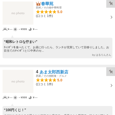
春華苑
田村／その他中華料理
5.0
(口コミ 1件)
¥----
～¥999
¥----
“昭和レトロな佇まい”
ﾁｬﾝﾎﾟﾝを食べたくて、お昼に行ったら、ランチが充実していて目移りしました。お
目当てのﾁｬﾝﾎﾟﾝとﾐﾆ中丼のセ...
by はるりんさん
4
あま太郎西新店
西新／その他軽食・グルメ
5.0
(口コミ 1件)
¥----
～¥999
¥----
“100円くじ！”