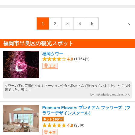
1
2
3
4
5
＞
福岡市早良区の観光スポット
福岡タワー
4.0
(1,764件)
王道
タワーの下の広場がイルミネーションや食べ物屋さんで賑わっていました。とても綺
麗でした。夜に...
by rmtkadgjrjguxnagjsvxtさん
Premium Flowers プレミアム フラワーズ（フ
ラワーデザインスクール）
ネット予約OK
4.9
(95件)
王道