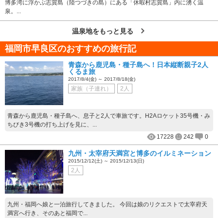
博多湾に浮かぶ志賀島（陸つづきの島）にある「休暇村志賀島」内に湧く温
泉。...
温泉地をもっと見る
福岡市早良区のおすすめの旅行記
青森から鹿児島・種子島へ！日本縦断親子2人
くるま旅
2017/8/4(金) ～ 2017/8/18(金)
家族（子連れ）
2人
青森から鹿児島・種子島へ、息子と2人で車旅です。H2Aロケット35号機・み
ちびき3号機の打ち上げを見に、...
17228
242
0
九州・太宰府天満宮と博多のイルミネーション
2015/12/12(土) ～ 2015/12/13(日)
2人
九州・福岡へ娘と一泊旅行してきました。 今回は娘のリクエストで太宰府天
満宮へ行き、そのあと福岡で...