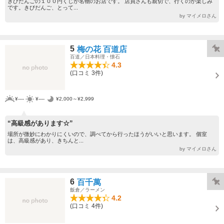
きびだんごの１００円くじが名物のお店です。 店員さんも親切で、行くのが楽しみ
です。きびだんご、とって...
by マイメロさん
5
梅の花 百道店
百道／日本料理・懐石
4.3
(口コミ 3件)
¥----
¥----
¥2,000～¥2,999
“高級感があります☆”
場所が微妙にわかりにくいので、調べてから行ったほうがいいと思います。 個室
は、高級感があり、きちんと...
by マイメロさん
6
百千萬
飯倉／ラーメン
4.2
(口コミ 4件)