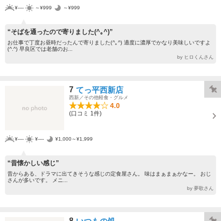
¥----
～¥999
～¥999
“そばを通ったので寄りました(^｡^)”
お仕事で丁度お昼時だったんで寄りました(^｡^) 適度に濃厚でかなり美味しいですよ
(^.^) 早良区では老舗のお...
by ヒロくんさん
7
てっ平西新店
西新／その他軽食・グルメ
4.0
(口コミ 1件)
¥----
¥----
¥1,000～¥1,999
“昔懐かしい感じ”
昔からある、ドラマに出てきそうな感じの定食屋さん。 味はまぁまぁかなー。 おじ
さんが多いです。 メニ...
by 夢歌さん
8