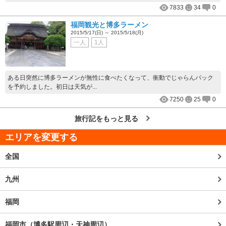
7833
34
0
福岡観光と博多ラーメン
2015/5/17(日) ～ 2015/5/18(月)
一人
1人
ある日突然に博多ラーメンが無性に食べたくなって、衝動でじゃらんパック
を予約しました。初日は天気が...
7250
25
0
旅行記をもっと見る
エリアを変更する
全国
九州
福岡
福岡市（博多駅周辺・天神周辺）