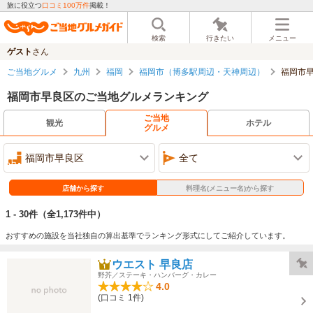
旅に役立つ
口コミ100万件
掲載！
検索
行きたい
メニュー
ゲスト
さん
ご当地グルメ
九州
福岡
福岡市（博多駅周辺・天神周辺）
福岡市
福岡市早良区のご当地グルメランキング
ご当地
観光
ホテル
グルメ
福岡市早良区
全て
店舗から探す
料理名(メニュー名)から探す
1 - 30件
（全1,173件中）
おすすめの施設を当社独自の算出基準でランキング形式にしてご紹介しています。
ウエスト 早良店
野芥／ステーキ・ハンバーグ・カレー
4.0
(口コミ 1件)