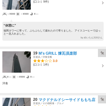
(口コミ 9件)
～¥999
～¥999
¥----
“休憩に”
福岡タワーに寄って、ぶらぶらして疲れたので寄りました。 アイスコーヒーでほっ
と一息入れました。
by めいたん318さん
19
M's GRILL 煉瓦倶楽部
百道浜／洋食全般
3.0
(口コミ 1件)
¥----
～¥999
¥----
洋食
20
マクドナルドシーサイドももち店
百道浜／その他軽食・グルメ