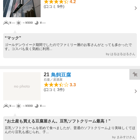
4.2
(口コミ 9件)
¥----
～¥999
¥----
“マック”
ゴールデンウイーク期間でしたのでファミリー層のお客さんがとっても多かったで
す。コスパも良く気軽に利用...
by はるはるはるさん
21
鳥飼豆腐
石釜／居酒屋
3.3
(口コミ 3件)
¥----
～¥999
¥----
“お土産も買える豆腐屋さん。豆乳ソフトクリーム最高！”
豆乳ソフトクリームを初めて食べましたが、普通のソフトクリームより美味しくてほ
んのり豆乳も感じられ、子...
by まみすけさん