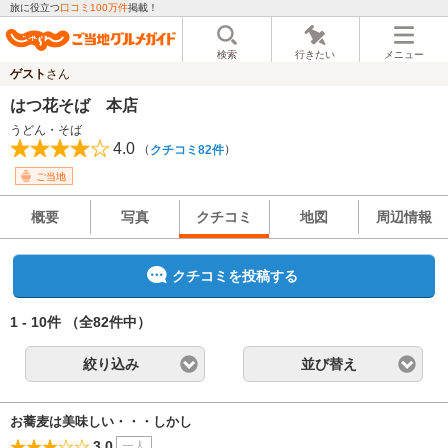
旅に役立つ
口コミ100万件
掲載！
検索
行きたい
メニュー
ゲスト
さん
はつ花そば 本店
うどん・そば
4.0
（
）
クチコミ82件
ご当地
概要
写真
クチコミ
地図
周辺情報
クチコミを投稿する
1 - 10件
（全82件中）
絞り込み
並び替え
お蕎麦は美味しい・・・しかし
3.0
一人