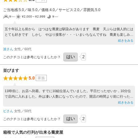
ご当地感:5.0／味:5.0／価格:4.0／サービス:2.0／雰囲気:5.0
¥----
¥2,000～¥2,999
¥----
五十年以上も前から はつはな蕎麦は馴染みがあります 蕎麦 天ぷらは個人的には
とても好きです しかし やはり接客が・・・いまいちなんですね 蕎麦も楽しみで
すがなんと言っても人との繋がりやほんの少しの触れ合いが心を豊かにしてくれると
続きをみる
思います 接客の大切さを知っていただきたいです 旅の最後に寄った蕎麦屋さん
波さん
女性／60代
の接客でその旅の印象が天と地の差が出ます 店主様 長くお勤めされている店員さ
はい
2
んに接客の大切さお話ください 第三者のセミナーとか良いのではないでしょうか
このクチコミは参考になりましたか？
五十年前は こんなでは無かったなぁ。 混みすぎなんですかね
並びます
5.0
家族
11時頃に、お店へ到着。すでに10組位並んでいました。平日だったせいか，10分位
で店内に入れました。外は凄い人数になっていたので、開店の時間より前に行った方
がいいかもしれないです。
続きをみる
ピさん
女性／50代
はい
2
このクチコミは参考になりましたか？
箱根で人気の行列が出来る蕎麦屋