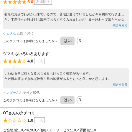
5.0
友達同士
有名なお店で行列が出来ているので、普段は避けていましたが今回初めて行きまし
た。丁度行った時は列も出来ておらずすぐ入れましたが、食べ終わって出たらかなり
の人が待っていました。その日は新館が休業だったようで余計に混んだのかもしれま
続きをみる
せん。メニューはとてもシンプルで暑い日だったので冷たいお蕎麦の人気メニューを
ケビさん
女性／50代
頼みましたが、今まで待つことを避けて食べなかった事を後悔しました。並んでもき
はい
3
っと回転は良いと思うので、また行こうと思います。
このクチコミは参考になりましたか？
ツマミもいろいろあります
4.0
一人
いわゆるそば前となるおつまみもけっこう種類があります。
ただ日本酒はできれば神奈川県の地酒があるともっと良いかと思います。
お蕎麦も種類が豊富なのでその日の気分で選べて良いと思いますし、温かいお蕎麦の
続きをみる
汁も美味しかったです。
サンダーさん
男性／60代
はい
3
このクチコミは参考になりましたか？
OTさんのクチコミ
1.0
一人
ご当地感:1.0／味:0.0／価格:0.0／サービス:1.0／雰囲気:1.0