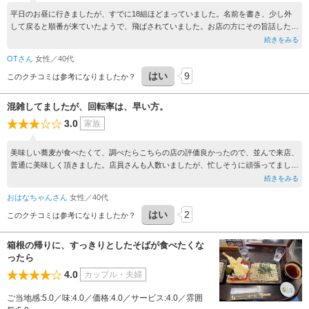
平日のお昼に行きましたが、すでに18組ほどまっていました。名前を書き、少し外
して戻ると順番が来ていたようで、飛ばされていました。お店の方にその旨話したと
ころ、店内の女性店員が5、6人集まって「名前書いてんだってよ」とこちらを見な
続きをみる
がら話し、そのうち担当？の店員が外に出ながら「呼んだ時いなければキャンセルに
OTさん
女性／40代
なるんですよ！ここにも書いてありますよね！もう一度最後に書いてもらうんですよ
はい
9
ね！」と店の外に出ながら張り紙を指して大声で言ってきました。外していたのでキ
このクチコミは参考になりましたか？
ャンセル扱いも最後に回るのも文句ありませんが、大声で叱るように客に案内するっ
てどういう教育されてるんでしょう。店内の店員も小学生じゃあるまいし、サッと説
混雑してましたが、回転率は、早い方。
明すればいいものを、集まっていて暇なんでしょうか。観光地で他に蕎麦処も少ない
3.0
家族
ので混んでいますが、それで何か勘違いしてるようです。二度と行くことはありませ
ん。もっと蕎麦処が近くにできればいいのに。
美味しい蕎麦が食べたくて、調べたらこちらの店の評価良かったので、並んで来店、
普通に美味しく頂きました。店員さんも人数いましたが、忙しそうに頑張ってまし
た。特に不快なこともなく。知り合いにはおすすめしたいと思います。
続きをみる
おはなちゃんさん
女性／40代
はい
2
このクチコミは参考になりましたか？
箱根の帰りに、すっきりとしたそばが食べたくな
ったら
4.0
カップル・夫婦
ご当地感:5.0／味:4.0／価格:4.0／サービス:4.0／雰囲