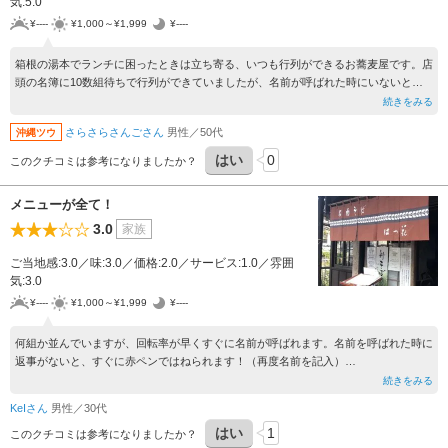
気:5.0
¥----
¥1,000～¥1,999
¥----
箱根の湯本でランチに困ったときは立ち寄る、いつも行列ができるお蕎麦屋です。店
頭の名簿に10数組待ちで行列ができていましたが、名前が呼ばれた時にいないと、
容赦なく予約が取り消されるルールなので、長い行列なのに30分も立たずに店内に
続きをみる
入れました。店頭で名前を書いて予約することも知らないまま並んでいる人もいるの
さらさらさんごさん
男性／50代
沖縄ツウ
ではと思います。回転が速く、割と早く品も出てきます。天ざるでしたが、あつあつ
の天ぷらとすっきりしたそばが旅行で胃も疲れたときにちょうど合います。
はい
0
このクチコミは参考になりましたか？
メニューが全て！
3.0
家族
ご当地感:3.0／味:3.0／価格:2.0／サービス:1.0／雰囲
気:3.0
¥----
¥1,000～¥1,999
¥----
何組か並んでいますが、回転率が早くすぐに名前が呼ばれます。名前を呼ばれた時に
返事がないと、すぐに赤ペンではねられます！（再度名前を記入）
おろしが入ってる蕎麦があるか？と質問したところ、メニューをよく見なさい！それ
続きをみる
が全て！！との返答あり。しっかりリサーチするか、メニューをよく見るか…勉強に
KeIさん
男性／30代
なりました。
はい
1
結局、冷やしたぬきを注文。おもしろい接客も魅力的？
このクチコミは参考になりましたか？