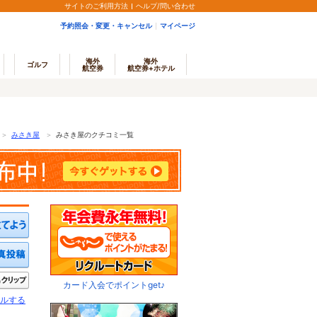
サイトのご利用方法
ヘルプ/問い合わせ
予約照会・変更・キャンセル
マイページ
海外
海外
ゴルフ
航空券
航空券+ホテル
＞
みさき屋
＞
みさき屋のクチコミ一覧
ミを投稿する
写真を投稿する
きたい
クリップ
カード入会でポイントget♪
ルする