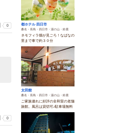
都ホテル 四日市
0
桑名・長島・四日市・湯の山・鈴鹿
ネモフィラ畑が見ごろ！なばなの
里まで車で約３０分
太田館
桑名・長島・四日市・湯の山・鈴鹿
ご家族連れに好評の全和室の老舗
旅館。風呂は貸切可♪駐車場無料
0