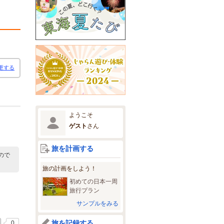
更する
ようこそ
ゲスト
さん
旅を計画する
ので
旅の計画をしよう！
初めての日本一周
旅行プラン
サンプルをみる
旅を記録する
0