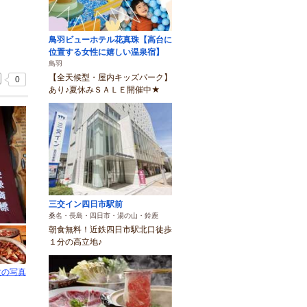
鳥羽ビューホテル花真珠【高台に
位置する女性に嬉しい温泉宿】
鳥羽
【全天候型・屋内キッズパーク】
0
あり♪夏休みＳＡＬＥ開催中★
三交イン四日市駅前
桑名・長島・四日市・湯の山・鈴鹿
朝食無料！近鉄四日市駅北口徒歩
１分の高立地♪
枚の写真