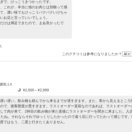
ぎで、けっこうきつかったです。
、これが、本当に他のお肉とは別物って感
て、濃い味でもけっこうパクパクいけちゃ
いお店と言っていいでしょう。
だけは満足できたので、まあ良かったで
代
このクチコミは参考になりましたか？
囲気:1.0
¥2,000～¥2,999
遅い遅い。飲み物も頼んでから来るまでが遅すぎます。また、客から見えるところ
ので、接客態度が悪すぎます。ラストオーダー直前なのであれば、ラストオーダー
して肉が来て、2杯目の飲み物が来た直後にラストオーダーを聞きに来ました。入
したね。それならそれでゆっくりしたかったので違う店に行ってたわって感じです。
度ではもう、二度と行きたくありません。