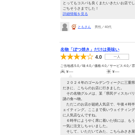
とってもコスパも良くまたいきたいお店でし
ごちそうさまでした！
詳細情報を見る
ともさん
男性／40代
名物「ぼつ焼き」だけは美味い
4.0
一人
ご当地感:5.0／味:4.0／価格:4.0／サービス:4.0／雰
¥----
¥----
２０２４年のゴールデンウィークに三重県
だきに、こちらのお店に行きました。
その名物グルメは、某「県民ディスカバリ
謎の食べ物。
ただこのお店が超絶人気店で、午後４時半
ェイティング。ここまで長いウェイティング
に人気店なんですね。
６時半にようやく席に着いた頃には、もう
一気に注文しちゃいました。
そして、いただいてみた、こちらみさき屋