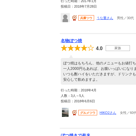
行った時期：2017年1月
投稿日：2018年7月28日
うな重さん
男性／30代
兵庫ツウ
名物ぼつ焼
4.0
家族
ぼつ焼はもちろん、他のメニューもお値打ち
一人2000円もあれば、お腹いっぱいになり
いつも酎ハイをいただきますが、ドリンクも
安心して飲めますよ。
行った時期：2018年4月
人数：3人～5人
投稿日：2018年6月6日
HIKO2さん
女性／60
グルメツウ
ぼつ焼きで有名