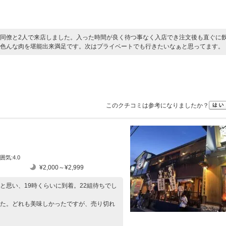
同僚と2人で来店しました。入った時間が良く待つ事なく入店でき注文後も直ぐに
色んな肉を堪能出来満足です。次はプライベートでも行きたいなぁと思ってます。
このクチコミは参考になりましたか？
囲気:4.0
¥2,000～¥2,999
と思い、19時くらいに到着。22組待ちでし
た。どれも美味しかったですが、売り切れ