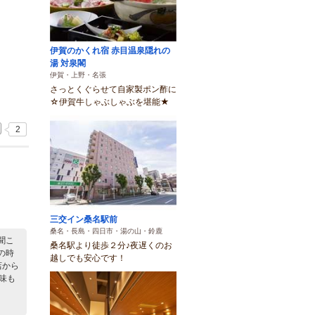
伊賀のかくれ宿 赤目温泉隠れの
湯 対泉閣
伊賀・上野・名張
さっとくぐらせて自家製ポン酢に
☆伊賀牛しゃぶしゃぶを堪能★
2
三交イン桑名駅前
桑名・長島・四日市・湯の山・鈴鹿
聞こ
桑名駅より徒歩２分♪夜遅くのお
の時
越しでも安心です！
店から
味も