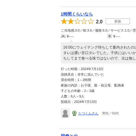
1時間くらいなら
2.0
家族
ご当地感:3.0／味:3.0／価格:5.0／サービス:1.0／雰
¥----
¥----
16:00にウェイテング待ちして案内されたのは
タレは濃い甘口タレでした。子供にはいいか
ちしてまで食べる味ではないので、次は無し
行った時期：2024年7月13日
混雑具合：非常に混んでいた
滞在時間：1～2時間
家族の内訳：お子様、親・祖父母、配偶者
子どもの年齢：2～3歳
人数：6人～9人
投稿日：2024年7月13日
たつくんさん
男性／50代