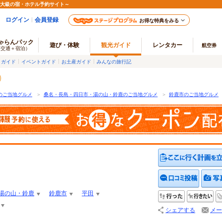
最大級の宿・ホテル予約サイト～
ログイン
会員登録
お得な特典をみる
ゃらんパック
遊び・体験
観光ガイド
レンタカー
航空券
（交通＋宿泊）
メガイド
イベントガイド
お土産ガイド
みんなの旅行記
のご当地グルメ
＞
桑名・長島・四日市・湯の山・鈴鹿のご当地グルメ
＞
鈴鹿市のご当地グルメ
クチコ
湯の山・鈴鹿
鈴鹿市
平田
行った
行
シェアする
メー