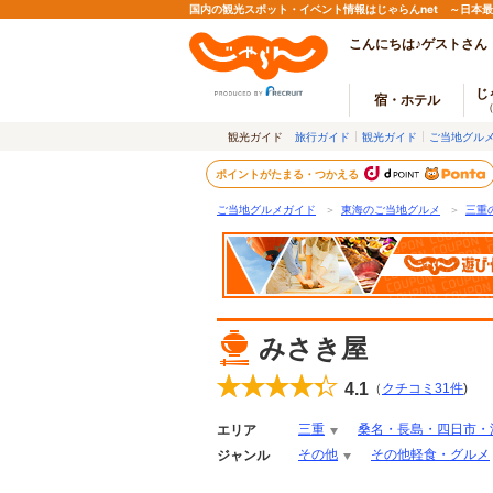
国内の観光スポット・イベント情報はじゃらんnet ～日本
こんにちは♪ゲストさん
じ
宿・ホテル
観光ガイド
旅行ガイド
観光ガイド
ご当地グル
ポイントがたまる・つかえる
ご当地グルメガイド
＞
東海のご当地グルメ
＞
三重
みさき屋
4.1
（
クチコミ
31
件
)
三重
桑名・長島・四日市・
エリア
その他
その他軽食・グルメ
ジャンル