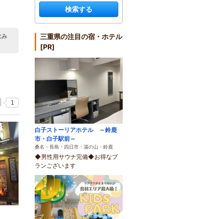
検索する
三重県の注目の宿・ホテル
飲み
[PR]
1
白子ストーリアホテル ～鈴鹿
市・白子駅前～
桑名・長島・四日市・湯の山・鈴鹿
◆男性用サウナ完備◆お得なプ
ランございます