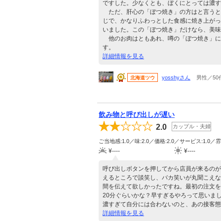
ですした。少なくとも、ぼくにとっては濃す
ただ、肝心の「ぼつ焼き」の方はと言うと
じで、かなりふわっとした食感に焼き上がっ
いました。この「ぼつ焼き」だけなら、美味
他のお肉はともあれ、噂の「ぼつ焼き」に
す。
詳細情報を見る
yosshyさん
男性／50
北海道ツウ
飲み物と呼び出しが遅い
2.0
カップル・夫婦
ご当地感:1.0／味:2.0／価格:2.0／サービス:1.0／雰
¥----
¥----
呼び出しボタンを押してから店員が来るのが
えるところで談笑し、バカ笑いが丸聞こえな
間を伝えて欲しかったですね。最初の注文を
20分ぐらいかな？早すぎるやろって思いま
濃すぎて自分には合わないのと、あの接客態
詳細情報を見る