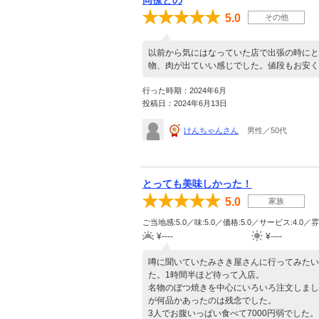
同僚との
5.0
その他
以前から気にはなっていた店で出張の時にと
物、肉が出ていい感じでした。値段もお安く
行った時期：2024年6月
投稿日：2024年6月13日
けんちゃんさん
男性／50代
とっても美味しかった！
5.0
家族
ご当地感:5.0／味:5.0／価格:5.0／サービス:4.0／雰
¥----
¥----
噂に聞いていたみさき屋さんに行ってみたい
た。1時間半ほど待って入店。
名物のぼつ焼きを中心にいろいろ注文しまし
が何品かあったのは残念でした。
3人でお腹いっぱい食べて7000円弱でした。