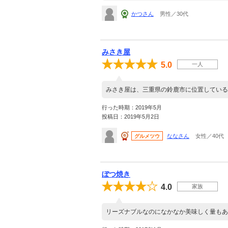
かつさん
男性／30代
みさき屋
5.0
一人
みさき屋は、三重県の鈴鹿市に位置している
行った時期：2019年5月
投稿日：2019年5月2日
ななさん
女性／40代
グルメツウ
ぼつ焼き
4.0
家族
リーズナブルなのになかなか美味しく量もあ