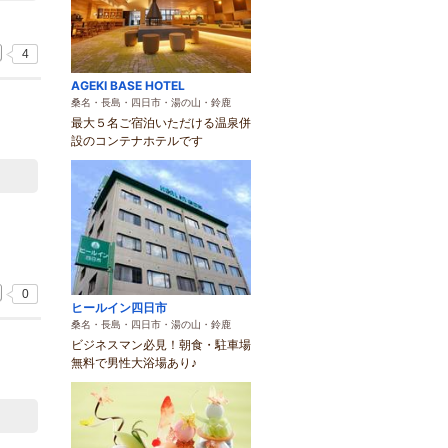
4
AGEKI BASE HOTEL
桑名・長島・四日市・湯の山・鈴鹿
最大５名ご宿泊いただける温泉併
設のコンテナホテルです
0
ヒールイン四日市
桑名・長島・四日市・湯の山・鈴鹿
ビジネスマン必見！朝食・駐車場
無料で男性大浴場あり♪