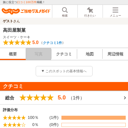
旅に役立つ
口コミ100万件
掲載！
検索
行きたい
メニュー
ゲスト
さん
高田屋製菓
スイーツ・ケーキ
5.0
（
）
クチコミ1件
概要
写真
クチコミ
地図
周辺情報
このスポットの基本情報へ
クチコミ
5.0
総合
（1件）
評価分布
100％
(1件)
0％
(0件)