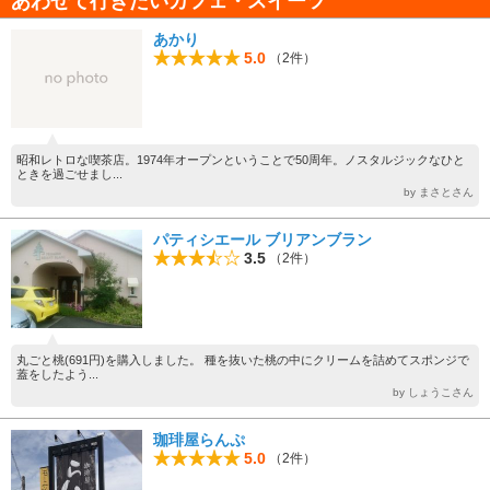
あわせて行きたいカフェ・スイーツ
あかり
5.0
（2件）
昭和レトロな喫茶店。1974年オープンということで50周年。ノスタルジックなひと
ときを過ごせまし...
by まさとさん
パティシエール ブリアンブラン
3.5
（2件）
丸ごと桃(691円)を購入しました。 種を抜いた桃の中にクリームを詰めてスポンジで
蓋をしたよう...
by しょうこさん
珈琲屋らんぷ
5.0
（2件）