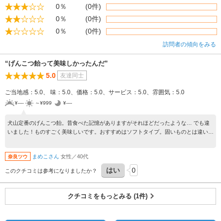
0％
(0件)
0％
(0件)
0％
(0件)
訪問者の傾向をみる
“げんこつ飴って美味しかったんだ”
5.0
友達同士
ご当地感：5.0、 味：5.0、価格：5.0、サービス：5.0、雰囲気：5.0
¥----
～¥999
¥----
犬山定番のげんこつ飴。昔食べた記憶がありますがそれほどだったような… でも違
いました！ものすごく美味しいです。おすすめはソフトタイプ。固いものとは違い、
すはまのような美味しさです。なかでも黒胡麻入りが美味しかったです。材料もきな
こを使ってて身体にもよさそうです。健康的おやつです！沢山買えば良かったと後
まめこさん
女性／40代
奈良ツウ
悔。いろんな種類があるので次回いろいろ買ってみたいです。試食があるので選びや
すかったです。
はい
0
このクチコミは参考になりましたか？
クチコミをもっとみる (1件)