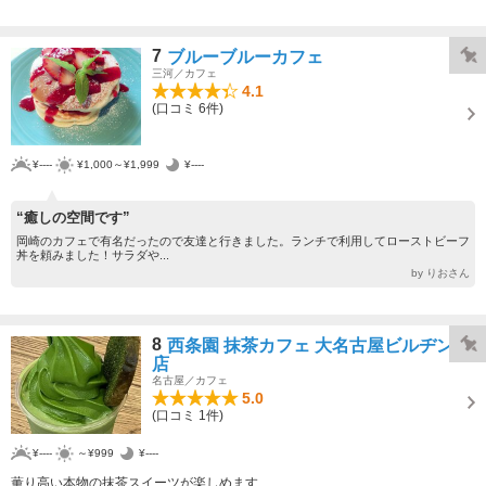
7
ブルーブルーカフェ
三河／カフェ
4.1
(口コミ 6件)
¥----
¥1,000～¥1,999
¥----
“癒しの空間です”
岡崎のカフェで有名だったので友達と行きました。ランチで利用してローストビーフ
丼を頼みました！サラダや...
by りおさん
8
西条園 抹茶カフェ 大名古屋ビルヂング
店
名古屋／カフェ
5.0
(口コミ 1件)
¥----
～¥999
¥----
薫り高い本物の抹茶スイーツが楽しめます