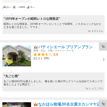
¥----
～¥999
¥----
“1974年オープンの昭和レトロな喫茶店”
昭和レトロな喫茶店。1974年オープンということで50周年。ノスタルジックなひと
ときを過ごせました。ママさ...
by まさとさん
パティシエール ブリアンブラン
尾張・犬山・小牧／スイーツ・ケーキ
3.5
(口コミ 2件)
“丸ごと桃”
丸ごと桃(691円)を購入しました。 種を抜いた桃の中にクリームを詰めてスポンジで
蓋をしたような商品で、...
by しょうこさん
なかほら牧場JR名古屋タカシマヤ店