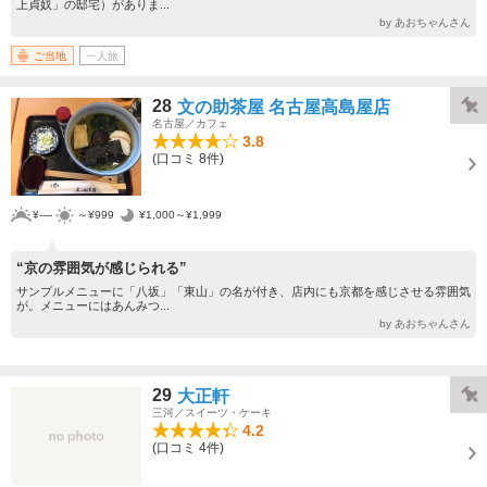
上貞奴」の邸宅）がありま...
by あおちゃんさん
ご当地
一人旅
28
文の助茶屋 名古屋高島屋店
名古屋／カフェ
3.8
(口コミ 8件)
¥----
～¥999
¥1,000～¥1,999
“京の雰囲気が感じられる”
サンプルメニューに「八坂」「東山」の名が付き、店内にも京都を感じさせる雰囲気
が。メニューにはあんみつ...
by あおちゃんさん
29
大正軒
三河／スイーツ・ケーキ
4.2
(口コミ 4件)