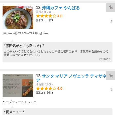
12
沖縄カフェ やんばる
三河／カフェ
4.0
(口コミ 1件)
¥----
¥1,000～¥1,999
¥----
“雰囲気がとても良いです”
山の中というほどでもないけどちょっと不便な場所にあり、営業時間も短めなので、
頻繁には行けませんが、お...
by BKさん
13
サンタ マリア ノヴェッラ ティサネリ
ア
名古屋／カフェ
4.0
(口コミ 9件)
ハーブティー＆ドルチェ
“夏メニュー”