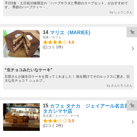
平日5食・土日祝10食限定の「ハーブサラダと季節のスープセット」がおすすめで
す。 季節のハーブティー・...
by しょうこさん
14
マリエ（MARIEE)
知多／カフェ
4.0
(口コミ 1件)
“生チョコみたいなケーキ”
旦那さんが誕生日ケーキを買ってくれました！ 箱を開けてそのルックスに驚き。巨
大な生チョコ？ シュルプ...
by さんたろうさん
15
カフェ タナカ ジェイアール名古屋
タカシマヤ店
名古屋／スイーツ・ケーキ
3.0
(口コミ 2件)