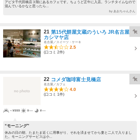
アピタ千代田橋店３階にあるカフェです。ちょうど正午に入店。ランチタイムなので
混んでいるかなと思ったら...
by あおちゃんさん
21
第15代餅屋文蔵のういろ JR名古屋タ
カシマヤ店
名古屋／スイーツ・ケーキ
2.5
(口コミ 2件)
22
コメダ珈琲富士見橋店
名古屋／カフェ
4.0
(口コミ 1件)
～¥999
¥----
¥----
“モーニング”
休みの日の朝、たまたま近くに用事がり、それを済ませてから妻と二人で入りまし
た。モーニングサービスは小...