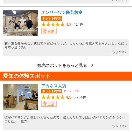
オンリーワン陶芸教室
ネット予約OK
4.8
(414件)
王道
右も左も分からない状態で不安だったけど、しっっっかり教えてもらえたし、なによ
り本っ当に楽し...
by よぴさん
観光スポットをもっと見る
愛知の体験スポット
アカネス大須
ポイント2％
ネット予約OK
4.8
(6,764件)
王道
彼がペアリングが欲しいと言ったので、彼とわたしで お互いのペアリングをつくり
ました。一生の...
by レイさん