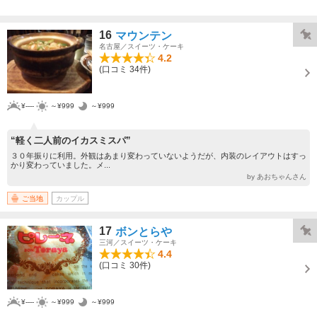
16
マウンテン
名古屋／スイーツ・ケーキ
4.2
(口コミ 34件)
¥----
～¥999
～¥999
“軽く二人前のイカスミスパ”
３０年振りに利用。外観はあまり変わっていないようだが、内装のレイアウトはすっ
かり変わっていました。メ...
by あおちゃんさん
ご当地
カップル
17
ボンとらや
三河／スイーツ・ケーキ
4.4
(口コミ 30件)
¥----
～¥999
～¥999