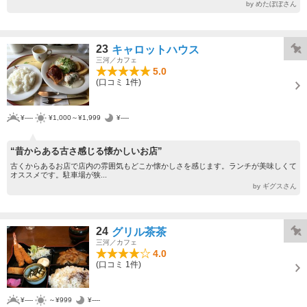
by めたぼぼさん
23
キャロットハウス
三河／カフェ
5.0
(口コミ 1件)
¥----
¥1,000～¥1,999
¥----
“昔からある古さ感じる懐かしいお店”
古くからあるお店で店内の雰囲気もどこか懐かしさを感じます。ランチが美味しくて
オススメです。駐車場が狭...
by ギグスさん
24
グリル茶茶
三河／カフェ
4.0
(口コミ 1件)
¥----
～¥999
¥----