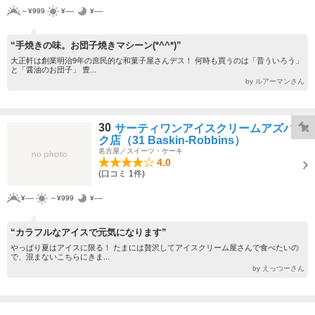
～¥999
¥----
¥----
“手焼きの味。お団子焼きマシーン(*^^*)”
大正軒は創業明治9年の庶民的な和菓子屋さんデス！ 何時も買うのは「昔ういろう」
と「醤油のお団子」 豊...
by ルアーマンさん
30
サーティワンアイスクリームアズパー
ク店（31 Baskin-Robbins）
名古屋／スイーツ・ケーキ
4.0
(口コミ 1件)
¥----
～¥999
¥----
“カラフルなアイスで元気になります”
やっぱり夏はアイスに限る！ たまには贅沢してアイスクリーム屋さんで食べたいの
で、混まないこちらにきま...
by えっつーさん