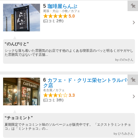
5
珈琲屋らんぷ
尾張・犬山・小牧／カフェ
5.0
(口コミ 2件)
“のんびりと”
シックな落ち着いた雰囲気のお店です他のよくある喫茶店のパッと明るくガヤガヤし
た雰囲気ではないです店舗...
by ののvさん
6
カフェ・ド・クリエ栄セントラルパー
ク店
名古屋／カフェ
3.3
(口コミ 3件)
“チョコミント”
夏期限定でチョコミント味のソルベージュが販売中です。 「エクストラミントチョ
コ」は「ミントチョコ」の...
by ひろみさん