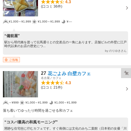
4.3
(口コミ 36件)
¥1,000～¥1,999
¥1,000～¥1,999
¥----
“備前屋”
駅から明代橋を渡って伝馬通りとの交差点の一角にあります。店舗ビルの外壁に江戸
時代以来のお店の歴史につ...
by のりゆきさん
ご当地
27
花ごよみ 白壁カフェ
名古屋／カフェ
4.3
(口コミ 21件)
～¥999
¥1,000～¥1,999
¥1,000～¥1,999
落ち着いてゆったり時間を過ごせる和カフェ
“コスパ最高の和風モーニング”
閑静な住宅街に佇むカフェです。すぐ南側には文化のみち二葉館（日本初の女優「川