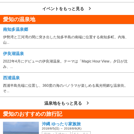
イベントをもっと見る
愛知の温泉地
南知多温泉郷
伊勢湾と三河湾の間に突き出した知多半島の南端に位置する南知多町。内海、
山...
伊良湖温泉
2022年4月にデビューの伊良湖温泉。テーマは「Magic Hour View」夕日が沈
み、...
西浦温泉
西浦半島先端に位置し、360度の海のパノラマが楽しめる風光明媚な温泉街。
そ...
温泉地をもっと見る
愛知のおすすめの旅行記
沖縄 ゆったり家族旅
2018/8/5(日) ～ 2018/8/9(木)