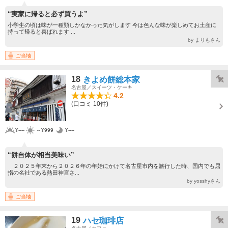
“実家に帰ると必ず買うよ”
小学生の頃は味が一種類しかなかった気がします 今は色んな味が楽しめてお土産に
持って帰ると喜ばれます ...
by まりもさん
ご当地
18
きよめ餅総本家
名古屋／スイーツ・ケーキ
4.2
(口コミ 10件)
¥----
～¥999
¥----
“餅自体が相当美味い”
２０２５年末から２０２６年の年始にかけて名古屋市内を旅行した時、国内でも屈
指の名社である熱田神宮さ...
by yosshyさん
ご当地
19
ハセ珈琲店