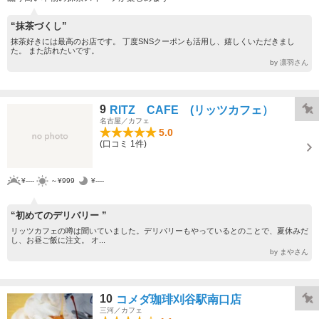
“抹茶づくし”
抹茶好きには最高のお店です。 丁度SNSクーポンも活用し、嬉しくいただきまし
た。 また訪れたいです。
by 凛羽さん
9
RITZ CAFE (リッツカフェ）
名古屋／カフェ
5.0
(口コミ 1件)
¥----
～¥999
¥----
“初めてのデリバリー ”
リッツカフェの噂は聞いていました。デリバリーもやっているとのことで、夏休みだ
し、お昼ご飯に注文。 オ...
by まやさん
10
コメダ珈琲刈谷駅南口店
三河／カフェ