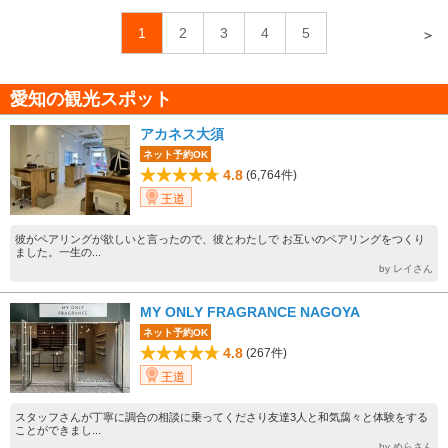
1
2
3
4
5
＞
愛知の観光スポット
アカネス大須
ネット予約OK
4.8
(6,764件)
王道
彼がペアリングが欲しいと言ったので、彼とわたしで お互いのペアリングをつくり
ました。一生の...
by レイさん
MY ONLY FRAGRANCE NAGOYA
ネット予約OK
4.8
(267件)
王道
スタッフさんが丁寧に調合の相談に乗ってくださり友達3人と和気藹々と体験をする
ことができまし...
by めらさん