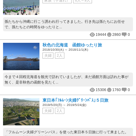
家族（子連れ）
6人～9人
孫たちから沖縄に行こう誘われ行ってきました。行き先は孫たちにお任せ
で、孫たちとの時間をゆったりと...
19444
2860
0
秋色の北海道 函館ゆったり旅
2018/10/30(火) ～ 2018/11/1(木)
夫婦
2人
今まで４回程北海道を観光で訪れていましたが、未だ函館方面は訪れた事が
無く、是非秋色の函館を見たく...
15306
1760
0
東日本｢ﾌﾙﾑｰﾝ夫婦ｸﾞﾘｰﾝﾊﾟｽ｣５日旅
2019/5/20(月) ～ 2019/5/24(金)
夫婦
2人
「フルムーン夫婦グリーンパス」を使った東日本５日旅に行って来ました。