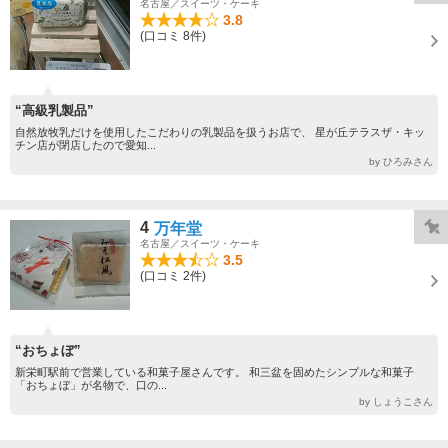
名古屋／スイーツ・ケーキ
3.8
(口コミ 8件)
“高級乳製品”
自然放牧乳だけを使用したこだわりの乳製品を扱うお店で、 星が丘テラスザ・キッ
チン店が閉店したので愛知...
by ひろみさん
4
万年堂
名古屋／スイーツ・ケーキ
3.5
(口コミ 2件)
“おちょぼ”
新栄町駅前で営業している和菓子屋さんです。 和三盆を固めたシンプルな和菓子
「おちょぼ」が名物で、口の...
by しょうこさん