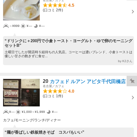
名古屋／カフェ
4.5
(口コミ 2件)
～¥999
¥----
¥----
“ドリンクに＋200円で小倉トースト・ヨーグルト・ゆで卵のモーニング
セットB”
土曜日でしたが開店時５組待ちの人気店。コーヒーは濃いブレンド、小倉トーストは
優しい甘さの飽きずに食せ...
by K2さん
20
カフェド ルアン アピタ千代田橋店
名古屋／カフェ
4.0
(口コミ 1件)
¥----
¥1,000～¥1,999
¥----
カフェ/モーニング/ランチ/ディナー
“麺が香ばしい鉄板焼きそば コスパもいい”