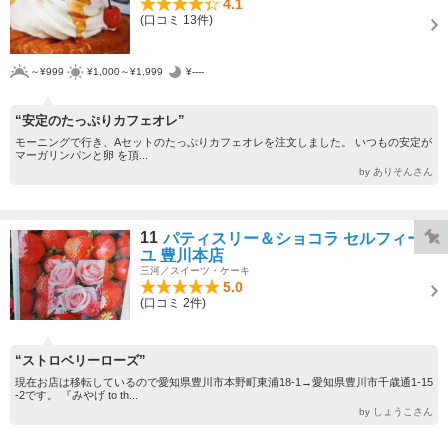
4.1
(口コミ 13件)
～¥999
¥1,000～¥1,999
¥----
“安定のたっぷりカフェオレ”
モーニングで行き、Aセットのたっぷりカフェオレを注文しました。 いつもの安定が
マーガリンパンと卵 を頂...
by ありそんさん
11
パティスリー＆ショコラ セルフィー
ユ 豊川本店
三河／スイーツ・ケーキ
5.0
(口コミ 2件)
“ストロベリーローズ”
現在お店は移転しているので愛知県豊川市本野町東浦18-1→愛知県豊川市千歳通1-15
-2です。 『みやげ to th...
by しょうこさん