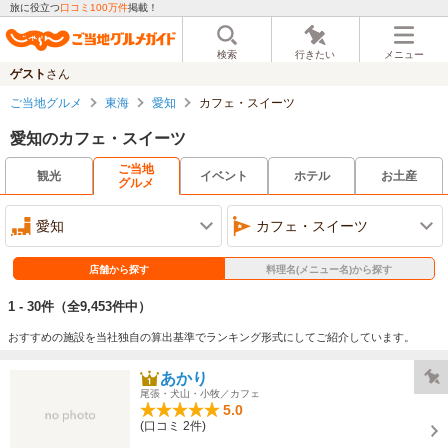
旅に役立つ
口コミ100万件
掲載！
検索
行きたい
メニュー
ゲスト
さん
ご当地グルメ
東海
愛知
カフェ・スイーツ
愛知のカフェ・スイーツ
ご当地
観光
イベント
ホテル
お土産
グルメ
愛知
カフェ・スイーツ
店舗から探す
料理名(メニュー名)から探す
1 - 30件
（全9,453件中）
おすすめの施設を当社独自の算出基準でランキング形式にしてご紹介しています。
あかり
尾張・犬山・小牧／カフェ
5.0
(口コミ 2件)