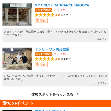
MY ONLY FRAGRANCE NAGOYA
ポイント2％
ネット予約OK
4.8
(267件)
王道
スタッフさんが丁寧に調合の相談に乗ってくださり友達3人と和気藹々と体験をする
ことができまし...
by めらさん
オンリーワン陶芸教室
ポイント2％
ネット予約OK
4.8
(414件)
王道
右も左も分からない状態で不安だったけど、しっっっかり教えてもらえたし、なによ
り本っ当に楽し...
by よぴさん
体験スポットをもっと見る
愛知のイベント