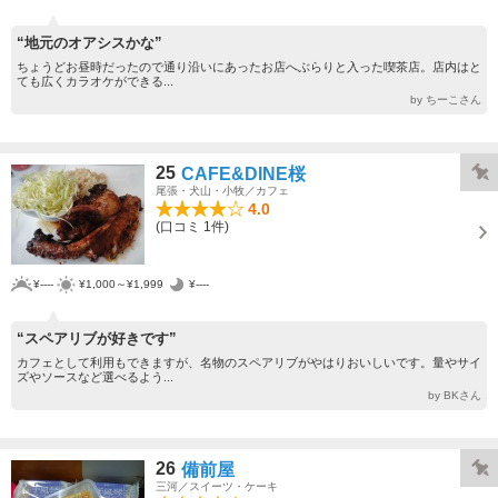
“地元のオアシスかな”
ちょうどお昼時だったので通り沿いにあったお店へぶらりと入った喫茶店。店内はと
ても広くカラオケができる...
by ちーこさん
25
CAFE&DINE桜
尾張・犬山・小牧／カフェ
4.0
(口コミ 1件)
¥----
¥1,000～¥1,999
¥----
“スペアリブが好きです”
カフェとして利用もできますが、名物のスペアリブがやはりおいしいです。量やサイ
ズやソースなど選べるよう...
by BKさん
26
備前屋
三河／スイーツ・ケーキ