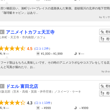
四ツ橋筋沿い、湊町リバープレイスの道路挟んだ東側。道頓堀川の北岸の地下空間
「珈琲艇キャビン」はあり...
by モッ
アニメイトカフェ天王寺
6
上本町・天王寺・市内南部／カフェ
4.5
（
口コミ2件
）
¥----
¥1,000～¥1,999
¥----
フード類はもちろん美味しいです。その時のアニメコラボなやコスプレをしてる店
んと写真が撮れたり、お...
by み
ドエル 富田北店
7
大阪北部（茨木・高槻・箕面・伊丹空港）／スイーツ・ケーキ
4.3
（
口コミ13件
）
¥----
～¥999
～¥999