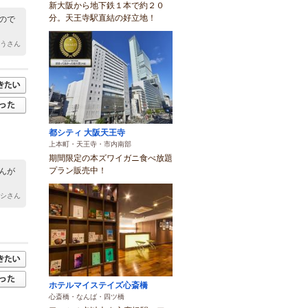
新大阪から地下鉄１本で約２０
分。天王寺駅直結の好立地！
ので
ちうさん
都シティ 大阪天王寺
上本町・天王寺・市内南部
期間限定の本ズワイガニ食べ放題
プラン販売中！
んが
カシさん
ホテルマイステイズ心斎橋
心斎橋・なんば・四ツ橋