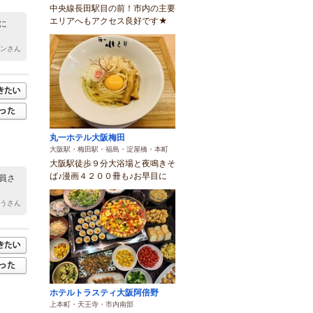
中央線長田駅目の前！市内の主要
エリアへもアクセス良好です★
に
サンさん
丸一ホテル大阪梅田
大阪駅・梅田駅・福島・淀屋橋・本町
大阪駅徒歩９分大浴場と夜鳴きそ
ば♪漫画４２００冊も♪お早目に
員さ
ゅうさん
ホテルトラスティ大阪阿倍野
上本町・天王寺・市内南部