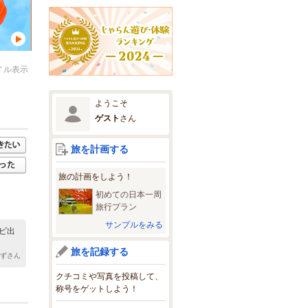
イル表示
ようこそ
ゲスト
さん
旅を計画する
旅の計画をしよう！
初めての日本一周
旅行プラン
サンプルをみる
ビ出
旅を記録する
かずさん
クチコミや写真を投稿して、
称号をゲットしよう！