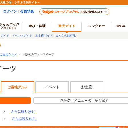
最大級の宿・ホテル予約サイト～
ログイン
会員登録
お得な特典をみる
ゃらんパック
遊び・体験
観光ガイド
レンタカー
航空券
（交通＋宿泊）
メガイド
イベントガイド
お土産ガイド
みんなの旅行記
ご当地グルメ
＞
大阪のカフェ・スイーツ
イーツ
イベント
お土産
ご当地グルメ
料理名（メニュー名）から探す
＞
さらに絞り込む
＞
さらに絞り込む