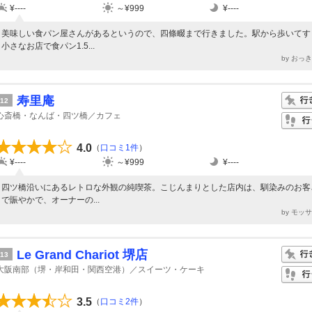
¥----
～¥999
¥----
美味しい食パン屋さんがあるというので、四條畷まで行きました。駅から歩いてす
小さなお店で食パン1.5...
by おっ
寿里庵
12
心斎橋・なんば・四ツ橋／カフェ
4.0
（
口コミ1件
）
¥----
～¥999
¥----
四ツ橋沿いにあるレトロな外観の純喫茶。こじんまりとした店内は、馴染みのお客
で賑やかで、オーナーの...
by モッ
Le Grand Chariot 堺店
13
大阪南部（堺・岸和田・関西空港）／スイーツ・ケーキ
3.5
（
口コミ2件
）