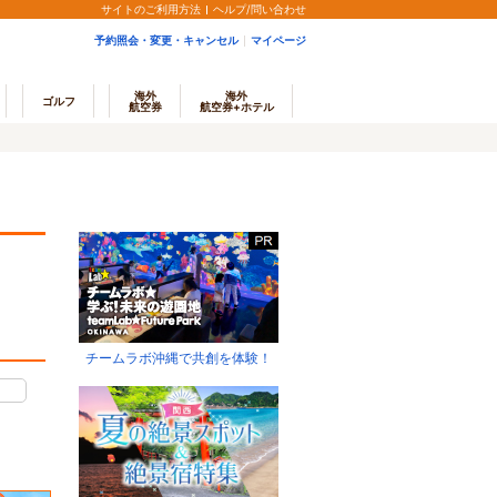
サイトのご利用方法
ヘルプ/問い合わせ
予約照会・変更・キャンセル
マイページ
海外
海外
ゴルフ
航空券
航空券+ホテル
チームラボ沖縄で共創を体験！