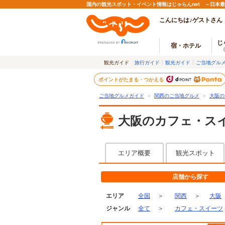
国内の観光スポット・イベント情報はじゃらんnet ～日本
こんにちは♪ゲストさん
じ
宿・ホテル
観光ガイド
旅行ガイド
観光ガイド
ご当地グル
ポイントがたまる・つかえる
ご当地グルメガイド
＞
関西のご当地グルメ
＞
大阪の
大阪のカフェ・ス
エリア概要
観光スポット
店舗から探す
エリア
全国
＞
関西
＞
大阪
ジャンル
全て
＞
カフェ・スイーツ