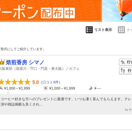
リスト表示
タ
グ形式にしてご紹介しています。
焙煎香房 シマノ
大阪東部（寝屋川・守口・門真・東大阪）／カフェ
5.0
（
口コミ4件
）
¥1,000～¥1,999
¥1,000～¥1,999
¥----
コーヒー好きな方へのプレゼントに最適です。いつも凄く喜んでもらえます。テレ
演や雑誌掲載も良くされ...
by 