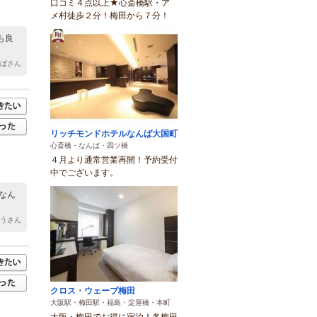
口コミ４点以上★心斎橋駅・ア
メ村徒歩２分！梅田から７分！
も良
んぱさん
リッチモンドホテルなんば大国町
心斎橋・なんば・四ツ橋
４月より通常営業再開！予約受付
中でございます。
なん
こうさん
クロス・ウェーブ梅田
大阪駅・梅田駅・福島・淀屋橋・本町
大阪・梅田でお得に宿泊！各梅田