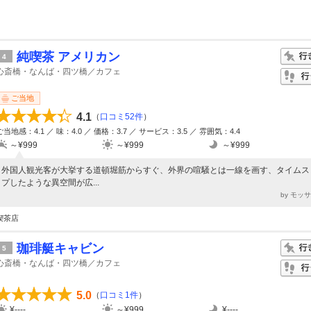
純喫茶 アメリカン
4
心斎橋・なんば・四ツ橋／カフェ
ご当地
4.1
（
口コミ52件
）
ご当地感：4.1 ／ 味：4.0 ／ 価格：3.7 ／ サービス：3.5 ／ 雰囲気：4.4
～¥999
～¥999
～¥999
外国人観光客が大挙する道頓堀筋からすぐ、外界の喧騒とは一線を画す、タイムス
プしたような異空間が広...
by モッ
喫茶店
珈琲艇キャビン
5
心斎橋・なんば・四ツ橋／カフェ
5.0
（
口コミ1件
）
¥----
～¥999
¥----