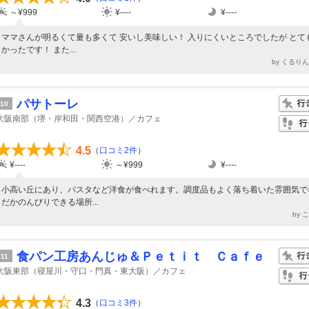
～¥999
¥----
¥----
ママさんが明るくて量も多くて 安いし美味しい！ 入りにくいところでしたが とて
かったです！ また...
by くるり
パサトーレ
10
大阪南部（堺・岸和田・関西空港）／カフェ
4.5
（
口コミ2件
）
¥----
～¥999
¥----
小高い丘にあり、パスタなど洋食が食べれます。調度品もよく落ち着いた雰囲気で
だかのんびりできる場所...
by 
食パン工房あんじゅ＆Ｐｅｔｉｔ Ｃａｆｅ
11
大阪東部（寝屋川・守口・門真・東大阪）／カフェ
4.3
（
口コミ3件
）