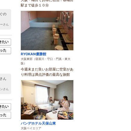
駅まで徒歩１０分
ぐの
きーさん
RYOKAN優勝館
大阪東部（寝屋川・守口・門真・東大
阪）
今週末まだ良いお部屋に空室があ
り料理は満点評価の最高な旅館
さん
サンさん
バンデホテル天保山東
大阪ベイエリア