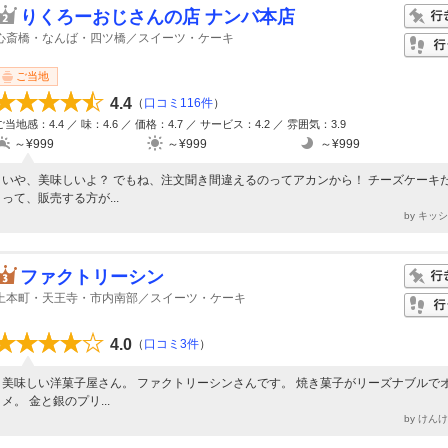
りくろーおじさんの店 ナンバ本店
心斎橋・なんば・四ツ橋／スイーツ・ケーキ
ご当地
4.4
（
口コミ116件
）
ご当地感：4.4 ／ 味：4.6 ／ 価格：4.7 ／ サービス：4.2 ／ 雰囲気：3.9
～¥999
～¥999
～¥999
いや、美味しいよ？ でもね、注文聞き間違えるのってアカンから！ チーズケーキ
って、販売する方が...
by キッ
ファクトリーシン
上本町・天王寺・市内南部／スイーツ・ケーキ
4.0
（
口コミ3件
）
美味しい洋菓子屋さん。 ファクトリーシンさんです。 焼き菓子がリーズナブルで
メ。 金と銀のプリ...
by けん