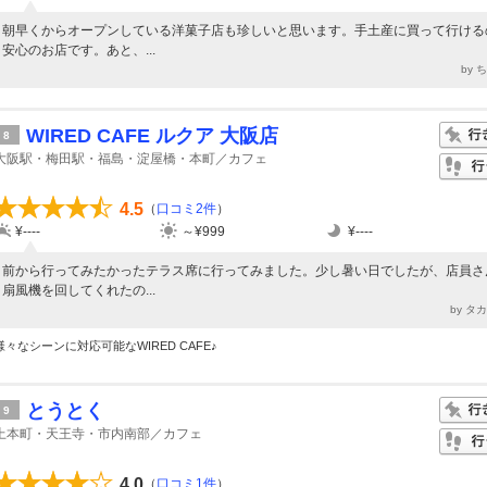
朝早くからオープンしている洋菓子店も珍しいと思います。手土産に買って行ける
安心のお店です。あと、...
by 
WIRED CAFE ルクア 大阪店
8
大阪駅・梅田駅・福島・淀屋橋・本町／カフェ
4.5
（
口コミ2件
）
¥----
～¥999
¥----
前から行ってみたかったテラス席に行ってみました。少し暑い日でしたが、店員さ
扇風機を回してくれたの...
by タ
様々なシーンに対応可能なWIRED CAFE♪
とうとく
9
上本町・天王寺・市内南部／カフェ
4.0
（
口コミ1件
）