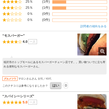
25％
(1件)
25％
(1件)
0％
(0件)
0％
(0件)
訪問者の傾向をみる
“モスバーガー”
4.0
一人
稲沢市のトップモールにあるモスバーガーチェーン店です。。買い物ついでに立ち寄
れる便利なモスバーガーさん、
マロンさんさん
女性／40代
グルメツウ
はい
0
このクチコミは参考になりましたか？
“スパイシーシリーズ”
5.0
一人