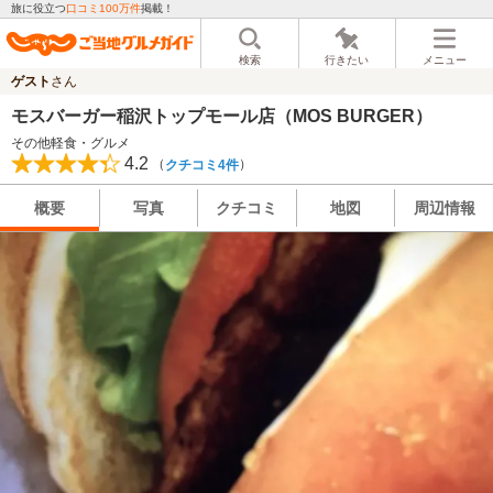
旅に役立つ
口コミ100万件
掲載！
検索
行きたい
メニュー
ゲスト
さん
モスバーガー稲沢トップモール店（MOS BURGER）
その他軽食・グルメ
4.2
（
）
クチコミ4件
概要
写真
クチコミ
地図
周辺情報