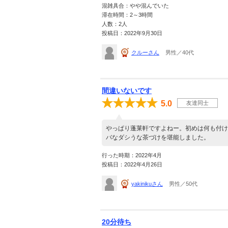
混雑具合：やや混んでいた
滞在時間：2～3時間
人数：2人
投稿日：2022年9月30日
クルーさん
男性／40代
間違いないです
5.0
友達同士
やっぱり蓬莱軒ですよねー。初めは何も付け
バなダシうな茶づけを堪能しました。
行った時期：2022年4月
投稿日：2022年4月26日
yakinikuさん
男性／50代
20分待ち