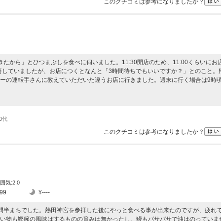
このクチコミは参考になりましたか？
たから」とひつまぶしを食べに伺いました。11:30開店のため、11:00くらいにお
覚悟していましたが、お店につくとなんと「3時間待ちでもいいですか？」とのこと。
ーの運転手さんに教えていただいた違うお店に行きました。週末に行く場合は9時
0代
このクチコミは参考になりましたか？
囲気:2.0
99
¥----
間半まちでした。熱田神宮を参拝した後にやっと食べる事が出来たのですが、疲れ
い物も鰹節の風味はするものの旨みは無かったし、鰻もパサパサで油はのっていま