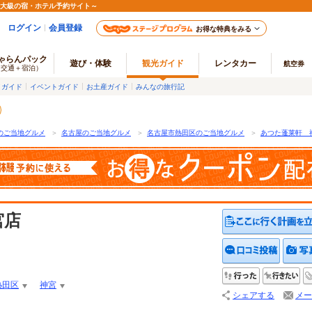
最大級の宿・ホテル予約サイト～
ログイン
会員登録
お得な特典をみる
ゃらんパック
遊び・体験
観光ガイド
レンタカー
航空券
（交通＋宿泊）
メガイド
イベントガイド
お土産ガイド
みんなの旅行記
のご当地グルメ
＞
名古屋のご当地グルメ
＞
名古屋市熱田区のご当地グルメ
＞
あつた蓬莱軒 
宮店
クチコ
行った
行
熱田区
神宮
シェアする
メー