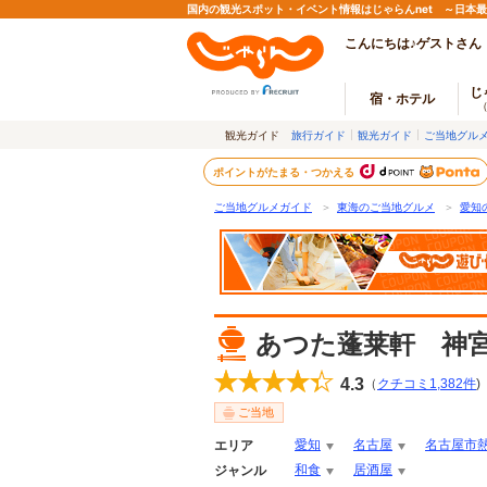
国内の観光スポット・イベント情報はじゃらんnet ～日本
こんにちは♪ゲストさん
じ
宿・ホテル
観光ガイド
旅行ガイド
観光ガイド
ご当地グル
ポイントがたまる・つかえる
ご当地グルメガイド
＞
東海のご当地グルメ
＞
愛知
あつた蓬莱軒 神
4.3
（
クチコミ
1,382
件
)
ご当地
愛知
名古屋
名古屋市
エリア
和食
居酒屋
ジャンル