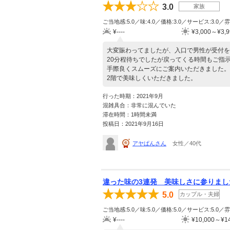
3.0
家族
ご当地感:5.0／味:4.0／価格:3.0／サービス:3.0／雰
¥----
¥3,000～¥3,9
大変賑わってましたが、入口で男性が受付を
20分程待ちでしたが戻ってくる時間もご指
手際良くスムーズにご案内いただきました。
2階で美味しくいただきました。
行った時期：2021年9月
混雑具合：非常に混んでいた
滞在時間：1時間未満
投稿日：2021年9月16日
アヤぱんさん
女性／40代
違った味の3連発 美味しさに参りまし
5.0
カップル・夫婦
ご当地感:5.0／味:5.0／価格:5.0／サービス:5.0／雰
¥----
¥10,000～¥14