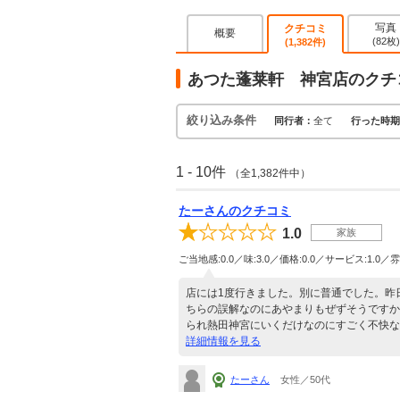
写真
クチコミ
概要
(82枚)
(1,382件)
あつた蓬莱軒 神宮店のクチ
絞り込み条件
同行者：
全て
行った時期
1 - 10件
（全1,382件中）
たーさんのクチコミ
1.0
家族
ご当地感:0.0／味:3.0／価格:0.0／サービス:1.0／雰
店には1度行きました。別に普通でした。昨
ちらの誤解なのにあやまりもぜずそうですか
られ熱田神宮にいくだけなのにすごく不快な
詳細情報を見る
たーさん
女性／50代