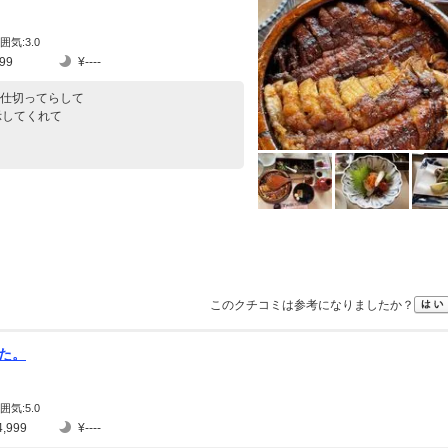
囲気:3.0
99
¥----
仕切ってらして
示してくれて
このクチコミは参考になりましたか？
た。
囲気:5.0
,999
¥----