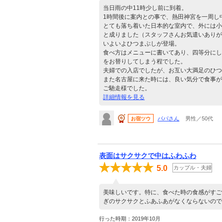
当日雨の中11時少し前に到着。
1時間後に案内との事で、熱田神宮を一周し
とても落ち着いた日本的な室内で、外には小
と成りました（スタッフさんお気遣いありが
いよいよひつまぶしが登場。
食べ方はメニューに書いてあり、四等分にし
をお替りしてしまう程でした。
夫婦での入店でしたが、お互い大満足のひつ
また名古屋に来た時には、良い気分で食事が
ご馳走様でした。
詳細情報を見る
パパさん
男性／50代
お宿ツウ
表面はサクサクで中はふわふわ
5.0
カップル・夫婦
美味しいです。特に、食べた時の食感がすご
ぎのサクサクとふあふあがなくならないので
行った時期：2019年10月