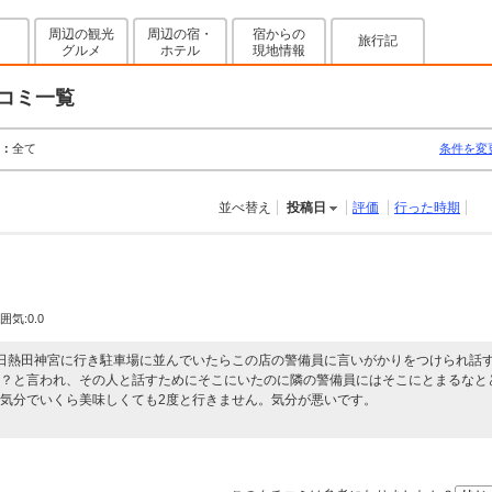
周辺の観光
周辺の宿・
宿からの
旅行記
グルメ
ホテル
現地情報
コミ一覧
：
全て
条件を変
並べ替え
投稿日
評価
行った時期
囲気:0.0
日熱田神宮に行き駐車場に並んでいたらこの店の警備員に言いがかりをつけられ話
？と言われ、その人と話すためにそこにいたのに隣の警備員にはそこにとまるなと
気分でいくら美味しくても2度と行きません。気分が悪いです。