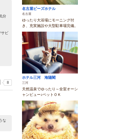
名古屋ビーズホテル
名古屋
気分
ゆったり大浴場にモーニング付
き、充実施設や大型駐車場完備。
ワサビ
ホテル三河 海陽閣
8
三河
天然温泉でゆったり～全室オーシ
ャンビュー♪ペットＯＫ
うな