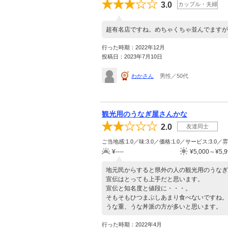
3.0
カップル・夫婦
超有名店ですね。めちゃくちゃ並んでますが
行った時期：2022年12月
投稿日：2023年7月10日
わかさん
男性／50代
観光用のうなぎ屋さんかな
2.0
友達同士
ご当地感:1.0／味:3.0／価格:1.0／サービス:3.0／雰
¥----
¥5,000～¥5,9
地元民からすると県外の人の観光用のうなぎ
宣伝はとっても上手だと思います。
宣伝と知名度と値段に・・・。
そもそもひつまぶしあまり食べないですね。
うな重、うな丼派の方が多いと思います。
行った時期：2022年4月