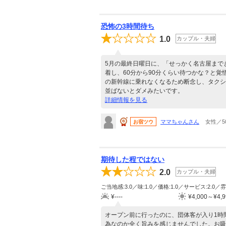
恐怖の3時間待ち
1.0
カップル・夫婦
5月の最終日曜日に、「せっかく名古屋までき
着し、60分から90分くらい待つかな？と
の新幹線に乗れなくなるため断念し、タクシ
並ばないとダメみたいです。
詳細情報を見る
ママちゃんさん
女性／5
お宿ツウ
期待した程ではない
2.0
カップル・夫婦
ご当地感:3.0／味:1.0／価格:1.0／サービス:2.0／雰
¥----
¥4,000～¥4,9
オープン前に行ったのに、団体客が入り1時
為なのか全く旨みを感じませんでした。お吸