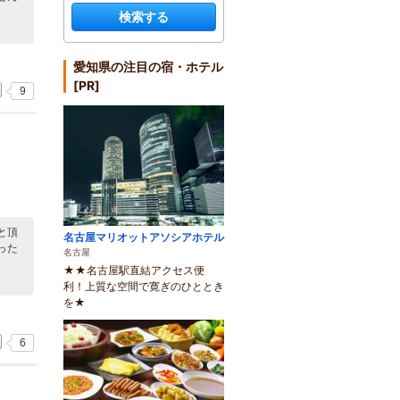
検索する
愛知県の注目の宿・ホテル
[PR]
9
と頂
名古屋マリオットアソシアホテル
った
名古屋
★★名古屋駅直結アクセス便
利！上質な空間で寛ぎのひととき
を★
6