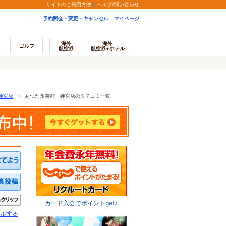
サイトのご利用方法
ヘルプ/問い合わせ
予約照会・変更・キャンセル
マイページ
海外
海外
ゴルフ
航空券
航空券+ホテル
神宮店
＞
あつた蓬莱軒 神宮店のクチコミ一覧
ミを投稿する
写真を投稿する
きたい
クリップ
カード入会でポイントget♪
ルする