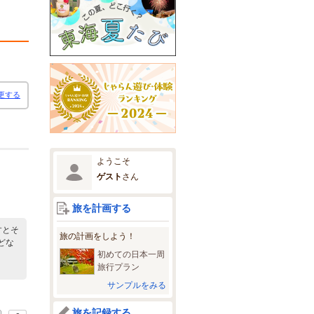
更する
ようこそ
ゲスト
さん
旅を計画する
すとそ
旅の計画をしよう！
どな
初めての日本一周
旅行プラン
サンプルをみる
旅を記録する