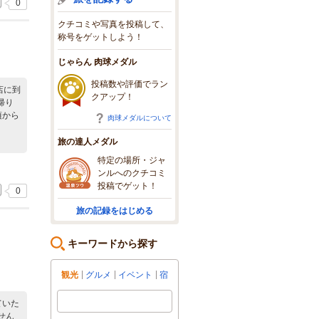
0
クチコミや写真を投稿して、
称号をゲットしよう！
じゃらん 肉球メダル
投稿数や評価でラン
店に到
クアップ！
帰り
頃から
肉球メダルについて
旅の達人メダル
特定の場所・ジャ
ンルへのクチコミ
投稿でゲット！
0
旅の記録をはじめる
キーワードから探す
観光
グルメ
イベント
宿
ていた
せん