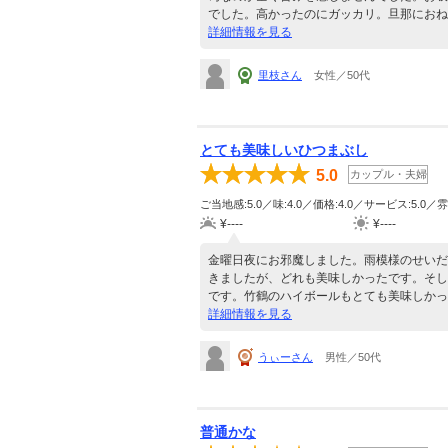
でした。高かったのにガッカリ。旦那におね
詳細情報を見る
里枝さん
女性／50代
とても美味しいひつまぶし
5.0
カップル・夫婦
ご当地感:5.0／味:4.0／価格:4.0／サービス:5.0／雰
¥----
¥----
金曜日夜にお邪魔しました。雨模様のせいだ
きましたが、どれも美味しかったです。そし
です。竹鶴のハイボールもとても美味しかっ
詳細情報を見る
うぃーさん
男性／50代
普通かな