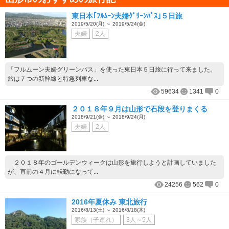
東日本｢ﾌﾙﾑｰﾝ夫婦ｸﾞﾘｰﾝﾊﾟｽ｣５日旅
2019/5/20(月) ～ 2019/5/24(金)
夫婦
2人
「フルムーン夫婦グリーンパス」を使った東日本５日旅に行って来ました。
旅は７つの新幹線と特急列車な...
59634
1341
0
２０１８年９月は山形で石段を登りまくる
2018/9/21(金) ～ 2018/9/24(月)
夫婦
2人
２０１８年のゴールデンウィークは山形を旅行しようと計画していました
が、直前の４月に転勤になって...
24256
562
0
2016年夏休み 東北旅行
2016/8/13(土) ～ 2016/8/18(木)
家族（子連れ）
3人～5人