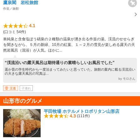
鷹泉閣 岩松旅館
作並／旅館
4.1
(口コミ 54件)
単純泉と含食塩ぼう硝泉の２種類の温泉が湧き出る作並の湯。渓流のせせらぎ
を聞きながら、５月の新緑、10月の紅葉、１～２月の雪見が楽しめる露天の天
然岩風呂（混浴）が人気。ほかに...
“渓流沿いの露天風呂は期待通りの素晴らしいお風呂でした”
遥か昔の学生時代から一度泊まってみたいと思っていた。旅館の案内に載る渓流沿い
の大きな露天風呂の写真は...
by モロさん
王道
子連れ
山形市のグルメ
平田牧場 ホテルメトロポリタン山形店
4.3
(111件)