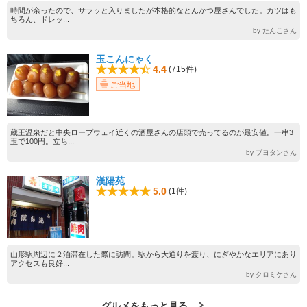
時間が余ったので、サラッと入りましたが本格的なとんかつ屋さんでした。カツはも
ちろん、ドレッ...
by たんこさん
玉こんにゃく
4.4
(715件)
ご当地
蔵王温泉だと中央ロープウェイ近くの酒屋さんの店頭で売ってるのが最安値。一串3
玉で100円。立ち...
by ブヨタンさん
漢陽苑
5.0
(1件)
山形駅周辺に２泊滞在した際に訪問。駅から大通りを渡り、にぎやかなエリアにあり
アクセスも良好...
by クロミケさん
グルメをもっと見る