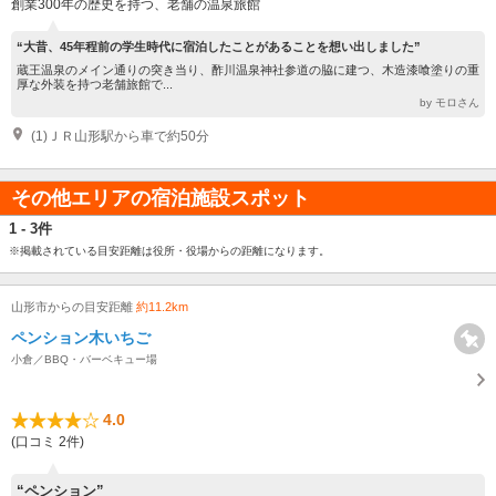
創業300年の歴史を持つ、老舗の温泉旅館
“大昔、45年程前の学生時代に宿泊したことがあることを想い出しました”
蔵王温泉のメイン通りの突き当り、酢川温泉神社参道の脇に建つ、木造漆喰塗りの重
厚な外装を持つ老舗旅館で...
by モロさん
(1)ＪＲ山形駅から車で約50分
その他エリアの宿泊施設スポット
1 - 3件
※掲載されている目安距離は役所・役場からの距離になります。
山形市からの目安距離
約11.2km
ペンション木いちご
小倉／BBQ・バーベキュー場
4.0
(口コミ 2件)
“ペンション”