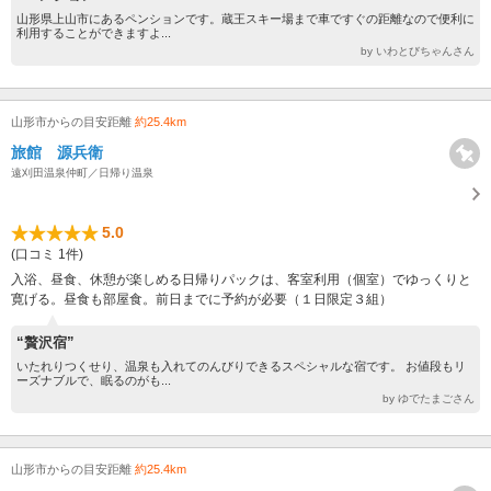
山形県上山市にあるペンションです。蔵王スキー場まで車ですぐの距離なので便利に
利用することができますよ...
by いわとびちゃんさん
山形市からの目安距離
約25.4km
旅館 源兵衛
遠刈田温泉仲町／日帰り温泉
5.0
(口コミ 1件)
入浴、昼食、休憩が楽しめる日帰りパックは、客室利用（個室）でゆっくりと
寛げる。昼食も部屋食。前日までに予約が必要（１日限定３組）
“贅沢宿”
いたれりつくせり、温泉も入れてのんびりできるスペシャルな宿です。 お値段もリ
ーズナブルで、眠るのがも...
by ゆでたまごさん
山形市からの目安距離
約25.4km