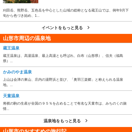
刈田岳、熊野岳、五色岳を中心とした山域の総称となる蔵王山では、例年9月下
旬から色づき始め、1...
イベントをもっと見る
山形市周辺の温泉地
蔵王温泉
蔵王温泉は、高湯温泉、最上高湯とも呼ばれ、白布（山形県）、信夫（福島
県）...
かみのやま温泉
上山は会津の東山、庄内の湯野浜と並び、「奥羽三楽郷」と称えられる温泉
地。...
天童温泉
将棋の駒の生産が全国の９５％を占めることで有名な天童市は、みちのくの旅
情...
温泉地をもっと見る
山形市のおすすめの旅行記