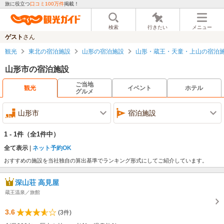
旅に役立つ
口コミ100万件
掲載！
検索
行きたい
メニュー
ゲスト
さん
観光
東北の宿泊施設
山形の宿泊施設
山形・蔵王・天童・上山の宿泊
山形市の宿泊施設
ご当地
観光
イベント
ホテル
グルメ
山形市
宿泊施設
1 - 1件
（全1件中）
全て表示
ネット予約OK
おすすめの施設を当社独自の算出基準でランキング形式にしてご紹介しています。
深山荘 高見屋
蔵王温泉／旅館
3.6
(3件)