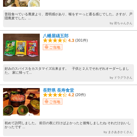
普段食べている蕎麦より、透明感があり、喉をすーっと通る感じでした。さすが、戸
隠蕎麦でした。...
by 岩ちゃんさん
八幡屋礒五郎
4.3
(301件)
ご当地
好みのスパイスをカスタマイズ出来ます。 子供と２人でそれぞれオーダーしまし
た。 家に帰って...
by ドラグラさん
長野県 長寿食堂
4.2
(20件)
ご当地
初めて訪問しました。 前日の夜に行けばよかったと後悔しましたね それだけおいし
かったです ...
by まさあきかくさん