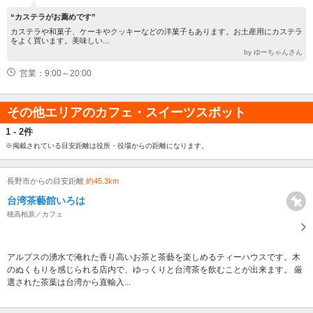
“カステラがお薦めです”
カステラや和菓子、ケーキやクッキーなどの洋菓子もあります。お土産用にカステラ
をよく買います。美味しい...
by ゆーちゃんさん
営業：9:00～20:00
その他エリアのカフェ・スイーツスポット
1 - 2件
※掲載されている目安距離は役所・役場からの距離になります。
長野市からの目安距離
約45.3km
台湾茶藝館いろは
穂高柏原／カフェ
アルプスの湧水で淹れた香り高いお茶と茶藝を楽しめるティーハウスです。木
のぬくもりを感じられる店内で、ゆっくりと台湾茶を飲むことが出来ます。 厳
選された茶葉は台湾から直輸入...