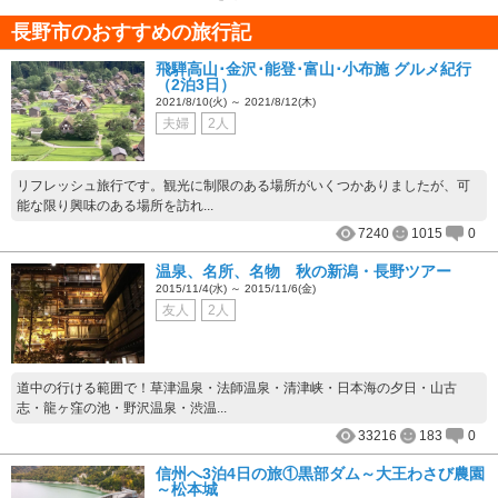
長野市のおすすめの旅行記
飛騨高山･金沢･能登･富山･小布施 グルメ紀行
（2泊3日）
2021/8/10(火) ～ 2021/8/12(木)
夫婦
2人
リフレッシュ旅行です。観光に制限のある場所がいくつかありましたが、可
能な限り興味のある場所を訪れ...
7240
1015
0
温泉、名所、名物 秋の新潟・長野ツアー
2015/11/4(水) ～ 2015/11/6(金)
友人
2人
道中の行ける範囲で！草津温泉・法師温泉・清津峡・日本海の夕日・山古
志・龍ヶ窪の池・野沢温泉・渋温...
33216
183
0
信州へ3泊4日の旅①黒部ダム～大王わさび農園
～松本城