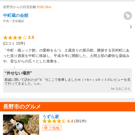
長野市からの目安距離
約50.2km
中町蔵の会館
中央／文化施設
3.9
(口コミ 15件)
「中町・蔵シック館」の愛称をもつ、土蔵造りの展示館。隣接する宮村町にあ
った造り酒屋を中町に移築し、平成８年に開館した。土間上部の豪快な梁組み
や、昔ながらの広々とした座敷を...
“外せない場所”
親戚に聞いて訪れたs(*´b｀*)iここで食事しましたnt（＝b＝）oネットのレビューを見
て行ってきました。r｡o...
by なおこさん
長野市のグルメ
うずら家
4.4
(381件)
ご当地