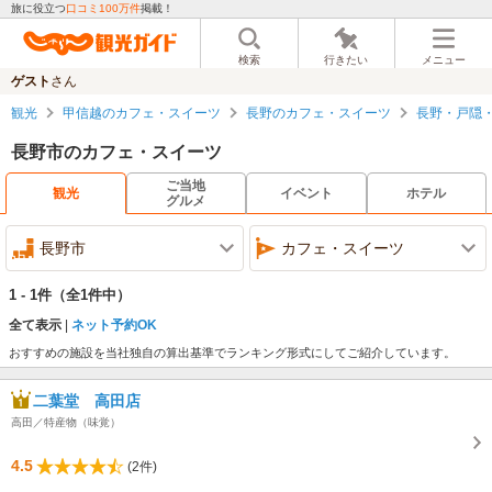
旅に役立つ
口コミ100万件
掲載！
検索
行きたい
メニュー
ゲスト
さん
観光
甲信越のカフェ・スイーツ
長野のカフェ・スイーツ
長野・戸隠
長野市のカフェ・スイーツ
ご当地
観光
イベント
ホテル
グルメ
長野市
カフェ・スイーツ
1 - 1件
（全1件中）
全て表示
ネット予約OK
おすすめの施設を当社独自の算出基準でランキング形式にしてご紹介しています。
二葉堂 高田店
高田／特産物（味覚）
4.5
(2件)