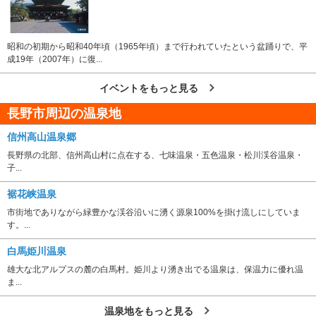
昭和の初期から昭和40年頃（1965年頃）まで行われていたという盆踊りで、平
成19年（2007年）に復...
イベントをもっと見る
長野市周辺の温泉地
信州高山温泉郷
長野県の北部、信州高山村に点在する、七味温泉・五色温泉・松川渓谷温泉・
子...
裾花峡温泉
市街地でありながら緑豊かな渓谷沿いに湧く源泉100%を掛け流しにしていま
す。...
白馬姫川温泉
雄大な北アルプスの麓の白馬村。姫川より湧き出でる温泉は、保温力に優れ温
ま...
温泉地をもっと見る