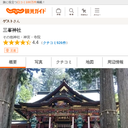
旅に役立つ
口コミ100万件
掲載！
ゲスト
さん
三峯神社
その他神社・神宮・寺院
4.4
（
）
クチコミ926件
王道
概要
写真
クチコミ
地図
周辺情報