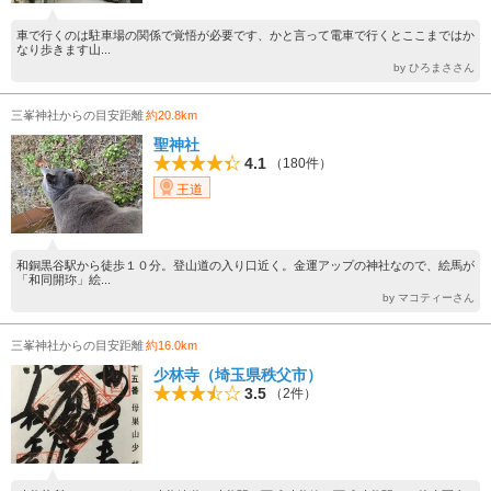
車で行くのは駐車場の関係で覚悟が必要です、かと言って電車で行くとここまではか
なり歩きます山...
by ひろまささん
三峯神社からの目安距離
約20.8km
聖神社
4.1
（180件）
王道
和銅黒谷駅から徒歩１０分。登山道の入り口近く。金運アップの神社なので、絵馬が
「和同開珎」絵...
by マコティーさん
三峯神社からの目安距離
約16.0km
少林寺（埼玉県秩父市）
3.5
（2件）