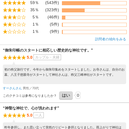
59％
(543件)
35％
(323件)
5％
(46件)
1％
(5件)
1％
(9件)
訪問者の傾向をみる
“御朱印帳のスタートに相応しい歴史的な神社です。”
5.0
カップル・夫婦
初の秩父旅行です。今年から御朱印集めをスタートしました。お寺さんは、自分のお
墓、八王子慈眼寺がスタートして神社さんは、秩父三峰神社がスタートです。
すーさんさん
男性／70代
はい
0
このクチコミは参考になりましたか？
“神聖な神社で、心が洗われます”
5.0
一人
昨年参拝し、また思い立って突然のリピート参拝となりました。雨上がりで神社は