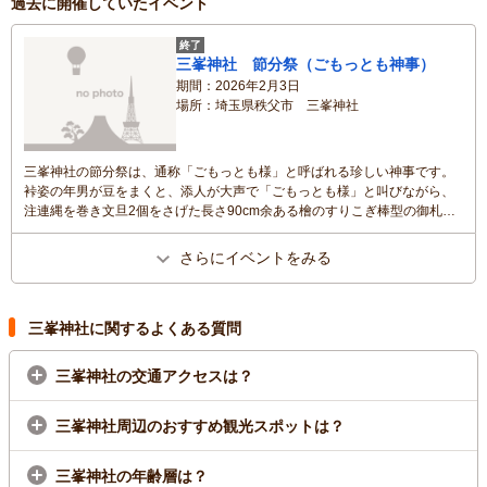
過去に開催していたイベント
終了
三峯神社 節分祭（ごもっとも神事）
期間
2026年2月3日
場所
埼玉県秩父市 三峯神社
三峯神社の節分祭は、通称「ごもっとも様」と呼ばれる珍しい神事です。
裃姿の年男が豆をまくと、添人が大声で「ごもっとも様」と叫びながら、
注連縄を巻き文旦2個をさげた長さ90cm余ある檜のすりこぎ棒型の御札を
前上方に突き出します。子孫繁栄、諸難除の霊験があると伝わります。
さらにイベントをみる
三峯神社に関するよくある質問
三峯神社の交通アクセスは？
三峯神社周辺のおすすめ観光スポットは？
三峯神社の年齢層は？