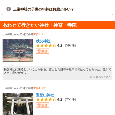
三峯神社の子供の年齢は何歳が多い？
あわせて行きたい神社・神宮・寺院
三峯神社からの目安距離
約16.0km
秩父神社
4.2
（597件）
王道
秩父神社に来るといいことがある。落とした財布を駐車場で拾ってもらった。孫がで
きた。願いがが...
by シロちゃんさん
三峯神社からの目安距離
約24.3km
宝登山神社
4.2
（256件）
王道