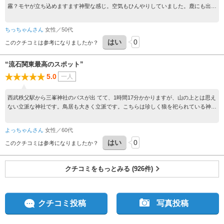
霧？モヤが立ち込めますます神聖な感じ。空気もひんやりしていました。鹿にも出会
いますますテンションアップ。奥宮方面は見えず残念でした。気のお守り、2つ購入
し父母へのお土産としました。とても喜ばれました。秩父方面からバスだと時間掛か
ちっちゃんさん
女性／50代
りますが、それに負けないくらい神聖な場所です。また絶対参拝します。
はい
0
このクチコミは参考になりましたか？
“流石関東最高のスポット”
5.0
一人
西武秩父駅から三峯神社のバスが出 てて、1時間17分かかりますが、山の上とは思え
ない立派な神社です。鳥居も大きく立派です。こちらは珍しく狼を祀られている神社
なので、眷属も狼です。なので何か強い迫力をも感じさせられます。
よっちゃんさん
女性／60代
はい
0
このクチコミは参考になりましたか？
クチコミをもっとみる (926件)
クチコミ投稿
写真投稿